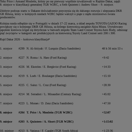
Toby Price i Armand Monleón, którzy po raz pierwszy wspólnie rywalizowali w Rajdzie Dakar, zajęli
8. miejsce w klasyfikacji generalnej TGR W2RC, a Seth Quintero i Andrew Short – 9. miejsce.
Zdobyte podczas startu w Dakarze doświadczenie przyczynia się do dalszego rozwoju i ulepszania DKR
GR Hiluxa, który w kolejnych rundach W2RC będzie walczył o piąte z rzędu mistrzostwo świata
producentów.
Kolejna runda odbędzie się w Portugalii w dniach 17–22 marca, a skład zespołu TOYOTA GAZOO Racing
powiększy się o kolejnego DKR GR Hiluxa, za którego kierownicą zasiądzie Akira Miura. Utytułowany
japoński kierowca ścigał się dotychczas w barwach zespołu Team Land Cruiser Toyota Auto Body, odnosząc
pięć zwycięstw w kategorii aut produkcyjnych za kierownicą Toyoty Land Cruiser serii 200 i 300.
Rajd Dakar 2026 – końcowa klasyfikacja*
1. miejsce
#299
N. Al-Attiyah / F. Lurquin (Dacia Sandriders)
48 h 56 min 53 s
2. miejsce
#227
N. Roma / A. Haro (Ford Racing)
+9:42
3. miejsce
#226
M. Ekström / E. Bergkvist (Ford Racing)
+14:33
4. miejsce
#219
S. Loeb / E. Boulanger (Dacia Sandriders)
+15:10
5. miejsce
#225
C. Sainz / L. Cruz (Ford Racing)
+28:30
6. miejsce
#214
M. Serradori / L. Minaudier (Century Racing)
+45:02
7. miejsce
#223
L. Moraes / D. Zenz (Dacia Sandriders)
+47:50
8. miejsce
#204
T. Price / A. Monleón (TGR W2RC)
+52:07
9. miejsce
#203
S. Quintero / A. Short (TGR W2RC)
+1:15:02
10. miejsce
#213
S. Variawa / F. Cazalet (TGR South Africa)
+1:23:36