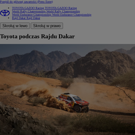
Przejdź do głównej zawartości
(Press Enter)
TOYOTA GAZOO Racing
TOYOTA GAZOO Racing
World Rally Championship
World Rally Championship
World Endurance Championship
World Endurance Championship
Rajd Dakar
Rajd Dakar
Skroluj w lewo
Skroluj w prawo
Toyota podczas Rajdu Dakar