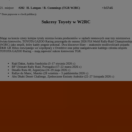
21. miejsce
#202
H. Lategan / B. Cummings (TGR W2RC)
+3:57:45
* Dane poprawne w chwili publikacji.
Sukcesy Toyoty w W2RC
Mając na koncie cztery kolejne tytuły mistrza świata producentów w rajdach terenowych oraz trzy mistrzostwa
świata kierowców, TOYOTA GAZOO Racing przystąpiła do sezonu 2026 FIA World Rally-Raid Championship
(W2RC) jako zespół, który każdy pragnie pokonać. Dwa kluczowe filary – znakomite możliwościach pojazdu
DKR GR Hilux rozwijanego we współpracy z Overdrive oraz pełne zaangażowanie każdego członka zespołu
TOYOTA GAZOO Racing – mają zapewnić sukces kierowcom TGR.
Rajd Dakar, Arabia Saudyjska (3–17 stycznia 2026 r.)
BP Ultimate Rally Raid, Portugalia (17–22 marca 2026 r.)
Desafío Ruta 40, Argentyna (24–29 maja 2026 r.)
Rallye du Maroc, Maroko (28 września – 3 października 2026 r.)
Abu Dhabi Desert Challenge, Zjednoczone Emiraty Arabskie (22–27 listopada 2026 r.)