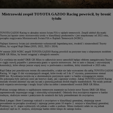
Mistrzowski zespół TOYOTA GAZOO Racing powrócił, by bronić
tytułu
TOYOTA GAZOO Racing to aktualny mistrz świata FIA w rajdach terenowych. Zespół zdobył dla marki
Toyota już łącznie cztery mistrzowskie tytuły w klasyfikacji producentów i jest niepokonany od 2022 roku,
początku rozgrywania Mistrzostwach Świata FIA w Rajdach Terenowych (W2RC).
Najlepsi kierowcy świata już czterokrotnie wykorzystali legendarną moc, trwałość i niezawodność Toyoty
Hilux, by wygrać Rajd Dakar (2019, 2022, 2023 i 2024).
W sezonie 2026 W2RC zespół TOYOTA GAZOO Racing powrócił na pustynne trasy z ulepszonym modelem
DKR GR Hilux, by bronić osiągnięć z ubiegłych sezonów.
Co wyróżnia ten model? DKR GR Hilux to całkowicie nowy samochód będący efektem zaangażowania Toyoty
w ciągły rozwój pojazdów i przesuwania granic w sporcie motorowym. Jest to auto o lżejszej i sztywniejszej
konstrukcji, które oferuje jeszcze więcej mocy w porównaniu z modelem, który triumfował w 2025 roku.
Rajd Dakar jest prawdziwym testem dla samochodów, a także nie lada wyzwaniem dla załóg TOYOTA GAZOO
Racing. W ciągu 15 dni wyczerpujących zmagań, które trwały od 3 do 17 stycznia, przemierzono niemal
8000 km. Rywalizacja toczyła się w ekstremalnym pustynnym upale i w bardzo wymagającym terenie.
Do pokonania były zarówno ostre jak brzytwy skały, jak i ogromne wydmy. Załogi TOYOTA GAZOO Racing
musiały również zmierzyć się sam na sam z pustynią podczas dwóch etapów maratońskich. Nie miały podczas
nich wsparcia serwisowego i mogły liczyć tylko na siebie i niezawodność swoich DKR GR Hilux.
Podczas swojego debiutu w najdłuższym terenowym maratonie na świecie nowe Toyoty DKR GR Hilux
zaprezentowały imponujące osiągi i niezwykłą wytrzymałość. Odniosły dwa zwycięstwa etapowe w bardzo
trudnym, skalistym terenie i praktycznie do ostatnich dni były pretendentami do zwycięstwa.
Henk Lategan i Brett Cummings walczyli o zwycięstwo w klasyfikacji generalnej, obejmując nawet
prowadzenie na początku rywalizacji i zajmując potem przez 10 etapów 2. miejsce w klasyfikacji generalnej.
Problemy na 11. etapie wykluczyły ich jednak z walki o podium. Mimo trudności udało im się jednak
ukończyć rajd na 21. miejscu, utrzymując bardzo dobre tempo do samego końca.