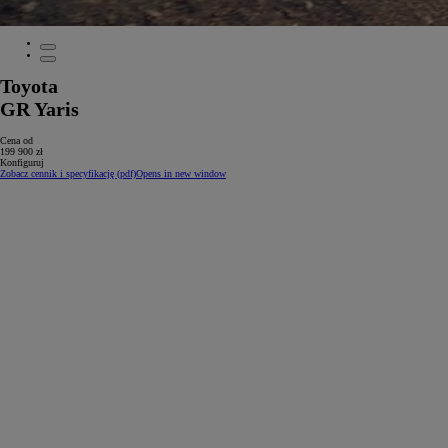
Toyota
GR Yaris
Cena od
199 900 zł
Konfiguruj
Zobacz cennik i specyfikację (pdf)
Opens in new window