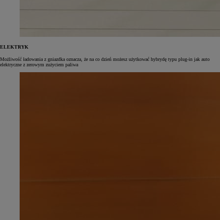
ELEKTRYK
Możliwość ładowania z gniazdka oznacza, że na co dzień możesz użytkować hybrydę typu plug‑in jak auto
elektryczne z zerowym zużyciem paliwa