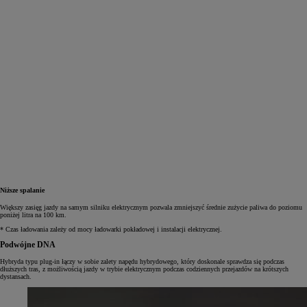
Niższe spalanie
Większy zasięg jazdy na samym silniku elektrycznym pozwala zmniejszyć średnie zużycie paliwa do poziomu
poniżej litra na 100 km.
* Czas ładowania zależy od mocy ładowarki pokładowej i instalacji elektrycznej.
Podwójne DNA
Hybryda typu plug‑in łączy w sobie zalety napędu hybrydowego, który doskonale sprawdza się podczas
dłuższych tras, z możliwością jazdy w trybie elektrycznym podczas codziennych przejazdów na krótszych
dystansach.