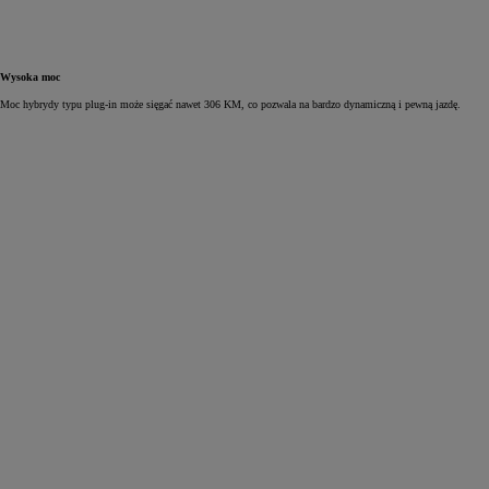
Wysoka moc
Moc hybrydy typu plug‑in może sięgać nawet 306 KM, co pozwala na bardzo dynamiczną i pewną jazdę.