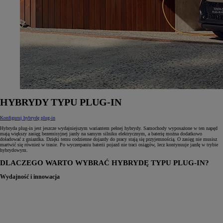
HYBRYDY TYPU PLUG‑IN
Konfiguruj hybrydę plug-in
Hybryda plug‑in jest jeszcze wydajniejszym wariantem pełnej hybrydy. Samochody wyposażone w ten napęd
mają większy zasięg bezemisyjnej jazdy na samym silniku elektrycznym, a baterię można dodatkowo
doładować z gniazdka. Dzięki temu codzienne dojazdy do pracy stają się przyjemnością. O zasięg nie musisz
martwić się również w trasie. Po wyczerpaniu baterii pojazd nie traci osiągów, lecz kontynuuje jazdę w trybie
hybrydowym.
DLACZEGO WARTO WYBRAĆ HYBRYDĘ TYPU PLUG‑IN?
Wydajność i innowacja