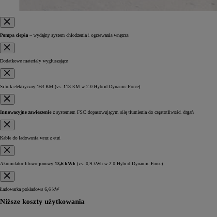
Pompa ciepła
– wydajny system chłodzenia i ogrzewania wnętrza
Dodatkowe materiały wygłuszające
Silnik elektryczny 163 KM
(vs. 113 KM w 2.0 Hybrid Dynamic Force)
Innowacyjne zawieszenie
z systemem FSC dopasowującym siłę tłumienia do częstotliwości drgań
Kable do ładowania wraz z etui
Akumulator litowo-jonowy
13,6 kWh
(vs. 0,9 kWh w 2.0 Hybrid Dynamic Force)
Ładowarka pokładowa 6,6 kW
Niższe koszty użytkowania