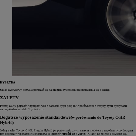
HYBRYDA
Układ hybrydowy pozwala poruszać się na długich dystansach bez martwienia się o zasięg
ZALETY
Poznaj zalety pojazdów hybrydowych z napędem typu plug‑in w porównaniu z tradycyjnymi hybrydami
na przykładzie modelu Toyota C‑HR.
Bogatsze wyposażenie standardowe
(w porównaniu do Toyoty C-HR
Hybrid)
Jedną z zalet Toyoty C-HR Plug-in Hybrid (w porównaniu z tym samym modelem z napędem hybrydowym)
jest bogatsze wyposażenie standardowe
o łącznej wartości aż 7 200 zł
. Kliknij na zdjęcie i dowiedz się,