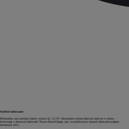
Szybkie ładowanie
Minimalny czas zasilania baterii wynosi ok. 2,5 h*. Akumulator można ładować zarówno w domu –
korzystając z domowej ładowarki Toyota HomeCharge, jak i na publicznych stacjach ładowania prądem
zmiennym (AC).