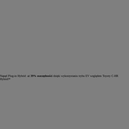
Napęd Plug-in Hybrid: aż
39% oszczędności
dzięki wykorzystaniu trybu EV względem Toyoty C-HR
Hybrid!*