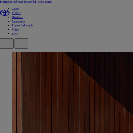
Przejdź do głównej zawartości
(Press Enter)
Zalety
Modele
Działanie
Ładowanie
Punkty ładowania
Video
FAQ