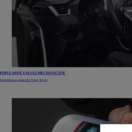
POPULARNE USŁUGI MECHANICZNE
Kompleksowa opieka dla Twojej Toyoty