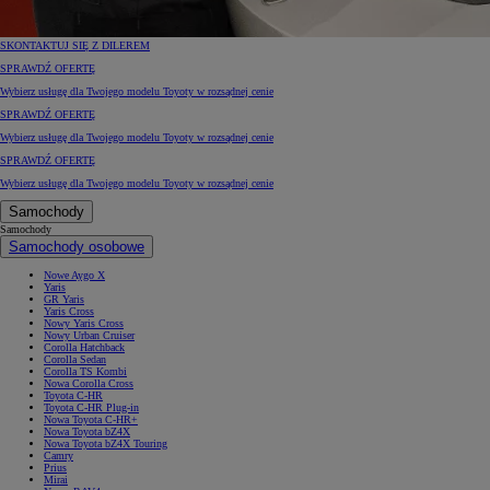
SKONTAKTUJ SIĘ Z DILEREM
SPRAWDŹ OFERTĘ
Wybierz usługę dla Twojego modelu Toyoty w rozsądnej cenie
SPRAWDŹ OFERTĘ
Wybierz usługę dla Twojego modelu Toyoty w rozsądnej cenie
SPRAWDŹ OFERTĘ
Wybierz usługę dla Twojego modelu Toyoty w rozsądnej cenie
Samochody
Samochody
Samochody osobowe
Nowe Aygo X
Yaris
GR Yaris
Yaris Cross
Nowy Yaris Cross
Nowy Urban Cruiser
Corolla Hatchback
Corolla Sedan
Corolla TS Kombi
Nowa Corolla Cross
Toyota C-HR
Toyota C-HR Plug-in
Nowa Toyota C-HR+
Nowa Toyota bZ4X
Nowa Toyota bZ4X Touring
Camry
Prius
Mirai