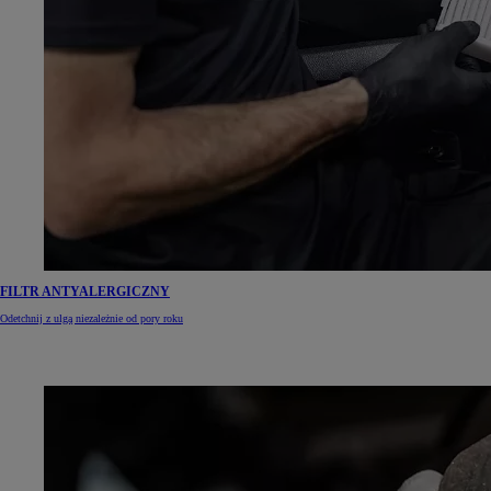
FILTR ANTYALERGICZNY
Odetchnij z ulgą niezależnie od pory roku