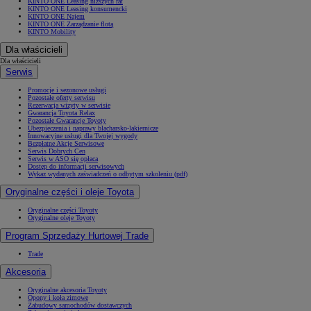
KINTO ONE Leasing niższych rat
KINTO ONE Leasing konsumencki
KINTO ONE Najem
KINTO ONE Zarządzanie flotą
KINTO Mobility
Dla właścicieli
Dla właścicieli
Serwis
Promocje i sezonowe usługi
Pozostałe oferty serwisu
Rezerwacja wizyty w serwisie
Gwarancja Toyota Relax
Pozostałe Gwarancje Toyoty
Ubezpieczenia i naprawy blacharsko-lakiernicze
Innowacyjne usługi dla Twojej wygody
Bezpłatne Akcje Serwisowe
Serwis Dobrych Cen
Serwis w ASO się opłaca
Dostęp do informacji serwisowych
Wykaz wydanych zaświadczeń o odbytym szkoleniu (pdf)
Oryginalne części i oleje Toyota
Oryginalne części Toyoty
Oryginalne oleje Toyoty
Program Sprzedaży Hurtowej Trade
Trade
Akcesoria
Oryginalne akcesoria Toyoty
Opony i koła zimowe
Zabudowy samochodów dostawczych