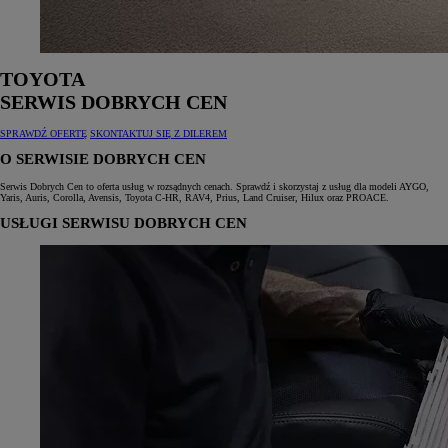
TOYOTA
SERWIS DOBRYCH CEN
SPRAWDŹ OFERTĘ
SKONTAKTUJ SIĘ Z DILEREM
O SERWISIE DOBRYCH CEN
Serwis Dobrych Cen to oferta usług w rozsądnych cenach. Sprawdź i skorzystaj z usług dla modeli AYGO,
Yaris, Auris, Corolla, Avensis, Toyota C‑HR, RAV4, Prius, Land Cruiser, Hilux oraz PROACE.
USŁUGI SERWISU DOBRYCH CEN