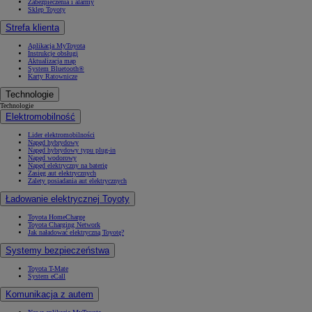
Zabezpieczenia i alarmy
Sklep Toyoty
Strefa klienta
Aplikacja MyToyota
Instrukcje obsługi
Aktualizacja map
System Bluetooth®
Karty Ratownicze
Technologie
Technologie
Elektromobilność
Lider elektromobilności
Napęd hybrydowy
Napęd hybrydowy typu plug-in
Napęd wodorowy
Napęd elektryczny na baterię
Zasięg aut elektrycznych
Zalety posiadania aut elektrycznych
Ładowanie elektrycznej Toyoty
Toyota HomeCharge
Toyota Charging Network
Jak naładować elektryczną Toyotę?
Systemy bezpieczeństwa
Toyota T-Mate
System eCall
Komunikacja z autem