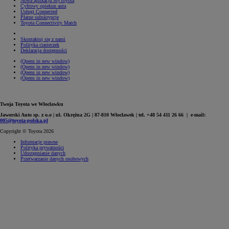
Nowa aplikacja MyToyota
Cyfrowy opiekun auta
Usługi Connected
Płatne subskrypcje
Toyota Connectivity Match
Skontaktuj się z nami
Polityka ciasteczek
Deklaracja dostępności
(Opens in new window)
(Opens in new window)
(Opens in new window)
(Opens in new window)
Twoja Toyota we Włocławku
Jaworski Auto sp. z o.o | ul. Okrężna 2G | 87-810 Włocławek | tel. +48 54 411 26 66 | e-mail:
005@toyota-polska.pl
Copyright © Toyota 2026
Informacje prawne
Polityka prywatności
Udostępnianie danych
Przetwarzanie danych osobowych