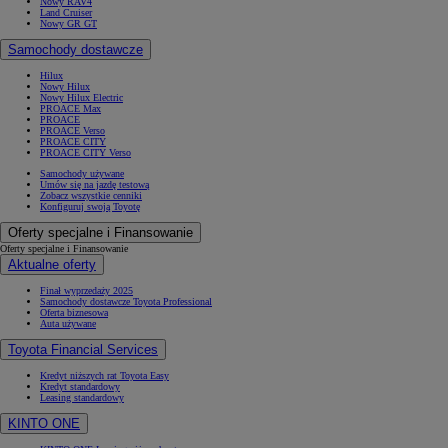
Nowy RAV4
Land Cruiser
Nowy GR GT
Samochody dostawcze
Hilux
Nowy Hilux
Nowy Hilux Electric
PROACE Max
PROACE
PROACE Verso
PROACE CITY
PROACE CITY Verso
Samochody używane
Umów się na jazdę testową
Zobacz wszystkie cenniki
Konfiguruj swoją Toyotę
Oferty specjalne i Finansowanie
Oferty specjalne i Finansowanie
Aktualne oferty
Finał wyprzedaży 2025
Samochody dostawcze Toyota Professional
Oferta biznesowa
Auta używane
Toyota Financial Services
Kredyt niższych rat Toyota Easy
Kredyt standardowy
Leasing standardowy
KINTO ONE