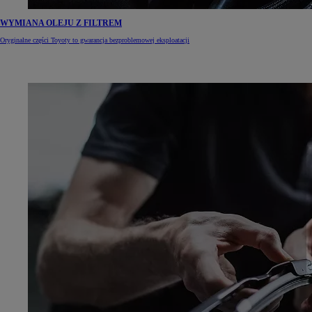
WYMIANA OLEJU Z FILTREM
Oryginalne części Toyoty to gwarancja bezproblemowej eksploatacji