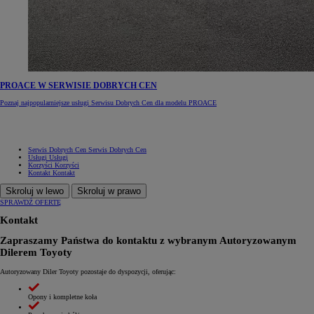
PROACE W SERWISIE DOBRYCH CEN
Poznaj najpopularniejsze usługi Serwisu Dobrych Cen dla modelu PROACE
Serwis Dobrych Cen
Serwis Dobrych Cen
Usługi
Usługi
Korzyści
Korzyści
Kontakt
Kontakt
Skroluj w lewo
Skroluj w prawo
SPRAWDŹ OFERTĘ
Kontakt
Zapraszamy Państwa do kontaktu z wybranym Autoryzowanym
Dilerem Toyoty
Autoryzowany Diler Toyoty pozostaje do dyspozycji, oferując:
Opony i kompletne koła