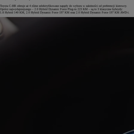
Toyota C-HR oferuje aż 4 różne zelektryfikowane napędy do wyboru w zależności od preferencji kierowcy.
Oprócz najwydajniejszego – 2.0 Hybrid Dynamic Force Plug-in 223 KM – są to 3 klasyczne hybrydy:
1.8 Hybrid 140 KM, 2.0 Hybrid Dynamic Force 197 KM oraz 2.0 Hybrid Dynamic Force 197 KM AWD-i.