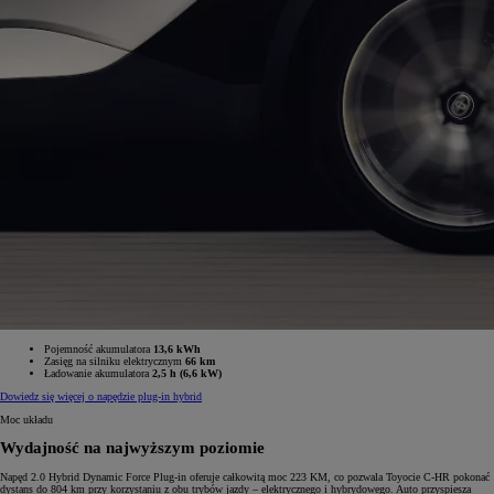
Pojemność akumulatora
13,6 kWh
Zasięg na silniku elektrycznym
66 km
Ładowanie akumulatora
2,5 h (6,6 kW)
Dowiedz się więcej o napędzie plug-in hybrid
Moc układu
Wydajność na najwyższym poziomie
Napęd 2.0 Hybrid Dynamic Force Plug-in oferuje całkowitą moc 223 KM, co pozwala Toyocie C-HR pokonać
dystans do 804 km przy korzystaniu z obu trybów jazdy – elektrycznego i hybrydowego. Auto przyspiesza