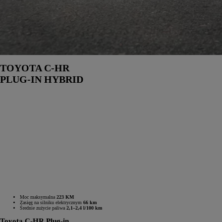
TOYOTA C-HR
PLUG-IN HYBRID
Moc maksymalna
223 KM
Zasięg na silniku elektrycznym
66 km
Średnie zużycie paliwa
2,1–2,4 l/100 km
Toyota C-HR Plug-in