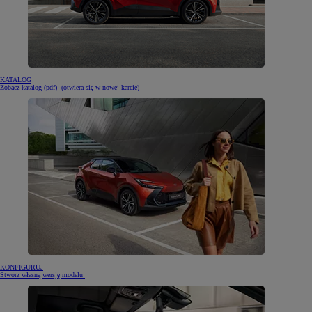
KATALOG
Zobacz katalog (pdf)
(otwiera się w nowej karcie)
KONFIGURUJ
Stwórz własną wersję modelu