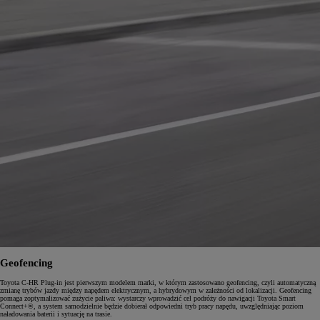
Geofencing
Toyota C-HR Plug-in jest pierwszym modelem marki, w którym zastosowano geofencing, czyli automatyczną
zmianę trybów jazdy między napędem elektrycznym, a hybrydowym w zależności od lokalizacji. Geofencing
pomaga zoptymalizować zużycie paliwa: wystarczy wprowadzić cel podróży do nawigacji Toyota Smart
Connect+®, a system samodzielnie będzie dobierał odpowiedni tryb pracy napędu, uwzględniając poziom
naładowania baterii i sytuację na trasie.