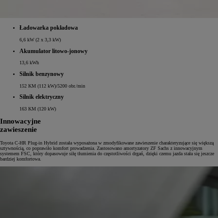
Ładowarka pokładowa
6,6 kW (2 x 3,3 kW)
Akumulator litowo‑jonowy
13,6 kWh
Silnik benzynowy
152 KM (112 kW)/5200 obr./min
Silnik elektryczny
163 KM (120 kW)
Innowacyjne
zawieszenie
Toyota C-HR Plug-in Hybrid została wyposażona w zmodyfikowane zawieszenie charakteryzujące się większą
sztywnością, co poprawiło komfort prowadzenia. Zastosowano amortyzatory ZF Sachs z innowacyjnym
systemem FSC, który dopasowuje siłę tłumienia do częstotliwości drgań, dzięki czemu jazda stała się jeszcze
bardziej komfortowa.