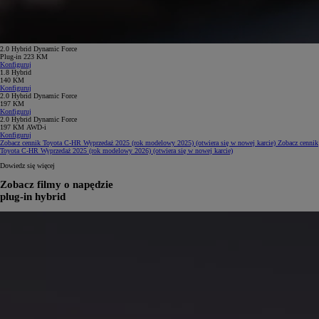
2.0 Hybrid Dynamic Force
Plug-in 223 KM
Konfiguruj
1.8 Hybrid
140 KM
Konfiguruj
2.0 Hybrid Dynamic Force
197 KM
Konfiguruj
2.0 Hybrid Dynamic Force
197 KM AWD-i
Konfiguruj
Zobacz cennik Toyota C-HR Wyprzedaż 2025 (rok modelowy 2025)
(otwiera się w nowej karcie)
Zobacz cennik
Toyota C-HR Wyprzedaż 2025 (rok modelowy 2026)
(otwiera się w nowej karcie)
Dowiedz się więcej
Zobacz filmy o napędzie
plug-in hybrid