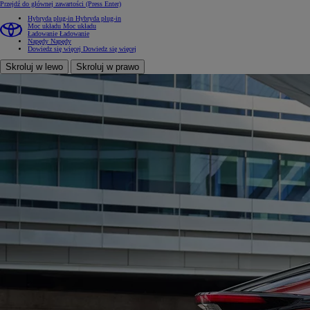
Przejdź do głównej zawartości
(Press Enter)
Hybryda plug-in
Hybryda plug-in
Moc układu
Moc układu
Ładowanie
Ładowanie
Napędy
Napędy
Dowiedz się więcej
Dowiedz się więcej
Skroluj w lewo
Skroluj w prawo