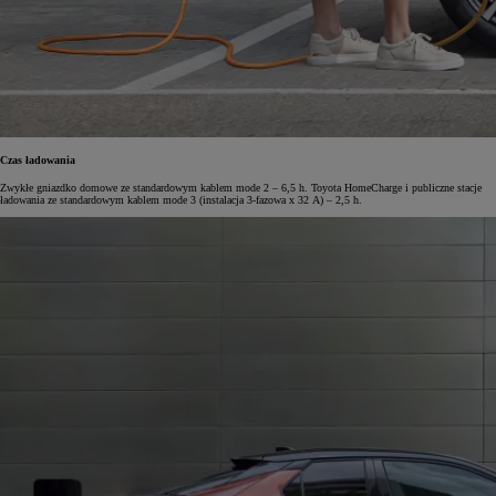
Czas ładowania
Zwykłe gniazdko domowe ze standardowym kablem mode 2 – 6,5 h. Toyota HomeCharge i publiczne stacje
ładowania ze standardowym kablem mode 3 (instalacja 3-fazowa x 32 A) – 2,5 h.