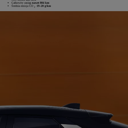
Całkowity zasięg
nawet 804 km
Średnia emisja CO
19–20 g/km
2