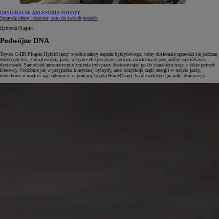
ORYGINALNE AKCESORIA TOYOTY
Sprawdź ofertę i dostosuj auto do swoich potrzeb
Hybryda Plug-in
Podwójne DNA
Toyota C-HR Plug-in Hybrid łączy w sobie zalety napędu hybrydowego, który doskonale sprawdzi się podczas
dłuższych tras, z możliwością jazdy w trybie elektrycznym podczas codziennych przejazdów na krótszych
dystansach. Samochód automatycznie zmienia tryb pracy dostosowując go do charakteru trasy, a także potrzeb
kierowcy. Podobnie jak w przypadku klasycznej hybrydy, auto odzyskuje część energii w trakcie jazdy,
dodatkowo umożliwiając ładowanie za pomocą Toyota HomeCharge bądź zwykłego gniazdka domowego