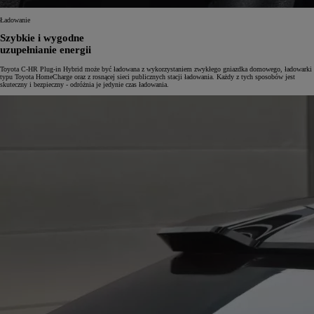
Ładowanie
Szybkie i wygodne
uzupełnianie energii
Toyota C-HR Plug-in Hybrid może być ładowana z wykorzystaniem zwykłego gniazdka domowego, ładowarki
typu Toyota HomeCharge oraz z rosnącej sieci publicznych stacji ładowania. Każdy z tych sposobów jest
skuteczny i bezpieczny - odróżnia je jedynie czas ładowania.