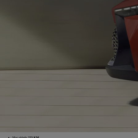
Moc układu
223 KM