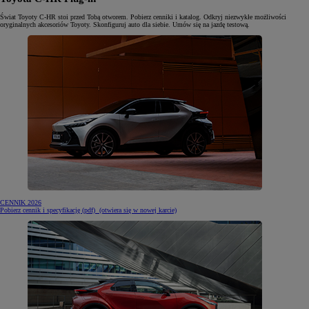
Świat Toyoty C-HR stoi przed Tobą otworem. Pobierz cenniki i katalog. Odkryj niezwykłe możliwości
oryginalnych akcesoriów Toyoty. Skonfiguruj auto dla siebie. Umów się na jazdę testową.
CENNIK 2026
Pobierz cennik i specyfikację (pdf)
(otwiera się w nowej karcie)