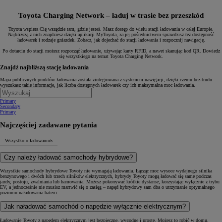
Toyota Charging Network – ładuj w trasie bez przeszkód
Toyota wspiera Cię wszędzie tam, gdzie jesteś. Masz dostęp do wielu stacji ładowania w całej Europie.
Najbliższą z nich znajdziesz dzięki aplikacji MyToyota, za jej pośrednictwem sprawdzisz też dostępność
ładowarek i rodzaje gniazdek. Zobacz, jak dojechać do stacji ładowania i rozpocznij nawigację.
Po dotarciu do stacji możesz rozpocząć ładowanie, używając karty RFID, a nawet skanując kod QR. Dowiedz
się wszystkiego na temat Toyota Charging Network.
Znajdź najbliższą stację ładowania
Mapa publicznych punktów ładowania została zintegrowana z systemem nawigacji, dzięki czemu bez trudu
wyszukasz takie informacje, jak liczba dostępnych ładowarek czy ich maksymalna moc ładowania.
Primary
Secondary
Primary
Najczęściej zadawane pytania
Wszystko o ładowaniu
5
Czy należy ładować samochody hybrydowe?
Wszystkie samochody hybrydowe Toyoty nie wymagają ładowania. Łącząc moc wysoce wydajnego silnika
benzynowego i dwóch lub trzech silników elektrycznych, hybrydy Toyoty mogą ładować się same podczas
jazdy, postoju, zwalniania lub hamowania. Możesz pokonywać krótkie dystanse, korzystając wyłącznie z trybu
EV, a jednocześnie nie musisz martwić się o zasięg – napęd hybrydowy sam dba o utrzymanie optymalnego
poziomu naładowania baterii.
Jak naładować samochód o napędzie wyłącznie elektrycznym?
Ładowanie Toyoty z napędem elektrycznym jest bezpieczne, wygodne i proste. Możesz to robić w domu,