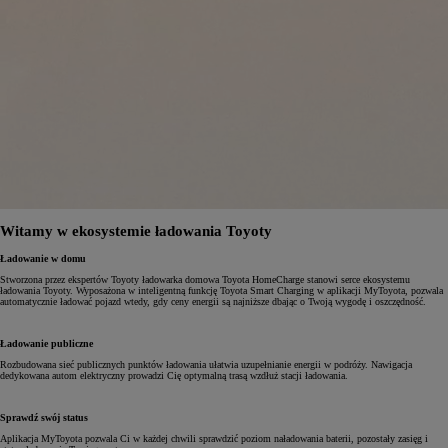
Witamy w ekosystemie ładowania Toyoty
Ładowanie w domu
Stworzona przez ekspertów Toyoty ładowarka domowa Toyota HomeCharge stanowi serce ekosystemu
ładowania Toyoty. Wyposażona w inteligentną funkcję Toyota Smart Charging w aplikacji MyToyota, pozwala
automatycznie ładować pojazd wtedy, gdy ceny energii są najniższe dbając o Twoją wygodę i oszczędność.
Ładowanie publiczne
Rozbudowana sieć publicznych punktów ładowania ułatwia uzupełnianie energii w podróży. Nawigacja
dedykowana autom elektryczny prowadzi Cię optymalną trasą wzdłuż stacji ładowania.
Sprawdź swój status
Aplikacja MyToyota pozwala Ci w każdej chwili sprawdzić poziom naładowania baterii, pozostały zasięg i