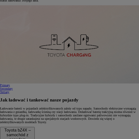
status ładowania Twojego auta.
0:13 / 0:15
Primary
Secondary
Tertiary
Jak ładować i tankować nasze pojazdy
Ładowanie baterii w pojazdach zelektryfikowanych zależy od typu napędu. Samochody elektryczne wymagają
ładowania z gniazdka, ładowarkę ścienną czy stacji ładowania. Doładować baterię trakcyjną można również w
hybrydzie typu plug-in. Tradycyjne hybrydy i samochody zasilane ogniwami paliwowymi nie wymagają
ładowania, te drugie zatankujesz na specjalnych stacjach wodorowych. Dowiedz się więcej o
zelektryfikowanych modelach Toyoty.
Toyota bZ4X –
samochód z