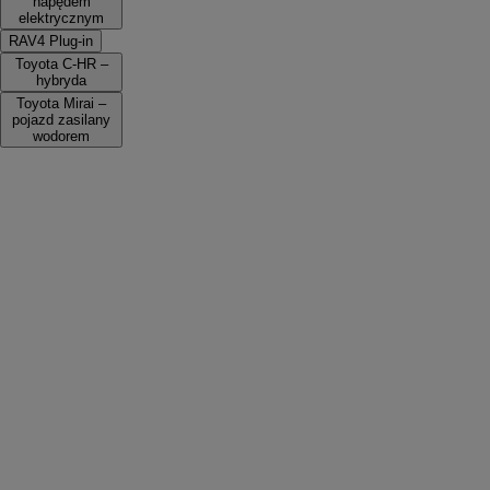
napędem
elektrycznym
RAV4 Plug-in
Toyota C-HR –
hybryda
Toyota Mirai –
pojazd zasilany
wodorem