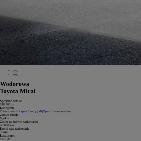
Wodorowa
Toyota Mirai
Specjalna cena od
318 900 zł
Konfiguruj
Zobacz cennik i specyfikację (pdf)
Opens in new window
Zerowa emisja
0 g/km
Zasięg na jednym tankowaniu
do 650 km
Krótki czas tankowania
5 min
Łączna moc
182 KM