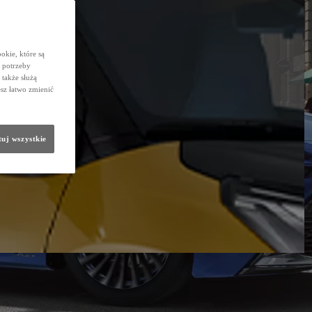
okie, które są
 potrzeby
 także służą
sz łatwo zmienić
uj wszystkie