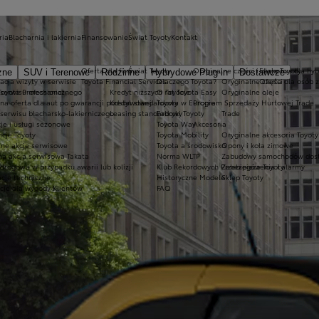
ria
Blacharnia i lakiernia
Finansowanie
Świat Toyoty
Kontakt
Oferta dla firm
Świat Toyoty
Oryginalne części i oleje Toyoty
Ekobonus dla hyb
zne
SUV i Terenowe
Rodzinne
Hybrydowe Plug-in
Dostawcze
acja wizyty w serwisie
Toyota Financial Services
Dlaczego Toyota?
Oryginalne części
Oferta dla osób 
oyota Professional
 serwisu mechanicznego
Kredyt niższych rat Toyota Easy
O Toyocie
Oryginalne oleje
lna oferta dla aut po gwarancji podstawowej
Kredyt standardowy
Toyota w Europie
Program Sprzedaży Hurtowej Trade
serwisu blacharsko-lakierniczego
Leasing standardowy
Fabryki Toyoty
Trade
je i usługi sezonowe
Toyota Way
Akcesoria
cje Toyoty
Toyota Mobility
Oryginalne akcesoria Toyoty
tne akcje serwisowe
Toyota a środowisko
Opony i koła zimowe
na akcja serwisowa Takata
Norma WLTP
Zabudowy samochodów dos
drogowa w przypadku awarii lub kolizji
Klub Rekordowych Przebiegów Toyoty
Zabezpieczenia i alarmy
acje techniczne
Historyczne Modele
Sklep Toyoty
cje dla wygody Klientów
FAQ