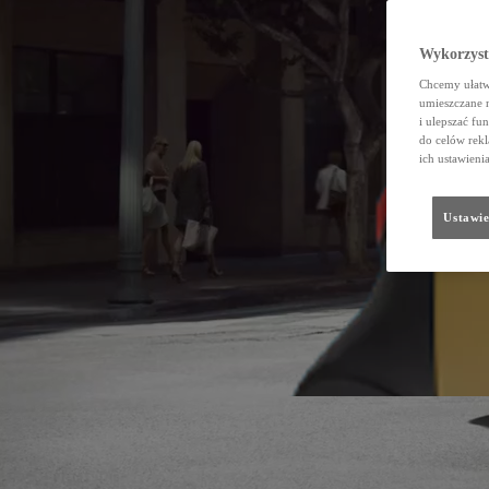
Wykorzystu
Chcemy ułatwi
umieszczane 
i ulepszać fu
do celów rekl
ich ustawieni
Ustawie