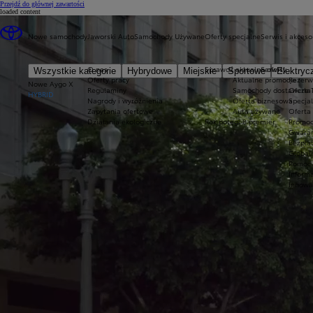
(Press Enter)
Przejdź do głównej zawartości
loaded content
Nowe samochody
Jaworski Auto
Samochody Używane
Oferty specjalne
Serwis i akceso
O nas
Sprawdź aktualne oferty
Serwis
Wszystkie kategorie
Hybrydowe
Miejskie
Sportowe
Elektryc
Oferty pracy
Aktualne promocje
Rezerw
Nowe Aygo X
Regulaminy
Samochody dostawcze T
Oferta
HYBRID
Nagrody i wyróżnienia
Oferta biznesowa
Specja
Zapytania ofertowe
Auta używane
Oferta 
Działania ekologiczne
Rok potęgi 8 premier
Promoc
Gwaran
Bezpła
Global
Pomoc 
Inform
Innowa