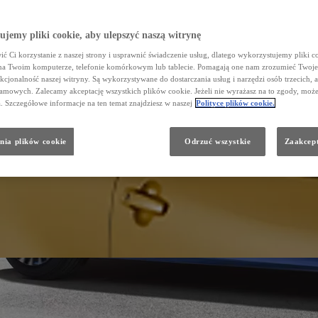
jemy pliki cookie, aby ulepszyć naszą witrynę
ć Ci korzystanie z naszej strony i usprawnić świadczenie usług, dlatego wykorzystujemy pliki co
na Twoim komputerze, telefonie komórkowym lub tablecie. Pomagają one nam zrozumieć Twoje
nkcjonalność naszej witryny. Są wykorzystywane do dostarczania usług i narzędzi osób trzecich, a
amowych. Zalecamy akceptację wszystkich plików cookie. Jeżeli nie wyrażasz na to zgody, może
a. Szczegółowe informacje na ten temat znajdziesz w naszej
Polityce plików cookie.
nia plików cookie
Odrzuć wszystkie
Zaakcept