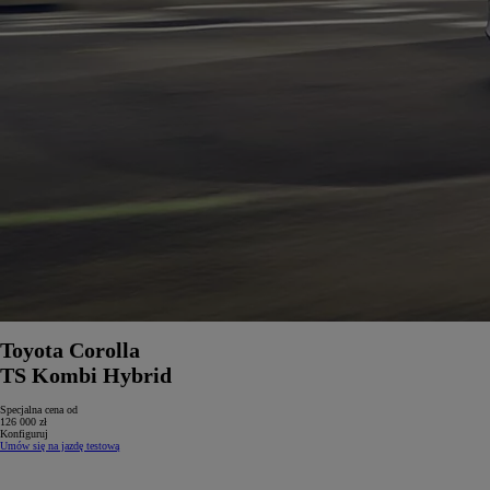
Toyota Corolla
TS Kombi Hybrid
Specjalna cena od
126 000 zł
Konfiguruj
Umów się na jazdę testową