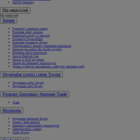
KINTO Mobility
Dla właścicieli
Dla właścicieli
Serwis
Promocje i sezonowe usługi
Pozostałe oferty serwisu
Rezerwacja wizyty w serwisie
Gwarancja Toyota Relax
Pozostałe Gwarancje Toyoty
Ubezpieczenia i naprawy blacharsko-lakiernicze
Innowacyjne usługi dla Twojej wygody
Bezpłatne Akcje Serwisowe
Serwis Dobrych Cen
Serwis w ASO się opłaca
Dostęp do informacji serwisowych
Wykaz wydanych zaświadczeń o odbytym szkoleniu (pdf)
Oryginalne części i oleje Toyota
Oryginalne części Toyoty
Oryginalne oleje Toyoty
Program Sprzedaży Hurtowej Trade
Trade
Akcesoria
Oryginalne akcesoria Toyoty
Opony i koła zimowe
Zabudowy samochodów dostawczych
Zabezpieczenia i alarmy
Sklep Toyoty