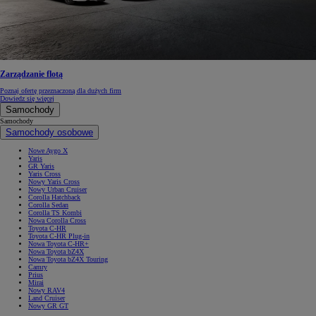
Zarządzanie flotą
Poznaj ofertę przeznaczoną dla dużych firm
Dowiedz się więcej
Samochody
Samochody
Samochody osobowe
Nowe Aygo X
Yaris
GR Yaris
Yaris Cross
Nowy Yaris Cross
Nowy Urban Cruiser
Corolla Hatchback
Corolla Sedan
Corolla TS Kombi
Nowa Corolla Cross
Toyota C-HR
Toyota C-HR Plug-in
Nowa Toyota C-HR+
Nowa Toyota bZ4X
Nowa Toyota bZ4X Touring
Camry
Prius
Mirai
Nowy RAV4
Land Cruiser
Nowy GR GT