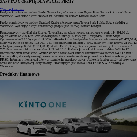
ZAPYTAJ O OFERTĘ DLA SWOJEJ FIRMY
Wypełnij formularz
Kredyt niższych rat to produkt Kredyt Toyota Easy oferowany przez Toyota Bank Polska S.A. z siedzibą w
Warszawie. Wybierając Kredyt niższych rat, podpisujesz umowę Kredytu Toyota Easy.
Kredyt standardowy to produkt Standard Kredyt oferowany przez Toyota Bank Polska S.A. z siedzibą w
Warszawie. Wybierając Kredyt standardowy, podpisujesz umowę Standard Kredytu.
Reprezentatywny przykład dla Kredytu Toyota Easy na zakup nowego samochodu w cenie 144 694,00 zł,
wpłata własna 62 218,42 zł, czas obowiązywania umowy 36 miesięcy: Rzeczywista Roczna Stopa
Oprocentowania (RRSO) wynosi 11,56%, całkowita kwota kredytu (bez kredytowanych kosztów) 82 475,58 zł,
całkowita kwota do zapłaty 103 506,70 zł, oprocentowanie zmienne 7,99%, całkowity koszt kredytu 21 031,12
zł (w tym prowizja 6,25% (5 154,73 zł) odsetki 15 876,39 zł), 35 miesięcznych rat równych w wysokości 1
717,10 zł i ostatnia 36 rata w wysokości 43 408,20 zł. Kalkulacja została dokonana na dzień 2025-10-17 na
reprezentatywnym przykładzie. Wymóg zawarcia dodatkowej umowy ubezpieczenia autocasco (AC) i z tytułu
kradzieży (KR) dla kredytowanego samochodu, której kosztu nie da się przewidzieć - koszt niewliczony do
RRSO. Informacja nie stanowi oferty w rozumieniu przepisów prawa. Udzielenie kredytu zależy od pozytywnej
oceny zdolności kredytowej kredytobiorcy. Finansującym jest Toyota Bank Polska S.A. z siedzibą w
Warszawie.
Produkty finansowe