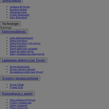
Strefa klienta
Aplikacja MyToyota
Instrukcje obsługi
Aktualizacja map
System Bluetooth®
Karty Ratownicze
Technologie
Technologie
Elektromobilność
Lider elektromobilności
Napęd hybrydowy
Napęd hybrydowy typu plug-in
Napęd wodorowy
Napęd elektryczny na baterię
Zasięg aut elektrycznych
Zalety posiadania aut elektrycznych
Ładowanie elektrycznej Toyoty
Toyota HomeCharge
Toyota Charging Network
Jak naładować elektryczną Toyotę?
Systemy bezpieczeństwa
Toyota T-Mate
System eCall
Komunikacja z autem
Nowa aplikacja MyToyota
Cyfrowy opiekun auta
Usługi Connected
Płatne subskrypcje