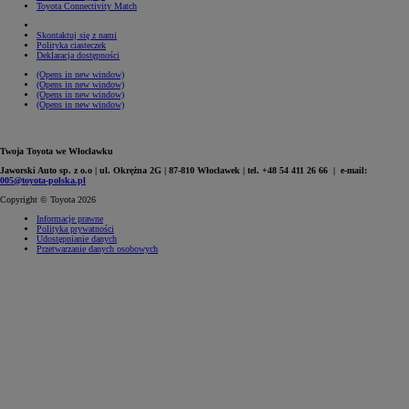
Toyota Connectivity Match
Skontaktuj się z nami
Polityka ciasteczek
Deklaracja dostępności
(Opens in new window)
(Opens in new window)
(Opens in new window)
(Opens in new window)
Twoja Toyota we Włocławku
Jaworski Auto sp. z o.o | ul. Okrężna 2G | 87-810 Włocławek | tel. +48 54 411 26 66 | e-mail:
005@toyota-polska.pl
Copyright © Toyota 2026
Informacje prawne
Polityka prywatności
Udostępnianie danych
Przetwarzanie danych osobowych