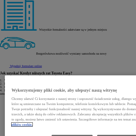
Wszystkie formalności załatwiane są w jednym miejscu
Bezgotówkowa możliwość wymiany samochodu na nowy
Wypełnij formularz online
Jak uzyskać Kredyt niższych rat Toyota Easy?
1.
Wypełniasz wniosek kredytowy w 15 minut.
2.
Przedstawiasz dokument tożsamości oraz dokumenty finansowe.
3.
Po 1 godzinie odbierasz decyzję kredytową.
Wykorzystujemy pliki cookie, aby ulepszyć naszą witrynę
4.
Podpisujesz
umowę.
Chcemy ułatwić Ci korzystanie z naszej strony i usprawnić świadczenie usług, dlatego w
które są umieszczane na Twoim komputerze, telefonie komórkowym lub tablecie. Poma
Twoje potrzeby i ulepszać funkcjonalność naszej witryny. Są wykorzystywane do dostarc
trzecich, a także służą do celów reklamowych. Zalecamy akceptację wszystkich plików co
to zgody, możesz łatwo zmienić ich ustawienia. Szczegółowe informacje na ten temat zna
plików cookie.