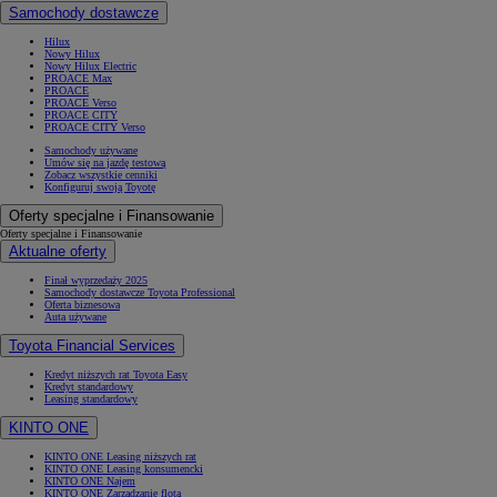
Samochody dostawcze
Hilux
Nowy Hilux
Nowy Hilux Electric
PROACE Max
PROACE
PROACE Verso
PROACE CITY
PROACE CITY Verso
Samochody używane
Umów się na jazdę testową
Zobacz wszystkie cenniki
Konfiguruj swoją Toyotę
Oferty specjalne i Finansowanie
Oferty specjalne i Finansowanie
Aktualne oferty
Finał wyprzedaży 2025
Samochody dostawcze Toyota Professional
Oferta biznesowa
Auta używane
Toyota Financial Services
Kredyt niższych rat Toyota Easy
Kredyt standardowy
Leasing standardowy
KINTO ONE
KINTO ONE Leasing niższych rat
KINTO ONE Leasing konsumencki
KINTO ONE Najem
KINTO ONE Zarządzanie flotą