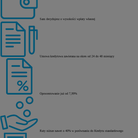
Sam decydujesz o wysokości wpłaty własnej
Umowa kredytowa zawierana na okres od 24 do 48 miesięcy
Oprocentowanie już od 7,99%
Raty niższe nawet o 40% w porównaniu do Kredytu standardowego