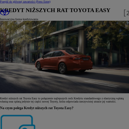
Przejdź do głównej zawartości
(Press Enter)
KREDYT NIŻSZYCH RAT TOYOTA EASY
Innowacyjna forma kredytowania
Kredyt niższych rat Toyota Easy to połączenie najlepszych cech Kredytu standardowego z elastyczną wpłatą
własną oraz spłatą jedynie tej części nowej Toyoty, która odpowiada rzeczywistej utracie jej wartości.
Na czym polega Kredyt niższych rat Toyota Easy?