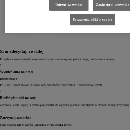
Odrzuć wszystkie
Zaakceptuj wszystkie
Ustawienia plików cookie
Sam zdecyduj, co dalej
Po upływie okresu kredytowania samodzielnie możesz wybrać jedną z 3 opcji zakończenia umowy.
1.
Wymień auto na nowe
Rekomendacja!
Po 3 lub 4 latach zostaw Dilerowi swój samochód w rozliczeniu i wybierz nową Toyotę.
2.
Rozłóż płatności na raty
Zatrzymaj swoją Toyotę, a ostatnią ratę zamień na wygodne płatności miesięczne w ramach umowy kredytowej.
3.
Zatrzymaj samochód
Spłać ostatnią ratę w całości i zatrzymaj swoją obecną Toyotę.