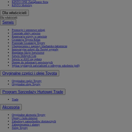
KINTO ONE Zarządzanie flotą
KINTO Mobility
Dla właścicieli
Dla właścicieli
Serwis
Promocje i sezonowe usługi
Pozostałe oferty serwisu
Rezerwacja wizyty w serwisie
Gwarancja Toyota Relax
Pozostałe Gwarancje Toyoty
Ubezpieczenia i naprawy blacharsko-lakiernicze
Innowacyjne usługi dla Twojej wygody
Bezpłatne Akcje Serwisowe
Serwis Dobrych Cen
Serwis w ASO się opłaca
Dostęp do informacji serwisowych
Wykaz wydanych zaświadczeń o odbytym szkoleniu (pdf)
Oryginalne części i oleje Toyota
Oryginalne części Toyoty
Oryginalne oleje Toyoty
Program Sprzedaży Hurtowej Trade
Trade
Akcesoria
Oryginalne akcesoria Toyoty
Opony i koła zimowe
Zabudowy samochodów dostawczych
Zabezpieczenia i alarmy
Sklep Toyoty