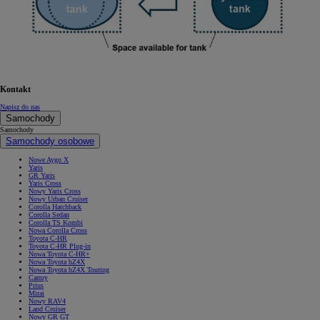
Kontakt
Napisz do nas
Samochody
Samochody
Samochody osobowe
Nowe Aygo X
Yaris
GR Yaris
Yaris Cross
Nowy Yaris Cross
Nowy Urban Cruiser
Corolla Hatchback
Corolla Sedan
Corolla TS Kombi
Nowa Corolla Cross
Toyota C-HR
Toyota C-HR Plug-in
Nowa Toyota C-HR+
Nowa Toyota bZ4X
Nowa Toyota bZ4X Touring
Camry
Prius
Mirai
Nowy RAV4
Land Cruiser
Nowy GR GT