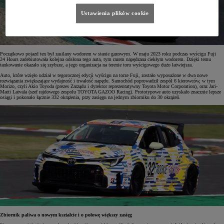
Ustawienia plików cookie
Początkowo pojazd ten był zasilany wodorem w stanie gazowym. W maju 2023 roku podczas wyścigu Fuji
24 Hours zadebiutowała kolejna odsłona tego auta, tym razem napędzana ciekłym wodorem. Dzięki temu
tankowanie okazało się szybsze, a jego organizacja na terenie toru wyścigowego dużo łatwiejsza.
Auto, które wzięło udział w tegorocznej edycji wyścigu na torze Fuji, zostało wyposażone w dwa nowe
rozwiązania zwiększające wydajność i trwałość napędu. Samochód poprowadził zespół 6 kierowców, w tym
Morizo, czyli Akio Toyoda (prezes Zarządu i dyrektor reprezentatywny Toyota Motor Corporation), oraz Jari-
Matti Latvala (szef rajdowego zespołu TOYOTA GAZOO Racing). Prototypowe auto uzyskało znacznie lepsze
osiągi i pokonało łącznie 332 okrążenia, przy zasięgu na jednym zbiorniku do 30 okrążeń.
Zbiornik paliwa o nowym kształcie i o połowę większy zasięg