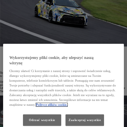
Toyota opracowuje nową generację silników spalinowych, które będą przystosowane do zasilania
wodorem. Nowe rozwiązania były testowane podczas 24-godzinnej rywalizacji na torze Fuji.
Wykorzystujemy pliki cookie, aby ulepszyć naszą
W zawodach wystartowała GR Corolla H2 Concept wyposażona w technologie poprawiające zasięg
i trwałość innowacyjnego napędu wodorowego.
witrynę
Chcemy ułatwić Ci korzystanie z naszej strony i usprawnić świadczenie usług,
Toyota od lat inwestuje w technologie wodorowe. Zgodnie z założeniami marki odegrają one znaczną rolę
dlatego wykorzystujemy pliki cookie, które są umieszczane na Twoim
w redukcji emisji w transporcie i innych sektorach gospodarki.
komputerze, telefonie komórkowym lub tablecie. Pomagają one nam zrozumieć
Od 2014 roku na rynku dostępny jest model Mirai zasilany wodorowymi ogniwami paliwowymi. Kilka lat
później Toyota rozpoczęła program rozwoju wodorowych silników spalinowych. Efektem tych prac jest
Twoje potrzeby i ulepszać funkcjonalność naszej witryny. Są wykorzystywane do
GR Corolla H2 Concept, która od 2021 roku w japońskiej serii wyścigów długodystansowych ENEOS Super
dostarczania usług i narzędzi osób trzecich, a także służą do celów reklamowych.
Taikyu testuje innowacyjne rozwiązania.
Zalecamy akceptację wszystkich plików cookie. Jeżeli nie wyrażasz na to zgody,
możesz łatwo zmienić ich ustawienia. Szczegółowe informacje na ten temat
znajdziesz w naszej
Polityce plików cookie.
Odrzuć wszystkie
Zaakceptuj wszystkie