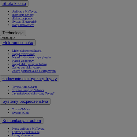
Strefa klienta
Aplikacja MyToyota
Instrukcje obsługi
Aktualizacja map
System Bluetooth®
Karty Ratownicze
Technologie
Technologie
Elektromobilność
Lider elektromobilności
Napęd hybrydowy
Napęd hybrydowy typu plug-in
Napęd wodorowy
Napęd elektryczny na baterię
Zasięg aut elektrycznych
Zalety posiadania aut elektrycznych
Ładowanie elektrycznej Toyoty
Toyota HomeCharge
Toyota Charging Network
Jak naładować elektryczną Toyotę?
Systemy bezpieczeństwa
Toyota T-Mate
System eCall
Komunikacja z autem
Nowa aplikacja MyToyota
Cyfrowy opiekun auta
Usługi Connected