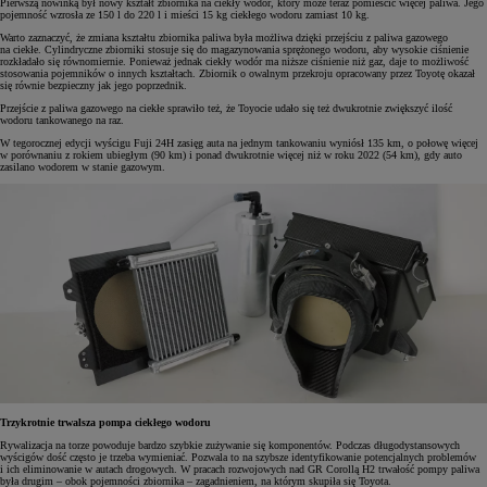
Pierwszą nowinką był nowy kształt zbiornika na ciekły wodór, który może teraz pomieścić więcej paliwa. Jego
pojemność wzrosła ze 150 l do 220 l i mieści 15 kg ciekłego wodoru zamiast 10 kg.
Warto zaznaczyć, że zmiana kształtu zbiornika paliwa była możliwa dzięki przejściu z paliwa gazowego
na ciekłe. Cylindryczne zbiorniki stosuje się do magazynowania sprężonego wodoru, aby wysokie ciśnienie
rozkładało się równomiernie. Ponieważ jednak ciekły wodór ma niższe ciśnienie niż gaz, daje to możliwość
stosowania pojemników o innych kształtach. Zbiornik o owalnym przekroju opracowany przez Toyotę okazał
się równie bezpieczny jak jego poprzednik.
Przejście z paliwa gazowego na ciekłe sprawiło też, że Toyocie udało się też dwukrotnie zwiększyć ilość
wodoru tankowanego na raz.
W tegorocznej edycji wyścigu Fuji 24H zasięg auta na jednym tankowaniu wyniósł 135 km, o połowę więcej
w porównaniu z rokiem ubiegłym (90 km) i ponad dwukrotnie więcej niż w roku 2022 (54 km), gdy auto
zasilano wodorem w stanie gazowym.
Trzykrotnie trwalsza pompa ciekłego wodoru
Rywalizacja na torze powoduje bardzo szybkie zużywanie się komponentów. Podczas długodystansowych
wyścigów dość często je trzeba wymieniać. Pozwala to na szybsze identyfikowanie potencjalnych problemów
i ich eliminowanie w autach drogowych. W pracach rozwojowych nad GR Corollą H2 trwałość pompy paliwa
była drugim – obok pojemności zbiornika – zagadnieniem, na którym skupiła się Toyota.