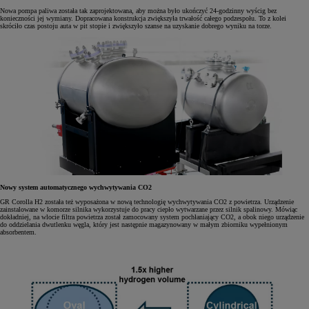
Nowa pompa paliwa została tak zaprojektowana, aby można było ukończyć 24-godzinny wyścig bez
konieczności jej wymiany. Dopracowana konstrukcja zwiększyła trwałość całego podzespołu. To z kolei
skróciło czas postoju auta w pit stopie i zwiększyło szanse na uzyskanie dobrego wyniku na torze.
Nowy system automatycznego wychwytywania CO2
GR Corolla H2 została też wyposażona w nową technologię wychwytywania CO2 z powietrza. Urządzenie
zainstalowane w komorze silnika wykorzystuje do pracy ciepło wytwarzane przez silnik spalinowy. Mówiąc
dokładniej, na wlocie filtra powietrza został zamocowany system pochłaniający CO2, a obok niego urządzenie
do oddzielania dwutlenku węgla, który jest następnie magazynowany w małym zbiorniku wypełnionym
absorbentem.