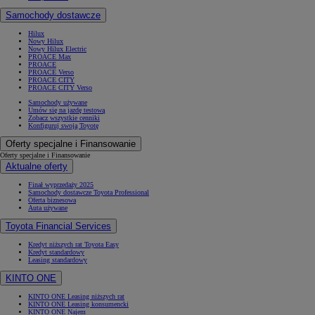
Samochody dostawcze
Hilux
Nowy Hilux
Nowy Hilux Electric
PROACE Max
PROACE
PROACE Verso
PROACE CITY
PROACE CITY Verso
Samochody używane
Umów się na jazdę testową
Zobacz wszystkie cenniki
Konfiguruj swoją Toyotę
Oferty specjalne i Finansowanie
Oferty specjalne i Finansowanie
Aktualne oferty
Finał wyprzedaży 2025
Samochody dostawcze Toyota Professional
Oferta biznesowa
Auta używane
Toyota Financial Services
Kredyt niższych rat Toyota Easy
Kredyt standardowy
Leasing standardowy
KINTO ONE
KINTO ONE Leasing niższych rat
KINTO ONE Leasing konsumencki
KINTO ONE Najem