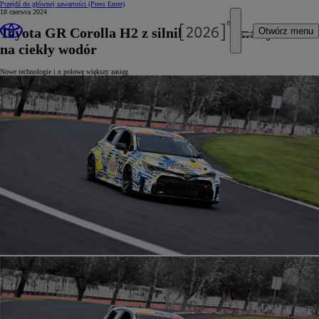
Przejdź do głównej zawartości
(Press Enter)
18 czerwca 2024
Toyota GR Corolla H2 z silnikiem spalinowym
Otwórz menu
na ciekły wodór
Nowe technologie i o połowę większy zasięg