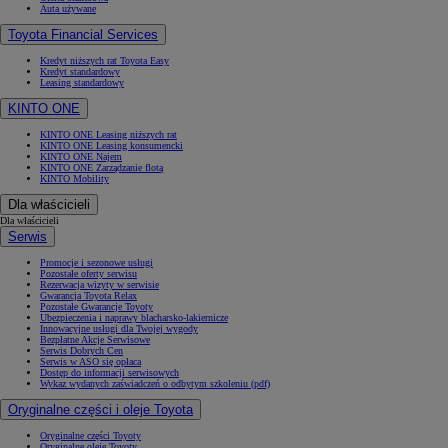
Auta używane
Toyota Financial Services
Kredyt niższych rat Toyota Easy
Kredyt standardowy
Leasing standardowy
KINTO ONE
KINTO ONE Leasing niższych rat
KINTO ONE Leasing konsumencki
KINTO ONE Najem
KINTO ONE Zarządzanie flotą
KINTO Mobility
Dla właścicieli
Dla właścicieli
Serwis
Promocje i sezonowe usługi
Pozostałe oferty serwisu
Rezerwacja wizyty w serwisie
Gwarancja Toyota Relax
Pozostałe Gwarancje Toyoty
Ubezpieczenia i naprawy blacharsko-lakiernicze
Innowacyjne usługi dla Twojej wygody
Bezpłatne Akcje Serwisowe
Serwis Dobrych Cen
Serwis w ASO się opłaca
Dostęp do informacji serwisowych
Wykaz wydanych zaświadczeń o odbytym szkoleniu (pdf)
Oryginalne części i oleje Toyota
Oryginalne części Toyoty
Oryginalne oleje Toyoty