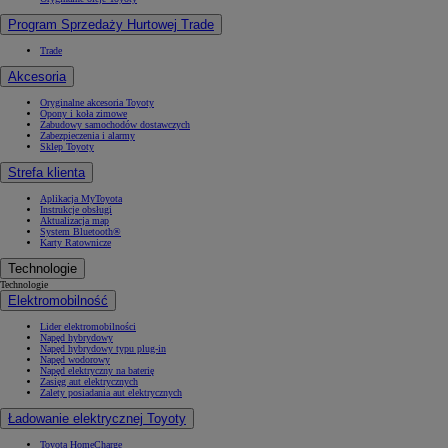
Program Sprzedaży Hurtowej Trade
Trade
Akcesoria
Oryginalne akcesoria Toyoty
Opony i koła zimowe
Zabudowy samochodów dostawczych
Zabezpieczenia i alarmy
Sklep Toyoty
Strefa klienta
Aplikacja MyToyota
Instrukcje obsługi
Aktualizacja map
System Bluetooth®
Karty Ratownicze
Technologie
Technologie
Elektromobilność
Lider elektromobilności
Napęd hybrydowy
Napęd hybrydowy typu plug-in
Napęd wodorowy
Napęd elektryczny na baterię
Zasięg aut elektrycznych
Zalety posiadania aut elektrycznych
Ładowanie elektrycznej Toyoty
Toyota HomeCharge