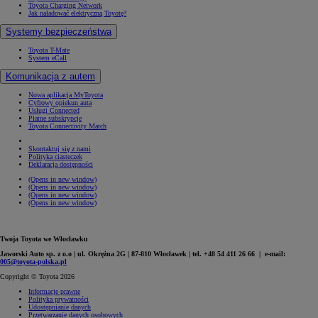
Toyota Charging Network
Jak naładować elektryczną Toyotę?
Systemy bezpieczeństwa
Toyota T-Mate
System eCall
Komunikacja z autem
Nowa aplikacja MyToyota
Cyfrowy opiekun auta
Usługi Connected
Płatne subskrypcje
Toyota Connectivity Match
Skontaktuj się z nami
Polityka ciasteczek
Deklaracja dostępności
(Opens in new window)
(Opens in new window)
(Opens in new window)
(Opens in new window)
Twoja Toyota we Włocławku
Jaworski Auto sp. z o.o | ul. Okrężna 2G | 87-810 Włocławek | tel. +48 54 411 26 66 | e-mail:
005@toyota-polska.pl
Copyright © Toyota 2026
Informacje prawne
Polityka prywatności
Udostępnianie danych
Przetwarzanie danych osobowych