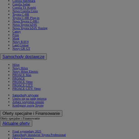
Corolla Hatchback
Corolla Sedan
Corolla TS Kombi
Nowa Corolla Cross
Toyota C-HR
Toyota C-HR Plug-in
Nowa Toyota C-HR+
Nowa Toyota bZ4X
Nowa Toyota bZ4X Touring
Camry
Prius
Mirai
Nowy RAV4
Land Cruiser
Nowy GR GT
Samochody dostawcze
Hilux
Nowy Hilux
Nowy Hilux Electric
PROACE Max
PROACE
PROACE Verso
PROACE CITY
PROACE CITY Verso
Samochody używane
Umów się na jazdę testową
Zobacz wszystkie cenniki
Konfiguruj swoją Toyotę
Oferty specjalne i Finansowanie
Oferty specjalne i Finansowanie
Aktualne oferty
Finał wyprzedaży 2025
Samochody dostawcze Toyota Professional
Oferta biznesowa