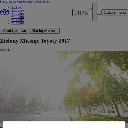
Przejdź do głównej zawartości
(Press Enter)
2021
2021
2020
2020
Otwórz menu
2019
2019
2018
2018
2017
2017
2016
2016
Skroluj w lewo
Skroluj w prawo
Zielony Miesiąc Toyoty 2017
05/06/2017