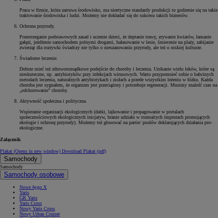
Praca w firmie, która zatruwa środowisko, ma nieetyczne standardy produkcji to godzenie się na takie
traktowanie środowiska i ludzi. Możemy nie dokładać się do sukcesu takich biznesów.
Ochrona przyrody.
Przestrzeganie podstawowych zasad i uczenie dzieci, że deptanie trawy, zrywanie kwiatów, łamanie
gałęzi, jeżdżenie samochodem polnymi drogami, hałasowanie w lesie, śmiecenie na plaży, zabijanie
zwierząt dla rozrywki świadczy nie tylko o nieszanowaniu przyrody, ale też o niskiej kulturze.
Świadome leczenie.
Dobrze mieć też zdroworozsądkowe podejście do choroby i leczenia. Unikanie wielu leków, które są
nieskuteczne, np. antybiotyków przy infekcjach wirusowych. Warto przypomnieć sobie o babcinych
metodach leczenia, naturalnych antybiotykach i ziołach a przede wszystkim leżeniu w łóżku. Każda
choroba jest sygnałem, że organizm jest przeciążony i potrzebuje regeneracji. Musimy znaleźć czas na
„odchorowanie” choroby.
Aktywność społeczna i polityczna.
Wspieranie organizacji ekologicznych (datki, lajkowanie i propagowanie w portalach
społecznościowych ekologicznych inicjatyw, branie udziału w rozmaitych imprezach promujących
ekologie i ochronę przyrody). Możemy też głosować na partie/ posłów deklarujących działania pro-
ekologiczne.
Załącznik
Plakat
(Opens in new window)
Download Plakat (pdf)
Samochody
Samochody
Samochody osobowe
Nowe Aygo X
Yaris
GR Yaris
Yaris Cross
Nowy Yaris Cross
Nowy Urban Cruiser