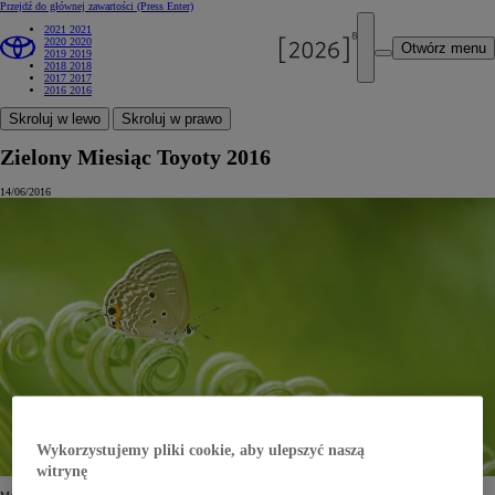
Przejdź do głównej zawartości
(Press Enter)
2021
2021
2020
2020
Otwórz menu
2019
2019
2018
2018
2017
2017
2016
2016
Skroluj w lewo
Skroluj w prawo
Zielony Miesiąc Toyoty 2016
14/06/2016
Wykorzystujemy pliki cookie, aby ulepszyć naszą
witrynę