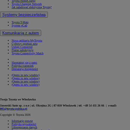
Toyota HomeCharge
Toyota Charging Network
Jak naładować elektryczną Toyotę?
Systemy bezpieczeństwa
Toyota T-Mate
System eCall
Komunikacja z autem
Nowa aplikacja MyToyota
Cyfrowy opiekun auta
Usługi Connected
Płatne subskrypcje
Toyota Connectivity Match
Skontaktuj się z nami
Polityka ciasteczek
Deklaracja dostępności
(Opens in new window)
(Opens in new window)
(Opens in new window)
(Opens in new window)
Twoja Toyota we Włocławku
Jaworski Auto sp. z o.o | ul. Okrężna 2G | 87-810 Włocławek | tel. +48 54 411 26 66 | e-mail:
005@toyota-polska.pl
Copyright © Toyota 2026
Informacje prawne
Polityka prywatności
Udostępnianie danych