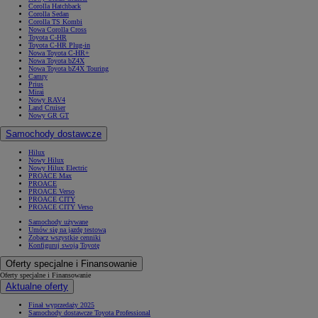
Corolla Hatchback
Corolla Sedan
Corolla TS Kombi
Nowa Corolla Cross
Toyota C-HR
Toyota C-HR Plug-in
Nowa Toyota C-HR+
Nowa Toyota bZ4X
Nowa Toyota bZ4X Touring
Camry
Prius
Mirai
Nowy RAV4
Land Cruiser
Nowy GR GT
Samochody dostawcze
Hilux
Nowy Hilux
Nowy Hilux Electric
PROACE Max
PROACE
PROACE Verso
PROACE CITY
PROACE CITY Verso
Samochody używane
Umów się na jazdę testową
Zobacz wszystkie cenniki
Konfiguruj swoją Toyotę
Oferty specjalne i Finansowanie
Oferty specjalne i Finansowanie
Aktualne oferty
Finał wyprzedaży 2025
Samochody dostawcze Toyota Professional