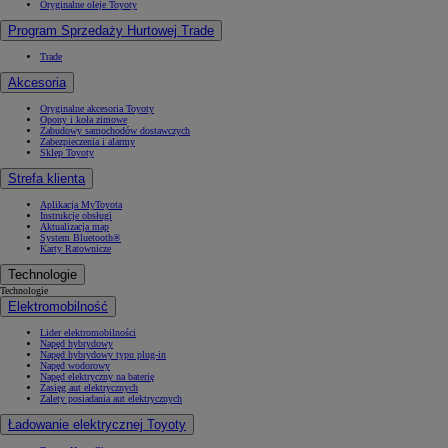
Oryginalne oleje Toyoty
Program Sprzedaży Hurtowej Trade
Trade
Akcesoria
Oryginalne akcesoria Toyoty
Opony i koła zimowe
Zabudowy samochodów dostawczych
Zabezpieczenia i alarmy
Sklep Toyoty
Strefa klienta
Aplikacja MyToyota
Instrukcje obsługi
Aktualizacja map
System Bluetooth®
Karty Ratownicze
Technologie
Technologie
Elektromobilność
Lider elektromobilności
Napęd hybrydowy
Napęd hybrydowy typu plug-in
Napęd wodorowy
Napęd elektryczny na baterię
Zasięg aut elektrycznych
Zalety posiadania aut elektrycznych
Ładowanie elektrycznej Toyoty