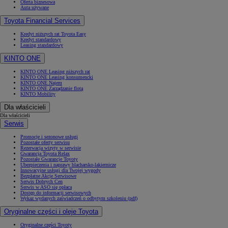
Oferta biznesowa
Auta używane
Toyota Financial Services
Kredyt niższych rat Toyota Easy
Kredyt standardowy
Leasing standardowy
KINTO ONE
KINTO ONE Leasing niższych rat
KINTO ONE Leasing konsumencki
KINTO ONE Najem
KINTO ONE Zarządzanie flotą
KINTO Mobility
Dla właścicieli
Dla właścicieli
Serwis
Promocje i sezonowe usługi
Pozostałe oferty serwisu
Rezerwacja wizyty w serwisie
Gwarancja Toyota Relax
Pozostałe Gwarancje Toyoty
Ubezpieczenia i naprawy blacharsko-lakiernicze
Innowacyjne usługi dla Twojej wygody
Bezpłatne Akcje Serwisowe
Serwis Dobrych Cen
Serwis w ASO się opłaca
Dostęp do informacji serwisowych
Wykaz wydanych zaświadczeń o odbytym szkoleniu (pdf)
Oryginalne części i oleje Toyota
Oryginalne części Toyoty