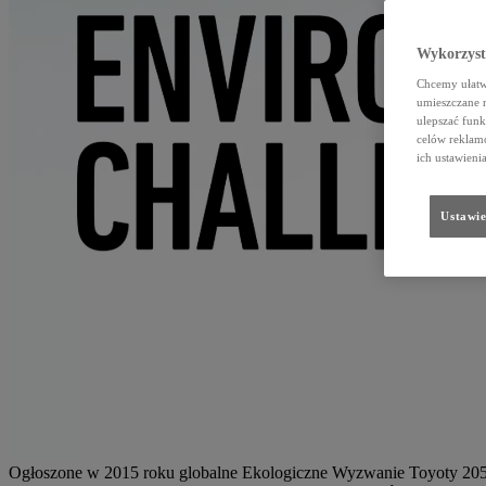
Wykorzystu
Chcemy ułatwi
umieszczane 
ulepszać funk
celów reklamo
ich ustawieni
Ustawie
Ogłoszone w 2015 roku globalne Ekologiczne Wyzwanie Toyoty 2050 