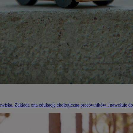
owiska. Zakłada ona edukację ekologiczną pracowników i nawołuje do 