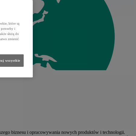
okie, które są
potrzeby i
także służą do
łatwo zmienić
uj wszystkie
szego biznesu i opracowywania nowych produktów i technologii.