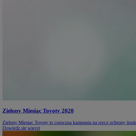
Zielony Miesiąc Toyoty 2020
Zielony Miesiąc Toyoty to coroczna kampania na rzecz ochrony środ
Dowiedz się więcej