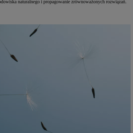
środowiska naturalnego i propagowanie zrównoważonych rozwiązań.