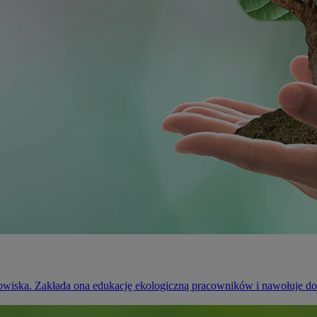
owiska. Zakłada ona edukację ekologiczną pracowników i nawołuje do 