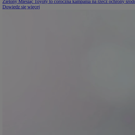
Zielony Miesiąc Toyoty to coroczna kampania na rzecz ochrony środ
Dowiedz się więcej