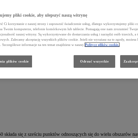
jemy pliki cookie, aby ulepszyć naszą witrynę
ć Ci korzystanie z naszej strony i usprawnić świadczenie usług, dlatego wykorzystujemy pliki co
na Twoim komputerze, telefonie komórkowym lub tablecie. Pomagają one nam zrozumieć Twoje 
cjonalność naszej witryny. Są wykorzystywane do dostarczania usług i narzędzi osób trzecich, a 
wych. Zalecamy akceptację wszystkich plików cookie. Jeżeli nie wyrażasz na to zgody, możesz 
a. Szczegółowe informacje na ten temat znajdziesz w naszej
Polityce plików cookie.
nia plików cookie
Odrzuć wszystkie
Zaakcept
składa się z sześciu punktów odnoszących się do wielu obszarów na