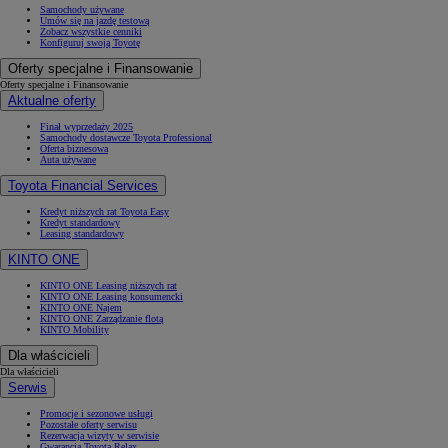
Samochody używane
Umów się na jazdę testową
Zobacz wszystkie cenniki
Konfiguruj swoją Toyotę
Oferty specjalne i Finansowanie
Oferty specjalne i Finansowanie
Aktualne oferty
Finał wyprzedaży 2025
Samochody dostawcze Toyota Professional
Oferta biznesowa
Auta używane
Toyota Financial Services
Kredyt niższych rat Toyota Easy
Kredyt standardowy
Leasing standardowy
KINTO ONE
KINTO ONE Leasing niższych rat
KINTO ONE Leasing konsumencki
KINTO ONE Najem
KINTO ONE Zarządzanie flotą
KINTO Mobility
Dla właścicieli
Dla właścicieli
Serwis
Promocje i sezonowe usługi
Pozostałe oferty serwisu
Rezerwacja wizyty w serwisie
Gwarancja Toyota Relax