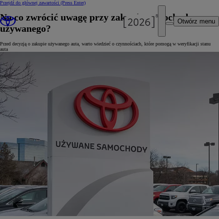
Przejdź do głównej zawartości
(Press Enter)
Na co zwrócić uwagę przy zakupie samochodu
Otwórz menu
używanego?
Przed decyzją o zakupie używanego auta, warto wiedzieć o czynnościach, które pomogą w weryfikacji stanu
auta