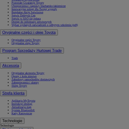
Pozostałe Gwarancje Toyoty
Ubezpieczenia i naprawy blacharsko-lakiernicze
Innowacyjne usługi dla Twojej wygody
Bezpłatne Akcje Serwisowe
Serwis Dobrych Cen
Serwis w ASO się opłaca
Dostęp do informacji serwisowych
Wykaz wydanych zaświadczeń o odbytym szkoleniu (pdf)
Oryginalne części i oleje Toyota
Oryginalne części Toyoty
Oryginalne oleje Toyoty
Program Sprzedaży Hurtowej Trade
Trade
Akcesoria
Oryginalne akcesoria Toyoty
Opony i koła zimowe
Zabudowy samochodów dostawczych
Zabezpieczenia i alarmy
Sklep Toyoty
Strefa klienta
Aplikacja MyToyota
Instrukcje obsługi
Aktualizacja map
System Bluetooth®
Karty Ratownicze
Technologie
Technologie