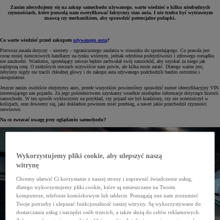
Zanim zdecydujemy się na zakup samochodu używanego, warto wiedzieć o kilku niezbędnych
czynnościach, które pozwolą nam zweryfikować faktyczny stan auta. I nie trzeba być wytrawnym
znawcą czy mechanikiem, aby sprawdzić potencjalne pułapki.
Co warto wiedzieć przed zakupem
używanego auta
?
Pierwsza zasada dotyczy – niestety – ograniczonego zaufania w stosunku do sprzedającego. Co prawda jest
coraz mniej nieuczciwych handlarzy na rynku wtórnym, jednak odrobina podejrzliwości i zdrowego rozsądku
nie zaszkodzi. Wiadomo, sprzedający zawsze będzie zachwalał swój samochód, aby uzyskać za niego jak
najlepszą cenę. O niektórych rzeczach oczywiście nam powie, ale kilka może zataić. Dlatego ważne jest,
żebyśmy nigdy nie tracili chłodnej głowy i do zakupu auta używanego podchodzili bardzo ostrożnie i
skrupulatnie.
Jeszcze zanim osobiście obejrzymy auto, przede wszystkim powinniśmy sprawdzić numer identyfikacyjny VIN
interesującego nas pojazdu. Za jego pośrednictwem uzyskamy wszelkie niezbędne informacje dotyczące historii
samochodu. W ten sposób wykluczymy na przykład, czy pojazd nie był kradziony, czy nie uczestniczył w
kolizjach, oraz dowiemy się, jaki dokładnie powinien mieć przebieg, a nawet jakie przechodził czynności
serwisowe.
Na co zwracać uwagę przy oglądaniu samochodu?
Wykorzystujemy pliki cookie, aby ulepszyć naszą
witrynę
Chcemy ułatwić Ci korzystanie z naszej strony i usprawnić świadczenie usług,
dlatego wykorzystujemy pliki cookie, które są umieszczane na Twoim
komputerze, telefonie komórkowym lub tablecie. Pomagają one nam zrozumieć
Twoje potrzeby i ulepszać funkcjonalność naszej witryny. Są wykorzystywane do
dostarczania usług i narzędzi osób trzecich, a także służą do celów reklamowych.