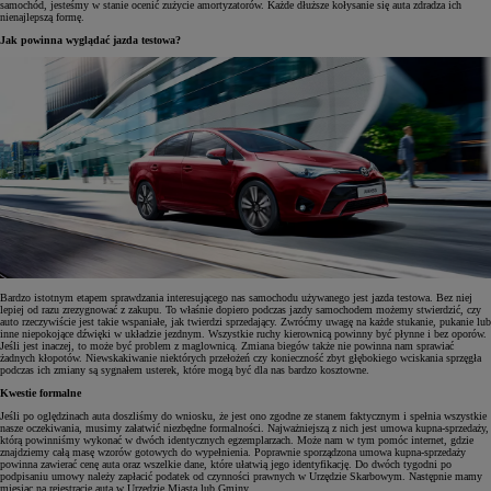
samochód, jesteśmy w stanie ocenić zużycie amortyzatorów. Każde dłuższe kołysanie się auta zdradza ich
nienajlepszą formę.
Jak powinna wyglądać jazda testowa?
Bardzo istotnym etapem sprawdzania interesującego nas samochodu używanego jest jazda testowa. Bez niej
lepiej od razu zrezygnować z zakupu. To właśnie dopiero podczas jazdy samochodem możemy stwierdzić, czy
auto rzeczywiście jest takie wspaniałe, jak twierdzi sprzedający. Zwróćmy uwagę na każde stukanie, pukanie lub
inne niepokojące dźwięki w układzie jezdnym. Wszystkie ruchy kierownicą powinny być płynne i bez oporów.
Jeśli jest inaczej, to może być problem z maglownicą. Zmiana biegów także nie powinna nam sprawiać
żadnych kłopotów. Niewskakiwanie niektórych przełożeń czy konieczność zbyt głębokiego wciskania sprzęgła
podczas ich zmiany są sygnałem usterek, które mogą być dla nas bardzo kosztowne.
Kwestie formalne
Jeśli po oględzinach auta doszliśmy do wniosku, że jest ono zgodne ze stanem faktycznym i spełnia wszystkie
nasze oczekiwania, musimy załatwić niezbędne formalności. Najważniejszą z nich jest umowa kupna-sprzedaży,
którą powinniśmy wykonać w dwóch identycznych egzemplarzach. Może nam w tym pomóc internet, gdzie
znajdziemy całą masę wzorów gotowych do wypełnienia. Poprawnie sporządzona umowa kupna-sprzedaży
powinna zawierać cenę auta oraz wszelkie dane, które ułatwią jego identyfikację. Do dwóch tygodni po
podpisaniu umowy należy zapłacić podatek od czynności prawnych w Urzędzie Skarbowym. Następnie mamy
miesiąc na rejestrację auta w Urzędzie Miasta lub Gminy.