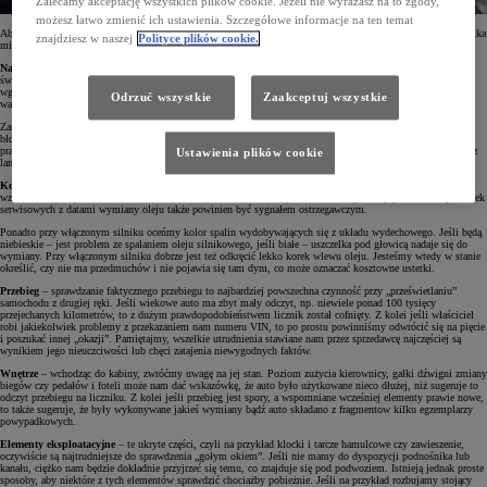
Zalecamy akceptację wszystkich plików cookie. Jeżeli nie wyrażasz na to zgody,
możesz łatwo zmienić ich ustawienia. Szczegółowe informacje na ten temat
Aby wyczerpująco odpowiedzieć na to pytanie, w zasadzie trzeba by powiedzieć: na wszystko. Jest jednak kilka
znajdziesz w naszej
Polityce plików cookie.
miejsc, na które koniecznie powinniśmy spojrzeć. Oto najważniejsze z nich.
Nadwozie
– wszelkie odpryski lakieru, widoczne miejsca szpachlowania czy skorodowane fragmenty mogą
świadczyć o tym, że ktoś próbował ukryć zły stan karoserii. Dodatkowo warto zwrócić uwagę na wszelkie
wgniecenia i zarysowania na nadwoziu, bo często się zdarza, że takie – na pierwszy rzut oka – nawet drobne
Odrzuć wszystkie
Zaakceptuj wszystkie
wady mogą być pozostałością po kolizji.
Zastanawiać powinny także nierówności w spasowaniu niektórych elementów nadwozia, na przykład między
błotnikami a pokrywą silnika czy tylną klapą bagażnika. Jeśli zauważymy takie nieprawidłowości,
prawdopodobnie jest to skutek napraw powypadkowych. Dodatkowo warto przyjrzeć się przedniej szybie oraz
Ustawienia plików cookie
lampom, czy nie były wymieniane, a jeśli tak, to spytać dlaczego.
Komora silnika
– jeśli po podniesieniu maski zobaczymy piękne i przesadnie czyste wnętrze, powinno to
wzmóc naszą czujność. Może to oznaczać, że właściciel chciał ukryć nadmierne wycieki płynów. Brak plakietek
serwisowych z datami wymiany oleju także powinien być sygnałem ostrzegawczym.
Ponadto przy włączonym silniku oceńmy kolor spalin wydobywających się z układu wydechowego. Jeśli będą
niebieskie – jest problem ze spalaniem oleju silnikowego, jeśli białe – uszczelka pod głowicą nadaje się do
wymiany. Przy włączonym silniku dobrze jest też odkręcić lekko korek wlewu oleju. Jesteśmy wtedy w stanie
określić, czy nie ma przedmuchów i nie pojawia się tam dym, co może oznaczać kosztowne usterki.
Przebieg
– sprawdzanie faktycznego przebiegu to najbardziej powszechna czynność przy „prześwietlaniu”
samochodu z drugiej ręki. Jeśli wiekowe auto ma zbyt mały odczyt, np. niewiele ponad 100 tysięcy
przejechanych kilometrów, to z dużym prawdopodobieństwem licznik został cofnięty. Z kolei jeśli właściciel
robi jakiekolwiek problemy z przekazaniem nam numeru VIN, to po prostu powinniśmy odwrócić się na pięcie
i poszukać innej „okazji”. Pamiętajmy, wszelkie utrudnienia stawiane nam przez sprzedawcę najczęściej są
wynikiem jego nieuczciwości lub chęci zatajenia niewygodnych faktów.
Wnętrze
– wchodząc do kabiny, zwróćmy uwagę na jej stan. Poziom zużycia kierownicy, gałki dźwigni zmiany
biegów czy pedałów i foteli może nam dać wskazówkę, że auto było użytkowane nieco dłużej, niż sugeruje to
odczyt przebiegu na liczniku. Z kolei jeśli przebieg jest spory, a wspomniane wcześniej elementy prawie nowe,
to także sugeruje, że były wykonywane jakieś wymiany bądź auto składano z fragmentow kilku egzemplarzy
powypadkowych.
Elementy eksploatacyjne
– te ukryte części, czyli na przykład klocki i tarcze hamulcowe czy zawieszenie,
oczywiście są najtrudniejsze do sprawdzenia „gołym okiem”. Jeśli nie mamy do dyspozycji podnośnika lub
kanału, ciężko nam będzie dokładnie przyjrzeć się temu, co znajduje się pod podwoziem. Istnieją jednak proste
sposoby, aby niektóre z tych elementów sprawdzić chociażby pobieżnie. Jeśli na przykład rozbujamy stojący