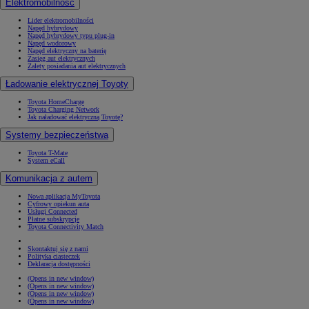
Elektromobilność
Lider elektromobilności
Napęd hybrydowy
Napęd hybrydowy typu plug-in
Napęd wodorowy
Napęd elektryczny na baterię
Zasięg aut elektrycznych
Zalety posiadania aut elektrycznych
Ładowanie elektrycznej Toyoty
Toyota HomeCharge
Toyota Charging Network
Jak naładować elektryczną Toyotę?
Systemy bezpieczeństwa
Toyota T-Mate
System eCall
Komunikacja z autem
Nowa aplikacja MyToyota
Cyfrowy opiekun auta
Usługi Connected
Płatne subskrypcje
Toyota Connectivity Match
Skontaktuj się z nami
Polityka ciasteczek
Deklaracja dostępności
(Opens in new window)
(Opens in new window)
(Opens in new window)
(Opens in new window)