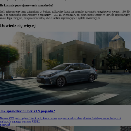
Ile kosztuje przerejestrowanie samochodu?
Jeśli rejestrujemy auto zakupione w Polsce, całkowity koszt za komplet czynności urzędowych wynosi 180,50
zł, a za samochód sprowadzony z zagranicy – 256 zł. Wchodzą w to: pozwolenie czasowe, dowód rejestracyjny,
znaki legalizacyjne, nalepka kontrolna, dwie tablice rejestracyjne i opłata ewidencyjna.
Dowiedz się więcej
Jak sprawdzić numer VIN pojazdu?
Numer VIN jest ciągiem liter i cyfr, które tworzą niepowtarzalny identyfikator każdego samochodu, coś
na kształt naszego numeru PESEL
Sprawdź