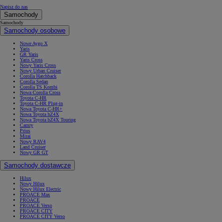
Napisz do nas
Samochody
Samochody
Samochody osobowe
Nowe Aygo X
Yaris
GR Yaris
Yaris Cross
Nowy Yaris Cross
Nowy Urban Cruiser
Corolla Hatchback
Corolla Sedan
Corolla TS Kombi
Nowa Corolla Cross
Toyota C-HR
Toyota C-HR Plug-in
Nowa Toyota C-HR+
Nowa Toyota bZ4X
Nowa Toyota bZ4X Touring
Camry
Prius
Mirai
Nowy RAV4
Land Cruiser
Nowy GR GT
Samochody dostawcze
Hilux
Nowy Hilux
Nowy Hilux Electric
PROACE Max
PROACE
PROACE Verso
PROACE CITY
PROACE CITY Verso