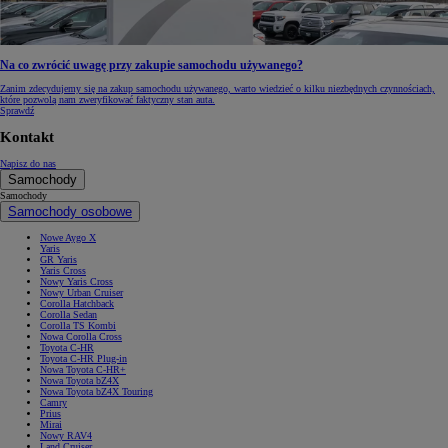
Na co zwrócić uwagę przy zakupie samochodu używanego?
Zanim zdecydujemy się na zakup samochodu używanego, warto wiedzieć o kilku niezbędnych czynnościach,
które pozwolą nam zweryfikować faktyczny stan auta.
Sprawdź
Kontakt
Napisz do nas
Samochody
Samochody
Samochody osobowe
Nowe Aygo X
Yaris
GR Yaris
Yaris Cross
Nowy Yaris Cross
Nowy Urban Cruiser
Corolla Hatchback
Corolla Sedan
Corolla TS Kombi
Nowa Corolla Cross
Toyota C-HR
Toyota C-HR Plug-in
Nowa Toyota C-HR+
Nowa Toyota bZ4X
Nowa Toyota bZ4X Touring
Camry
Prius
Mirai
Nowy RAV4
Land Cruiser