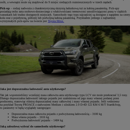
osób, a wewnątrz może się znajdować do 9 miejsc siedzących rozmieszczonych w trzech rzędach.
Pick-up
– rodzaj nadwozia z charakterystyczną skrzynią ładunkową tuż za kabiną pasażerską. Pick-upy
posiadają cechy auta osobowo-dostawczego z właściwościami terenowymi umożliwiającymi pracę w ciężkich
warunkach lub trudno dostępnych miejscach. Samochody tego typu najczęściej są dostępne z napędem na cztery
koła oraz z pojedynczą, półtorej lub podwójną kabiną pasażerską. Przykładem jednego z najbardziej
wytrzymałych pick-upów na świecie jest
Toyota Hilux.
Jaka jest dopuszczalna ładowność auta użytkowego?
Tak jak wspomnieliśmy wcześniej masa całkowita auta użytkowego typu LCV nie może przekraczać 3,5 tony.
Dlatego dopuszczalna ładowność takiego pojazdu jest uzależniona od jego masy własnej podanej przez
producenta, stanowiąc różnicę dopuszczalnej masy całkowitej i masy własnej pojazdu. Jeśli weźmiemy
na przykład Toyotę PROACE z nadwoziem Medium i silnikiem 2.0 D-4D 122 KM 6 M/T Start&Stop,
to parametry te będą wyglądały następująco:
Dopuszczalna masa całkowita pojazdu z podwyższoną ładownością – 3100 kg
Masa własna pojazdu – 1616 kg
Podwyższona ładowność pojazdu – 1484 kg
Jaką zabudowę wybrać do samochodu użytkowego?