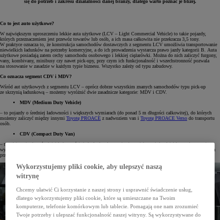
się do potrzeb i zakresu działalności danej branży, dlatego warto poznać je bliżej.
Co to jest auto użytkowe?
W największym uproszczeniu lekkie auta użytkowe (LCV – Light Commercial Vehicle) to takie pojazdy,
których przeznaczeniem jest przewóz towarów lub osób, a ich masa całkowita nie przekracza 3,5 tony.
W praktyce oznacza to, że konstrukcja samochodów dostawczych z segmentu LCV umożliwia transportowanie
niewielkich ładunków na potrzeby komercyjne, a do ich prowadzenia wystarcza prawo jazdy kategorii B. Auta
użytkowe posiadają zatem cechy samochodu osobowego i lekkiej ciężarówki. Można do nich zaliczyć furgony,
vany, kombivany, minibusy czy nawet pick-upy, przy czym ich funkcjonalność i wszechstronność pozwala
na stosowanie w zasadzie w każdym typie biznesu. Wszystko zależy od typu zabudowy.
Co oznacza segment CDV i MDV?
Wśród aut użytkowych z segmentu LCV – oprócz dobrze wszystkim znanych samochodów typu pick-up
ze skrzynią ładunkową – możemy wyróżnić dwie zasadnicze kategorie: MDV i CDV.
MDV (Medium Duty Vehicle)
– to pojazdy o średniej ładowności i większych wymiarach (do ponad 5 m długości całkowitej), do których
możemy zaliczyć między innymi
Toyotę PROACE
z nadwoziem van i
Toyotę PROACE Verso
do transportu
osób.
CDV (Compact Duty Van)
– to także pojazdy o średniej ładowności, jednak charakteryzują się mniejszymi, bardziej kompaktowymi
wymiarami typu kombivan i są przeznaczone raczej do realizacji dostaw w warunkach miejskich. Klasycznym
przykładem takiego auta jest
Toyota PROACE City
oraz
Toyota PROACE City Verso.
Wykorzystujemy pliki cookie, aby ulepszyć naszą
witrynę
Chcemy ułatwić Ci korzystanie z naszej strony i usprawnić świadczenie usług,
dlatego wykorzystujemy pliki cookie, które są umieszczane na Twoim
komputerze, telefonie komórkowym lub tablecie. Pomagają one nam zrozumieć
Twoje potrzeby i ulepszać funkcjonalność naszej witryny. Są wykorzystywane do