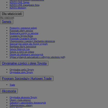
KINTO ONE Najem
KINTO ONE Zarządzanie flotą
KINTO Mobility
Dla właścicieli
Dla właścicieli
Serwis
Promocje i sezonowe usługi
Pozostałe oferty serwisu
Rezerwacja wizyty w serwisie
Gwarancja Toyota Relax
Pozostałe Gwarancje Toyoty
Ubezpieczenia i naprawy blacharsko-lakiernicze
Innowacyjne usługi dla Twojej wygody
Bezpłatne Akcje Serwisowe
Serwis Dobrych Cen
Serwis w ASO się opłaca
Dostęp do informacji serwisowych
Wykaz wydanych zaświadczeń o odbytym szkoleniu (pdf)
Oryginalne części i oleje Toyota
Oryginalne części Toyoty
Oryginalne oleje Toyoty
Program Sprzedaży Hurtowej Trade
Trade
Akcesoria
Oryginalne akcesoria Toyoty
Opony i koła zimowe
Zabudowy samochodów dostawczych
Zabezpieczenia i alarmy
Sklep Toyoty