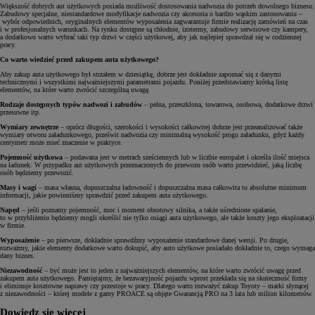
Większość dobrych aut użytkowych posiada możliwość dostosowania nadwozia do potrzeb dowolnego biznesu.
Zabudowy specjalne, niestandardowe modyfikacje nadwozia czy akcesoria o bardzo wąskim zastosowaniu –
wybór odpowiednich, oryginalnych elementów wyposażenia zagwarantuje firmie realizację zamówień na czas
i w profesjonalnych warunkach. Na rynku dostępne są chłodnie, izotermy, zabudowy serwisowe czy kampery,
a dodatkowo warto wybrać taki typ drzwi w części użytkowej, aby jak najlepiej sprawdzał się w codziennej
pracy.
Co warto wiedzieć przed zakupem auta użytkowego?
Aby zakup auta użytkowego był strzałem w dziesiątkę, dobrze jest dokładnie zapoznać się z danymi
technicznymi i wszystkimi najważniejszymi parametrami pojazdu. Poniżej przedstawiamy krótką listę
elementów, na które warto zwrócić szczególną uwagę.
Rodzaje dostępnych typów nadwozi i zabudów
– pełna, przeszklona, towarowa, osobowa, dodatkowe drzwi
przesuwne itp.
Wymiary zewnętrze
– oprócz długości, szerokości i wysokości całkowitej dobrze jest przeanalizować także
wymiary otworu załadunkowego, prześwit nadwozia czy minimalną wysokość progu załadunku, gdyż każdy
centymetr może mieć znaczenie w praktyce.
Pojemność użytkowa
– podawana jest w metrach sześciennych lub w liczbie europalet i określa ilość miejsca
na ładunek. W przypadku aut użytkowych przeznaczonych do przewozu osób warto przewidzieć, jaką liczbę
osób będziemy przewozić.
Masy i wagi
– masa własna, dopuszczalna ładowność i dopuszczalna masa całkowita to absolutne minimum
informacji, jakie powinniśmy sprawdzić przed zakupem auta użytkowego.
Napęd
– jeśli poznamy pojemność, moc i moment obrotowy silnika, a także uśrednione spalanie,
to w przybliżeniu będziemy mogli określić nie tylko osiągi auta użytkowego, ale także koszty jego eksploatacji
w firmie.
Wyposażenie
– po pierwsze, dokładnie sprawdźmy wyposażenie standardowe danej wersji. Po drugie,
rozważmy, jakie elementy dodatkowe warto dokupić, aby auto użytkowe posiadało dokładnie to, czego wymaga
dany biznes.
Niezawodność
– być może jest to jeden z najważniejszych elementów, na które warto zwrócić uwagę przed
zakupem auta użytkowego. Pamiętajmy, że bezawaryjność pojazdu wprost przekłada się na skuteczność firmy
i eliminuje kosztowne naprawy czy przestoje w pracy. Dlatego warto rozważyć zakup Toyoty – marki słynącej
z niezawodności – której modele z gamy PROACE są objęte Gwarancją PRO na 3 lata lub milion kilometrów.
Dowiedz się więcej