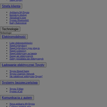
Strefa klienta
Aplikacja MyToyota
Instrukcje obsługi
Aktualizacja map
System Bluetooth®
Karty Ratownicze
Technologie
Technologie
Elektromobilność
Lider elektromobilności
Napęd hybrydowy
Napęd hybrydowy typu plug-in
Napęd wodorowy
Napęd elektryczny na baterię
Zasięg aut elektrycznych
Zalety posiadania aut elektrycznych
Ładowanie elektrycznej Toyoty
Toyota HomeCharge
Toyota Charging Network
Jak naładować elektryczną Toyotę?
Systemy bezpieczeństwa
Toyota T-Mate
System eCall
Komunikacja z autem
Nowa aplikacja MyToyota
Cyfrowy opiekun auta