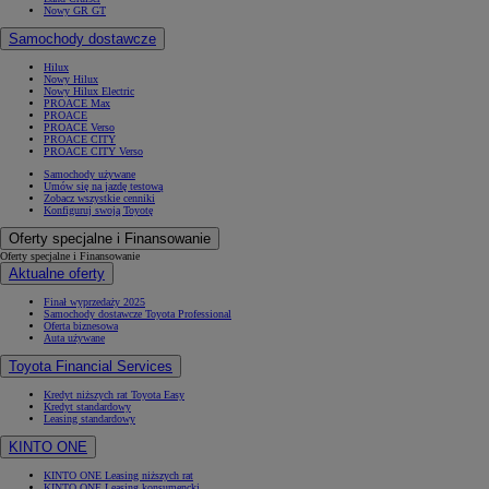
Nowy GR GT
Samochody dostawcze
Hilux
Nowy Hilux
Nowy Hilux Electric
PROACE Max
PROACE
PROACE Verso
PROACE CITY
PROACE CITY Verso
Samochody używane
Umów się na jazdę testową
Zobacz wszystkie cenniki
Konfiguruj swoją Toyotę
Oferty specjalne i Finansowanie
Oferty specjalne i Finansowanie
Aktualne oferty
Finał wyprzedaży 2025
Samochody dostawcze Toyota Professional
Oferta biznesowa
Auta używane
Toyota Financial Services
Kredyt niższych rat Toyota Easy
Kredyt standardowy
Leasing standardowy
KINTO ONE
KINTO ONE Leasing niższych rat
KINTO ONE Leasing konsumencki