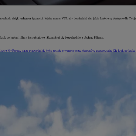
amochodu dzięki usługom łączności. Wpisz numer VIN, aby dowiedzieć się, jakie funkcje są dostępne dla Twoje
 krok po kroku i filmy instruktażowe. Skontaktuj się bezpośrednio z obsługą Klienta.
kację MyToyota, nasze przewodniki, które zostały stworzone przez ekspertów, przeprowadzą Cię krok po kroku 