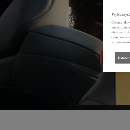
Wykorzystu
Chcemy ułatwi
umieszczane 
ulepszać funk
celów reklamo
ich ustawieni
Ustawie