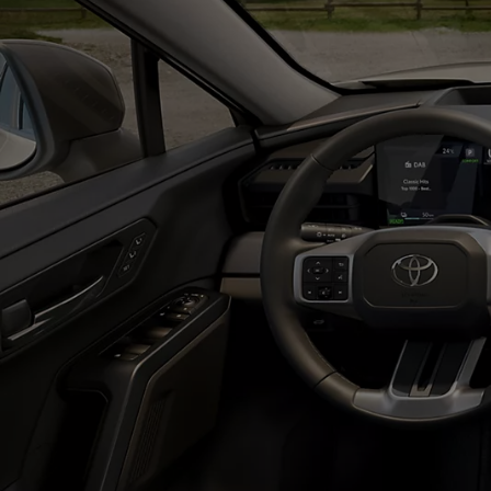
Od
81 900 zł
Yaris Cross
HYBRID