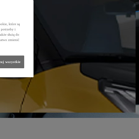
okie, które są
potrzeby i
także służą do
łatwo zmienić
uj wszystkie