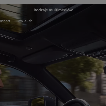
Rodzaje multimediów
onnect
ProTouch