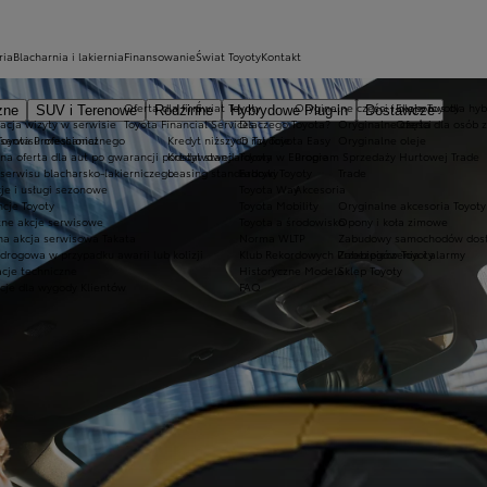
ria
Blacharnia i lakiernia
Finansowanie
Świat Toyoty
Kontakt
Oferta dla firm
Świat Toyoty
Oryginalne części i oleje Toyoty
Ekobonus dla hyb
zne
SUV i Terenowe
Rodzinne
Hybrydowe Plug-in
Dostawcze
acja wizyty w serwisie
Toyota Financial Services
Dlaczego Toyota?
Oryginalne części
Oferta dla osób 
oyota Professional
 serwisu mechanicznego
Kredyt niższych rat Toyota Easy
O Toyocie
Oryginalne oleje
lna oferta dla aut po gwarancji podstawowej
Kredyt standardowy
Toyota w Europie
Program Sprzedaży Hurtowej Trade
serwisu blacharsko-lakierniczego
Leasing standardowy
Fabryki Toyoty
Trade
je i usługi sezonowe
Toyota Way
Akcesoria
cje Toyoty
Toyota Mobility
Oryginalne akcesoria Toyoty
tne akcje serwisowe
Toyota a środowisko
Opony i koła zimowe
na akcja serwisowa Takata
Norma WLTP
Zabudowy samochodów dos
drogowa w przypadku awarii lub kolizji
Klub Rekordowych Przebiegów Toyoty
Zabezpieczenia i alarmy
acje techniczne
Historyczne Modele
Sklep Toyoty
cje dla wygody Klientów
FAQ