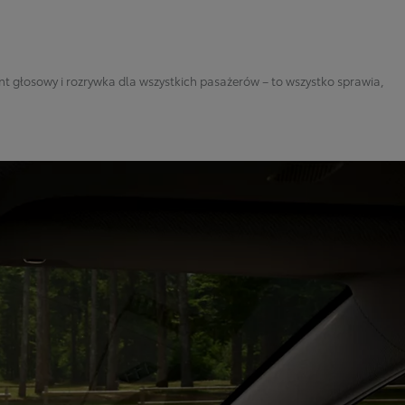
t głosowy i rozrywka dla wszystkich pasażerów – to wszystko sprawia,