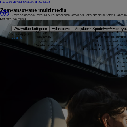
Przejdź do głównej zawartości
(Press Enter)
Zaawansowane multimedia
Nowe samochody
Jaworski Auto
Samochody Używane
Oferty specjalne
Serwis i akceso
Komfort w zasięgu ręki
O nas
Sprawdź aktualne oferty
Serwis
Wszystkie kategorie
Hybrydowe
Miejskie
Sportowe
Elektryc
Oferty pracy
Aktualne promocje
Rezerw
Nowe Aygo X
Regulaminy
Samochody dostawcze T
Oferta
HYBRID
Nagrody i wyróżnienia
Oferta biznesowa
Specja
Zapytania ofertowe
Auta używane
Oferta 
Działania ekologiczne
Rok potęgi 8 premier
Promoc
Gwaran
Bezpła
Global
Pomoc 
Inform
Innowa