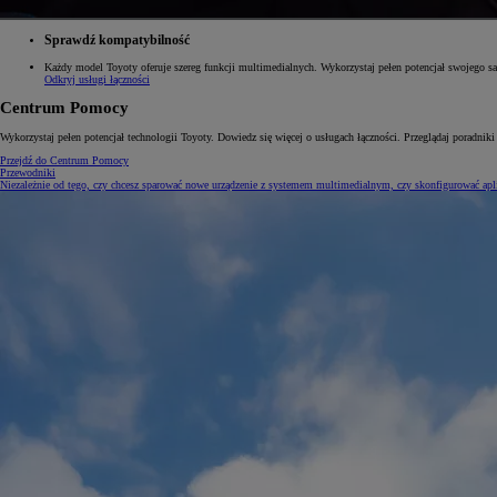
Sprawdź kompatybilność
Każdy model Toyoty oferuje szereg funkcji multimedialnych. Wykorzystaj pełen potencjał swojego s
Odkryj usługi łączności
Od
105 300 zł
Centrum Pomocy
Corolla Hatchback
HYBRID
Wykorzystaj pełen potencjał technologii Toyoty. Dowiedz się więcej o usługach łączności. Przeglądaj poradniki
Przejdź do Centrum Pomocy
Przewodniki
Niezależnie od tego, czy chcesz sparować nowe urządzenie z systemem multimedialnym, czy skonfigurować apli