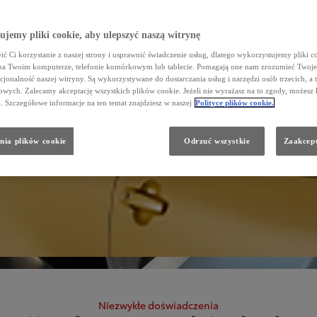
jemy pliki cookie, aby ulepszyć naszą witrynę
ć Ci korzystanie z naszej strony i usprawnić świadczenie usług, dlatego wykorzystujemy pliki co
na Twoim komputerze, telefonie komórkowym lub tablecie. Pomagają one nam zrozumieć Twoje 
cjonalność naszej witryny. Są wykorzystywane do dostarczania usług i narzędzi osób trzecich, a 
wych. Zalecamy akceptację wszystkich plików cookie. Jeżeli nie wyrażasz na to zgody, możesz 
a. Szczegółowe informacje na ten temat znajdziesz w naszej
Polityce plików cookie.
nia plików cookie
Odrzuć wszystkie
Zaakcept
Niezwykłe doświadczenia