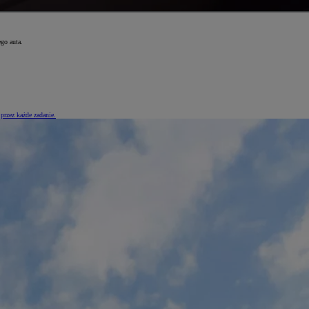
go auta.
przez każde zadanie.