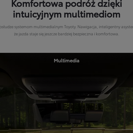
Komfortowa podróż dzięki
intuicyjnym multimediom
słudze systemom multimedialnym Toyoty. Nawigacja, inteligentny asysten
że jazda staje się jeszcze bardziej bezpieczna i komfortowa.
Multimedia