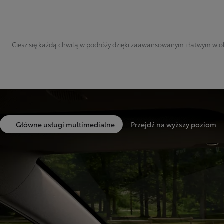
Ciesz się każdą chwilą w podróży dzięki zaawansowanym i łatwym w ob
Główne usługi multimedialne
Przejdź na wyższy poziom