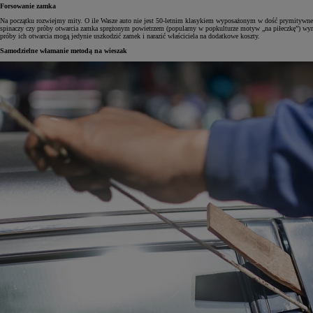
Forsowanie zamka
Na początku rozwiejmy mity. O ile Wasze auto nie jest 50-letnim klasykiem wyposażonym w dość prymitywne za
spinaczy czy próby otwarcia zamka sprężonym powietrzem (popularny w popkulturze motyw „na piłeczkę”) wyr
próby ich otwarcia mogą jedynie uszkodzić zamek i narazić właściciela na dodatkowe koszty.
Samodzielne włamanie metodą na wieszak