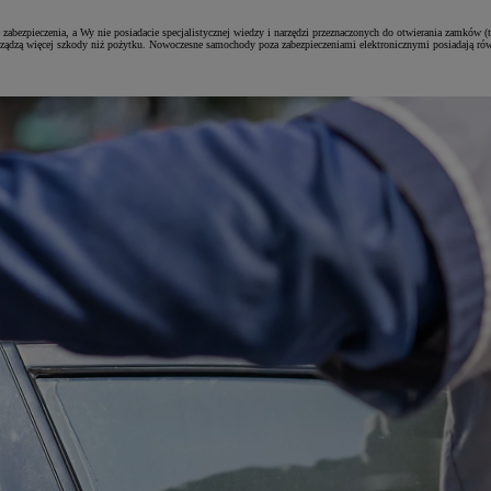
bezpieczenia, a Wy nie posiadacie specjalistycznej wiedzy i narzędzi przeznaczonych do otwierania zamków (
ządzą więcej szkody niż pożytku. Nowoczesne samochody poza zabezpieczeniami elektronicznymi posiadają ró