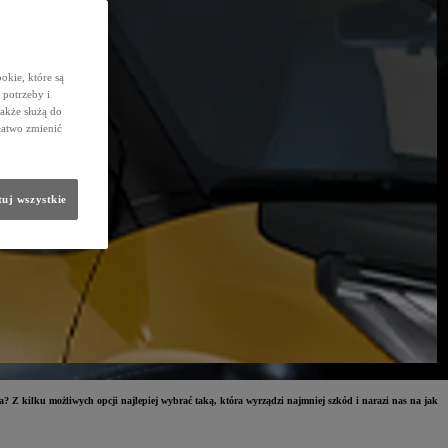
okie, które są
potrzeby i
także służą do
łatwo zmienić
uj wszystkie
 Z kilku możliwych opcji najlepiej wybrać taką, która wyrządzi najmniej szkód i narazi nas na jak