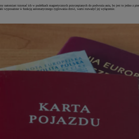
amy natomiast trzymać ich w pudełkach magnetycznych przyczepianych do podwozia auta, bo jest to jedno z pi
stało wyposażone w funkcję automatycznego ryglowania drzwi, warto rozważyć jej wyłączenie.