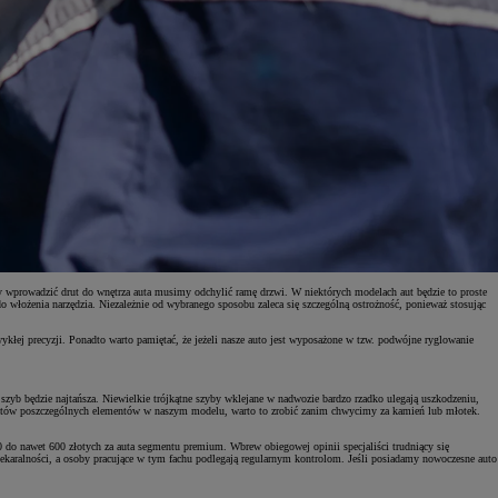
y wprowadzić drut do wnętrza auta musimy odchylić ramę drzwi. W niektórych modelach aut będzie to proste
włożenia narzędzia. Niezależnie od wybranego sposobu zaleca się szczególną ostrożność, ponieważ stosując
ykłej precyzji. Ponadto warto pamiętać, że jeżeli nasze auto jest wyposażone w tzw. podwójne ryglowanie
szyb będzie najtańsza. Niewielkie trójkątne szyby wklejane w nadwozie bardzo rzadko ulegają uszkodzeniu,
sztów poszczególnych elementów w naszym modelu, warto to zrobić zanim chwycimy za kamień lub młotek.
50 do nawet 600 złotych za auta segmentu premium. Wbrew obiegowej opinii specjaliści trudniący się
niekaralności, a osoby pracujące w tym fachu podlegają regularnym kontrolom. Jeśli posiadamy nowoczesne auto