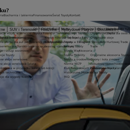
dku?
ria
Blacharnia i lakiernia
Finansowanie
Świat Toyoty
Kontakt
Oferta dla firm
Świat Toyoty
Oryginalne części i oleje Toyoty
Ekobonus dla hyb
zne
SUV i Terenowe
Rodzinne
Hybrydowe Plug-in
Dostawcze
acja wizyty w serwisie
Toyota Financial Services
Dlaczego Toyota?
Oryginalne części
Oferta dla osób 
oyota Professional
 serwisu mechanicznego
Kredyt niższych rat Toyota Easy
O Toyocie
Oryginalne oleje
lna oferta dla aut po gwarancji podstawowej
Kredyt standardowy
Toyota w Europie
Program Sprzedaży Hurtowej Trade
serwisu blacharsko-lakierniczego
Leasing standardowy
Fabryki Toyoty
Trade
je i usługi sezonowe
Toyota Way
Akcesoria
cje Toyoty
Toyota Mobility
Oryginalne akcesoria Toyoty
tne akcje serwisowe
Toyota a środowisko
Opony i koła zimowe
na akcja serwisowa Takata
Norma WLTP
Zabudowy samochodów dos
drogowa w przypadku awarii lub kolizji
Klub Rekordowych Przebiegów Toyoty
Zabezpieczenia i alarmy
acje techniczne
Historyczne Modele
Sklep Toyoty
cje dla wygody Klientów
FAQ