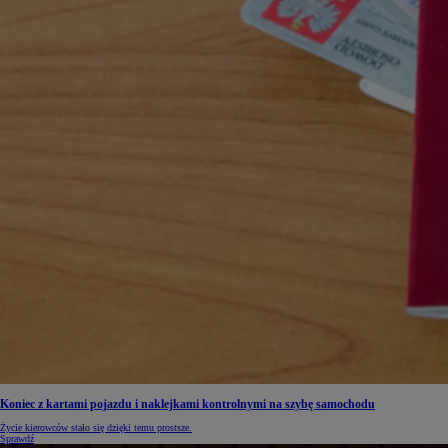
Koniec z kartami pojazdu i naklejkami kontrolnymi na szybę samochodu
Życie kierowców stało się dzięki temu prostsze.
Sprawdź