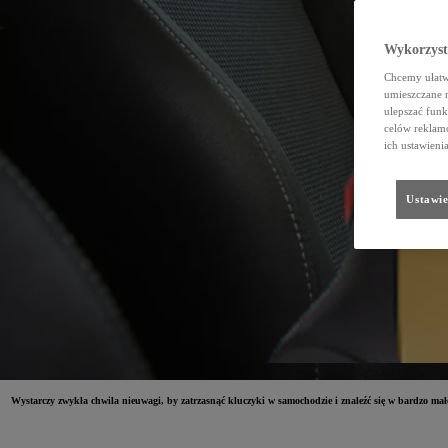
Wykorzystu
Chcemy ułatwi
umieszczane 
ulepszać funk
celów reklamo
ich ustawieni
Ustawie
Wystarczy zwykła chwila nieuwagi, by zatrzasnąć kluczyki w samochodzie i znaleźć się w bardzo ma