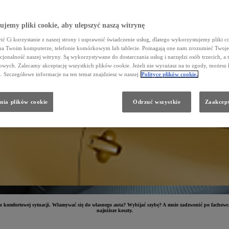
jemy pliki cookie, aby ulepszyć naszą witrynę
ć Ci korzystanie z naszej strony i usprawnić świadczenie usług, dlatego wykorzystujemy pliki co
na Twoim komputerze, telefonie komórkowym lub tablecie. Pomagają one nam zrozumieć Twoje 
cjonalność naszej witryny. Są wykorzystywane do dostarczania usług i narzędzi osób trzecich, a 
wych. Zalecamy akceptację wszystkich plików cookie. Jeżeli nie wyrażasz na to zgody, możesz 
a. Szczegółowe informacje na ten temat znajdziesz w naszej
Polityce plików cookie.
nia plików cookie
Odrzuć wszystkie
Zaakcept
ło komfortowej sytuacji. Włamywać się do własnego auta? Wybijać szybę? A może zadzwonić po fachowca?
najniższe koszty.