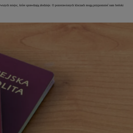
erwszych miejsc, które sprawdzają złodzieje. O pozostawionych kluczach mogą przypomnieć nam breloki