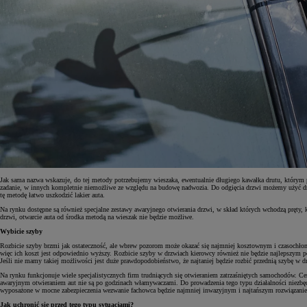
Jak sama nazwa wskazuje, do tej metody potrzebujemy wieszaka, ewentualnie długiego kawałka drutu, którym 
zadanie, w innych kompletnie niemożliwe ze względu na budowę nadwozia. Do odgięcia drzwi możemy użyć drewn
tę metodę łatwo uszkodzić lakier auta.
Na rynku dostępne są również specjalne zestawy awaryjnego otwierania drzwi, w skład których wchodzą pręty, 
Od
81 900 zł
drzwi, otwarcie auta od środka metodą na wieszak nie będzie możliwe.
Yaris Cross
Wybicie szyby
HYBRID
Rozbicie szyby brzmi jak ostateczność, ale wbrew pozorom może okazać się najmniej kosztownym i czasochłonny
więc ich koszt jest odpowiednio wyższy. Rozbicie szyby w drzwiach kierowcy również nie będzie najlepszy
Jeśli nie mamy takiej możliwości jest duże prawdopodobieństwo, że najtaniej będzie rozbić przednią szybę w 
Na rynku funkcjonuje wiele specjalistycznych firm trudniących się otwieraniem zatrzaśniętych samochodów. Cen
awaryjnym otwieraniem aut nie są po godzinach włamywaczami. Do prowadzenia tego typu działalności niezbędna
wyposażone w mocne zabezpieczenia wezwanie fachowca będzie najmniej inwazyjnym i najtańszym rozwiązani
Jak uchronić się przed tego typu sytuacjami?