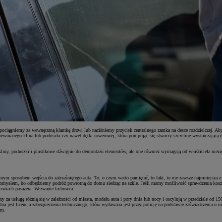
pociągniemy za wewnętrzną klamkę drzwi lub naciśniemy przycisk centralnego zamka na desce rozdzielczej. Ab
ianego klina lub poduszki czy nawet dętki rowerowej, która pompując się stworzy szczelinę wystarczającą do 
kliny, poduszki i plastikowe dźwignie do demontażu elementów, ale one również wymagają od właściciela niezw
m sposobem wejścia do zatrzaśniętego auta. To, o czym warto pamiętać, to fakt, że nie zawsze najmniejsza z 
m pomysłem, bo odbędziemy podróż powrotną do domu siedząc na szkle. Jeśli mamy możliwość sprawdzenia ko
drzwiach pasażera. Wezwanie fachowca
y za usługę różnią się w zależności od miasta, modelu auta i pory dnia lub nocy i oscylują w przedziale od 1
 jest licencja zabezpieczenia technicznego, która wydawana jest przez policję na podstawie zaświadczenia o 
em.