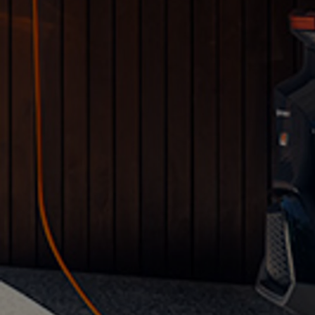
Od
105 300 zł
Corolla Hatchback
HYBRID