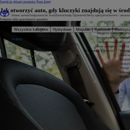
Przejdź do głównej zawartości
(Press Enter)
Jak otworzyć auto, gdy kluczyki znajdują się w śro
Nowe samochody
Jaworski Auto
Samochody Używane
Oferty specjalne
Serwis i akceso
Podajemy kilka sprawdzonych sposobów
O nas
Sprawdź aktualne oferty
Serwis
Wszystkie kategorie
Hybrydowe
Miejskie
Sportowe
Elektryc
Oferty pracy
Aktualne promocje
Rezerw
Nowe Aygo X
Regulaminy
Samochody dostawcze T
Oferta
HYBRID
Nagrody i wyróżnienia
Oferta biznesowa
Specja
Zapytania ofertowe
Auta używane
Oferta 
Działania ekologiczne
Rok potęgi 8 premier
Promoc
Gwaran
Bezpła
Global
Pomoc 
Inform
Innowa