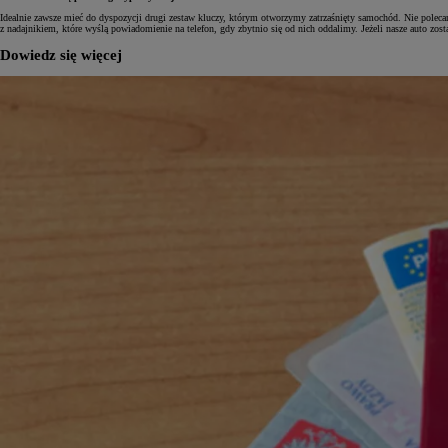
Idealnie zawsze mieć do dyspozycji drugi zestaw kluczy, którym otworzymy zatrzaśnięty samochód. Nie polec
z nadajnikiem, które wyślą powiadomienie na telefon, gdy zbytnio się od nich oddalimy. Jeżeli nasze auto zo
Dowiedz się więcej