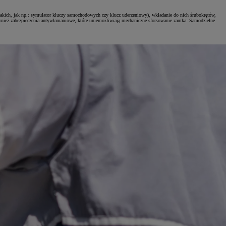
takich, jak np.: symulator kluczy samochodowych czy klucz uderzeniowy), wkładanie do nich śrubokrętów,
wnież zabezpieczenia antywłamaniowe, które uniemożliwiają mechaniczne sforsowanie zamka. Samodzielne