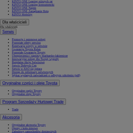
KINTO ONE Leasing niższych rat
KINTO ONE Leasing konsumencki
KINTO ONE Najem
KINTO ONE Zarządzanie flotą
KINTO Mobility
Dla właścicieli
Dla właścicieli
Serwis
Promocje i sezonowe usługi
Pozostałe oferty serwisu
Rezerwacja wizyty w serwisie
Gwarancja Toyota Relax
Pozostałe Gwarancje Toyoty
Ubezpieczenia i naprawy blacharsko-lakiernicze
Innowacyjne usługi dla Twojej wygody
Bezpłatne Akcje Serwisowe
Serwis Dobrych Cen
Serwis w ASO się opłaca
Dostęp do informacji serwisowych
Wykaz wydanych zaświadczeń o odbytym szkoleniu (pdf)
Oryginalne części i oleje Toyota
Oryginalne części Toyoty
Oryginalne oleje Toyoty
Program Sprzedaży Hurtowej Trade
Trade
Akcesoria
Oryginalne akcesoria Toyoty
Opony i koła zimowe
Zabudowy samochodów dostawczych