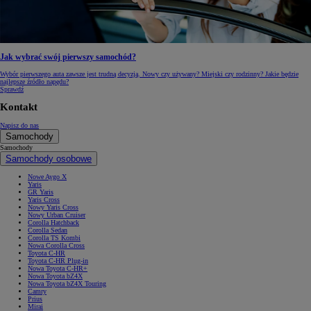
Jak wybrać swój pierwszy samochód?
Wybór pierwszego auta zawsze jest trudną decyzją. Nowy czy używany? Miejski czy rodzinny? Jakie będzie
najlepsze źródło napędu?
Sprawdź
Kontakt
Napisz do nas
Samochody
Samochody
Samochody osobowe
Nowe Aygo X
Yaris
GR Yaris
Yaris Cross
Nowy Yaris Cross
Nowy Urban Cruiser
Corolla Hatchback
Corolla Sedan
Corolla TS Kombi
Nowa Corolla Cross
Toyota C-HR
Toyota C-HR Plug-in
Nowa Toyota C-HR+
Nowa Toyota bZ4X
Nowa Toyota bZ4X Touring
Camry
Prius
Mirai