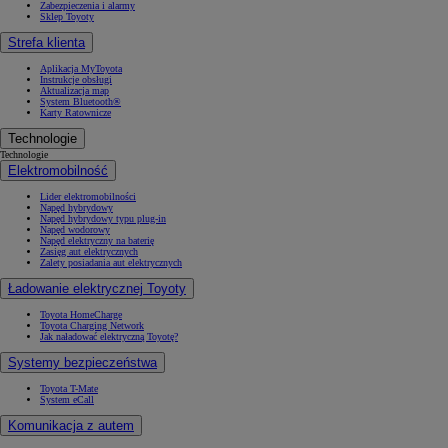
Zabezpieczenia i alarmy
Sklep Toyoty
Strefa klienta
Aplikacja MyToyota
Instrukcje obsługi
Aktualizacja map
System Bluetooth®
Karty Ratownicze
Technologie
Technologie
Elektromobilność
Lider elektromobilności
Napęd hybrydowy
Napęd hybrydowy typu plug-in
Napęd wodorowy
Napęd elektryczny na baterię
Zasięg aut elektrycznych
Zalety posiadania aut elektrycznych
Ładowanie elektrycznej Toyoty
Toyota HomeCharge
Toyota Charging Network
Jak naładować elektryczną Toyotę?
Systemy bezpieczeństwa
Toyota T-Mate
System eCall
Komunikacja z autem