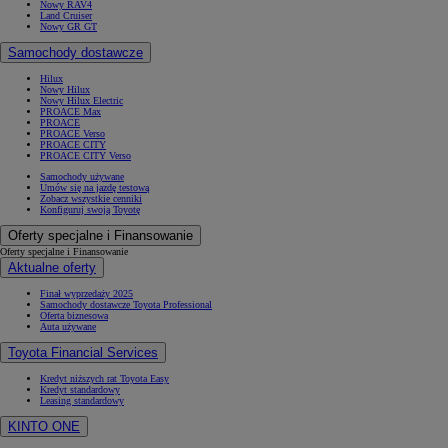
Nowy RAV4
Land Cruiser
Nowy GR GT
Samochody dostawcze
Hilux
Nowy Hilux
Nowy Hilux Electric
PROACE Max
PROACE
PROACE Verso
PROACE CITY
PROACE CITY Verso
Samochody używane
Umów się na jazdę testową
Zobacz wszystkie cenniki
Konfiguruj swoją Toyotę
Oferty specjalne i Finansowanie
Oferty specjalne i Finansowanie
Aktualne oferty
Finał wyprzedaży 2025
Samochody dostawcze Toyota Professional
Oferta biznesowa
Auta używane
Toyota Financial Services
Kredyt niższych rat Toyota Easy
Kredyt standardowy
Leasing standardowy
KINTO ONE