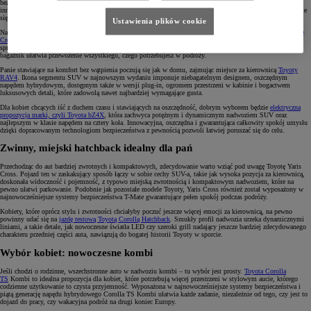
bezpiecznego wysiadania z pojazdu, dają pewność na każdej z dróg. Na pewno warto również wspomnieć o
innowacyjnych napędach hybrydowym i hybrydowym typu plug-in, które sprawiają, że jazda w mieście stanie
się czystą przyjemnością.
Ustawienia plików cookie
Na równie bezpieczną i komfortową podróż mogą liczyć kobiety, które wybiorą przestronną i
stylową Corollę
Cross
. Połączenie solidnej konstrukcji auta typu SUV z praktycznością samochodu rodzinnego doskonale się
sprawdzi podczas codziennej jazdy. Auto oferuje więcej przestrzeni na nogi i głowę, a szeroki i pojemny
bagażnik ułatwia przewożenie wszystkiego, czego potrzebujesz w podróży.
Panie stawiające na komfort bez wątpienia poczują się jak w domu, zajmując miejsce za kierownicą
Toyoty
RAV4
. Ikona segmentu SUV w najnowszym wydaniu imponuje niebagatelnym designem, oszczędnym
napędem hybrydowym, dostępnym także w wersji plug-in, ogromem przestrzeni w kabinie i bogactwem
luksusowych detali, które zadowolą nawet najbardziej wymagające gusta.
Dla kobiet chcących iść z duchem czasu i stawiających na oszczędność, dobrym wyborem będzie
elektryczna
propozycja marki, czyli Toyota bZ4X
, która zachwyca potężnym i dynamicznym nadwoziem SUV oraz
najlepszym w klasie napędem na cztery koła. Innowacyjna, oszczędna i gwarantująca całkowity spokój umysłu
dzięki dopracowanym technologiom bezpieczeństwa z pewnością pozwoli łatwiej poruszać się do celu.
Zwinny, miejski hatchback idealny dla pań
Przechodząc do aut bardziej zwrotnych i kompaktowych, zdecydowanie warto wziąć pod uwagę Toyotę Yaris
Cross. Pojazd ten w zaskakujący sposób łączy w sobie cechy SUV-a, takie jak wysoka pozycja za kierownicą,
doskonała widoczność i pojemność, z typowo miejską zwrotnością i kompaktowym nadwoziem, które na
pewno ułatwi parkowanie. Podobnie jak pozostałe modele Toyoty, Yaris Cross również został wyposażony w
najnowocześniejsze systemy bezpieczeństwa T-Mate gwarantujące pełen spokój podczas podróży.
Kobiety, które oprócz stylu i zwrotności chciałyby poczuć jeszcze więcej emocji za kierownicą, na pewno
powinny udać się na
jazdę testową Toyotą Corollą Hatchback
. Smukły profil nadwozia urzeka dynamicznymi
liniami, a takie detale, jak nowoczesne światła LED czy szeroki grill nadający jeszcze bardziej zdecydowanego
charakteru przedniej części auta, nawiązują do bogatej historii Toyoty w sporcie.
Wybór kobiet: nowoczesne kombi
Jeśli chodzi o rodzinne, wszechstronne auto w nadwoziu kombi – tu wybór jest prosty.
Toyota Corolla
TS
Kombi to idealna propozycja dla kobiet, które potrzebują więcej przestrzeni w stylowym aucie, którego
codzienne użytkowanie to czysta przyjemność. Wyposażona w najnowocześniejsze systemy bezpieczeństwa i
piątą generację napędu hybrydowego Corolla TS Kombi ułatwia każde zadanie, niezależnie od tego, czy jest to
dojazd do pracy, czy wakacyjna podróż na drugi koniec Europy.