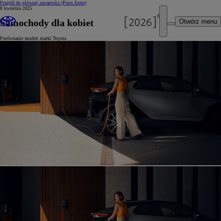
Przejdź do głównej zawartości
(Press Enter)
8 kwietnia 2025
Samochody dla kobiet
Otwórz menu
Porównanie modeli marki Toyota