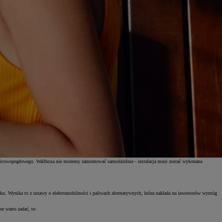
óżnicowoprądowego. Wallboxa nie możemy zamontować samodzielnie - instalacja musi zostać wykonana
nku. Wynika to z ustawy o elektromobilności i paliwach alternatywnych, która nakłada na inwestorów wymóg
re warto zadać, to: