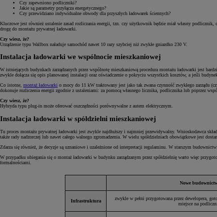
Czy zapewniono podliczniki?
Jakie są parametry przyłącza energetycznego?
Czy przewidziano indywidualne obwody dla przyszłych ładowarek ściennych?
Kluczowe jest również ustalenie zasad rozliczania energii, tzn. czy użytkownik będzie miał własny podlicznik
drogę do montażu prywatnej ładowarki.
Czy wiesz, że?
Urządzenie typu Wallbox naładuje samochód nawet 10 razy szybciej niż zwykłe gniazdko 230 V.
Instalacja ładowarki we wspólnocie mieszkaniowej
W istniejących budynkach zarządzanych przez wspólnotę mieszkaniową procedura montażu ładowarki jest bardz
zwykle dołącza się opis planowanej instalacji oraz oświadczenie o pokryciu wszystkich kosztów, a jeśli budyn
Co istotne,
montaż ładowarki
o mocy do 11 kW traktowany jest jako tak zwana czynność zwykłego zarządu (czyl
dokonuje rozliczenia energii zgodnie z ustaleniami: za pomocą własnego licznika, podlicznika lub poprzez wsp
Czy wiesz, że?
Hybryda typu plug-in może oferować oszczędności porównywalne z autem elektrycznym.
Instalacja ładowarki w spółdzielni mieszkaniowej
Tu proces montażu prywatnej ładowarki jest zwykle najdłuższy i najmniej przewidywalny. Wnioskodawca składa 
także rady nadzorczej lub nawet całego walnego zgromadzenia. W wielu spółdzielniach obowiązkowe jest dosta
Zdarza się również, że decyzje są uznaniowe i uzależnione od interpretacji regulaminu. W starszym budownictw
W przypadku ubiegania się o montaż ładowarki w budynku zarządzanym przez spółdzielnię warto więc przygoto
formalnościami.
Nowe budownict
zwykle w pełni przygotowana przez dewelopera, got
Infrastruktura
miejsce na podliczn