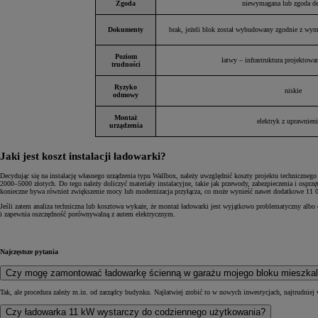
Zgoda
niewymagana lub zgoda d
Dokumenty
brak, jeżeli blok został wybudowany zgodnie z wy
Poziom
Od
105 300 zł
łatwy – infrastruktura projektowa
trudności
Corolla Hatchback
HYBRID
Ryzyko
niskie
odmowy
Montaż
elektryk z uprawnien
urządzenia
Jaki jest koszt instalacji ładowarki?
Decydując się na instalację własnego urządzenia typu Wallbox, należy uwzględnić koszty projektu techniczn
2000–5000 złotych. Do tego należy doliczyć materiały instalacyjne, takie jak przewody, zabezpieczenia i os
konieczne bywa również zwiększenie mocy lub modernizacja przyłącza, co może wynieść nawet dodatkowe 11 000
Jeśli zatem analiza techniczna lub kosztowa wykaże, że montaż ładowarki jest wyjątkowo problematyczny alb
i zapewnia oszczędność porównywalną z autem elektrycznym.
Najczęstsze pytania
Czy mogę zamontować ładowarkę ścienną w garażu mojego bloku mieszka
Tak, ale procedura zależy m.in. od zarządcy budynku. Najłatwiej zrobić to w nowych inwestycjach, najtrudniej 
Czy ładowarka 11 kW wystarczy do codziennego użytkowania?