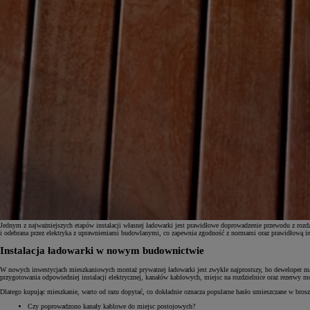
Jednym z najważniejszych etapów instalacji własnej ładowarki jest prawidłowe doprowadzenie przewodu z ro
i odebrana przez elektryka z uprawnieniami budowlanymi, co zapewnia zgodność z normami oraz prawidłową in
Instalacja ładowarki w nowym budownictwie
W nowych inwestycjach mieszkaniowych montaż prywatnej ładowarki jest zwykle najprostszy, bo deweloper ma 
przygotowania odpowiedniej instalacji elektrycznej, kanałów kablowych, miejsc na rozdzielnice oraz rezerwy 
Dlatego kupując mieszkanie, warto od razu dopytać, co dokładnie oznacza popularne hasło umieszczane w brosz
Czy poprowadzono kanały kablowe do miejsc postojowych?