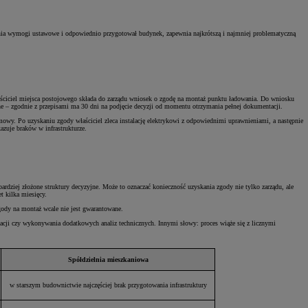
 spełnia wymogi ustawowe i odpowiednio przygotował budynek, zapewnia najkrótszą i najmniej problematyczną
aściciel miejsca postojowego składa do zarządu wniosek o zgodę na montaż punktu ładowania. Do wniosku
czne – zgodnie z przepisami ma 30 dni na podjęcie decyzji od momentu otrzymania pełnej dokumentacji.
owy. Po uzyskaniu zgody właściciel zleca instalację elektrykowi z odpowiednimi uprawnieniami, a następnie
azuje braków w infrastrukturze.
dziej złożone struktury decyzyjne. Może to oznaczać konieczność uzyskania zgody nie tylko zarządu, ale
t kilka miesięcy.
 zgody na montaż wcale nie jest gwarantowane.
acji czy wykonywania dodatkowych analiz technicznych. Innymi słowy: proces wiąże się z licznymi
Spółdzielnia mieszkaniowa
w starszym budownictwie najczęściej brak przygotowania infrastruktury