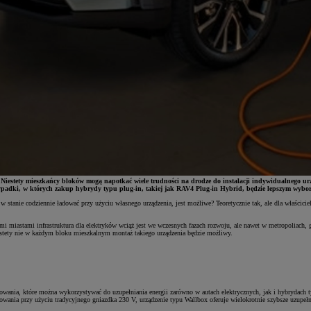
. Niestety mieszkańcy bloków mogą napotkać wiele trudności na drodze do instalacji indywidualnego 
ypadki, w których zakup hybrydy typu plug-in, takiej jak RAV4 Plug-in Hybrid, będzie lepszym wybo
stanie codziennie ładować przy użyciu własnego urządzenia, jest możliwe? Teoretycznie tak, ale dla właściciel
i miastami infrastruktura dla elektryków wciąż jest we wczesnych fazach rozwoju, ale nawet w metropoliach, gd
iestety nie w każdym bloku mieszkalnym montaż takiego urządzenia będzie możliwy.
ładowania, które można wykorzystywać do uzupełniania energii zarówno w autach elektrycznych, jak i hybryda
adowania przy użyciu tradycyjnego gniazdka 230 V, urządzenie typu Wallbox oferuje wielokrotnie szybsze uzup