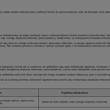
, czy energia zostanie rozliczona przez wspólnotę? Kwestii do sprecyzowania jest wiele, ale deweloper, który
iej sformalizowana, ale dzięki nowelizacji ustawy o elektromobilności również stosunkowo przewidywalna. Wł
ek tego wymaga, ekspertyzę techniczną i przeciwpożarową. Zarząd ocenia, czy istnieją przeciwwskazania techni
i taka, która nie wymaga zwoływania zebrania i głosowania właścicieli), co znacząco ogranicza możliwość odm
ólnotę. Taki scenariusz pozwala na stosunkowo sprawne uzyskanie zgody, o ile dokumentacja techniczna nie wyk
analogiczny wniosek jak we wspólnocie, ale spółdzielnie mają często rozbudowane regulaminy wewnętrzne i bar
rczenie szczegółowej ekspertyzy technicznej i przeciwpożarowej, a proces oceny dokumentów może potrwać nawe
ie spółdzielnia może mieć obawy dotyczące zbyt dużego obciążenia instalacji elektrycznej, przez co uzyskanie
wać się na dłuższą procedurę, konieczność argumentowania korzyści oraz wielokrotnego uzupełniania dokument
wo
Wspólnota mieszkaniowa
owe kanały kablowe, rezerwa mocy,
zależna od wieku budynku, może wymagać ekspertyzy technicznej
iki