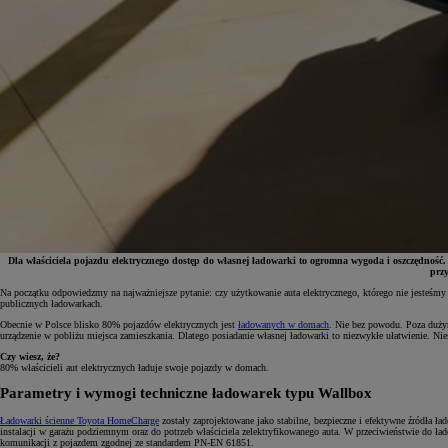
Dla właściciela pojazdu elektrycznego dostęp do własnej ładowarki to ogromna wygoda i oszczędność
prz
Na początku odpowiedzmy na najważniejsze pytanie: czy użytkowanie auta elektrycznego, którego nie jesteśmy w 
publicznych ładowarkach.
Od
81 900 zł
Obecnie w Polsce blisko 80% pojazdów elektrycznych jest
ładowanych w domach
. Nie bez powodu. Poza dużym
urządzenie w pobliżu miejsca zamieszkania. Dlatego posiadanie własnej ładowarki to niezwykłe ułatwienie. N
Yaris Cross
HYBRID
Czy wiesz, że?
80% właścicieli aut elektrycznych ładuje swoje pojazdy w domach.
Parametry i wymogi techniczne ładowarek typu Wallbox
Ładowarki ścienne Toyota HomeCharge
zostały zaprojektowane jako stabilne, bezpieczne i efektywne źródła 
instalacji w garażu podziemnym oraz do potrzeb właściciela zelektryfikowanego auta. W przeciwieństwie do ł
komunikacji z pojazdem zgodnej ze standardem PN-EN 61851.