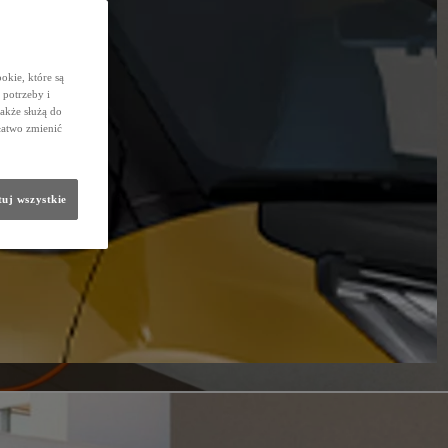
okie, które są
potrzeby i
także służą do
łatwo zmienić
uj wszystkie