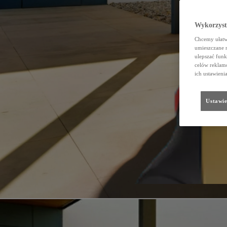
Wykorzystu
Chcemy ułatwi
umieszczane 
ulepszać funk
celów reklamo
ich ustawieni
Ustawie