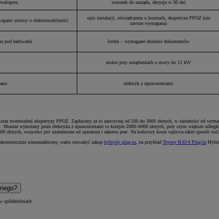
ewelopera
wniosek do zarządu, decyzja w 30 dni
opis instalacji, oświadczenie o kosztach, ekspertyza PPOŻ (nie
mogami ustawy o elektromobilności
zawsze wymagana)
na pod ładowarki
średni – wymagane złożenie dokumentów
niskie przy urządzeniach o mocy do 11 kW
iami
elektryk z uprawnieniami
ego oraz ewentualnej ekspertyzy PPOŻ. Zapłacimy za to zazwyczaj od 500 do 3000 złotych, w zależności od w
przęt. Montaż wykonany przez elektryka z uprawnieniami to kolejne 2000–6000 złotych, przy czym większe odl
 złotych, wszystko jest uzależnione od operatora i zakresu prac. Na końcowy koszt wpływa także sposób rozli
o ekonomicznie nieuzasadniony, warto rozważyć zakup
hybrydy plug-in
, na przykład
Toyoty RAV4 Plug-in
Hybrid
lnego?
w spółdzielniach.