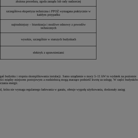
złożona procedura, zgoda zarządu lub rady nadzorczej
szczegółowa ekspertyza techniczna i PPOŻ wymagana praktycznie w
każdym przypadku
najtrudniejszy – biurokracja i możliwe odmowy z powodów
technicznych
wysokie, szczególnie w starszych budynkach
elektryk z uprawnieniami
ymagań budynku i stopnia skomplikowania instalacji. Samo urządzenie o mocy 5–11 kW to wydatek na poziomie
egłości między miejscem postojowym a rozdzielnicą mogą znacząco podnieść kwotę za usługę. W części budynków
czania energii.
, która nie wymaga regularnego ładowania w garażu, oferuje wygodę użytkowania, doskonały zasięg