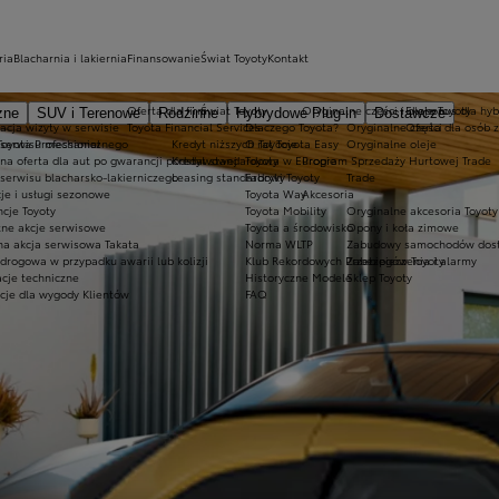
ria
Blacharnia i lakiernia
Finansowanie
Świat Toyoty
Kontakt
Oferta dla firm
Świat Toyoty
Oryginalne części i oleje Toyoty
Ekobonus dla hyb
zne
SUV i Terenowe
Rodzinne
Hybrydowe Plug-in
Dostawcze
acja wizyty w serwisie
Toyota Financial Services
Dlaczego Toyota?
Oryginalne części
Oferta dla osób 
oyota Professional
 serwisu mechanicznego
Kredyt niższych rat Toyota Easy
O Toyocie
Oryginalne oleje
lna oferta dla aut po gwarancji podstawowej
Kredyt standardowy
Toyota w Europie
Program Sprzedaży Hurtowej Trade
serwisu blacharsko-lakierniczego
Leasing standardowy
Fabryki Toyoty
Trade
je i usługi sezonowe
Toyota Way
Akcesoria
cje Toyoty
Toyota Mobility
Oryginalne akcesoria Toyoty
tne akcje serwisowe
Toyota a środowisko
Opony i koła zimowe
na akcja serwisowa Takata
Norma WLTP
Zabudowy samochodów dos
drogowa w przypadku awarii lub kolizji
Klub Rekordowych Przebiegów Toyoty
Zabezpieczenia i alarmy
acje techniczne
Historyczne Modele
Sklep Toyoty
cje dla wygody Klientów
FAQ