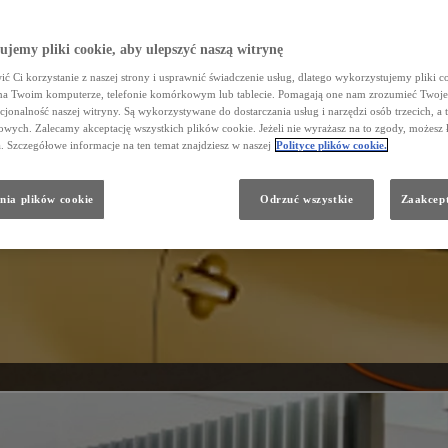
jemy pliki cookie, aby ulepszyć naszą witrynę
ć Ci korzystanie z naszej strony i usprawnić świadczenie usług, dlatego wykorzystujemy pliki co
na Twoim komputerze, telefonie komórkowym lub tablecie. Pomagają one nam zrozumieć Twoje 
cjonalność naszej witryny. Są wykorzystywane do dostarczania usług i narzędzi osób trzecich, a 
wych. Zalecamy akceptację wszystkich plików cookie. Jeżeli nie wyrażasz na to zgody, możesz 
a. Szczegółowe informacje na ten temat znajdziesz w naszej
Polityce plików cookie.
nia plików cookie
Odrzuć wszystkie
Zaakcept