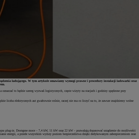
urządzenia ładującego. W tym artykule omawiamy wymogi prawne i procedury instalacji ładowarki oraz
rem.
a oznaczać to będzie szereg wyzwań logistycznych, częste wizyty na stacjach i godziny spędzone przy
zie liczba elektrycznych aut gwałtownie rośnie, raczej nie ma co liczyć na to, że zawsze znajdziemy wolne
ch typu plug-in. Dostępne moce – 7,4 kW, 11 kW oraz 22 kW – pozwalają dopasować urządzenie do możliwości
ełnianie energii, a przede wszystkim wyższy poziom bezpieczeństwa dzięki dedykowanym zabezpieczeniom oraz