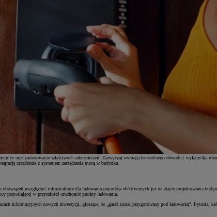
zdzielnicy oraz zastosowanie właściwych zabezpieczeń. Zazwyczaj wymaga to osobnego obwodu i wyłącznika r
tegrację urządzenia z systemem zarządzania mocą w budynku.
obowiązek uwzględnić infrastrukturę dla ładowania pojazdów elektrycznych już na etapie projektowania budy
mocy pozwalającej w przyszłości uruchomić punkty ładowania.
urach informacyjnych nowych inwestycji, głoszące, że „garaż został przygotowany pod ładowarkę”. Pytania, któ