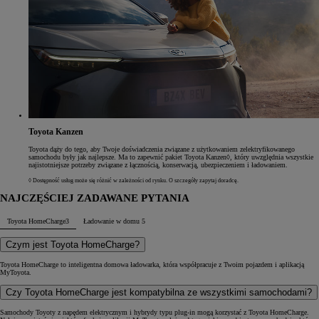
Toyota Kanzen
Toyota dąży do tego, aby Twoje doświadczenia związane z użytkowaniem zelektryfikowanego
samochodu były jak najlepsze. Ma to zapewnić pakiet Toyota Kanzen◊, który uwzględnia wszystkie
najistotniejsze potrzeby związane z łącznością, konserwacją, ubezpieczeniem i ładowaniem.
◊ Dostępność usług może się różnić w zależności od rynku. O szczegóły zapytaj doradcę.
NAJCZĘŚCIEJ ZADAWANE PYTANIA
Toyota HomeCharge
3
Ładowanie w domu
5
Czym jest Toyota HomeCharge?
Toyota HomeCharge to inteligentna domowa ładowarka, która współpracuje z Twoim pojazdem i aplikacją
MyToyota.
Czy Toyota HomeCharge jest kompatybilna ze wszystkimi samochodami?
Samochody Toyoty z napędem elektrycznym i hybrydy typu plug-in mogą korzystać z Toyota HomeCharge.