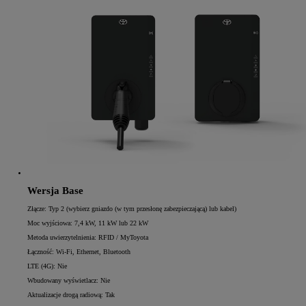
Wersja Base
Złącze: Typ 2 (wybierz gniazdo (w tym przesłonę zabezpieczającą) lub kabel)
Moc wyjściowa: 7,4 kW, 11 kW lub 22 kW
Metoda uwierzytelnienia: RFID / MyToyota
Łączność: Wi-Fi, Ethernet, Bluetooth
LTE (4G): Nie
Wbudowany wyświetlacz: Nie
Aktualizacje drogą radiową: Tak