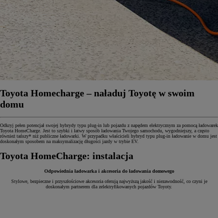
Toyota Homecharge – naładuj Toyotę w swoim
domu
Odkryj pełen potencjał swojej hybrydy typu plug-in lub pojazdu z napędem elektrycznym za pomocą ładowarek
Toyota HomeCharge. Jest to szybki i łatwy sposób ładowania Twojego samochodu, wygodniejszy, a często
również tańszy* niż publiczne ładowarki. W przypadku właścicieli hybryd typu plug-in ładowanie w domu jest
doskonałym sposobem na maksymalizację długości jazdy w trybie EV.
Toyota HomeCharge: instalacja
Odpowiednia ładowarka i akcesoria do ładowania domowego
Stylowe, bezpieczne i przyszłościowe akcesoria oferują najwyższą jakość i niezawodność, co czyni je
doskonałym partnerem dla zelektryfikowanych pojazdów Toyoty.