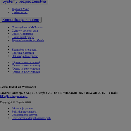
Systemy bezpieczeństwa
Toyota T-Mate
System eCall
Komunikacja z autem
Nowa aplikacja MyToyota
Cyfrowy opiekun auta
Usługi Connected
Płatne subskrypcje
Toyota Connectivity Match
Skontaktuj się z nami
Polityka ciasteczek
Deklaracja dostępności
(Opens in new window)
(Opens in new window)
(Opens in new window)
(Opens in new window)
Twoja Toyota we Włocławku
Jaworski Auto sp. z o.o | ul. Okrężna 2G | 87-810 Włocławek | tel. +48 54 411 26 66 | e-mail:
005@toyota-polska.pl
Copyright © Toyota 2026
Informacje prawne
Polityka prywatności
Udostępnianie danych
Przetwarzanie danych osobowych