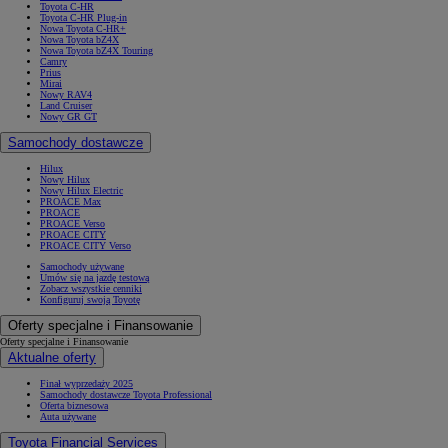
Toyota C-HR
Toyota C-HR Plug-in
Nowa Toyota C-HR+
Nowa Toyota bZ4X
Nowa Toyota bZ4X Touring
Camry
Prius
Mirai
Nowy RAV4
Land Cruiser
Nowy GR GT
Samochody dostawcze
Hilux
Nowy Hilux
Nowy Hilux Electric
PROACE Max
PROACE
PROACE Verso
PROACE CITY
PROACE CITY Verso
Samochody używane
Umów się na jazdę testową
Zobacz wszystkie cenniki
Konfiguruj swoją Toyotę
Oferty specjalne i Finansowanie
Oferty specjalne i Finansowanie
Aktualne oferty
Finał wyprzedaży 2025
Samochody dostawcze Toyota Professional
Oferta biznesowa
Auta używane
Toyota Financial Services