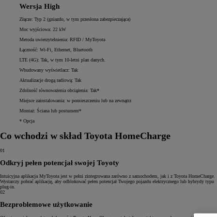
Wersja High
Złącze: Typ 2 (gniazdo, w tym przesłona zabezpieczająca)
Moc wyjściowa: 22 kW
Metoda uwierzytelnienia: RFID / MyToyota
Łączność: Wi-Fi, Ethernet, Bluetooth
LTE (4G): Tak, w tym 10-letni plan danych.
Wbudowany wyświetlacz: Tak
Aktualizacje drogą radiową: Tak
Zdolność równoważenia obciążenia: Tak*
Miejsce zainstalowania: w pomieszczeniu lub na zewnątrz
Montaż: Ściana lub postument*
* Opcja
Co wchodzi w skład Toyota HomeCharge
01
Odkryj pełen potencjał swojej Toyoty
Intuicyjna aplikacja MyToyota jest w pełni zintegrowana zarówno z samochodem, jak i z Toyota HomeCharge.
Wystarczy pobrać aplikację, aby odblokować pełen potencjał Twojego pojazdu elektrycznego lub hybrydy typu
plug-in.
02
Bezproblemowe użytkowanie