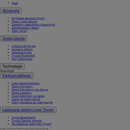
Trade
Akcesoria
Oryginalne akcesoria Toyoty
Opony i koła zimowe
Zabudowy samochodów dostawczych
Zabezpieczenia i alarmy
Sklep Toyoty
Strefa klienta
Aplikacja MyToyota
Instrukcje obsługi
Aktualizacja map
System Bluetooth®
Karty Ratownicze
Technologie
Technologie
Elektromobilność
Lider elektromobilności
Napęd hybrydowy
Napęd hybrydowy typu plug-in
Napęd wodorowy
Napęd elektryczny na baterię
Zasięg aut elektrycznych
Zalety posiadania aut elektrycznych
Ładowanie elektrycznej Toyoty
Toyota HomeCharge
Toyota Charging Network
Jak naładować elektryczną Toyotę?