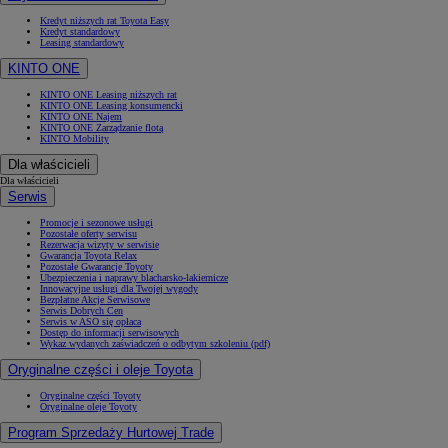
Kredyt niższych rat Toyota Easy
Kredyt standardowy
Leasing standardowy
KINTO ONE
KINTO ONE Leasing niższych rat
KINTO ONE Leasing konsumencki
KINTO ONE Najem
KINTO ONE Zarządzanie flotą
KINTO Mobility
Dla właścicieli
Dla właścicieli
Serwis
Promocje i sezonowe usługi
Pozostałe oferty serwisu
Rezerwacja wizyty w serwisie
Gwarancja Toyota Relax
Pozostałe Gwarancje Toyoty
Ubezpieczenia i naprawy blacharsko-lakiernicze
Innowacyjne usługi dla Twojej wygody
Bezpłatne Akcje Serwisowe
Serwis Dobrych Cen
Serwis w ASO się opłaca
Dostęp do informacji serwisowych
Wykaz wydanych zaświadczeń o odbytym szkoleniu (pdf)
Oryginalne części i oleje Toyota
Oryginalne części Toyoty
Oryginalne oleje Toyoty
Program Sprzedaży Hurtowej Trade