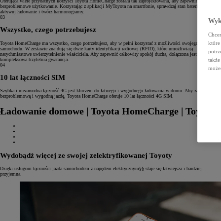
Oferująca wiele przydatnych korzyści Toyota HomeCharge została tak zaprojektowana, aby zapewnić
bezproblemowe użytkowanie. Korzystając z aplikacji MyToyota na smartfonie, sprawdzaj stan baterii, zdalnie
aktywuj ładowanie i twórz harmonogramy.
03
Wyko
Wszystko, czego potrzebujesz
Chcem
które
Toyota HomeCharge ma wszystko, czego potrzebujesz, aby w pełni korzystać z możliwości swojego
samochodu. W zestawie znajdują się dwie karty identyfikacji radiowej (RFID), które umożliwiają
potrz
natychmiastowe uwierzytelnienie właściciela. Aby zapewnić całkowity spokój ducha, dołączona jest również
także
kompleksowa trzyletnia gwarancja.
04
możes
10 lat łączności SIM
Szybka i niezawodna łączność 4G jest kluczem do łatwego i wygodnego ładowania w domu. Aby zapewnić
bezproblemową i wygodną jazdę, Toyota HomeCharge oferuje 10 lat łączności 4G SIM.
Ładowanie domowe | Toyota HomeCharge | Toyota
Wydobądź więcej ze swojej zelektryfikowanej Toyoty
Dzięki usługom łączności jazda samochodem z napędem elektrycznym§§ staje się łatwiejsza i bardziej
przyjemna.