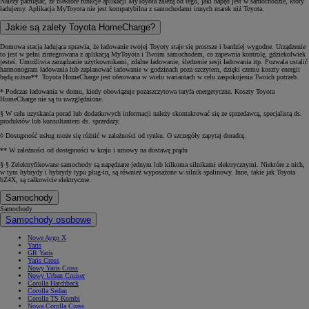
Należy pamiętać, że niektóre funkcje aplikacji MyToyota zależą od tego, jaki napęd jest w samochodzie, który
ładujemy. Aplikacja MyToyota nie jest kompatybilna z samochodami innych marek niż Toyota.
Jakie są zalety Toyota HomeCharge?
Domowa stacja ładująca sprawia, że ładowanie twojej Toyoty staje się prostsze i bardziej wygodne. Urządzenie
to jest w pełni zintegrowana z aplikacją MyToyota i Twoim samochodem, co zapewnia kontrolę, gdziekolwiek
jesteś. Umożliwia zarządzanie użytkownikami, zdalne ładowanie, śledzenie sesji ładowania itp. Pozwala ustalić
harmonogram ładowania lub zaplanować ładowanie w godzinach poza szczytem, dzięki czemu koszty energii
będą niższe**. Toyota HomeCharge jest oferowana w wielu wariantach w celu zaspokojenia Twoich potrzeb.
* Podczas ładowania w domu, kiedy obowiązuje pozaszczytowa taryfa energetyczna. Koszty Toyota
HomeCharge nie są tu uwzględnione.
§ W celu uzyskania porad lub dodatkowych informacji należy skontaktować się ze sprzedawcą, specjalistą ds.
produktów lub konsultantem ds. sprzedaży.
◊ Dostępność usług może się różnić w zależności od rynku. O szczegóły zapytaj doradcę.
** W zależności od dostępności w kraju i umowy na dostawę prądu
§ § Zelektryfikowane samochody są napędzane jednym lub kilkoma silnikami elektrycznymi. Niektóre z nich,
w tym hybrydy i hybrydy typu plug-in, są również wyposażone w silnik spalinowy. Inne, takie jak Toyota
bZ4X, są całkowicie elektryczne.
Samochody
Samochody
Samochody osobowe
Nowe Aygo X
Yaris
GR Yaris
Yaris Cross
Nowy Yaris Cross
Nowy Urban Cruiser
Corolla Hatchback
Corolla Sedan
Corolla TS Kombi
Nowa Corolla Cross