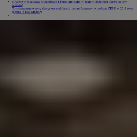
e-Palette w Miasteczku Olimpijskim i Paraolimpijskim w Tokio w 2020 roku
(Opens in new
window)
Toyota prezentuje nowy ekosystem mobilności i pojazd koncepcyjny podczas CES® w 2018 roku
(Opens in new window)