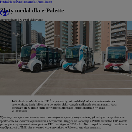
Przejdź do głównej zawartości
(Press Enter)
Złoty medal dla e-Palette
Autonomiczny i w pełni elektryczny
2
Jeśli chodzi o e-Mobilność, ED
z pewnością jest medalistą! e-Palette zademonstrował
autonomiczną jazdę, kilkunastu pojazdów elektrycznych zasilanych akumulatorami. Auta
poruszały się w ciągłej pętli po wiosce olimpijskiej i paraolimpijskiej w Tokio
w 2020 roku.
Wywołały one spore zamieszanie, ale co ważniejsze – spełniły swoje zadanie, jakim było transportowanie
2
sportowców na wydarzenia punktualnie i bezpiecznie. Oryginalna koncepcja e-Palette autorstwa ED
została
po raz pierwszy zaprezentowana podczas CES Las Vegas w 2018 roku. Nasz zespół ds. strategii i mobilności
współpracował z TME, aby stworzyć wizję przyszłości e-Palette z jego ekosystemem.