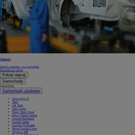
Jakość
Jakość wszędzie i we wszystkim
Dowiedz się więcej
Pokaż więcej
Samochody
Samochody
Samochody osobowe
Nowe Aygo X
Yaris
GR Yaris
Yaris Cross
Nowy Yaris Cross
Nowy Urban Cruiser
Corolla Hatchback
Corolla Sedan
Corolla TS Kombi
Nowa Corolla Cross
Toyota C-HR