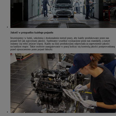
Jakość w przypadku każdego pojazdu
Inwestujemy w ludzi, szkolenia i doskonalenie metod pracy, aby każdy produkowany przez nas
pojazd był jak najwyższej jakości. Spełniamy wszelkie wyznaczone przez nas standardy, a nawet
staramy się robić jeszcze więcej. Każdy na linii produkcyjnej odpowiada za zapewnienie jakości
na każdym etapie. Takie osobiste zaangażowanie w pracę kończy się kontrolą jakości przeprowadzaną
przed opuszczeniem przez pojazd fabryki.