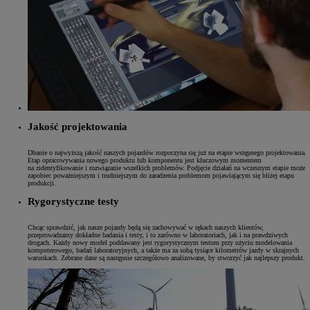
Jakość projektowania
Dbanie o najwyższą jakość naszych pojazdów rozpoczyna się już na etapie wstępnego projektowania.
Etap opracowywania nowego produktu lub komponentu jest kluczowym momentem
na zidentyfikowanie i rozwiązanie wszelkich problemów. Podjęcie działań na wczesnym etapie może
zapobiec poważniejszym i trudniejszym do zaradzenia problemom pojawiającym się bliżej etapu
produkcji.
Rygorystyczne testy
Chcąc sprawdzić, jak nasze pojazdy będą się zachowywać w rękach naszych klientów,
przeprowadzamy dokładne badania i testy, i to zarówno w laboratoriach, jak i na prawdziwych
drogach. Każdy nowy model poddawany jest rygorystycznym testom przy użyciu modelowania
komputerowego, badań laboratoryjnych, a także ma za sobą tysiące kilometrów jazdy w skrajnych
warunkach. Zebrane dane są następnie szczegółowo analizowane, by stworzyć jak najlepszy produkt.