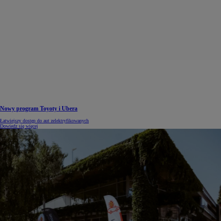
Nowy program Toyoty i Ubera
Łatwiejszy dostęp do aut zelektryfikowanych
Dowiedz się więcej