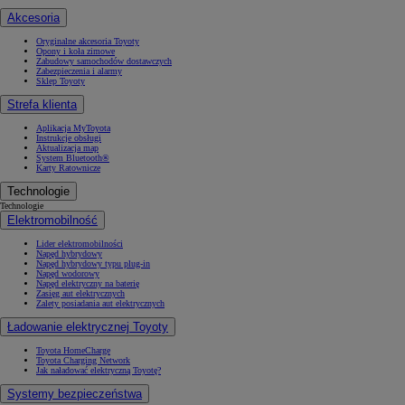
Akcesoria
Oryginalne akcesoria Toyoty
Opony i koła zimowe
Zabudowy samochodów dostawczych
Zabezpieczenia i alarmy
Sklep Toyoty
Strefa klienta
Aplikacja MyToyota
Instrukcje obsługi
Aktualizacja map
System Bluetooth®
Karty Ratownicze
Technologie
Technologie
Elektromobilność
Lider elektromobilności
Napęd hybrydowy
Napęd hybrydowy typu plug-in
Napęd wodorowy
Napęd elektryczny na baterię
Zasięg aut elektrycznych
Zalety posiadania aut elektrycznych
Ładowanie elektrycznej Toyoty
Toyota HomeCharge
Toyota Charging Network
Jak naładować elektryczną Toyotę?
Systemy bezpieczeństwa