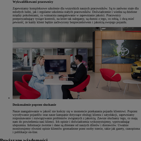
Wykwalifikowani pracownicy
Zapewniamy kompleksowe szkolenie dla wszystkich naszych pracowników. Są to zarówno staże dla
młodych ludzi, jak i regularne szkolenia stałych pracowników. Doświadczenie i wiedza są dzielone
między pokoleniami, co wzmacnia zaangażowanie w zapewnianie jakości. Pracownicy
przeprowadzający tysiące kontroli, na które tak nalegamy, są dumni z tego, co robią, i chcą mieć
pewność, że każdy klient będzie zachwycony bezpieczeństwem i jakością swojego pojazdu.
Doskonalenie poprzez słuchanie
Nasze zaangażowanie w jakość nie kończy się w momencie przekazania pojazdu klientowi. Poprzez
wycofywanie pojazdów oraz nasze kampanie dotyczące obsługi klienta i satysfakcji, zapewniamy
rozpoznawanie i rozwiązywanie problemów związanych z jakością. Zawsze słuchamy tego, co mają
nam do powiedzenia nasi klienci. Ich opinie i doświadczenia wykorzystujemy, wprowadzając
ulepszenia. Informacje zwrotne i dane są zbierane od naszych dilerów i dostawców. Uważnie
monitorujemy również opinie klientów gromadzone przez osoby trzecie, takie jak gazety, czasopisma
i publikacje on-line.
Powiązane wiadomości