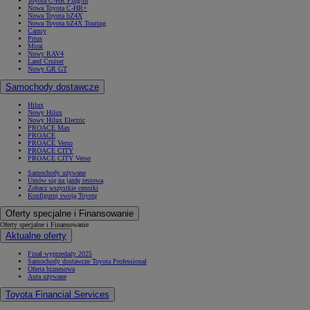
Toyota C-HR Plug-in
Nowa Toyota C-HR+
Nowa Toyota bZ4X
Nowa Toyota bZ4X Touring
Camry
Prius
Mirai
Nowy RAV4
Land Cruiser
Nowy GR GT
Samochody dostawcze
Hilux
Nowy Hilux
Nowy Hilux Electric
PROACE Max
PROACE
PROACE Verso
PROACE CITY
PROACE CITY Verso
Samochody używane
Umów się na jazdę testową
Zobacz wszystkie cenniki
Konfiguruj swoją Toyotę
Oferty specjalne i Finansowanie
Oferty specjalne i Finansowanie
Aktualne oferty
Finał wyprzedaży 2025
Samochody dostawcze Toyota Professional
Oferta biznesowa
Auta używane
Toyota Financial Services