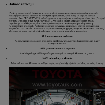
Jakość rozwoju
Podjęcie odpowiednich działań na wczesnym etapie opracowywania nowego produktu pozwala
uniknąć poważnych i trudnych do rozwiązania problemom, które mogą się pojawić podczas
montażu. Jako PROAKTYWNĄ technikę prewencyjną stosujemy metodykę określaną jako „Przegląd
projektu w oparciu o tryb awarii” (DRBFM). Projektanci skupiają się na obszarach zmian,
wymieniają wszelkie potencjalne obszary problematyczne i wykorzystują wiedzę zdobytą
w poprzednich projektach. Następnie proponują rozwiązania projektowe, które są oceniane przez
ekspertów i specjalistów. Nasi młodzi inżynierowie otrzymują specjalistyczne szkolenie w DRBFM,
aby rozwijać swoje umiejętności techniczne i móc sprostać przyszłym wyzwaniom.
48 h na rozwiązanie problemu
Na rozwiązanie zgłoszonych przez dilera problemów związanych z bezpieczeństwem mamy
maksymalnie 48 h.
100% przeanalizowanych raportów
Analizie podlega 100% raportów pozyskanych od naszych klientów na rynkach.
100% zadowolonych klientów
Pełne zadowolenie klientów na każdym etapie, uwzględniające jakość produktu, sprzedaży i usług.