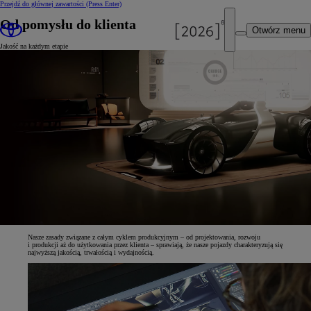
Przejdź do głównej zawartości
(Press Enter)
Od pomysłu do klienta
Otwórz menu
Jakość na każdym etapie
Nasze zasady związane z całym cyklem produkcyjnym – od projektowania, rozwoju
i produkcji aż do użytkowania przez klienta – sprawiają, że nasze pojazdy charakteryzują się
najwyższą jakością, trwałością i wydajnością.