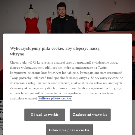
Wykorzystujemy pliki cookie, aby ulepszyć naszą
witrynę
Chcemy ułatwić Ci korzystanie z naszej strony i usprawnić świadczenie usług,
dlatego wykorzystujemy pliki cookie, które są umieszczane na Twoim
komputerze, telefonie komórkowym lub tablecie. Pomagają one nam zrozumieć
Twoje potrzeby i ulepszać funkcjonalność naszej witryny. Są wykorzystywane do
dostarczania usług i narzędzi osób trzecich, a także służą do celów reklamowych.
Zalecamy akceptację wszystkich plików cookie. Jeżeli nie wyrażasz na to zgody,
możesz łatwo zmienić ich ustawienia. Szczegółowe informacje na ten temat
znajdziesz w naszej
Polityce plików cookie.
Podczas ubiegłorocznego Madrid Fashion Week młody projektant Jorge Redondo sprawił prawdziwą
sensację, zdobywając – jako pierwszy debiutant w historii tego wydarzenia – nagrodę L'Òreal
za najlepszą kolekcję. Teraz idzie o krok dalej, tworząc wraz z Toyota Spain unikalną wersję Yarisa
Cross. Ekstrawagancką i wyjątkową, tak jak jego projekty modowe.
Odrzuć wszystkie
Zaakceptuj wszystkie
Redondo Brand i Toyota Spain połączyły siły, aby stworzyć wyjątkową wersję Yarisa Cross Hybrid. Pracując
nad tym projektem, hiszpański projektant Jorge Redondo inspirował się czerwonymi sukienkami będącymi
znakiem rozpoznawczym jego firmy modowej. Czerwień to także kolor, z którym identyfikuje się marka
Toyota.
Ustawienia plików cookie
Tak powstała
Toyota Yaris Cross by Redondo Brand
, samochód w żywym czerwonym kolorze