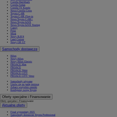
Corolla Hatchback
Corolla Sedan
Corolla TS Kombi
Nowa Corolla Cross
Toyota C-HR
Toyota C-HR Plug-in
Nowa Toyota C-HR+
Nowa Toyota bZ4X
Nowa Toyota bZ4X Touring
Camry
Prius
Mirai
Nowy RAV4
Land Cruiser
Nowy GR GT
Samochody dostawcze
Hilux
Nowy Hilux
Nowy Hilux Electric
PROACE Max
PROACE
PROACE Verso
PROACE CITY
PROACE CITY Verso
Samochody używane
Umów się na jazdę testową
Zobacz wszystkie cenniki
Konfiguruj swoją Toyotę
Oferty specjalne i Finansowanie
Oferty specjalne i Finansowanie
Aktualne oferty
Finał wyprzedaży 2025
Samochody dostawcze Toyota Professional