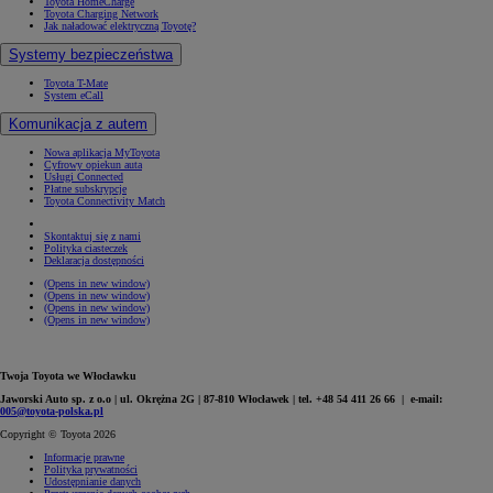
Toyota HomeCharge
Toyota Charging Network
Jak naładować elektryczną Toyotę?
Systemy bezpieczeństwa
Toyota T-Mate
System eCall
Komunikacja z autem
Nowa aplikacja MyToyota
Cyfrowy opiekun auta
Usługi Connected
Płatne subskrypcje
Toyota Connectivity Match
Skontaktuj się z nami
Polityka ciasteczek
Deklaracja dostępności
(Opens in new window)
(Opens in new window)
(Opens in new window)
(Opens in new window)
Twoja Toyota we Włocławku
Jaworski Auto sp. z o.o | ul. Okrężna 2G | 87-810 Włocławek | tel. +48 54 411 26 66 | e-mail:
005@toyota-polska.pl
Copyright © Toyota 2026
Informacje prawne
Polityka prywatności
Udostępnianie danych