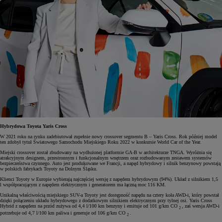
Hybrydowa Toyota Yaris Cross
W 2021 roku na rynku zadebiutował zupełnie nowy crossover segmentu B – Yaris Cross. Rok później model
ten zdobył tytuł Światowego Samochodu Miejskiego Roku 2022 w konkursie World Car of the Year.
Miejski crossover został zbudowany na wydłużonej platformie GA-B w architekturze TNGA. Wyróżnia się
atrakcyjnym designem, przestronnym i funkcjonalnym wnętrzem oraz rozbudowanym zestawem systemów
bezpieczeństwa czynnego. Auto jest produkowane we Francji, a napęd hybrydowy i silnik benzynowy powstają
w polskich fabrykach Toyoty na Dolnym Śląsku.
Klienci Toyoty w Europie wybierają najczęściej wersję z napędem hybrydowym (94%). Układ z silnikiem 1,5
l współpracującym z napędem elektrycznym i generatorem ma łączną moc 116 KM.
Unikalną właściwością miejskiego SUV-a Toyoty jest dostępność napędu na cztery koła AWD-i, który powstał
dzięki połączeniu układu hybrydowego z dodatkowym silnikiem elektrycznym przy tylnej osi. Yaris Cross
Hybrid z napędem na przód zużywa od 4,4 l/100 km benzyny i emituje od 101 g/km CO
, zaś wersja AWD-i
2
potrzebuje od 4,7 l/100 km paliwa i generuje od 106 g/km CO
.
2