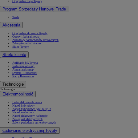
Oryginalne oleje Toyoty
Program Sprzedaży Hurtowej Trade
Trade
Akcesoria
Oryginalne akcesoria Toyoty
Opony i koła zimowe
Zabudowy samochodów dostawczych
Zabezpieczenia i alarmy
Sklep Toyoty
Strefa klienta
Aplikacja MyToyota
Instrukcje obsługi
Aktualizacja map
System Bluetooth®
Karty Ratownicze
Technologie
Technologie
Elektromobilność
Lider elektromobilności
Napęd hybrydowy
Napęd hybrydowy typu plug-in
Napęd wodorowy
Napęd elektryczny na baterię
Zasięg aut elektrycznych
Zalety posiadania aut elektrycznych
Ładowanie elektrycznej Toyoty