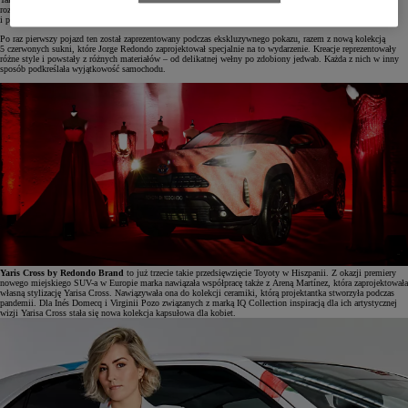
rozświetlonym brokatem, który nawet w ciemności nadaje szczególny wyraz kształtom, liniom
i przetłoczeniom crossovera.
Po raz pierwszy pojazd ten został zaprezentowany podczas ekskluzywnego pokazu, razem z nową kolekcją
5 czerwonych sukni, które Jorge Redondo zaprojektował specjalnie na to wydarzenie. Kreacje reprezentowały
różne style i powstały z różnych materiałów – od delikatnej wełny po zdobiony jedwab. Każda z nich w inny
sposób podkreślała wyjątkowość samochodu.
Yaris Cross by Redondo Brand
to już trzecie takie przedsięwzięcie Toyoty w Hiszpanii. Z okazji premiery
nowego miejskiego SUV-a w Europie marka nawiązała współpracę także z Areną Martínez, która zaprojektowała
własną stylizację Yarisa Cross. Nawiązywała ona do kolekcji ceramiki, którą projektantka stworzyła podczas
pandemii. Dla Inés Domecq i Virginii Pozo związanych z marką IQ Collection inspiracją dla ich artystycznej
wizji Yarisa Cross stała się nowa kolekcja kapsułowa dla kobiet.