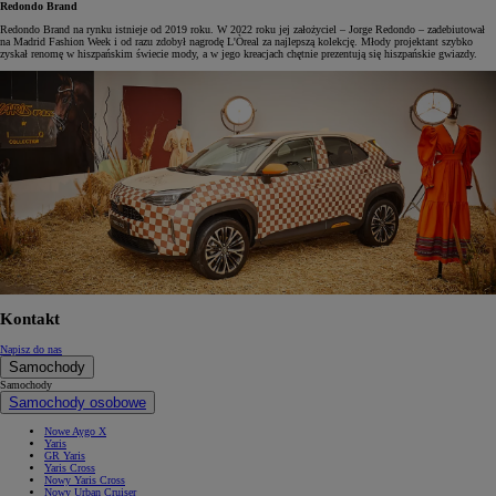
Redondo Brand
Redondo Brand na rynku istnieje od 2019 roku. W 2022 roku jej założyciel – Jorge Redondo – zadebiutował
na Madrid Fashion Week i od razu zdobył nagrodę L'Òreal za najlepszą kolekcję. Młody projektant szybko
zyskał renomę w hiszpańskim świecie mody, a w jego kreacjach chętnie prezentują się hiszpańskie gwiazdy.
Kontakt
Napisz do nas
Samochody
Samochody
Samochody osobowe
Nowe Aygo X
Yaris
GR Yaris
Yaris Cross
Nowy Yaris Cross
Nowy Urban Cruiser