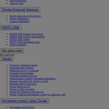
Oferta biznesowa
Auta używane
Toyota Financial Services
Kredyt niższych rat Toyota Easy
Kredyt standardowy
Leasing standardowy
KINTO ONE
KINTO ONE Leasing niższych rat
KINTO ONE Leasing konsumencki
KINTO ONE Najem
KINTO ONE Zarządzanie flotą
KINTO Mobility
Dla właścicieli
Dla właścicieli
Serwis
Promocje i sezonowe usługi
Pozostałe oferty serwisu
Rezerwacja wizyty w serwisie
Gwarancja Toyota Relax
Pozostałe Gwarancje Toyoty
Ubezpieczenia i naprawy blacharsko-lakiernicze
Innowacyjne usługi dla Twojej wygody
Bezpłatne Akcje Serwisowe
Serwis Dobrych Cen
Serwis w ASO się opłaca
Dostęp do informacji serwisowych
Wykaz wydanych zaświadczeń o odbytym szkoleniu (pdf)
Oryginalne części i oleje Toyota
Oryginalne części Toyoty