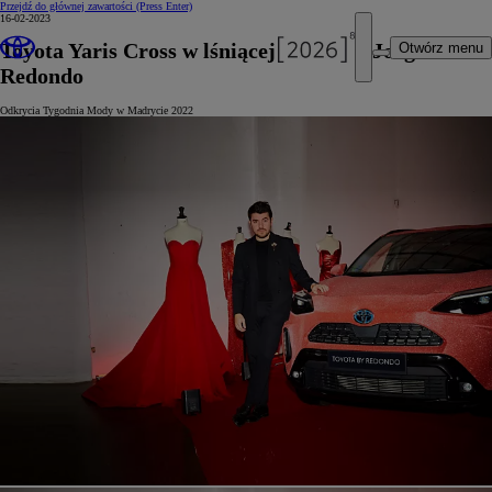
Przejdź do głównej zawartości
(Press Enter)
16-02-2023
Toyota Yaris Cross w lśniącej stylizacji Jorge
Otwórz menu
Redondo
Odkrycia Tygodnia Mody w Madrycie 2022