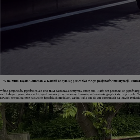
W muzeum Toyota Collection w Kolonii odbyło się prawdziwe święto pasjonatów motoryzacji. Podcz
Wśród pasjonatów japońskich aut kod JDM wzbudza autentyczny entuzjazm. Skrót ten pochodzi od japońskiego 
na lokalnym rynku, które aż kipią od innowacji czy unikalnych rozwiązań konstrukcyjnych i stylistycznych. Na 
Od
81 900 zł
nowinki technologiczne na swoich japońskich modelach, zanim trafią one do aut dostępnych na innych rynkach
Yaris Cross
HYBRID