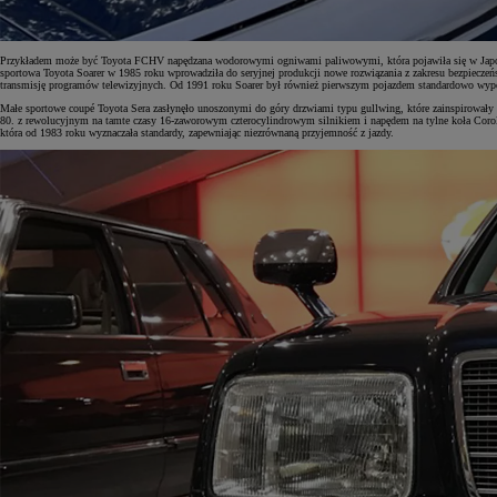
Przykładem może być Toyota FCHV napędzana wodorowymi ogniwami paliwowymi, która pojawiła się w Japoni
sportowa Toyota Soarer w 1985 roku wprowadziła do seryjnej produkcji nowe rozwiązania z zakresu bezpiecze
transmisję programów telewizyjnych. Od 1991 roku Soarer był również pierwszym pojazdem standardowo wyp
Małe sportowe coupé Toyota Sera zasłynęło unoszonymi do góry drzwiami typu gullwing, które zainspirowały 
80. z rewolucyjnym na tamte czasy 16-zaworowym czterocylindrowym silnikiem i napędem na tylne koła Corol
która od 1983 roku wyznaczała standardy, zapewniając niezrównaną przyjemność z jazdy.