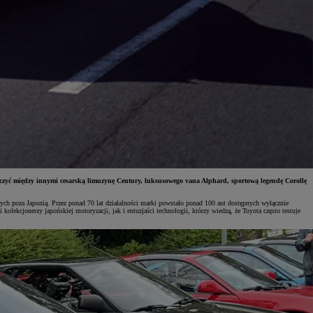
zyć między innymi cesarską limuzynę Century, luksusowego vana Alphard, sportową legendę Corollę
ch poza Japonią. Przez ponad 70 lat działalności marki powstało ponad 100 aut dostępnych wyłącznie
olekcjonerzy japońskiej motoryzacji, jak i entuzjaści technologii, którzy wiedzą, że Toyota często testuje