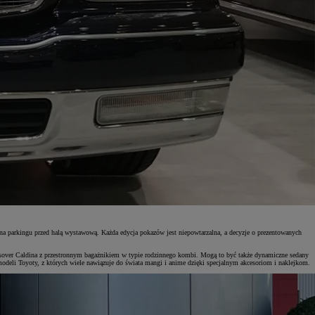
a parkingu przed halą wystawową. Każda edycja pokazów jest niepowtarzalna, a decyzje o prezentowanych
ssover Caldina z przestronnym bagażnikiem w typie rodzinnego kombi. Mogą to być także dynamiczne sedany
odeli Toyoty, z których wiele nawiązuje do świata mangi i anime dzięki specjalnym akcesoriom i naklejkom.