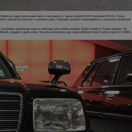
m. Wodorowy napęd zastosowano także w testowanym w Japonii modelu RAV4 Funcruiser (XA10). Z kolei
 który informował kierowcę o warunkach jazdy i funkcjach systemów bezpieczeństwa, a na postoju umożliwiał
rzykładem japońskiego luksusu cenionego przez rodzinę cesarską. Dzięki modelowi Trueno Sprinter z lat
w filmach, mangach i grach wideo. Na rynku europejskim jego odpowiednikiem była Corolla Coupé GT (AE86),