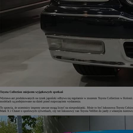
Toyota Collection miejscem wyjątkowych spotkań
Wystawa aut produkowanych na rynek japoński odbywa się regularnie w muzeum Toyota Collection w Kolonii. 
modelach są podejmowane na dzień przed rozpoczęciem wydarzenia.
To sprawia, że uczestnicy imprezy zawsze mogą liczyć na niespodzianki. Może to być luksusowa Toyota Cels
Mark X i Chaser o sportowych sylwetkach, czy też luksusowy van Toyota Vellfire do jazdy z własnym kierowc