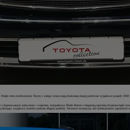
Dzięki temu kolekcjonerzy Toyoty z całego świata mają doskonałą okazję podziwiać wyjątkowe pojazdy JDM n
ior z dopracowanym nadwoziem i wnętrzem, kompaktowy Blade Master z elegancką tapicerką Alcantara bądź cro
ą oferujący wyjątkowy komfort podczas długich podróży. Wystawie towarzyszy zlot kolekcjonerów japońskich m