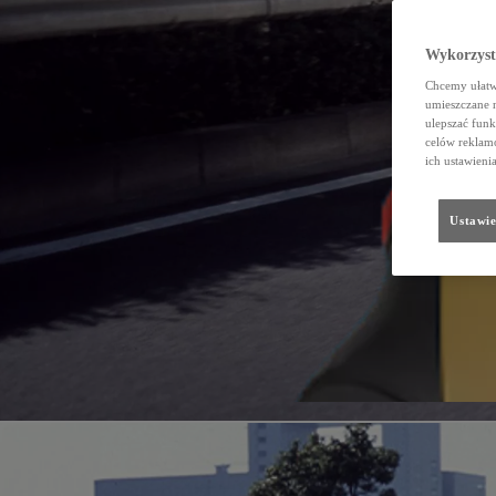
Wykorzystu
Chcemy ułatwi
umieszczane 
ulepszać funk
celów reklamo
ich ustawieni
Ustawie