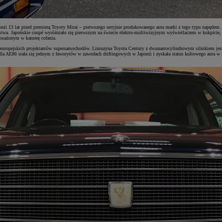
i 13 lat przed premierą Toyoty Mirai – pierwszego seryjnie produkowanego auta marki z tego typu napęde
ństwa. Japońskie coupé wyróżniało się pierwszym na świecie elektro-multiwizyjnym wyświetlaczem w kokpicie,
osażonym w kamerę cofania.
europejskich projektantów supersamochodów. Limuzyna Toyota Century z dwunastocylindrowym silnikiem jest p
la AE86 stała się jednym z faworytów w zawodach driftingowych w Japonii i zyskała status kultowego auta 