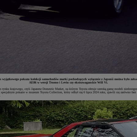
as wyjątkowego pokazu kolekcji samochodów marki pochodzących wyłącznie z Japonii można było zobac
AE86 w wersji Trueno i Levin czy ekstrawaganckie Will Vi.
rynku krajowego, czyli Japanese Domestic Market, na którym Toyota oferuje szeroką gamę modeli niedostępny
specjalnym pokazie w muzeum Toyota Collection, który odbył się 6 lipca 2024 roku, zjawili się zarówno fani i k
.