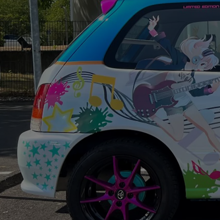
Od
105 300 zł
Corolla Hatchback
HYBRID