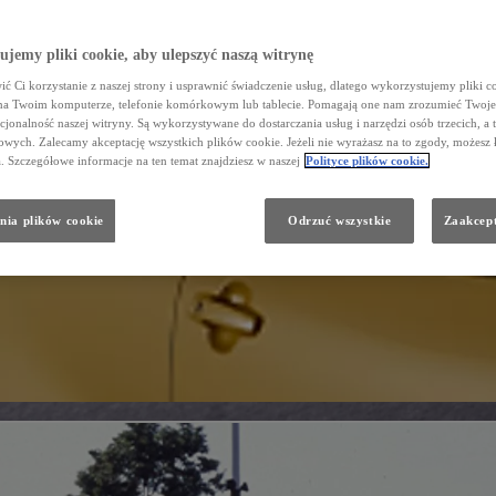
jemy pliki cookie, aby ulepszyć naszą witrynę
ć Ci korzystanie z naszej strony i usprawnić świadczenie usług, dlatego wykorzystujemy pliki co
na Twoim komputerze, telefonie komórkowym lub tablecie. Pomagają one nam zrozumieć Twoje 
cjonalność naszej witryny. Są wykorzystywane do dostarczania usług i narzędzi osób trzecich, a 
wych. Zalecamy akceptację wszystkich plików cookie. Jeżeli nie wyrażasz na to zgody, możesz 
a. Szczegółowe informacje na ten temat znajdziesz w naszej
Polityce plików cookie.
nia plików cookie
Odrzuć wszystkie
Zaakcept