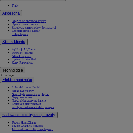
Trade
Akcesoria
Oryginalne akcesoria Toyoty
Opony i koła zimowe
Zabudowy samochodów dostawczych
Zabezpieczenia i alarmy
Sklep Toyoty
Strefa klienta
Aplikacja MyToyota
Instrukcje obsługi
Aktualizacja map
System Bluetooth®
Karty Ratownicze
Technologie
Technologie
Elektromobilność
Lider elektromobilności
Napęd hybrydowy
Napęd hybrydowy typu plug-in
Napęd wodorowy
Napęd elektryczny na baterię
Zasięg aut elektrycznych
Zalety posiadania aut elektrycznych
Ładowanie elektrycznej Toyoty
Toyota HomeCharge
Toyota Charging Network
Jak naładować elektryczną Toyotę?