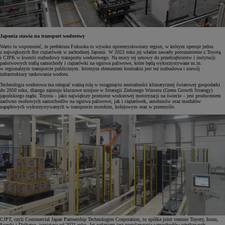
Japonia stawia na transport wodorowy
Warto tu wspomnieć, że prefektura Fukuoka to wysoko uprzemysłowiony region, w którym operuje jedna
z największych flot ciężarówek w zachodniej Japonii. W 2022 roku jej władze zawarły porozumienie z Toyotą
i CJPK w kwestii rozbudowy transportu wodorowego. Na mocy tej umowy do przedsiębiorstw i instytucji
państwowych trafią samochody i ciężarówki na ogniwa paliwowe, które będą wykorzystywane m.in.
w regionalnym transporcie publicznym. Istotnym elementem kontraktu jest też rozbudowa i rozwój
infrastruktury tankowania wodoru.
Technologia wodorowa ma odegrać ważną rolę w osiągnięciu neutralności klimatycznej światowej gospodarki
do 2050 roku, dlatego zajmuje kluczowe miejsce w Strategii Zielonego Wzrostu (Green Growth Strategy)
japońskiego rządu. Toyota – jako największy promotor wodorowej motoryzacji na świecie – jest producentem
zarówno osobowych samochodów na ogniwa paliwowe, jak i ciężarówek, autobusów oraz modułów
napędowych wykorzystywanych w transporcie morskim, kolejowym oraz w przemyśle.
CJPT, czyli Commercial Japan Partnership Technologies Corporation, to spółka joint venture Toyoty, Isuzu,
Suzuki i Daihatsu, istniejąca od 2021 roku. Jej zadaniem jest popularyzacja samochodów użytkowych