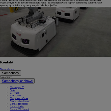
wyposażonych w najnowsze technologie, takie jak zelektryfikowane napędy, samochody autonomiczne,
systemy łączności oraz systemy współdzielenia pojazdów.
Kontakt
Napisz do nas
Samochody
Samochody
Samochody osobowe
Nowe Aygo X
Yaris
GR Yaris
Yaris Cross
Nowy Yaris Cross
Nowy Urban Cruiser
Corolla Hatchback
Corolla Sedan
Corolla TS Kombi