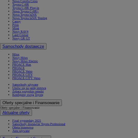
Nowa Corolla Cross
Toyota C-HR
Toyota C-HR Plug-in
Nowa Toyota C-HR+
Nowa Toyota bZ4X
Nowa Toyota bZ4X Touring
Camry
Prius
Mirai
Nowy RAV4
Land Cruiser
Nowy GR GT
Samochody dostawcze
Hilux
Nowy Hilux
Nowy Hilux Electric
PROACE Max
PROACE
PROACE Verso
PROACE CITY
PROACE CITY Verso
Samochody używane
Umów się na jazdę testową
Zobacz wszystkie cenniki
Konfiguruj swoją Toyotę
Oferty specjalne i Finansowanie
Oferty specjalne i Finansowanie
Aktualne oferty
Finał wyprzedaży 2025
Samochody dostawcze Toyota Professional
Oferta biznesowa
Auta używane