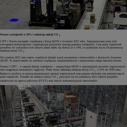
Wzrost wydajności o 10% i redukcja emisji CO
2
CJPT i Toyota nawiązały współpracę z firmą AEON w kwietniu 2021 roku. Zaproponowane przez nich
rozwiązania technologiczne i organizacyjne przyniosły znaczną poprawę wydajności. Czas pracy ciężarówek
potrzebny do wykonania tych samych zadań udało się skrócić aż o 10%, co przełożyło się na 10-procentową
redukcję emisji CO
.
2
Od września 2022 roku zakres wspólnych działań został rozszerzony o hurtowników i dostawców koncernu
AEON. To doprowadziło do szerokiej współpracy międzybranżowej i usprawnienia całego łańcucha dostaw.
Toyota i CJPT – w ramach dalszej współpracy – wesprą firmę AEON w optymalizacji procesów logistycznych
oraz osiągnięciu neutralności węglowej. Plany firmy zakładają redukcję emisji CO
o 35% do 2030 roku.
2
Będzie to możliwe za sprawą automatyzacji operacji logistycznych oraz poprzez skrócenie tras pokonywanych
przez ciężarówki. Ponadto do redukcji emisji CO
przyczyni się też rozbudowa floty lekkich pojazdów
2
ciężarowych na ogniwa paliwowe (FCEV) oraz innych niskoemisyjnych samochodów.