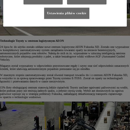
Ustawienia plików cookie
Technologie Toyoty w centrum logistycznym AEON
24 lipca br. do użytku zostało oddane nowe centrum logistyczne AEON Fukuoka XD. Zostało one wyposażone
w kompleksowy zautomatyzowany system zarządzania towarami oparty na zestawie bezemisyjnych,
autonomicznych pojazdów oraz robotów. Należą do nich m.in. wyposażone w sztuczną inteligencję ramiona
robotyczne, które zdejmują produkty z palet, a także bezzałogowe wózki widłowe AGF (Automated Guided
Vehicle).
Magazyn został wyposażony w odpowiednio przystosowane regały i szyny oraz sieć odpowiednio oznaczonych
ścieżek, które ułatwiają autonomicznym pojazdom poruszanie się po ośrodku.
W znacznym stopniu zautomatyzowany został również transport towarów do i z centrum AEON Fukuoka XD,
a wszystko to za sprawą opracowanego przez Toyotę systemu E-TOSS. Został on oparty na technologiach
łączności i przetwarzaniu danych w czasie rzeczywistym.
15% floty obsługującej centrum stanowią lekkie ciężarówki Toyoty zasilane ogniwami paliwowymi na wodór,
które podczas pracy nie emitują żadnych spalin, a jedynie czystą wodę. Wybór aut dostawczych na ogniwa
paliwowe wpisuje się w strategię prefektury Fukuoka, zakładającej dekarbonizację transportu ciężarowego
w oparciu o technologie wodorowe.