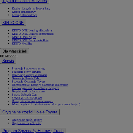
Toyota Financial Services
Kredyt niższych rat Toyota Easy
Kredyt standardowy
Leasing standardowy
KINTO ONE
KINTO ONE Leasing niższych rat
KINTO ONE Leasing konsumencki
KINTO ONE Najem
KINTO ONE Zarządzanie flotą
KINTO Mobility
Dla właścicieli
Dla właścicieli
Serwis
Promocje i sezonowe usługi
Pozostałe oferty serwisu
Rezerwacja wizyty w serwisie
Gwarancja Toyota Relax
Pozostałe Gwarancje Toyoty
Ubezpieczenia i naprawy blacharsko-lakiernicze
Innowacyjne usługi dla Twojej wygody
Bezpłatne Akcje Serwisowe
Serwis Dobrych Cen
Serwis w ASO się opłaca
Dostęp do informacji serwisowych
Wykaz wydanych zaświadczeń o odbytym szkoleniu (pdf)
Oryginalne części i oleje Toyota
Oryginalne części Toyoty
Oryginalne oleje Toyoty
Program Sprzedaży Hurtowej Trade