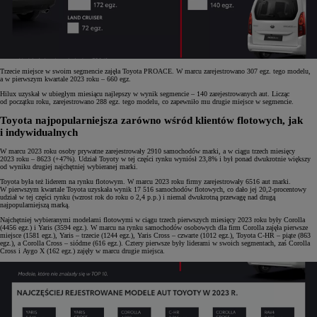
Trzecie miejsce w swoim segmencie zajęła Toyota PROACE. W marcu zarejestrowano 307 egz. tego modelu,
a w pierwszym kwartale 2023 roku – 660 egz.
Hilux uzyskał w ubiegłym miesiącu najlepszy w wynik segmencie – 140 zarejestrowanych aut. Licząc
od początku roku, zarejestrowano 288 egz. tego modelu, co zapewniło mu drugie miejsce w segmencie.
Toyota najpopularniejsza zarówno wśród klientów flotowych, jak
i indywidualnych
W marcu 2023 roku osoby prywatne zarejestrowały 2910 samochodów marki, a w ciągu trzech miesięcy
2023 roku – 8623 (+47%). Udział Toyoty w tej części rynku wyniósł 23,8% i był ponad dwukrotnie większy
od wyniku drugiej najchętniej wybieranej marki.
Toyota była też liderem na rynku flotowym. W marcu 2023 roku firmy zarejestrowały 6516 aut marki.
W pierwszym kwartale Toyota uzyskała wynik 17 516 samochodów flotowych, co dało jej 20,2-procentowy
udział w tej części rynku (wzrost rok do roku o 2,4 p.p.) i niemal dwukrotną przewagę nad drugą
najpopularniejszą marką.
Najchętniej wybieranymi modelami flotowymi w ciągu trzech pierwszych miesięcy 2023 roku były Corolla
(4456 egz.) i Yaris (3594 egz.). W marcu na rynku samochodów osobowych dla firm Corolla zajęła pierwsze
miejsce (1581 egz.), Yaris – trzecie (1244 egz.), Yaris Cross – czwarte (1012 egz.), Toyota C-HR – piąte (863
egz.), a Corolla Cross – siódme (616 egz.). Cztery pierwsze były liderami w swoich segmentach, zaś Corolla
Cross i Aygo X (162 egz.) zajęły w marcu drugie miejsca.