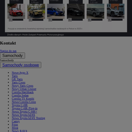
Kontakt
Napisz do nas
Samochody
Samochody
Samochody osobowe
Nowe Aygo X
Yaris
GR Yaris
Yaris Cross
Nowy Yaris Cross
Nowy Urban Cruiser
Corolla Hatchback
Corolla Sedan
Corolla TS Kombi
Nowa Corolla Cross
Toyota C-HR
Toyota C-HR Plug-in
Nowa Toyota C-HR+
Nowa Toyota bZ4X
Nowa Toyota bZ4X Touring
Camry
Prius
Mirai
Nowy RAV4