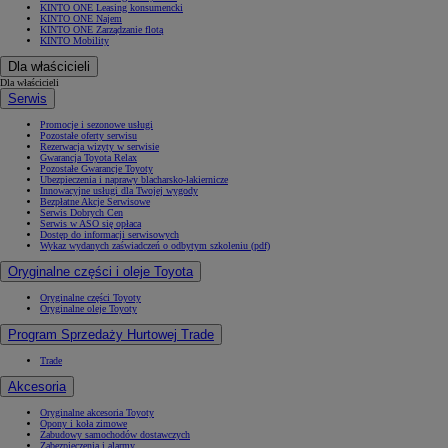
KINTO ONE Leasing konsumencki
KINTO ONE Najem
KINTO ONE Zarządzanie flotą
KINTO Mobility
Dla właścicieli
Dla właścicieli
Serwis
Promocje i sezonowe usługi
Pozostałe oferty serwisu
Rezerwacja wizyty w serwisie
Gwarancja Toyota Relax
Pozostałe Gwarancje Toyoty
Ubezpieczenia i naprawy blacharsko-lakiernicze
Innowacyjne usługi dla Twojej wygody
Bezpłatne Akcje Serwisowe
Serwis Dobrych Cen
Serwis w ASO się opłaca
Dostęp do informacji serwisowych
Wykaz wydanych zaświadczeń o odbytym szkoleniu (pdf)
Oryginalne części i oleje Toyota
Oryginalne części Toyoty
Oryginalne oleje Toyoty
Program Sprzedaży Hurtowej Trade
Trade
Akcesoria
Oryginalne akcesoria Toyoty
Opony i koła zimowe
Zabudowy samochodów dostawczych
Zabezpieczenia i alarmy