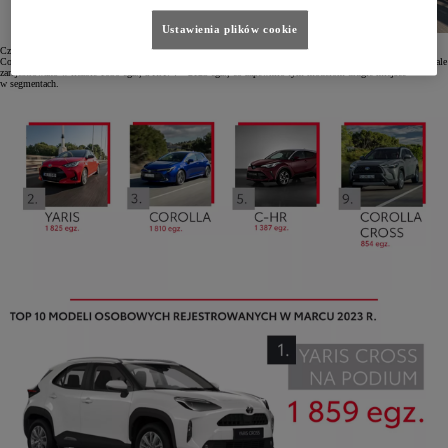
Ustawienia plików cookie
Cztery modele osobowe Toyoty zajęły też pierwsze miejsca w swoich segmentach – są to Yaris, Yaris Cross,
Corolla oraz Toyota C-HR, której na drugim miejscu towarzyszy Corolla Cross. Aygo X w pierwszym kwartale
zarejestrowano w liczbie 1030 egz., a RAV4 – 2125 egz., co zapewniło tym modelom drugie miejsce
w segmentach.