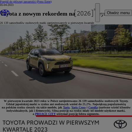
Przejdź do głównej zawartości
(Press Enter)
05-04-2023
Toyota z nowym rekordem na polskim rynku
Otwórz menu
26 139 samochodów osobowych marki zarejestrowanych w pierwszym kwartale
W pierwszym kwartale 2023 roku w Polsce zarejestrowano 26 139 samochodów osobowych Toyoty.
Udział japońskiej marki w rynku aut osobowych wzrósł do 21,2%. Największą popularnością
na polskim rynku cieszyły się takie modele, jak
Yaris
,
Yaris Cross
i
Corolla
(zarówno wśród klientów
indywidualnych, jak i firmowych). Silną pozycję na rynku miały też modele użytkowe marki,
a
PROACE CITY
utrzymał pozycję lidera segmentu.