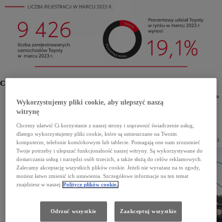
Co piąty nowy samochód osobowy to Toyota
Pierwszy kwartał 2023 roku Toyota zakończyła jako lider polskiego rynku motoryzacyjnego. W tym
Wykorzystujemy pliki cookie, aby ulepszyć naszą
czasie zarejestrowano 26 139 aut osobowych marki (ponad 2 razy więcej niż w przypadku marki
zajmującej drugie miejsce w zestawieniu). Udział Toyoty w rynku samochodów osobowych wzrósł
witrynę
do 21,2% (+3,1 p.p. w porównaniu z analogicznym okresem 2022 roku).
W dziesiątce najpopularniejszych samochodów osobowych znalazło się aż sześć modeli Toyoty.
Chcemy ułatwić Ci korzystanie z naszej strony i usprawnić świadczenie usług,
Pojazdy marki zajęły całe podium – na pierwszym miejscu uplasował się Yaris (5365 egz.), drugą
dlatego wykorzystujemy pliki cookie, które są umieszczane na Twoim
pozycję zajął Yaris Cross (5210 egz.), a trzecią – Corolla (4998 egz.). Toyota C-HR w zestawieniu
zajęła piąte miejsce (3216 egz.), Corolla Cross – ósme (2331 egz.), a RAV4 – dziewiąte (2125 egz.).
komputerze, telefonie komórkowym lub tablecie. Pomagają one nam zrozumieć
Twoje potrzeby i ulepszać funkcjonalność naszej witryny. Są wykorzystywane do
dostarczania usług i narzędzi osób trzecich, a także służą do celów reklamowych.
Zalecamy akceptację wszystkich plików cookie. Jeżeli nie wyrażasz na to zgody,
możesz łatwo zmienić ich ustawienia. Szczegółowe informacje na ten temat
znajdziesz w naszej
Polityce plików cookie.
Odrzuć wszystkie
Zaakceptuj wszystkie