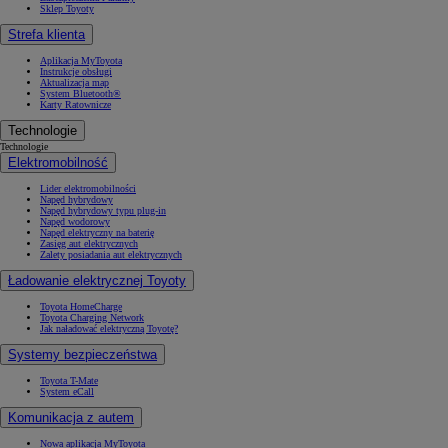
Sklep Toyoty
Strefa klienta
Aplikacja MyToyota
Instrukcje obsługi
Aktualizacja map
System Bluetooth®
Karty Ratownicze
Technologie
Technologie
Elektromobilność
Lider elektromobilności
Napęd hybrydowy
Napęd hybrydowy typu plug-in
Napęd wodorowy
Napęd elektryczny na baterię
Zasięg aut elektrycznych
Zalety posiadania aut elektrycznych
Ładowanie elektrycznej Toyoty
Toyota HomeCharge
Toyota Charging Network
Jak naładować elektryczną Toyotę?
Systemy bezpieczeństwa
Toyota T-Mate
System eCall
Komunikacja z autem
Nowa aplikacja MyToyota