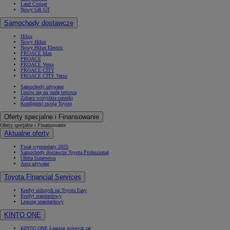
Land Cruiser
Nowy GR GT
Samochody dostawcze
Hilux
Nowy Hilux
Nowy Hilux Electric
PROACE Max
PROACE
PROACE Verso
PROACE CITY
PROACE CITY Verso
Samochody używane
Umów się na jazdę testową
Zobacz wszystkie cenniki
Konfiguruj swoją Toyotę
Oferty specjalne i Finansowanie
Oferty specjalne i Finansowanie
Aktualne oferty
Finał wyprzedaży 2025
Samochody dostawcze Toyota Professional
Oferta biznesowa
Auta używane
Toyota Financial Services
Kredyt niższych rat Toyota Easy
Kredyt standardowy
Leasing standardowy
KINTO ONE
KINTO ONE Leasing niższych rat