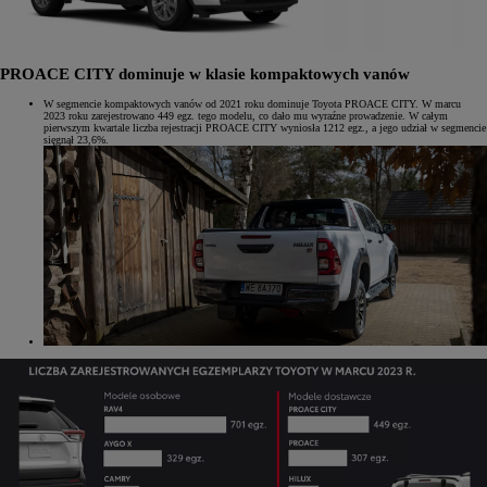
PROACE CITY dominuje w klasie kompaktowych vanów
W segmencie kompaktowych vanów od 2021 roku dominuje Toyota PROACE CITY. W marcu
2023 roku zarejestrowano 449 egz. tego modelu, co dało mu wyraźne prowadzenie. W całym
pierwszym kwartale liczba rejestracji PROACE CITY wyniosła 1212 egz., a jego udział w segmencie
sięgnął 23,6%.