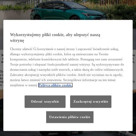
Wykorzystujemy pliki cookie, aby ulepszyć naszą
witrynę
Chcemy ułatwić Ci korzystanie z naszej strony i usprawnić świadczenie usług,
dlatego wykorzystujemy pliki cookie, które są umieszczane na Twoim
W styczniu 2025 roku w Polsce zarejestrowano 9796 osobowych i dostawczych aut Toyoty. Marka była
numerem jeden zarówno wśród firm, jak i klientów indywidualnych. W 10 najpopularniejszych aut
komputerze, telefonie komórkowym lub tablecie. Pomagają one nam zrozumieć
stycznia znalazło się aż 5 modeli Toyoty, a najchętniej wybieranym samochodem była Corolla. Aygo X,
Twoje potrzeby i ulepszać funkcjonalność naszej witryny. Są wykorzystywane do
Yaris, Yaris Cross, Corolla, Toyota C-HR i Camry zajęły czołowe pozycje w swoich segmentach.
dostarczania usług i narzędzi osób trzecich, a także służą do celów reklamowych.
Toyota po raz kolejny potwierdziła swoją dominującą pozycję na polskim rynku. W styczniu 2025 roku
z salonów wyjechało 9796 osobowych i dostawczych samochodów tej marki (więcej niż w przypadku dwóch
Zalecamy akceptację wszystkich plików cookie. Jeżeli nie wyrażasz na to zgody,
kolejnych konkurentów łącznie). Udział Toyoty w rynku wyniósł 19,9%. Japońska marka cieszyła się
możesz łatwo zmienić ich ustawienia. Szczegółowe informacje na ten temat
największą popularnością zarówno wśród firm, jak i klientów indywidualnych. Przedsiębiorstwa zarejestrowały
w pierwszych 31 dniach roku 6498 aut, a osoby prywatne – 3298.
znajdziesz w naszej
Polityce plików cookie.
Odrzuć wszystkie
Zaakceptuj wszystkie
Ustawienia plików cookie