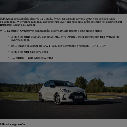
Największą popularnością cieszyła się Corolla. Model ten zajmuje czołową pozycję na polskim rynku
od 2021 roku. W styczniu 2025 roku zarejestrowano 2257 egz. tego auta, które dostępne jest z nadwoziami
Hatchback, Sedan i TS Kombi.
W 10 najchętniej wybieranych samochodów sklasyfikowano jeszcze 4 inne modele marki:
2. miejsce zajęła Toyota C-HR (1626 egz., 44% wzrostu), która dostępna jest jako hybryda lub
hybryda plug-in,
na 6. lokacie uplasował się RAV4 (1032 egz.) oferowany z napędami HEV i PHEV,
8. miejsce zajął Yaris (970 egz.),
10. miejsce – Yaris Cross (852 egz.).
6 liderów segmentów