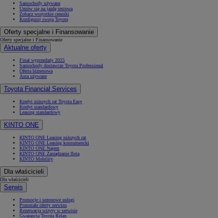
Samochody używane
Umów się na jazdę testową
Zobacz wszystkie cenniki
Konfiguruj swoją Toyotę
Oferty specjalne i Finansowanie
Oferty specjalne i Finansowanie
Aktualne oferty
Finał wyprzedaży 2025
Samochody dostawcze Toyota Professional
Oferta biznesowa
Auta używane
Toyota Financial Services
Kredyt niższych rat Toyota Easy
Kredyt standardowy
Leasing standardowy
KINTO ONE
KINTO ONE Leasing niższych rat
KINTO ONE Leasing konsumencki
KINTO ONE Najem
KINTO ONE Zarządzanie flotą
KINTO Mobility
Dla właścicieli
Dla właścicieli
Serwis
Promocje i sezonowe usługi
Pozostałe oferty serwisu
Rezerwacja wizyty w serwisie
Gwarancja Toyota Relax