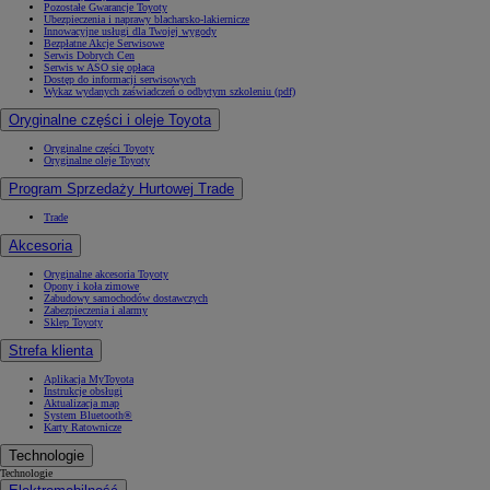
Pozostałe Gwarancje Toyoty
Ubezpieczenia i naprawy blacharsko-lakiernicze
Innowacyjne usługi dla Twojej wygody
Bezpłatne Akcje Serwisowe
Serwis Dobrych Cen
Serwis w ASO się opłaca
Dostęp do informacji serwisowych
Wykaz wydanych zaświadczeń o odbytym szkoleniu (pdf)
Oryginalne części i oleje Toyota
Oryginalne części Toyoty
Oryginalne oleje Toyoty
Program Sprzedaży Hurtowej Trade
Trade
Akcesoria
Oryginalne akcesoria Toyoty
Opony i koła zimowe
Zabudowy samochodów dostawczych
Zabezpieczenia i alarmy
Sklep Toyoty
Strefa klienta
Aplikacja MyToyota
Instrukcje obsługi
Aktualizacja map
System Bluetooth®
Karty Ratownicze
Technologie
Technologie