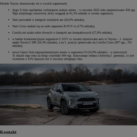
Modele Toyoty dominowały też w swoich segmentach:
Aygo X było najchętniej wybieranym małym autem – w styczniu 2025 roku zarejestrowano 436 egz.
Tego miejskiego crossovera, który osiągnął aż 61,5% udziału w swoim segmencie,
Yaris prowadził w kategorii miejskich aut (26,6% udziału),
Yaris Cross znalazł się na czele segmentu B-SUV to (17% udziału),
Corolla nie miała sobie równych w kategorii aut kompaktowych (27,9% udziału),
w bardzo konkurencyjnym segmencie C-SUV co czwarte rejestrowane auto to Toyota – 1. miejsce
zajęła Toyota C-HR (20,3% udziału), a na 5. pozycji uplasowała się Corolla Cross (397 egz., 5%
udziału),
nowa Camry była najpopularniejszym autem w segmencie D (24,9% udziału) – w pierwszych
31 dniach tego roku na drogi wyjechały 604 egz. klasycznego sedana z hybrydą 5. generacji, co jest
wynikiem o 42% lepszym niż w styczniu ubiegłego roku.
Kontakt