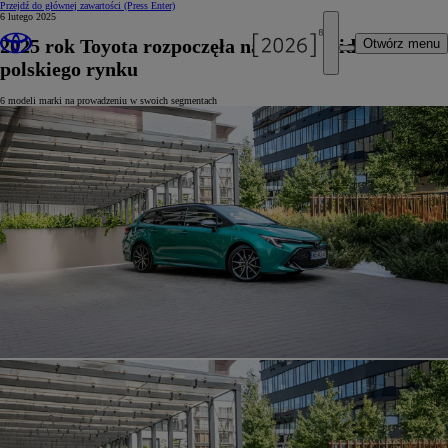
Przejdź do głównej zawartości
(Press Enter)
6 lutego 2025
2025 rok Toyota rozpoczęła na pozycji lidera
Otwórz menu
polskiego rynku
6 modeli marki na prowadzeniu w swoich segmentach