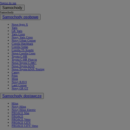
Napisz do nas
Samochody
Samochody
Samochody osobowe
Nowe Aygo X
Yaris
GR Yaris
Yaris Cross
Nowy Yaris Cross
Nowy Urban Cruiser
Corolla Hatchback
Corolla Sedan
Corolla TS Kombi
Nowa Corolla Cross
Toyota C-HR
Toyota C-HR Plug-in
Nowa Toyota C-HR+
Nowa Toyota bZ4X
Nowa Toyota bZ4X Touring
Camry
Prius
Mirai
Nowy RAV4
Land Cruiser
Nowy GR GT
Samochody dostawcze
Hilux
Nowy Hilux
Nowy Hilux Electric
PROACE Max
PROACE
PROACE Verso
PROACE CITY
PROACE CITY Verso