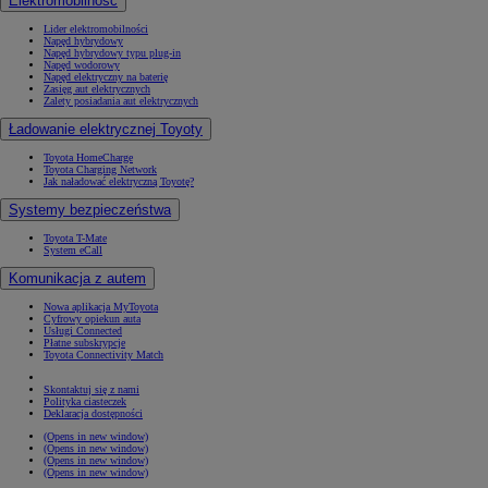
Elektromobilność
Lider elektromobilności
Napęd hybrydowy
Napęd hybrydowy typu plug-in
Napęd wodorowy
Napęd elektryczny na baterię
Zasięg aut elektrycznych
Zalety posiadania aut elektrycznych
Ładowanie elektrycznej Toyoty
Toyota HomeCharge
Toyota Charging Network
Jak naładować elektryczną Toyotę?
Systemy bezpieczeństwa
Toyota T-Mate
System eCall
Komunikacja z autem
Nowa aplikacja MyToyota
Cyfrowy opiekun auta
Usługi Connected
Płatne subskrypcje
Toyota Connectivity Match
Skontaktuj się z nami
Polityka ciasteczek
Deklaracja dostępności
(Opens in new window)
(Opens in new window)
(Opens in new window)
(Opens in new window)