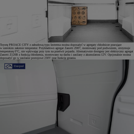
Toyotę PROACE CITY z zabudową typu Izoterma można doposażyć w agregaty chłodnicze pracujące
w szerokim zakresie temperatur. Przykładowo agregat Zanotti Z007, montowany pod podwoziem, utrzymuje
temperaturę 0°C, nie wpływając przy tym na prześwit pojazdu. Alternatywnie dostępny jest elektryczny agregat
Zanotti Z120B z funkcją chłodzenia, montowany na dachu i zasilany z akumulatora 12V. Opcjonalnie można
doposażyć go w zasilanie postojowe 230V oraz funkcję grzania.