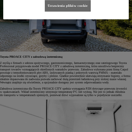
Ustawienia plików cookie
Toyota PROACE CITY z zabudową izotermiczną
Z myślą o firmach z sektora spożywczego, gastronomicznego, farmaceutycznego oraz cateringowego Toyota
Professional przygotowała model PROACE CITY z zabudową izotermiczną, która umożliwia bezpieczny
transport towarów wymagających określonych warunków przewozu. Zabudowa wykonana przez firmę Carpol
powstaje z termoformowanych płyt ABS, izolowanych pianką i pokrytych warstwą PMMA – materiału
odpornego na środki czyszczące, grzyby i pleśnie. Gładkie powierzchnie ułatwiają utrzymanie higieny, a forma
idealnie dopasowana do nadwozia pozwala zachować dużą przestrzeń ładunkową przy niskiej masie własnej.
Wewnątrz znajduje się oświetlenie, a opcjonalnie dostępny jest system odprowadzania wody.
Zabudowa izotermiczna dla Toyoty PROACE CITY spełnia wymagania PZH dotyczące przewozu żywności
w opakowaniach. Wkład izotermiczny utrzymuje temperaturę 0°C lub wyższą. Nie jest to jednak chłodnia
do transportu w temperaturach ujemnych, ponieważ drzwi wyposażone są tylko w pojedyncze uszczelki.