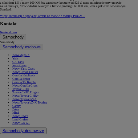
z silnikiem 1.5 o mocy 100 KM bez zabudowy kosztuje od 926 zł netto miesięcznie przy umowie
na 24 miesiące, 10% wkładzie własnym i limicie przebiegu 60 000 km, wraz z pakietem serwisowym
Standard.
Więcej informacji o specjalnej ofercie na modele z rodziny PROACE
Kontakt
Napisz do nas
Samochody
Samochody
Samochody osobowe
Nowe Aygo X
Yaris
GR Yaris
Yaris Cross
Nowy Yaris Cross
Nowy Urban Cruiser
Corolla Hatchback
Corolla Sedan
Corolla TS Kombi
Nowa Corolla Cross
Toyota C-HR
Toyota C-HR Plug-in
Nowa Toyota C-HR+
Nowa Toyota bZ4X
Nowa Toyota bZ4X Touring
Camry
Prius
Mirai
Nowy RAV4
Land Cruiser
Nowy GR GT
Samochody dostawcze