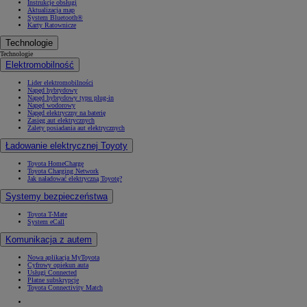
Instrukcje obsługi
Aktualizacja map
System Bluetooth®
Karty Ratownicze
Technologie
Technologie
Elektromobilność
Lider elektromobilności
Napęd hybrydowy
Napęd hybrydowy typu plug-in
Napęd wodorowy
Napęd elektryczny na baterię
Zasięg aut elektrycznych
Zalety posiadania aut elektrycznych
Ładowanie elektrycznej Toyoty
Toyota HomeCharge
Toyota Charging Network
Jak naładować elektryczną Toyotę?
Systemy bezpieczeństwa
Toyota T-Mate
System eCall
Komunikacja z autem
Nowa aplikacja MyToyota
Cyfrowy opiekun auta
Usługi Connected
Płatne subskrypcje
Toyota Connectivity Match