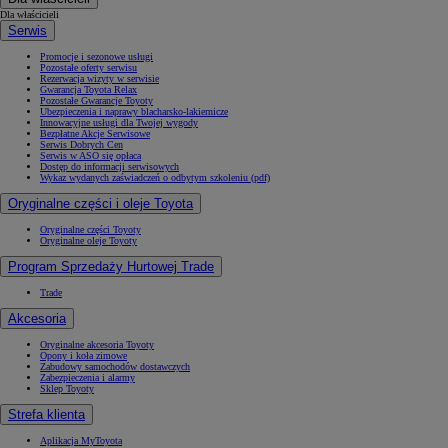
Dla właścicieli
Serwis
Promocje i sezonowe usługi
Pozostałe oferty serwisu
Rezerwacja wizyty w serwisie
Gwarancja Toyota Relax
Pozostałe Gwarancje Toyoty
Ubezpieczenia i naprawy blacharsko-lakiernicze
Innowacyjne usługi dla Twojej wygody
Bezpłatne Akcje Serwisowe
Serwis Dobrych Cen
Serwis w ASO się opłaca
Dostęp do informacji serwisowych
Wykaz wydanych zaświadczeń o odbytym szkoleniu (pdf)
Oryginalne części i oleje Toyota
Oryginalne części Toyoty
Oryginalne oleje Toyoty
Program Sprzedaży Hurtowej Trade
Trade
Akcesoria
Oryginalne akcesoria Toyoty
Opony i koła zimowe
Zabudowy samochodów dostawczych
Zabezpieczenia i alarmy
Sklep Toyoty
Strefa klienta
Aplikacja MyToyota