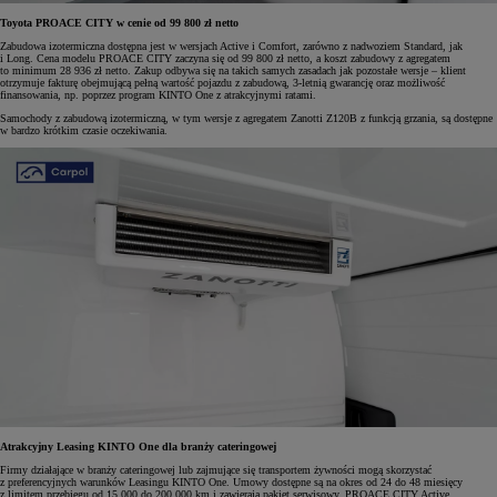
Toyota PROACE CITY w cenie od 99 800 zł netto
Zabudowa izotermiczna dostępna jest w wersjach Active i Comfort, zarówno z nadwoziem Standard, jak
i Long. Cena modelu PROACE CITY zaczyna się od 99 800 zł netto, a koszt zabudowy z agregatem
to minimum 28 936 zł netto. Zakup odbywa się na takich samych zasadach jak pozostałe wersje – klient
otrzymuje fakturę obejmującą pełną wartość pojazdu z zabudową, 3-letnią gwarancję oraz możliwość
finansowania, np. poprzez program KINTO One z atrakcyjnymi ratami.
Samochody z zabudową izotermiczną, w tym wersje z agregatem Zanotti Z120B z funkcją grzania, są dostępne
w bardzo krótkim czasie oczekiwania.
Atrakcyjny Leasing KINTO One dla branży cateringowej
Firmy działające w branży cateringowej lub zajmujące się transportem żywności mogą skorzystać
z preferencyjnych warunków Leasingu KINTO One. Umowy dostępne są na okres od 24 do 48 miesięcy
z limitem przebiegu od 15 000 do 200 000 km i zawierają pakiet serwisowy. PROACE CITY Active