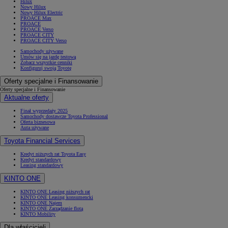
Hilux
Nowy Hilux
Nowy Hilux Electric
PROACE Max
PROACE
PROACE Verso
PROACE CITY
PROACE CITY Verso
Samochody używane
Umów się na jazdę testową
Zobacz wszystkie cenniki
Konfiguruj swoją Toyotę
Oferty specjalne i Finansowanie
Oferty specjalne i Finansowanie
Aktualne oferty
Finał wyprzedaży 2025
Samochody dostawcze Toyota Professional
Oferta biznesowa
Auta używane
Toyota Financial Services
Kredyt niższych rat Toyota Easy
Kredyt standardowy
Leasing standardowy
KINTO ONE
KINTO ONE Leasing niższych rat
KINTO ONE Leasing konsumencki
KINTO ONE Najem
KINTO ONE Zarządzanie flotą
KINTO Mobility
Dla właścicieli