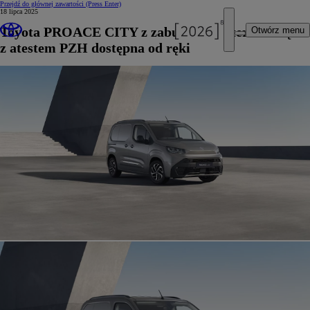
Przejdź do głównej zawartości
(Press Enter)
18 lipca 2025
Toyota PROACE CITY z zabudową izotermiczną
Otwórz menu
z atestem PZH dostępna od ręki