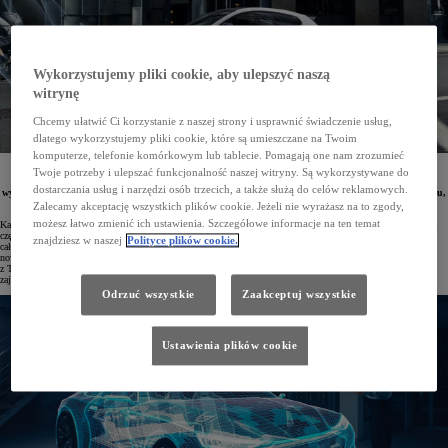
Wykorzystujemy pliki cookie, aby ulepszyć naszą
witrynę
Chcemy ułatwić Ci korzystanie z naszej strony i usprawnić świadczenie usług,
dlatego wykorzystujemy pliki cookie, które są umieszczane na Twoim
komputerze, telefonie komórkowym lub tablecie. Pomagają one nam zrozumieć
Toyota stawia bezpieczeństwo kierowców na pierwszym miejscu. Już ponad 50 milionów pojazdów
Twoje potrzeby i ulepszać funkcjonalność naszej witryny. Są wykorzystywane do
marki wyposażono w zaawansowane systemy Toyota Safety Sense, które pomagają zapobiegać
dostarczania usług i narzędzi osób trzecich, a także służą do celów reklamowych.
wypadkom lub ograniczać ich konsekwencje. Dzięki temu Toyota konsekwentnie dąży do swojego celu,
jakim jest całkowite wyeliminowanie wypadków drogowych.
Zalecamy akceptację wszystkich plików cookie. Jeżeli nie wyrażasz na to zgody,
możesz łatwo zmienić ich ustawienia. Szczegółowe informacje na ten temat
Każdego roku Toyota inwestuje w badania i rozwój kwotę odpowiadającą około 32,3 mld zł, z czego znaczną
część przeznacza na innowacje w zakresie bezpieczeństwa pojazdów i ruchu drogowego. Misją koncernu jest
znajdziesz w naszej
Polityce plików cookie.
całkowite wyeliminowanie wypadków, dlatego w laboratoriach i ośrodkach badawczych nieustannie powstają
nowe rozwiązania zwiększające bezpieczeństwo. Kluczową rolę w tym procesie odgrywają inżynierowie
z Toyota Research Institute oraz Toyota Collaborative Safety Research Center – czołowych jednostek marki
zajmujących się technologiami ochrony kierowców i pasażerów.
Odrzuć wszystkie
Zaakceptuj wszystkie
Ustawienia plików cookie