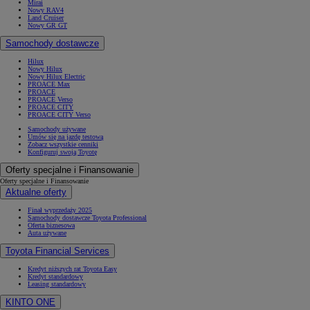
Mirai
Nowy RAV4
Land Cruiser
Nowy GR GT
Samochody dostawcze
Hilux
Nowy Hilux
Nowy Hilux Electric
PROACE Max
PROACE
PROACE Verso
PROACE CITY
PROACE CITY Verso
Samochody używane
Umów się na jazdę testową
Zobacz wszystkie cenniki
Konfiguruj swoją Toyotę
Oferty specjalne i Finansowanie
Oferty specjalne i Finansowanie
Aktualne oferty
Finał wyprzedaży 2025
Samochody dostawcze Toyota Professional
Oferta biznesowa
Auta używane
Toyota Financial Services
Kredyt niższych rat Toyota Easy
Kredyt standardowy
Leasing standardowy
KINTO ONE