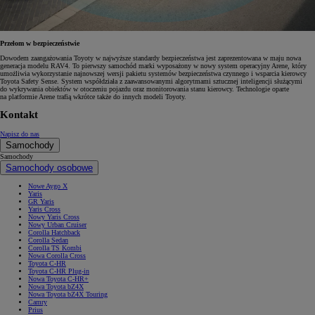
Przełom w bezpieczeństwie
Dowodem zaangażowania Toyoty w najwyższe standardy bezpieczeństwa jest zaprezentowana w maju nowa
generacja modelu RAV4. To pierwszy samochód marki wyposażony w nowy system operacyjny Arene, który
umożliwia wykorzystanie najnowszej wersji pakietu systemów bezpieczeństwa czynnego i wsparcia kierowcy
Toyota Safety Sense. System współdziała z zaawansowanymi algorytmami sztucznej inteligencji służącymi
do wykrywania obiektów w otoczeniu pojazdu oraz monitorowania stanu kierowcy. Technologie oparte
na platformie Arene trafią wkrótce także do innych modeli Toyoty.
Kontakt
Napisz do nas
Samochody
Samochody
Samochody osobowe
Nowe Aygo X
Yaris
GR Yaris
Yaris Cross
Nowy Yaris Cross
Nowy Urban Cruiser
Corolla Hatchback
Corolla Sedan
Corolla TS Kombi
Nowa Corolla Cross
Toyota C-HR
Toyota C-HR Plug-in
Nowa Toyota C-HR+
Nowa Toyota bZ4X
Nowa Toyota bZ4X Touring
Camry
Prius