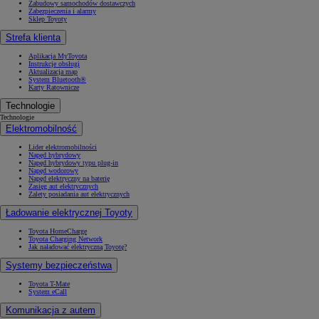
Zabudowy samochodów dostawczych
Zabezpieczenia i alarmy
Sklep Toyoty
Strefa klienta
Aplikacja MyToyota
Instrukcje obsługi
Aktualizacja map
System Bluetooth®
Karty Ratownicze
Technologie
Technologie
Elektromobilność
Lider elektromobilności
Napęd hybrydowy
Napęd hybrydowy typu plug-in
Napęd wodorowy
Napęd elektryczny na baterię
Zasięg aut elektrycznych
Zalety posiadania aut elektrycznych
Ładowanie elektrycznej Toyoty
Toyota HomeCharge
Toyota Charging Network
Jak naładować elektryczną Toyotę?
Systemy bezpieczeństwa
Toyota T-Mate
System eCall
Komunikacja z autem