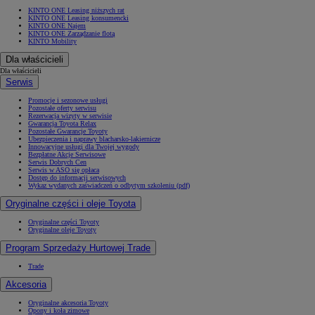
KINTO ONE Leasing niższych rat
KINTO ONE Leasing konsumencki
KINTO ONE Najem
KINTO ONE Zarządzanie flotą
KINTO Mobility
Dla właścicieli
Dla właścicieli
Serwis
Promocje i sezonowe usługi
Pozostałe oferty serwisu
Rezerwacja wizyty w serwisie
Gwarancja Toyota Relax
Pozostałe Gwarancje Toyoty
Ubezpieczenia i naprawy blacharsko-lakiernicze
Innowacyjne usługi dla Twojej wygody
Bezpłatne Akcje Serwisowe
Serwis Dobrych Cen
Serwis w ASO się opłaca
Dostęp do informacji serwisowych
Wykaz wydanych zaświadczeń o odbytym szkoleniu (pdf)
Oryginalne części i oleje Toyota
Oryginalne części Toyoty
Oryginalne oleje Toyoty
Program Sprzedaży Hurtowej Trade
Trade
Akcesoria
Oryginalne akcesoria Toyoty
Opony i koła zimowe