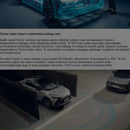
Toyota Safety Sense w standardzie każdego auta
Każdy model Toyoty wyróżnia się dopracowanym układem jezdnym oraz rozwiązaniami z zakresu
bezpieczeństwa biernego, które ograniczają skutki kolizji. W 2015 roku marka rozpoczęła wprowadzanie
nowoczesnych technologii ochrony kierowców, wprowadzając do kolejnych modeli pakiet czynnych systemów
bezpieczeństwa Toyota Safety Sense. Te innowacyjne rozwiązania pomagają zapobiegać wypadkom lub łagodzić
ich konsekwencje.
Na całym świecie w ruchu znajduje się już ponad 50 milionów samochodów wyposażonych w TSS. W tym
momencie pakiet ten stanowi standard w każdej osobowej Toyocie dostarczanej na polski rynek –
od kompaktowego Aygo X przez popularne crossovery i SUV-y aż po wodorową limuzynę Mirai.