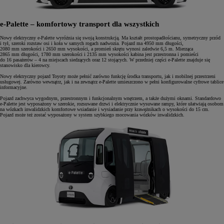
e-Palette – komfortowy transport dla wszystkich
Nowy elektryczny e-Palette wyróżnia się swoją konstrukcją. Ma kształt prostopadłościanu, symetryczny przód
i tył, szeroki rozstaw osi i koła w samych rogach nadwozia. Pojazd ma 4950 mm długości,
2080 mm szerokości i 2650 mm wysokości, a promień skrętu wynosi zaledwie 6,5 m. Mierząca
2865 mm długości, 1780 mm szerokości i 2135 mm wysokości kabina jest przestronna i pomieści
do 16 pasażerów – 4 na miejscach siedzących oraz 12 stojących. W przedniej części e-Palette znajduje się
stanowisko dla kierowcy.
Nowy elektryczny pojazd Toyoty może pełnić zarówno funkcję środka transportu, jak i mobilnej przestrzeni
usługowej. Zarówno wewnątrz, jak i na zewnątrz e-Palette umieszczono w pełni konfigurowalne cyfrowe tablice
informacyjne.
Pojazd zachwyca wygodnym, przestronnym i funkcjonalnym wnętrzem, a także dużymi oknami. Standardowo
e-Palette jest wyposażony w szerokie, rozsuwane drzwi i elektrycznie wysuwane rampy, które ułatwiają osobom
na wózkach inwalidzkich komfortowe wsiadanie i wysiadanie przy krawężnikach o wysokości do 15 cm.
Pojazd może też zostać wyposażony w system szybkiego mocowania wózków inwalidzkich.