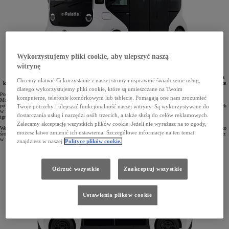
Wykorzystujemy pliki cookie, aby ulepszyć naszą
witrynę
Toyota wprowadziła na japoński rynek e-Palette. Jest to elektryczny pojazd, którego funkcjonalna
Chcemy ułatwić Ci korzystanie z naszej strony i usprawnić świadczenie usług,
konstrukcja pozwala na elastyczne zastosowanie w transporcie oraz usługach. Od 2027 roku e-Palette
zyska system jazdy autonomicznej czwartego stopnia.
dlatego wykorzystujemy pliki cookie, które są umieszczane na Twoim
Po raz pierwszy koncepcyjny e-Palette został pokazany w 2018 rok, a w 2019 roku, podczas targów Tokyo
komputerze, telefonie komórkowym lub tablecie. Pomagają one nam zrozumieć
Motor Show, został zaprezentowany szerokiej publiczności. Niespełna dwa lata później 20 egzemplarzy tego
pojazdu pełniło rolę zautomatyzowanego transportu dla sportowców, działaczy i organizatorów uczestniczących
Twoje potrzeby i ulepszać funkcjonalność naszej witryny. Są wykorzystywane do
w igrzyskach olimpijskich i paraolimpijskich w Tokio. Kolejne testy samochody e-Palette przeszły podczas
dostarczania usług i narzędzi osób trzecich, a także służą do celów reklamowych.
igrzysk w Paryżu.
Zalecamy akceptację wszystkich plików cookie. Jeżeli nie wyrażasz na to zgody,
We wrześniu br. e-Palette trafił do sprzedaży w Japonii. Elektryczny pojazd będzie wykorzystywany m.in. jako
możesz łatwo zmienić ich ustawienia. Szczegółowe informacje na ten temat
środek transportu, a także jako mobilny sklep na terenie wielofunkcyjnej hali TOYOTA ARENA TOKYO oraz
w innowacyjnym mieście Woven City.
znajdziesz w naszej
Polityce plików cookie.
Odrzuć wszystkie
Zaakceptuj wszystkie
Ustawienia plików cookie