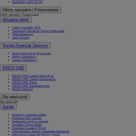
Konfiguruj swoją Toyotę
Oferty specjalne i Finansowanie
Oferty specjalne i Finansowanie
Aktualne oferty
Finał wyprzedaży 2025
Samochody dostawcze Toyota Professional
Oferta biznesowa
Auta używane
Toyota Financial Services
Kredyt niższych rat Toyota Easy
Kredyt standardowy
Leasing standardowy
KINTO ONE
KINTO ONE Leasing niższych rat
KINTO ONE Leasing konsumencki
KINTO ONE Najem
KINTO ONE Zarządzanie flotą
KINTO Mobility
Dla właścicieli
Dla właścicieli
Serwis
Promocje i sezonowe usługi
Pozostałe oferty serwisu
Rezerwacja wizyty w serwisie
Gwarancja Toyota Relax
Pozostałe Gwarancje Toyoty
Ubezpieczenia i naprawy blacharsko-lakiernicze
Innowacyjne usługi dla Twojej wygody