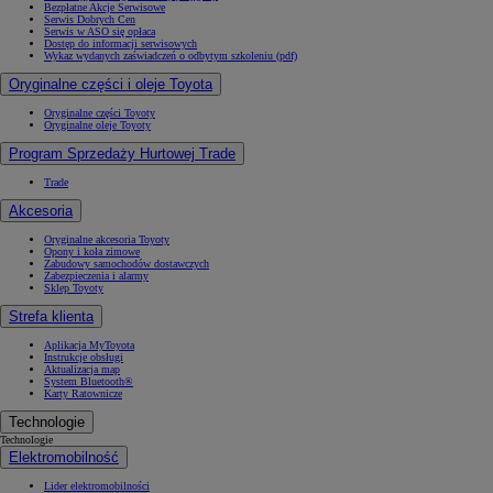
Bezpłatne Akcje Serwisowe
Serwis Dobrych Cen
Serwis w ASO się opłaca
Dostęp do informacji serwisowych
Wykaz wydanych zaświadczeń o odbytym szkoleniu (pdf)
Oryginalne części i oleje Toyota
Oryginalne części Toyoty
Oryginalne oleje Toyoty
Program Sprzedaży Hurtowej Trade
Trade
Akcesoria
Oryginalne akcesoria Toyoty
Opony i koła zimowe
Zabudowy samochodów dostawczych
Zabezpieczenia i alarmy
Sklep Toyoty
Strefa klienta
Aplikacja MyToyota
Instrukcje obsługi
Aktualizacja map
System Bluetooth®
Karty Ratownicze
Technologie
Technologie
Elektromobilność
Lider elektromobilności