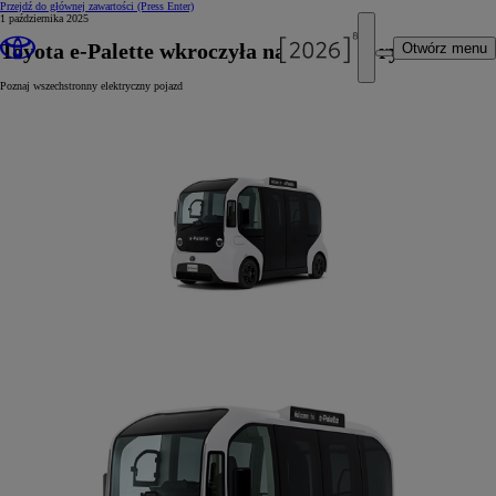
Przejdź do głównej zawartości
(Press Enter)
1 października 2025
Toyota e-Palette wkroczyła na japoński rynek
Otwórz menu
Poznaj wszechstronny elektryczny pojazd