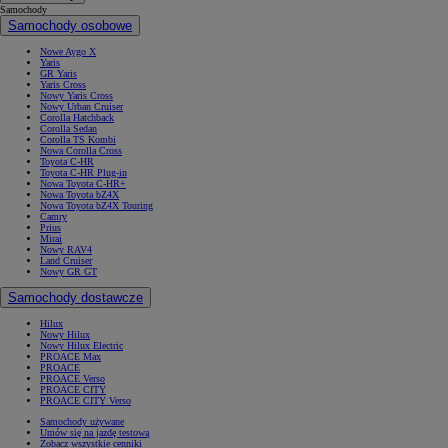
Samochody
Samochody osobowe
Nowe Aygo X
Yaris
GR Yaris
Yaris Cross
Nowy Yaris Cross
Nowy Urban Cruiser
Corolla Hatchback
Corolla Sedan
Corolla TS Kombi
Nowa Corolla Cross
Toyota C-HR
Toyota C-HR Plug-in
Nowa Toyota C-HR+
Nowa Toyota bZ4X
Nowa Toyota bZ4X Touring
Camry
Prius
Mirai
Nowy RAV4
Land Cruiser
Nowy GR GT
Samochody dostawcze
Hilux
Nowy Hilux
Nowy Hilux Electric
PROACE Max
PROACE
PROACE Verso
PROACE CITY
PROACE CITY Verso
Samochody używane
Umów się na jazdę testową
Zobacz wszystkie cenniki