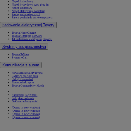
Napęd hybrydowy
Napęd hybrydowy typu plug-in
Napęd wodorowy
Napęd elektryczny na baterię
Zasięg aut elektrycznych
Zalety posiadania aut elektrycznych
Ładowanie elektrycznej Toyoty
Toyota HomeCharge
Toyota Charging Network
Jak naładować elektryczną Toyotę?
Systemy bezpieczeństwa
Toyota T-Mate
System eCall
Komunikacja z autem
Nowa aplikacja MyToyota
Cyfrowy opiekun auta
Usługi Connected
Płatne subskrypcje
Toyota Connectivity Match
Skontaktuj się z nami
Polityka ciasteczek
Deklaracja dostępności
(Opens in new window)
(Opens in new window)
(Opens in new window)
(Opens in new window)