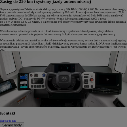
Zasięg do 250 km i systemy jazdy autonomicznej
Toyota wyposażyła e-Palette w silnik elektryczny o mocy 204 KM (150 kW) i 266 Nm momentu obrotowego,
który pozwala przemieszać się z maksymalną prędkością 80 km/h. Litowo-jonowa bateria o pojemności 72,8
kWh zapewnia nawet do 250 km zasięgu na jednym ładowaniu. Akumulator od 0 do 80% można naładować
prądem stałym (DC) o mocy do 90 kW w około 40 min lub prądem zmiennym (AC) o mocy
do 6 kW w około 12 h. Co więcej, e-Palette może być także wykorzystywany jako zewnętrzne źródło zasilania
urządzeń elektrycznych.
Wszechstronny e-Palette posiada m.in. układ kierowniczy z systemem Steer-by-Wire, który ułatwia
manewrowanie i prowadzenie pojazdu. W nowoczesny kokpit wkomponowo innowacyjną kierownicę.
W momencie debiutu na japońskim rynku e-Palette oferuje zaawansowany system jazdy autonomicznej zgodny
ze specyfikacją poziomu 2. klasyfikacji SAE, działający przy pomocy kamer, radaru LiDAR oraz inteligentnego
oprogramowania. Toyota chce rozwinąć tę platformę, dążąc do wprowadzenia pojazdów poziomu 4. już w roku
2027.
Kontakt
Napisz do nas
Samochody