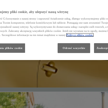
jemy pliki cookie, aby ulepszyć naszą witrynę
ć Ci korzystanie z naszej strony i usprawnić świadczenie usług, dlatego wykorzystujemy pliki co
na Twoim komputerze, telefonie komórkowym lub tablecie. Pomagają one nam zrozumieć Twoje 
cjonalność naszej witryny. Są wykorzystywane do dostarczania usług i narzędzi osób trzecich, a 
wych. Zalecamy akceptację wszystkich plików cookie. Jeżeli nie wyrażasz na to zgody, możesz 
a. Szczegółowe informacje na ten temat znajdziesz w naszej
Polityce plików cookie.
nia plików cookie
Odrzuć wszystkie
Zaakcept