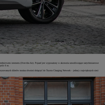
ednictwem internetu (Over-the-Air). Pojazd jest wyposażony w akcesoria umożliwiające natychmiastowe
gości 6 m.
ryzowanych dilerów można również dołączyć do Toyota Charging Network – jednej z największych sieci