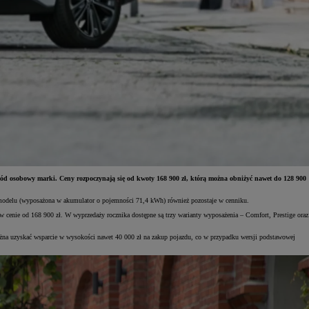
ód osobowy marki. Ceny rozpoczynają się od kwoty 168 900 zł, którą można obniżyć nawet do 128 900
 modelu (wyposażona w akumulator o pojemności 71,4 kWh) również pozostaje w cenniku.
nie od 168 900 zł. W wyprzedaży rocznika dostępne są trzy warianty wyposażenia – Comfort, Prestige oraz
na uzyskać wsparcie w wysokości nawet 40 000 zł na zakup pojazdu, co w przypadku wersji podstawowej