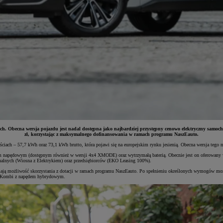
h. Obecna wersja pojazdu jest nadal dostępna jako najbardziej przystępny cenowo elektryczny samoch
zł, korzystając z maksymalnego dofinansowania w ramach programu NaszEauto.
ach – 57,7 kWh oraz 73,1 kWh brutto, która pojawi się na europejskim rynku jesienią. Obecna wersja tego
apędowym (dostępnym również w wersji 4x4 XMODE) oraz wytrzymałą baterią. Obecnie jest on oferowany w ce
dualnych (Wiosna z Elektrykiem) oraz przedsiębiorców (EKO Leasing 100%).
ają możliwość skorzystania z dotacji w ramach programu NaszEauto. Po spełnieniu określonych wymogów moż
TS Kombi z napędem hybrydowym.