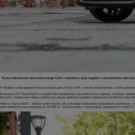
Toyota rozbudowuje ofertę elektrycznego bZ4X o dodatkowe opcje napędów i akumulatorów trakcyjnyc
W Brukseli została zaprezentowana poszerzona gama Toyoty bZ4X z nowymi akumulatorami o dwóch pojemności
Od
81 900 zł
Przestronny SUV Toyota bZ4X z rocznika 2024 charakteryzuje się komfortowym wnętrzem, wydajnym układem n
Executive. Finansowanie zakupu możliwe jest poprzez atrakcyjne programy przeznaczone dla klientów indywi
Yaris Cross
Nabywcy Toyoty bZ4X – zarówno osoby fizyczne, jak i prowadzące jednoosobową działalność gospodarczą – m
HYBRID
może zredukować cenę samochodu do 128 900 zł – porównywalnej z ceną mniejszej, kompaktowej Corolli 