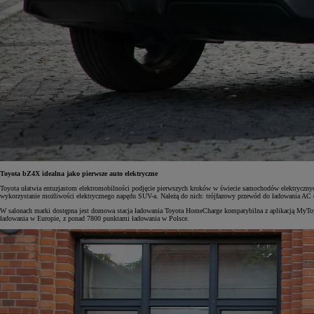
Toyota bZ4X idealna jako pierwsze auto elektryczne
Toyota ułatwia entuzjastom elektromobilności podjęcie pierwszych kroków w świecie samochodów elektrycznyc
wykorzystanie możliwości elektrycznego napędu SUV-a. Należą do nich: trójfazowy przewód do ładowania A
W salonach marki dostępna jest domowa stacja ładowania Toyota HomeCharge kompatybilna z aplikacją MyToy
ładowania w Europie, z ponad 7800 punktami ładowania w Polsce.