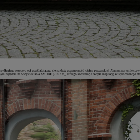
o długiego rozstawu osi przekładającego się na dużą przestronność kabiny pasażerskiej. Akumulator umiejsco
anym napędem na wszystkie koła XMODE (218 KM), którego konstrukcja czerpie inspirację ze sprawdzonego s