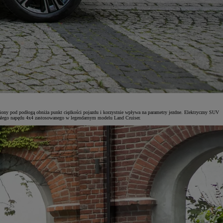
wiony pod podłogą obniża punkt ciężkości pojazdu i korzystnie wpływa na parametry jezdne. Elektryczny SUV
tałego napędu 4x4 zastosowanego w legendarnym modelu Land Cruiser.