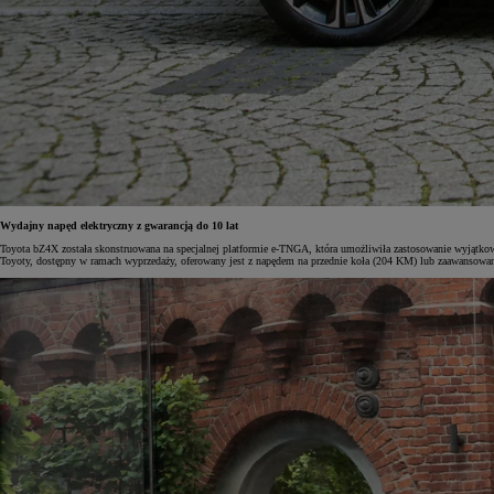
Od
105 300 zł
Corolla Hatchback
HYBRID
Wydajny napęd elektryczny z gwarancją do 10 lat
Toyota bZ4X została skonstruowana na specjalnej platformie e-TNGA, która umożliwiła zastosowanie wyjątkow
Toyoty, dostępny w ramach wyprzedaży, oferowany jest z napędem na przednie koła (204 KM) lub zaawansow