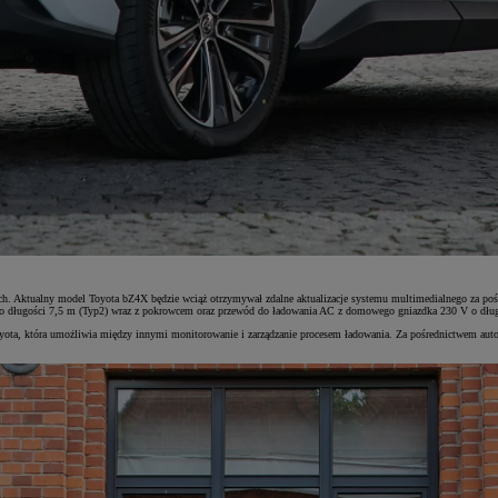
h. Aktualny model Toyota bZ4X będzie wciąż otrzymywał zdalne aktualizacje systemu multimedialnego za pośr
C o długości 7,5 m (Typ2) wraz z pokrowcem oraz przewód do ładowania AC z domowego gniazdka 230 V o dłu
ota, która umożliwia między innymi monitorowanie i zarządzanie procesem ładowania. Za pośrednictwem auto