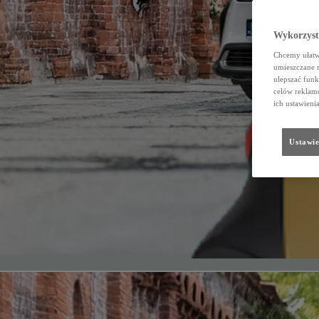
Wykorzystu
Chcemy ułatwi
umieszczane 
ulepszać funk
celów reklamo
ich ustawieni
Ustawie