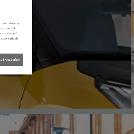
okie, które są
potrzeby i
także służą do
łatwo zmienić
uj wszystkie