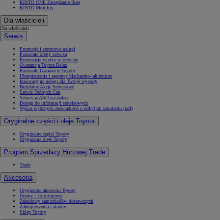
KINTO ONE Zarządzanie flotą
KINTO Mobility
Dla właścicieli
Dla właścicieli
Serwis
Promocje i sezonowe usługi
Pozostałe oferty serwisu
Rezerwacja wizyty w serwisie
Gwarancja Toyota Relax
Pozostałe Gwarancje Toyoty
Ubezpieczenia i naprawy blacharsko-lakiernicze
Innowacyjne usługi dla Twojej wygody
Bezpłatne Akcje Serwisowe
Serwis Dobrych Cen
Serwis w ASO się opłaca
Dostęp do informacji serwisowych
Wykaz wydanych zaświadczeń o odbytym szkoleniu (pdf)
Oryginalne części i oleje Toyota
Oryginalne części Toyoty
Oryginalne oleje Toyoty
Program Sprzedaży Hurtowej Trade
Trade
Akcesoria
Oryginalne akcesoria Toyoty
Opony i koła zimowe
Zabudowy samochodów dostawczych
Zabezpieczenia i alarmy
Sklep Toyoty