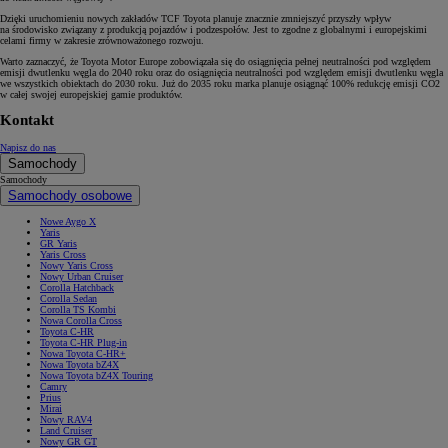
Dzięki uruchomieniu nowych zakładów TCF Toyota planuje znacznie zmniejszyć przyszły wpływ
na środowisko związany z produkcją pojazdów i podzespołów. Jest to zgodne z globalnymi i europejskimi
celami firmy w zakresie zrównoważonego rozwoju.
Warto zaznaczyć, że Toyota Motor Europe zobowiązała się do osiągnięcia pełnej neutralności pod względem
emisji dwutlenku węgla do 2040 roku oraz do osiągnięcia neutralności pod względem emisji dwutlenku węgla
we wszystkich obiektach do 2030 roku. Już do 2035 roku marka planuje osiągnąć 100% redukcję emisji CO2
w całej swojej europejskiej gamie produktów.
Kontakt
Napisz do nas
Samochody
Samochody
Samochody osobowe
Nowe Aygo X
Yaris
GR Yaris
Yaris Cross
Nowy Yaris Cross
Nowy Urban Cruiser
Corolla Hatchback
Corolla Sedan
Corolla TS Kombi
Nowa Corolla Cross
Toyota C-HR
Toyota C-HR Plug-in
Nowa Toyota C-HR+
Nowa Toyota bZ4X
Nowa Toyota bZ4X Touring
Camry
Prius
Mirai
Nowy RAV4
Land Cruiser
Nowy GR GT