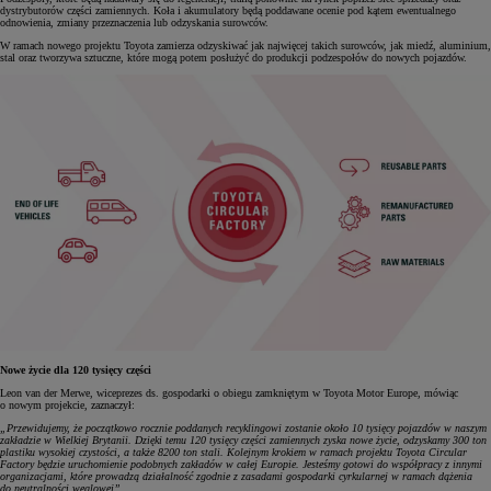
dystrybutorów części zamiennych. Koła i akumulatory będą poddawane ocenie pod kątem ewentualnego
odnowienia, zmiany przeznaczenia lub odzyskania surowców.
W ramach nowego projektu Toyota zamierza odzyskiwać jak najwięcej takich surowców, jak miedź, aluminium,
stal oraz tworzywa sztuczne, które mogą potem posłużyć do produkcji podzespołów do nowych pojazdów.
Nowe życie dla 120 tysięcy części
Leon van der Merwe, wiceprezes ds. gospodarki o obiegu zamkniętym w Toyota Motor Europe, mówiąc
o nowym projekcie, zaznaczył:
„Przewidujemy, że początkowo rocznie poddanych recyklingowi zostanie około 10 tysięcy pojazdów w naszym
zakładzie w Wielkiej Brytanii. Dzięki temu 120 tysięcy części zamiennych zyska nowe życie, odzyskamy 300 ton
plastiku wysokiej czystości, a także 8200 ton stali. Kolejnym krokiem w ramach projektu Toyota Circular
Factory będzie uruchomienie podobnych zakładów w całej Europie. Jesteśmy gotowi do współpracy z innymi
organizacjami, które prowadzą działalność zgodnie z zasadami gospodarki cyrkularnej w ramach dążenia
do neutralności węglowej”.