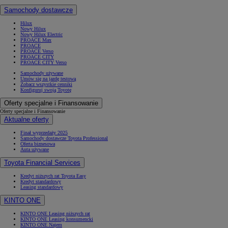
Samochody dostawcze
Hilux
Nowy Hilux
Nowy Hilux Electric
PROACE Max
PROACE
PROACE Verso
PROACE CITY
PROACE CITY Verso
Samochody używane
Umów się na jazdę testową
Zobacz wszystkie cenniki
Konfiguruj swoją Toyotę
Oferty specjalne i Finansowanie
Oferty specjalne i Finansowanie
Aktualne oferty
Finał wyprzedaży 2025
Samochody dostawcze Toyota Professional
Oferta biznesowa
Auta używane
Toyota Financial Services
Kredyt niższych rat Toyota Easy
Kredyt standardowy
Leasing standardowy
KINTO ONE
KINTO ONE Leasing niższych rat
KINTO ONE Leasing konsumencki
KINTO ONE Najem