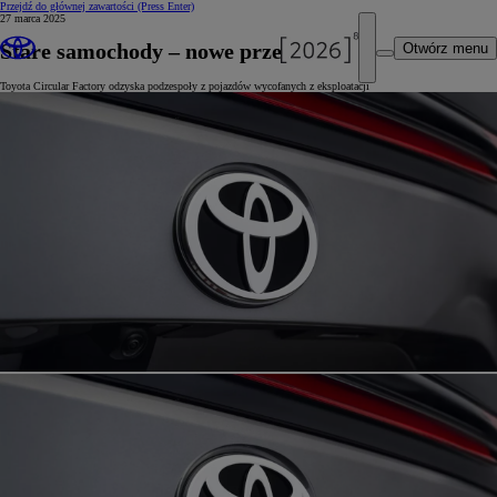
Przejdź do głównej zawartości
(Press Enter)
27 marca 2025
Stare samochody – nowe przeznaczenie
Otwórz menu
Toyota Circular Factory odzyska podzespoły z pojazdów wycofanych z eksploatacji