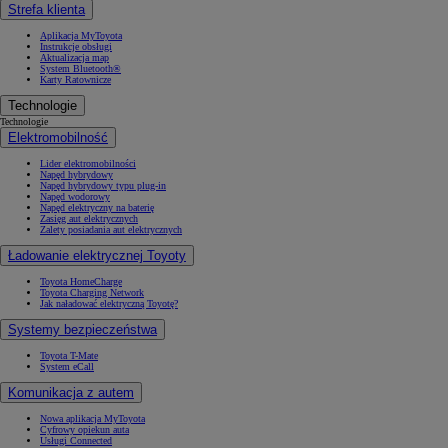
Strefa klienta
Aplikacja MyToyota
Instrukcje obsługi
Aktualizacja map
System Bluetooth®
Karty Ratownicze
Technologie
Technologie
Elektromobilność
Lider elektromobilności
Napęd hybrydowy
Napęd hybrydowy typu plug-in
Napęd wodorowy
Napęd elektryczny na baterię
Zasięg aut elektrycznych
Zalety posiadania aut elektrycznych
Ładowanie elektrycznej Toyoty
Toyota HomeCharge
Toyota Charging Network
Jak naładować elektryczną Toyotę?
Systemy bezpieczeństwa
Toyota T-Mate
System eCall
Komunikacja z autem
Nowa aplikacja MyToyota
Cyfrowy opiekun auta
Usługi Connected