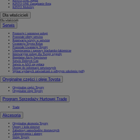
KINTO ONE Najem
KINTO ONE Zarządzanie flotą
KINTO Mobility
Dla właścicieli
Dla właścicieli
Serwis
Promocje i sezonowe usługi
Pozostałe oferty serwisu
Rezerwacja wizyty w serwisie
Gwarancja Toyota Relax
Pozostałe Gwarancje Toyoty
Ubezpieczenia i naprawy blacharsko-lakiernicze
Innowacyjne usługi dla Twojej wygody
Bezpłatne Akcje Serwisowe
Serwis Dobrych Cen
Serwis w ASO się opłaca
Dostęp do informacji serwisowych
Wykaz wydanych zaświadczeń o odbytym szkoleniu (pdf)
Oryginalne części i oleje Toyota
Oryginalne części Toyoty
Oryginalne oleje Toyoty
Program Sprzedaży Hurtowej Trade
Trade
Akcesoria
Oryginalne akcesoria Toyoty
Opony i koła zimowe
Zabudowy samochodów dostawczych
Zabezpieczenia i alarmy
Sklep Toyoty