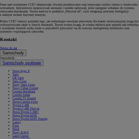
Prace nad tworzeniem CUE7 obejmowały również projektowanie oraz trenowanie ruchów robota w środowisku
wirtualnym. Inżynierowie opracowywali animacje i modele zachowań, które następnie wdrażano do systemu
sterowania humanoida. Toyota nazywa to podejście „Physical AI”, czyli integracją sztucznej inteligencji
z realnym ruchem fizycznej maszyny.
Robot CUE7 stanowi przykład tego, jak technologie rozwijane pierwotnie dla branży motoryzacyjnej mogą być
wykorzystywane także w innych obszarach. Toyota zwraca uwagę, że wiedza zdobyta przy pracach nad robotyką
i systemami kontroli ruchu może w przyszłości przyczynić się do rozwoju inteligentnej mobilności oraz
systemów wspierających człowieka.
Kontakt
Napisz do nas
Samochody
Samochody
Samochody osobowe
Nowe Aygo X
Yaris
GR Yaris
Yaris Cross
Nowy Yaris Cross
Nowy Urban Cruiser
Corolla Hatchback
Corolla Sedan
Corolla TS Kombi
Nowa Corolla Cross
Toyota C-HR
Toyota C-HR Plug-in
Nowa Toyota C-HR+
Nowa Toyota bZ4X
Nowa Toyota bZ4X Touring
Camry
Prius
Mirai
Nowy RAV4
Land Cruiser