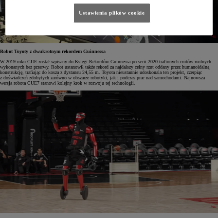
Ustawienia plików cookie
Robot Toyoty z dwukrotnym rekordem Guinnessa
W 2019 roku CUE został wpisany do Księgi Rekordów Guinnessa po serii 2020 trafionych rzutów wolnych
wykonanych bez przerwy. Robot ustanowił także rekord za najdalszy celny rzut oddany przez humanoidalną
konstrukcję, trafiając do kosza z dystansu 24,55 m. Toyota nieustannie udoskonala ten projekt, czerpiąc
z doświadczeń zdobytych zarówno w obszarze robotyki, jak i podczas prac nad samochodami. Najnowsza
wersja robota CUE7 stanowi kolejny krok w rozwoju tej technologii.