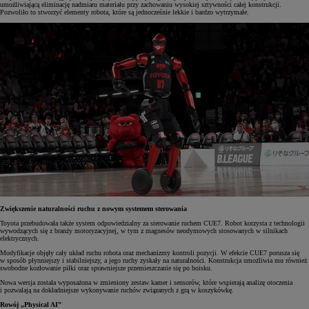
umożliwiającą eliminację nadmiaru materiału przy zachowaniu wysokiej sztywności całej konstrukcji.
Pozwoliło to stworzyć elementy robota, które są jednocześnie lekkie i bardzo wytrzymałe.
Zwiększenie naturalności ruchu z nowym systemem sterowania
Toyota przebudowała także system odpowiedzialny za sterowanie ruchem CUE7. Robot korzysta z technologii
wywodzących się z branży motoryzacyjnej, w tym z magnesów neodymowych stosowanych w silnikach
elektrycznych.
Modyfikacje objęły cały układ ruchu robota oraz mechanizmy kontroli pozycji. W efekcie CUE7 porusza się
w sposób płynniejszy i stabilniejszy, a jego ruchy zyskały na naturalności. Konstrukcja umożliwia mu również
swobodne kozłowanie piłki oraz sprawniejsze przemieszczanie się po boisku.
Nowa wersja została wyposażona w zmieniony zestaw kamer i sensorów, które wspierają analizę otoczenia
i pozwalają na dokładniejsze wykonywanie ruchów związanych z grą w koszykówkę.
Rowój „Physical AI”