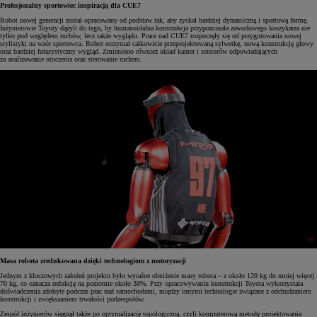
Profesjonalny sportowiec inspiracją dla CUE7
Robot nowej generacji został opracowany od podstaw tak, aby zyskał bardziej dynamiczną i sportową formę.
Inżynierowie Toyoty dążyli do tego, by humanoidalna konstrukcja przypominała zawodowego koszykarza nie
tylko pod względem ruchów, lecz także wyglądu. Prace nad CUE7 rozpoczęły się od przygotowania nowej
stylistyki na wzór sportowca. Robot otrzymał całkowicie przeprojektowaną sylwetkę, nową konstrukcję głowy
oraz bardziej futurystyczny wygląd. Zmieniono również układ kamer i sensorów odpowiadających
za analizowanie otoczenia oraz sterowanie ruchem.
Masa robota zredukowana dzięki technologiom z motoryzacji
Jednym z kluczowych założeń projektu było wyraźne obniżenie masy robota – z około 120 kg do mniej więcej
70 kg, co oznacza redukcję na poziomie około 38%. Przy opracowywaniu konstrukcji Toyota wykorzystała
doświadczenia zdobyte podczas prac nad samochodami, między innymi technologie związane z odchudzaniem
konstrukcji i zwiększaniem trwałości podzespołów.
Zespół inżynierów sięgnął także po optymalizację topologiczną, czyli komputerową metodę projektowania