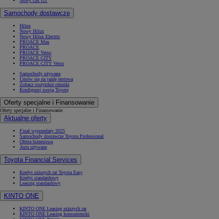
Nowy GR GT
Samochody dostawcze
Hilux
Nowy Hilux
Nowy Hilux Electric
PROACE Max
PROACE
PROACE Verso
PROACE CITY
PROACE CITY Verso
Samochody używane
Umów się na jazdę testową
Zobacz wszystkie cenniki
Konfiguruj swoją Toyotę
Oferty specjalne i Finansowanie
Oferty specjalne i Finansowanie
Aktualne oferty
Finał wyprzedaży 2025
Samochody dostawcze Toyota Professional
Oferta biznesowa
Auta używane
Toyota Financial Services
Kredyt niższych rat Toyota Easy
Kredyt standardowy
Leasing standardowy
KINTO ONE
KINTO ONE Leasing niższych rat
KINTO ONE Leasing konsumencki