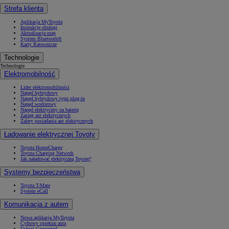
Strefa klienta
Aplikacja MyToyota
Instrukcje obsługi
Aktualizacja map
System Bluetooth®
Karty Ratownicze
Technologie
Technologie
Elektromobilność
Lider elektromobilności
Napęd hybrydowy
Napęd hybrydowy typu plug-in
Napęd wodorowy
Napęd elektryczny na baterię
Zasięg aut elektrycznych
Zalety posiadania aut elektrycznych
Ładowanie elektrycznej Toyoty
Toyota HomeCharge
Toyota Charging Network
Jak naładować elektryczną Toyotę?
Systemy bezpieczeństwa
Toyota T-Mate
System eCall
Komunikacja z autem
Nowa aplikacja MyToyota
Cyfrowy opiekun auta
Usługi Connected