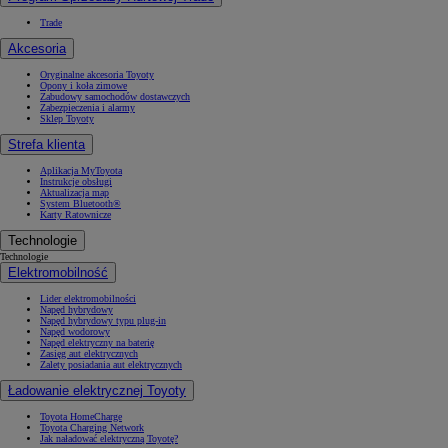
Trade
Akcesoria
Oryginalne akcesoria Toyoty
Opony i koła zimowe
Zabudowy samochodów dostawczych
Zabezpieczenia i alarmy
Sklep Toyoty
Strefa klienta
Aplikacja MyToyota
Instrukcje obsługi
Aktualizacja map
System Bluetooth®
Karty Ratownicze
Technologie
Technologie
Elektromobilność
Lider elektromobilności
Napęd hybrydowy
Napęd hybrydowy typu plug-in
Napęd wodorowy
Napęd elektryczny na baterię
Zasięg aut elektrycznych
Zalety posiadania aut elektrycznych
Ładowanie elektrycznej Toyoty
Toyota HomeCharge
Toyota Charging Network
Jak naładować elektryczną Toyotę?