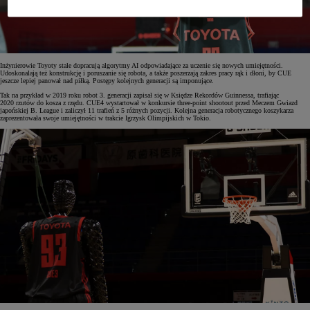
Inżynierowie Toyoty stale dopracują algorytmy AI odpowiadające za uczenie się nowych umiejętności.
Udoskonalają też konstrukcję i poruszanie się robota, a także poszerzają zakres pracy rąk i dłoni, by CUE
jeszcze lepiej panował nad piłką. Postępy kolejnych generacji są imponujące.
Tak na przykład w 2019 roku robot 3. generacji zapisał się w Księdze Rekordów Guinnessa, trafiając
2020 rzutów do kosza z rzędu. CUE4 wystartował w konkursie three-point shootout przed Meczem Gwiazd
japońskiej B. League i zaliczył 11 trafień z 5 różnych pozycji. Kolejna generacja robotycznego koszykarza
zaprezentowała swoje umiejętności w trakcie Igrzysk Olimpijskich w Tokio.