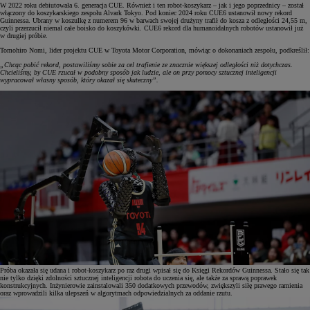
W 2022 roku debiutowała 6. generacja CUE. Również i ten robot-koszykarz – jak i jego poprzednicy – został
włączony do koszykarskiego zespołu Alvark Tokyo. Pod koniec 2024 roku CUE6 ustanowił nowy rekord
Guinnessa. Ubrany w koszulkę z numerem 96 w barwach swojej drużyny trafił do kosza z odległości 24,55 m,
czyli przerzucił niemal całe boisko do koszykówki. CUE6 rekord dla humanoidalnych robotów ustanowił już
w drugiej próbie.
Tomohiro Nomi, lider projektu CUE w Toyota Motor Corporation, mówiąc o dokonaniach zespołu, podkreślił:
„Chcąc pobić rekord, postawiliśmy sobie za cel trafienie ze znacznie większej odległości niż dotychczas.
Chcieliśmy, by CUE rzucał w podobny sposób jak ludzie, ale on przy pomocy sztucznej inteligencji
wypracował własny sposób, który okazał się skuteczny”.
Próba okazała się udana i robot-koszykarz po raz drugi wpisał się do Księgi Rekordów Guinnessa. Stało się tak
nie tylko dzięki zdolności sztucznej inteligencji robota do uczenia się, ale także za sprawą poprawek
konstrukcyjnych. Inżynierowie zainstalowali 350 dodatkowych przewodów, zwiększyli siłę prawego ramienia
oraz wprowadzili kilka ulepszeń w algorytmach odpowiedzialnych za oddanie rzutu.