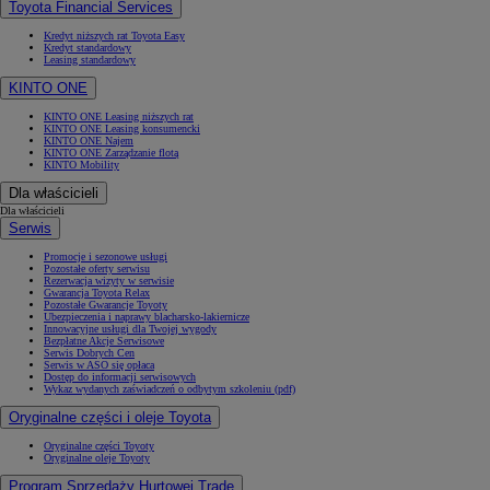
Toyota Financial Services
Kredyt niższych rat Toyota Easy
Kredyt standardowy
Leasing standardowy
KINTO ONE
KINTO ONE Leasing niższych rat
KINTO ONE Leasing konsumencki
KINTO ONE Najem
KINTO ONE Zarządzanie flotą
KINTO Mobility
Dla właścicieli
Dla właścicieli
Serwis
Promocje i sezonowe usługi
Pozostałe oferty serwisu
Rezerwacja wizyty w serwisie
Gwarancja Toyota Relax
Pozostałe Gwarancje Toyoty
Ubezpieczenia i naprawy blacharsko-lakiernicze
Innowacyjne usługi dla Twojej wygody
Bezpłatne Akcje Serwisowe
Serwis Dobrych Cen
Serwis w ASO się opłaca
Dostęp do informacji serwisowych
Wykaz wydanych zaświadczeń o odbytym szkoleniu (pdf)
Oryginalne części i oleje Toyota
Oryginalne części Toyoty
Oryginalne oleje Toyoty
Program Sprzedaży Hurtowej Trade