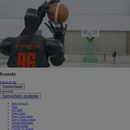
Kontakt
Napisz do nas
Samochody
Samochody
Samochody osobowe
Nowe Aygo X
Yaris
GR Yaris
Yaris Cross
Nowy Yaris Cross
Nowy Urban Cruiser
Corolla Hatchback
Corolla Sedan
Corolla TS Kombi