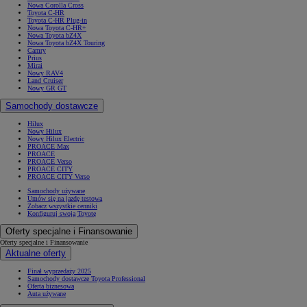
Nowa Corolla Cross
Toyota C-HR
Toyota C-HR Plug-in
Nowa Toyota C-HR+
Nowa Toyota bZ4X
Nowa Toyota bZ4X Touring
Camry
Prius
Mirai
Nowy RAV4
Land Cruiser
Nowy GR GT
Samochody dostawcze
Hilux
Nowy Hilux
Nowy Hilux Electric
PROACE Max
PROACE
PROACE Verso
PROACE CITY
PROACE CITY Verso
Samochody używane
Umów się na jazdę testową
Zobacz wszystkie cenniki
Konfiguruj swoją Toyotę
Oferty specjalne i Finansowanie
Oferty specjalne i Finansowanie
Aktualne oferty
Finał wyprzedaży 2025
Samochody dostawcze Toyota Professional
Oferta biznesowa
Auta używane