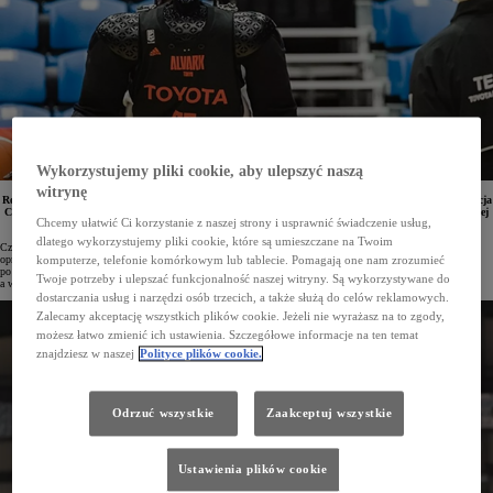
Wykorzystujemy pliki cookie, aby ulepszyć naszą
witrynę
Robot-koszykarz Toyoty po raz drugi znalazł się w Księdze Rekordów Guinnessa. Najnowsza generacja
CUE trafiła do kosza z blisko 25 m. Było to możliwe dzięki postępom w rozwoju algorytmów sztucznej
Chcemy ułatwić Ci korzystanie z naszej strony i usprawnić świadczenie usług,
inteligencji oraz dopracowaniu konstrukcji robota.
dlatego wykorzystujemy pliki cookie, które są umieszczane na Twoim
Czym jest CUE? To seria robotów do gry w koszykówkę wyposażonych w sztuczną inteligencję, których
opracowaniem inżynierowie Toyoty zajęli się w 2017 roku. Początkowo był to poboczny projekt realizowany
komputerze, telefonie komórkowym lub tablecie. Pomagają one nam zrozumieć
po godzinach. Kolejne ewolucje robota przyciągnęły uwagę prasy i mediów społecznościowych na świecie,
Twoje potrzeby i ulepszać funkcjonalność naszej witryny. Są wykorzystywane do
a władze Toyoty już w 2018 roku włączyły projekt do oficjalnych działań firmy.
dostarczania usług i narzędzi osób trzecich, a także służą do celów reklamowych.
Zalecamy akceptację wszystkich plików cookie. Jeżeli nie wyrażasz na to zgody,
możesz łatwo zmienić ich ustawienia. Szczegółowe informacje na ten temat
znajdziesz w naszej
Polityce plików cookie.
Odrzuć wszystkie
Zaakceptuj wszystkie
Ustawienia plików cookie