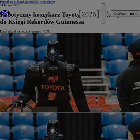
Przejdź do głównej zawartości
(Press Enter)
14 lutego 2025
Robotyczny koszykarz Toyoty został wpisany
Otwórz menu
do Księgi Rekordów Guinnessa
Drugi rekord najnowszej generacji CUE