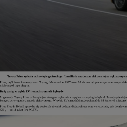
Toyota Prius zyskała technologię geofencingu. Umożliwia ona jeszcze efektywniejsze wykorzyst
Prius, czyli ikona innowacyjności Toyoty, debiutował w 1997 roku. Model ten był pierwszym masowo produko
miało napęd typu plug-in.
Od
81 900 zł
Duży zasięg w trybie EV i wszechstronność hybrydy
Yaris Cross
5. generacja Toyoty Prius w Europie jest dostępna wyłącznie z napędem typu plug-in hybrid. To najwydajnie
HYBRID
korzystając wyłącznie z napędu elektrycznego. W trybie EV samochód może pokonać do 86 km (cykl mieszany 
Prius Plug-in Hybrid sprawdza się doskonale również podczas dłuższych tras oraz w sytuacjach, gdy doładowani
CO
– od 11 g/km (wg WLTP).
2