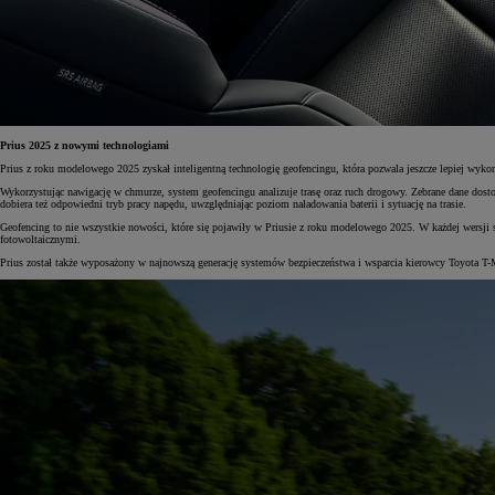
Prius 2025 z nowymi technologiami
Prius z roku modelowego 2025 zyskał inteligentną technologię geofencingu, która pozwala jeszcze lepiej wyk
Wykorzystując nawigację w chmurze, system geofencingu analizuje trasę oraz ruch drogowy. Zebrane dane dost
dobiera też odpowiedni tryb pracy napędu, uwzględniając poziom naładowania baterii i sytuację na trasie.
Geofencing to nie wszystkie nowości, które się pojawiły w Priusie z roku modelowego 2025. W każdej wersj
fotowoltaicznymi.
Prius został także wyposażony w najnowszą generację systemów bezpieczeństwa i wsparcia kierowcy Toyota T