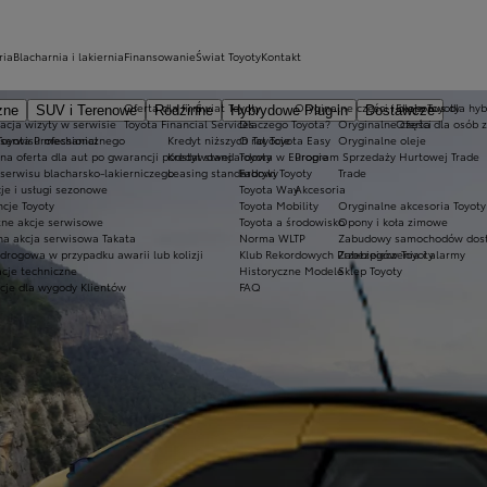
ria
Blacharnia i lakiernia
Finansowanie
Świat Toyoty
Kontakt
Oferta dla firm
Świat Toyoty
Oryginalne części i oleje Toyoty
Ekobonus dla hyb
zne
SUV i Terenowe
Rodzinne
Hybrydowe Plug-in
Dostawcze
acja wizyty w serwisie
Toyota Financial Services
Dlaczego Toyota?
Oryginalne części
Oferta dla osób 
oyota Professional
 serwisu mechanicznego
Kredyt niższych rat Toyota Easy
O Toyocie
Oryginalne oleje
lna oferta dla aut po gwarancji podstawowej
Kredyt standardowy
Toyota w Europie
Program Sprzedaży Hurtowej Trade
serwisu blacharsko-lakierniczego
Leasing standardowy
Fabryki Toyoty
Trade
je i usługi sezonowe
Toyota Way
Akcesoria
cje Toyoty
Toyota Mobility
Oryginalne akcesoria Toyoty
tne akcje serwisowe
Toyota a środowisko
Opony i koła zimowe
na akcja serwisowa Takata
Norma WLTP
Zabudowy samochodów dos
drogowa w przypadku awarii lub kolizji
Klub Rekordowych Przebiegów Toyoty
Zabezpieczenia i alarmy
acje techniczne
Historyczne Modele
Sklep Toyoty
cje dla wygody Klientów
FAQ