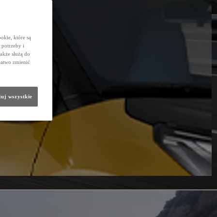
okie, które są
potrzeby i
także służą do
łatwo zmienić
uj wszystkie