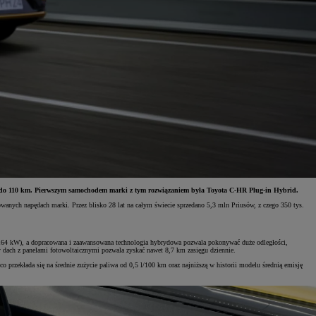
hać do 110 km. Pierwszym samochodem marki z tym rozwiązaniem była Toyota C-HR Plug-in Hybrid.
anych napędach marki. Przez blisko 28 lat na całym świecie sprzedano 5,3 mln Priusów, z czego 350 tys.
M (164 kW), a dopracowana i zaawansowana technologia hybrydowa pozwala pokonywać duże odległości,
dach z panelami fotowoltaicznymi pozwala zyskać nawet 8,7 km zasięgu dziennie.
 przekłada się na średnie zużycie paliwa od 0,5 l/100 km oraz najniższą w historii modelu średnią emisję