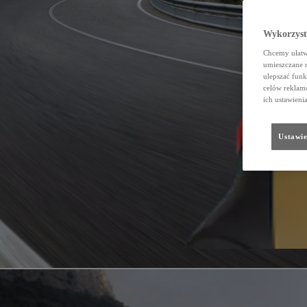
Wykorzystu
Chcemy ułatwi
umieszczane 
ulepszać funk
celów reklamo
ich ustawieni
Ustawie