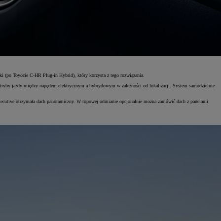
i (po Toyocie C-HR Plug-in Hybrid), który korzysta z tego rozwiązania.
ąc tryby jazdy między napędem elektrycznym a hybrydowym w zależności od lokalizacji. System samodzielnie
Executive otrzymała dach panoramiczny. W topowej odmianie opcjonalnie można zamówić dach z panelami