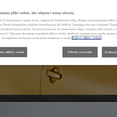
jemy pliki cookie, aby ulepszyć naszą witrynę
ć Ci korzystanie z naszej strony i usprawnić świadczenie usług, dlatego wykorzystujemy pliki co
na Twoim komputerze, telefonie komórkowym lub tablecie. Pomagają one nam zrozumieć Twoje 
cjonalność naszej witryny. Są wykorzystywane do dostarczania usług i narzędzi osób trzecich, a 
wych. Zalecamy akceptację wszystkich plików cookie. Jeżeli nie wyrażasz na to zgody, możesz 
a. Szczegółowe informacje na ten temat znajdziesz w naszej
Polityce plików cookie.
nia plików cookie
Odrzuć wszystkie
Zaakcept