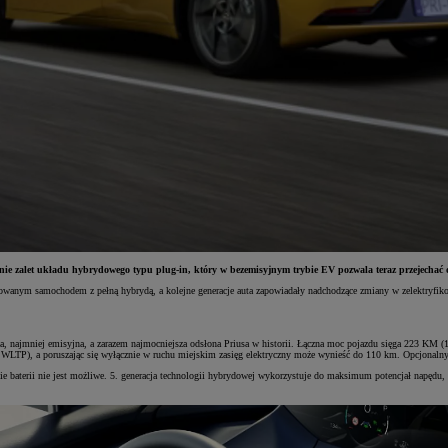
ywanie zalet układu hybrydowego typu plug-in, który w bezemisyjnym trybie EV pozwala teraz przejec
wanym samochodem z pełną hybrydą, a kolejne generacje auta zapowiadały nadchodzące zmiany w zelektryfikow
jsza, najmniej emisyjna, a zarazem najmocniejsza odsłona Priusa w historii. Łączna moc pojazdu sięga 223 K
WLTP), a poruszając się wyłącznie w ruchu miejskim zasięg elektryczny może wynieść do 110 km. Opcjonalny 
e baterii nie jest możliwe. 5. generacja technologii hybrydowej wykorzystuje do maksimum potencjał napędu, co