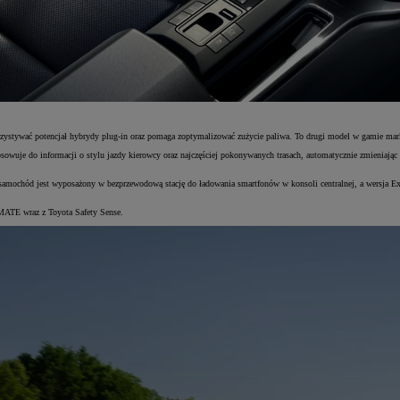
orzystywać potencjał hybrydy plug-in oraz pomaga zoptymalizować zużycie paliwa. To drugi model w gamie mark
osowuje do informacji o stylu jazdy kierowcy oraz najczęściej pokonywanych trasach, automatycznie zmieniaj
i samochód jest wyposażony w bezprzewodową stację do ładowania smartfonów w konsoli centralnej, a wersja 
-MATE wraz z Toyota Safety Sense.