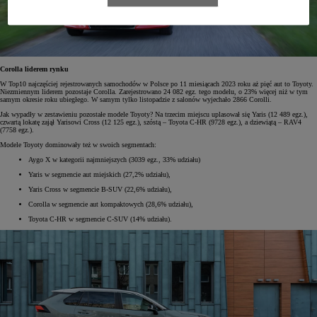
Corolla liderem rynku
W Top10 najczęściej rejestrowanych samochodów w Polsce po 11 miesiącach 2023 roku aż pięć aut to Toyoty.
Niezmiennym liderem pozostaje Corolla. Zarejestrowano 24 082 egz. tego modelu, o 23% więcej niż w tym
samym okresie roku ubiegłego. W samym tylko listopadzie z salonów wyjechało 2866 Corolli.
Jak wypadły w zestawieniu pozostałe modele Toyoty? Na trzecim miejscu uplasował się Yaris (12 489 egz.),
czwartą lokatę zajął Yarisowi Cross (12 125 egz.), szóstą – Toyota C-HR (9728 egz.), a dziewiątą – RAV4
(7758 egz.).
Modele Toyoty dominowały też w swoich segmentach:
Aygo X w kategorii najmniejszych (3039 egz., 33% udziału)
Yaris w segmencie aut miejskich (27,2% udziału),
Yaris Cross w segmencie B-SUV (22,6% udziału),
Corolla w segmencie aut kompaktowych (28,6% udziału),
Toyota C-HR w segmencie C-SUV (14% udziału).