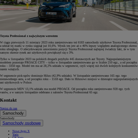
Toyota Professional z najwyższym wzrostem
W ciągu pierwszych 11 miesięcy 2023 roku zarejestrowano też 6183 samochody użytkowe Toyota Professional,
a udział tej marki w rynku sięgnął już 10,6%. Wynik ten jest aż o 46% lepszy względem analogicznego okresu
roku ubiegłego. O zdecydowanym umocnieniu pozycji Toyota Professional najlepiej świadczy fakt, że w tym
samym okresie rynek aut użytkowych powiększył się o 3%.
Tylko w listopadzie 2023 na polskich drogach przybyło 445 dostawczych aut Toyoty. Najpopularniejszym
modelem pozostaje PROACE CITY – tylko w listopadzie zarejestrowano go w liczbie 210 egz., a od początku
roku – 3350 egz. Model ten ma aż 28,2% udziału w segmencie, czyli więcej niż dwóch kolejnych konkurentów
razem wziętych.
W segmencie pick-upów dominuje Hilux (42,9% udziału). W listopadzie zarejestrowano 165 egz. tego
niezawodnego auta, a od początku roku – 1518 egz. Dało to Hiluxowi miejsce w dziesiątce najpopularniejszych
aut użytkowych w Polsce.
W segmencie MDV 13,1% udziału ma model PROACE. Od początku roku zarejestrowano 928 egz. tych
vanów, a w samym listopadzie odebrano z salonów Toyota Professional 65 egz.
Kontakt
Napisz do nas
Samochody
Samochody
Samochody osobowe
Nowe Aygo X
Yaris
GR Yaris