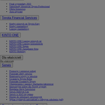
Finał wyprzedaży 2025
Samochody dostawcze Toyota Professional
Oferta biznesowa
Auta używane
Toyota Financial Services
Kredyt niższych rat Toyota Easy
Kredyt standardowy
Leasing standardowy
KINTO ONE
KINTO ONE Leasing niższych rat
KINTO ONE Leasing konsumencki
KINTO ONE Najem
KINTO ONE Zarządzanie flotą
KINTO Mobility
Dla właścicieli
Dla właścicieli
Serwis
Promocje i sezonowe usługi
Pozostałe oferty serwisu
Rezerwacja wizyty w serwisie
Gwarancja Toyota Relax
Pozostałe Gwarancje Toyoty
Ubezpieczenia i naprawy blacharsko-lakiernicze
Innowacyjne usługi dla Twojej wygody
Bezpłatne Akcje Serwisowe
Serwis Dobrych Cen
Serwis w ASO się opłaca
Dostęp do informacji serwisowych
Wykaz wydanych zaświadczeń o odbytym szkoleniu (pdf)