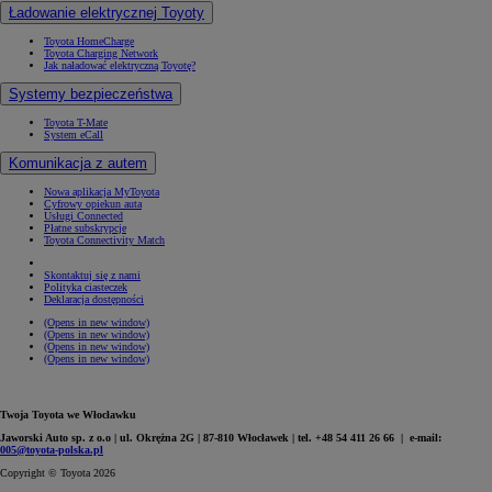
Ładowanie elektrycznej Toyoty
Toyota HomeCharge
Toyota Charging Network
Jak naładować elektryczną Toyotę?
Systemy bezpieczeństwa
Toyota T-Mate
System eCall
Komunikacja z autem
Nowa aplikacja MyToyota
Cyfrowy opiekun auta
Usługi Connected
Płatne subskrypcje
Toyota Connectivity Match
Skontaktuj się z nami
Polityka ciasteczek
Deklaracja dostępności
(Opens in new window)
(Opens in new window)
(Opens in new window)
(Opens in new window)
Twoja Toyota we Włocławku
Jaworski Auto sp. z o.o | ul. Okrężna 2G | 87-810 Włocławek | tel. +48 54 411 26 66 | e-mail:
005@toyota-polska.pl
Copyright © Toyota 2026