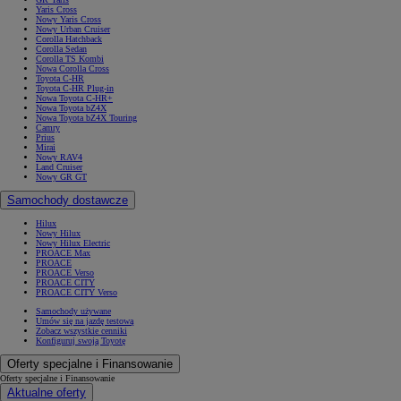
Yaris Cross
Nowy Yaris Cross
Nowy Urban Cruiser
Corolla Hatchback
Corolla Sedan
Corolla TS Kombi
Nowa Corolla Cross
Toyota C-HR
Toyota C-HR Plug-in
Nowa Toyota C-HR+
Nowa Toyota bZ4X
Nowa Toyota bZ4X Touring
Camry
Prius
Mirai
Nowy RAV4
Land Cruiser
Nowy GR GT
Samochody dostawcze
Hilux
Nowy Hilux
Nowy Hilux Electric
PROACE Max
PROACE
PROACE Verso
PROACE CITY
PROACE CITY Verso
Samochody używane
Umów się na jazdę testową
Zobacz wszystkie cenniki
Konfiguruj swoją Toyotę
Oferty specjalne i Finansowanie
Oferty specjalne i Finansowanie
Aktualne oferty