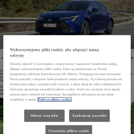
Wykorzystujemy pliki cookie, aby ulepszyć naszą
Liczba zarejestrowanych nowych Toyot od początku 2023 roku sięgnęła już 83 471 egz. Najczęściej
witrynę
wybieranym modelem w Polsce i liderem rynku flotowego była Corolla. Klienci indywidualni chętniej
wybierali Toyotę Yaris Cross. Liczba rejestracji aut użytkowych Toyota Professional względem
Chcemy ułatwić Ci korzystanie z naszej strony i usprawnić świadczenie usług,
analogicznego okresu roku ubiegłego wzrosła o 46%.
dlatego wykorzystujemy pliki cookie, które są umieszczane na Twoim
Liczba nowych Toyot, które od stycznia do listopada 2023 roku wyjechały na polskie drogi, sięgnęła już
83 471 egz. Wynik ten jest o 25% lepszy niż miało to miejsce w analogicznym okresie roku ubiegłego. Warto
komputerze, telefonie komórkowym lub tablecie. Pomagają one nam zrozumieć
zwrócić uwagę, że w międzyczasie cały polski rynek samochodów osobowych powiększył się o 13%. Udział
Twoje potrzeby i ulepszać funkcjonalność naszej witryny. Są wykorzystywane do
Toyoty w nim wynosi już 19,3%.
dostarczania usług i narzędzi osób trzecich, a także służą do celów reklamowych.
Tylko w listopadzie 2023 roku zarejestrowano 7813 aut Toyoty (wzrost o 24%). Japońska marka jest
Zalecamy akceptację wszystkich plików cookie. Jeżeli nie wyrażasz na to zgody,
najpopularniejsza zarówno wśród firm (5451 egz., 18% udziału), jak i wśród klientów indywidualnych (2362
egz., 20,6% udziału).
możesz łatwo zmienić ich ustawienia. Szczegółowe informacje na ten temat
znajdziesz w naszej
Polityce plików cookie.
Odrzuć wszystkie
Zaakceptuj wszystkie
Ustawienia plików cookie