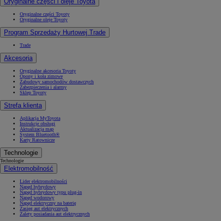
Oryginalne części i oleje Toyota
Oryginalne części Toyoty
Oryginalne oleje Toyoty
Program Sprzedaży Hurtowej Trade
Trade
Akcesoria
Oryginalne akcesoria Toyoty
Opony i koła zimowe
Zabudowy samochodów dostawczych
Zabezpieczenia i alarmy
Sklep Toyoty
Strefa klienta
Aplikacja MyToyota
Instrukcje obsługi
Aktualizacja map
System Bluetooth®
Karty Ratownicze
Technologie
Technologie
Elektromobilność
Lider elektromobilności
Napęd hybrydowy
Napęd hybrydowy typu plug-in
Napęd wodorowy
Napęd elektryczny na baterię
Zasięg aut elektrycznych
Zalety posiadania aut elektrycznych