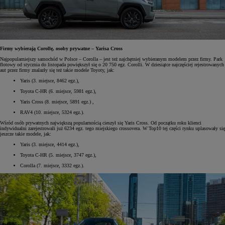
Firmy wybierają Corollę, osoby prywatne – Yarisa Cross
Najpopularniejszy samochód w Polsce – Corolla – jest też najchętniej wybieranym modelem przez firmy. Park
flotowy od stycznia do listopada powiększył się o 20 750 egz. Corolli. W dziesiątce najczęściej rejestrowanych
aut przez firmy znalazły się też takie modele Toyoty, jak:
Yaris (3. miejsce, 8462 egz.),
Toyota C-HR (6. miejsce, 5981 egz.),
Yaris Cross (8. miejsce, 5891 egz.) ,
RAV4 (10. miejsce, 5324 egz.).
Wśród osób prywatnych największą popularnością cieszył się Yaris Cross. Od początku roku klienci
indywidualni zarejestrowali już 6234 egz. tego miejskiego crossovera. W Top10 tej części rynku uplasowały się
jeszcze takie modele, jak:
Yaris (3. miejsce, 4414 egz.),
Toyota C-HR (5. miejsce, 3747 egz.),
Corolla (7. miejsce, 3332 egz.).