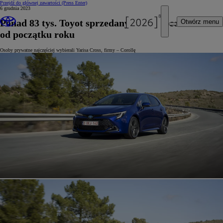
Przejdź do głównej zawartości
(Press Enter)
6 grudnia 2023
Ponad 83 tys. Toyot sprzedanych w Polsce
Otwórz menu
od początku roku
Osoby prywatne najczęściej wybierali Yarisa Cross, firmy – Corollę