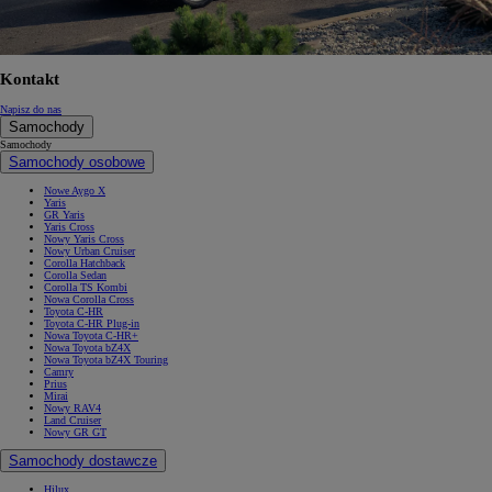
Kontakt
Napisz do nas
Samochody
Samochody
Samochody osobowe
Nowe Aygo X
Yaris
GR Yaris
Yaris Cross
Nowy Yaris Cross
Nowy Urban Cruiser
Corolla Hatchback
Corolla Sedan
Corolla TS Kombi
Nowa Corolla Cross
Toyota C-HR
Toyota C-HR Plug-in
Nowa Toyota C-HR+
Nowa Toyota bZ4X
Nowa Toyota bZ4X Touring
Camry
Prius
Mirai
Nowy RAV4
Land Cruiser
Nowy GR GT
Samochody dostawcze
Hilux