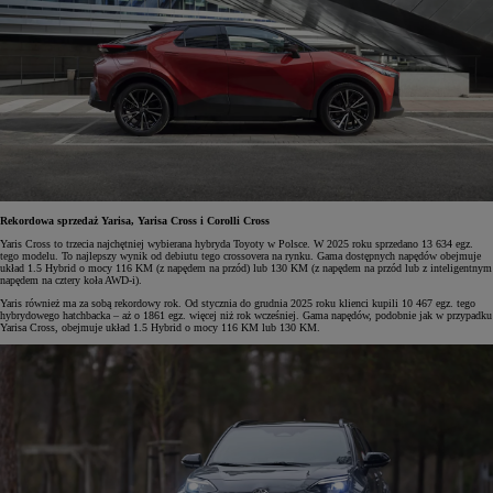
Rekordowa sprzedaż Yarisa, Yarisa Cross i Corolli Cross
Yaris Cross to trzecia najchętniej wybierana hybryda Toyoty w Polsce. W 2025 roku sprzedano 13 634 egz.
tego modelu. To najlepszy wynik od debiutu tego crossovera na rynku. Gama dostępnych napędów obejmuje
układ 1.5 Hybrid o mocy 116 KM (z napędem na przód) lub 130 KM (z napędem na przód lub z inteligentnym
napędem na cztery koła AWD-i).
Yaris również ma za sobą rekordowy rok. Od stycznia do grudnia 2025 roku klienci kupili 10 467 egz. tego
hybrydowego hatchbacka – aż o 1861 egz. więcej niż rok wcześniej. Gama napędów, podobnie jak w przypadku
Yarisa Cross, obejmuje układ 1.5 Hybrid o mocy 116 KM lub 130 KM.