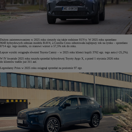
Dużym zainteresowaniem w 2025 roku cieszyły się także rodzinne SUV-y. W 2025 roku sprzedano
9648 hybrydowych odmian modelu RAV4, a Corolla Cross odnotowała najlepszy rok na rynku – sprzedano
6714 egz. tego modelu, co stanowi wzrost o 57,5% rok do roku.
Lepsze wyniki osiągnęła również Toyota Camry – w 2025 roku klienci kupili 3762 egz. tego auta (+25,2%).
W IV kwartale 2025 roku ruszyła sprzedaż hybrydowej Toyoty Aygo X, a przed 1 stycznia 2026 roku
do klientów trafiło już 311 aut.
Legendarny Prius w 2025 roku osiągnął sprzedaż na poziomie 97 egz.