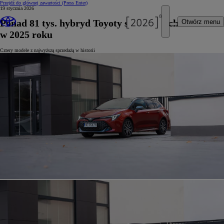
Przejdź do głównej zawartości
(Press Enter)
19 stycznia 2026
Ponad 81 tys. hybryd Toyoty sprzedanych w Polsce
Otwórz menu
w 2025 roku
Cztery modele z najwyższą sprzedażą w historii