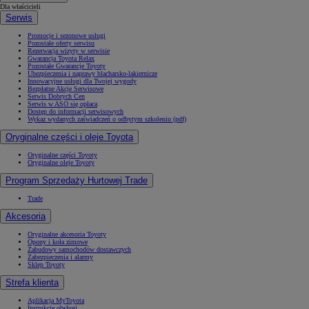
Dla właścicieli
Serwis
Promocje i sezonowe usługi
Pozostałe oferty serwisu
Rezerwacja wizyty w serwisie
Gwarancja Toyota Relax
Pozostałe Gwarancje Toyoty
Ubezpieczenia i naprawy blacharsko-lakiernicze
Innowacyjne usługi dla Twojej wygody
Bezpłatne Akcje Serwisowe
Serwis Dobrych Cen
Serwis w ASO się opłaca
Dostęp do informacji serwisowych
Wykaz wydanych zaświadczeń o odbytym szkoleniu (pdf)
Oryginalne części i oleje Toyota
Oryginalne części Toyoty
Oryginalne oleje Toyoty
Program Sprzedaży Hurtowej Trade
Trade
Akcesoria
Oryginalne akcesoria Toyoty
Opony i koła zimowe
Zabudowy samochodów dostawczych
Zabezpieczenia i alarmy
Sklep Toyoty
Strefa klienta
Aplikacja MyToyota
Instrukcje obsługi