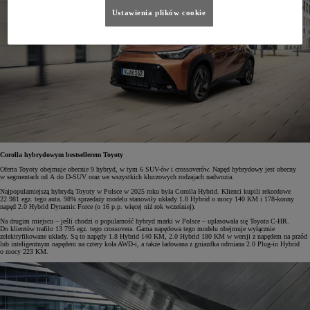
Ustawienia plików cookie
Corolla hybrydowym bestsellerem Toyoty
Oferta Toyoty obejmuje obecnie 9 hybryd, w tym 6 SUV-ów i crossoverów. Napęd hybrydowy jest obecny
w segmentach od A do D-SUV oraz we wszystkich kluczowych rodzajach nadwozia.
Najpopularniejszą hybrydą Toyoty w Polsce w 2025 roku była Corolla Hybrid. Klienci kupili rekordowe
22 981 egz. tego auta. 98% sprzedaży modelu stanowiły układy 1.8 Hybrid o mocy 140 KM i 178-konny
napęd 2.0 Hybrid Dynamic Force (o 16 p.p. więcej niż rok wcześniej).
Na drugim miejscu – jeśli chodzi o popularność hybryd marki w Polsce – uplasowała się Toyota C-HR.
Do klientów trafiło 13 795 egz. tego crossovera. Gama napędowa tego modelu obejmuje wyłącznie
zelektryfikowane układy. Są to napędy 1.8 Hybrid 140 KM, 2.0 Hybrid 180 KM w wersji z napędem na przód
lub inteligentnym napędem na cztery koła AWD-i, a także ładowana z gniazdka odmiana 2.0 Plug-in Hybrid
o mocy 223 KM.