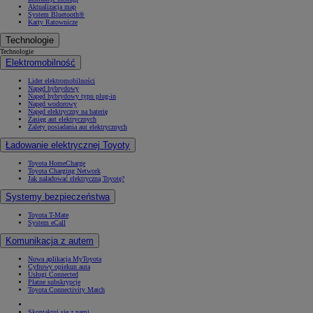
Aktualizacja map
System Bluetooth®
Karty Ratownicze
Technologie
Technologie
Elektromobilność
Lider elektromobilności
Napęd hybrydowy
Napęd hybrydowy typu plug-in
Napęd wodorowy
Napęd elektryczny na baterię
Zasięg aut elektrycznych
Zalety posiadania aut elektrycznych
Ładowanie elektrycznej Toyoty
Toyota HomeCharge
Toyota Charging Network
Jak naładować elektryczną Toyotę?
Systemy bezpieczeństwa
Toyota T-Mate
System eCall
Komunikacja z autem
Nowa aplikacja MyToyota
Cyfrowy opiekun auta
Usługi Connected
Płatne subskrypcje
Toyota Connectivity Match
Skontaktuj się z nami