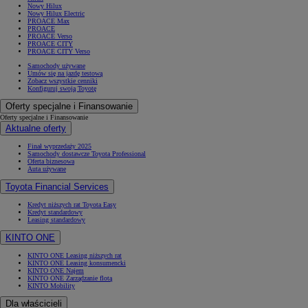
Nowy Hilux
Nowy Hilux Electric
PROACE Max
PROACE
PROACE Verso
PROACE CITY
PROACE CITY Verso
Samochody używane
Umów się na jazdę testową
Zobacz wszystkie cenniki
Konfiguruj swoją Toyotę
Oferty specjalne i Finansowanie
Oferty specjalne i Finansowanie
Aktualne oferty
Finał wyprzedaży 2025
Samochody dostawcze Toyota Professional
Oferta biznesowa
Auta używane
Toyota Financial Services
Kredyt niższych rat Toyota Easy
Kredyt standardowy
Leasing standardowy
KINTO ONE
KINTO ONE Leasing niższych rat
KINTO ONE Leasing konsumencki
KINTO ONE Najem
KINTO ONE Zarządzanie flotą
KINTO Mobility
Dla właścicieli