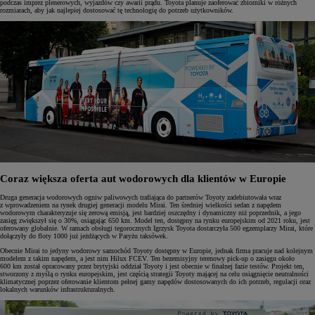
podczas imprez plenerowych, wyjazdów czy awarii prądu. Toyota planuje zaoferować zbiorniki w różnych
rozmiarach, aby jak najlepiej dostosować tę technologię do potrzeb użytkowników.
Coraz większa oferta aut wodorowych dla klientów w Europie
Druga generacja wodorowych ogniw paliwowych trafiająca do partnerów Toyoty zadebiutowała wraz
z wprowadzeniem na rynek drugiej generacji modelu Mirai. Ten średniej wielkości sedan z napędem
wodorowym charakteryzuje się zerową emisją, jest bardziej oszczędny i dynamiczny niż poprzednik, a jego
zasięg zwiększył się o 30%, osiągając 650 km. Model ten, dostępny na rynku europejskim od 2021 roku, jest
oferowany globalnie. W ramach obsługi tegorocznych Igrzysk Toyota dostarczyła 500 egzemplarzy Mirai, które
dołączyły do floty 1000 już jeżdżących w Paryżu taksówek.
Obecnie Mirai to jedyny wodorowy samochód Toyoty dostępny w Europie, jednak firma pracuje nad kolejnym
modelem z takim napędem, a jest nim Hilux FCEV. Ten bezemisyjny terenowy pick-up o zasięgu około
600 km został opracowany przez brytyjski oddział Toyoty i jest obecnie w finalnej fazie testów. Projekt ten,
stworzony z myślą o rynku europejskim, jest częścią strategii Toyoty mającej na celu osiągnięcie neutralności
klimatycznej poprzez oferowanie klientom pełnej gamy napędów dostosowanych do ich potrzeb, regulacji oraz
lokalnych warunków infrastrukturalnych.