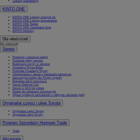
Leasing standardowy
KINTO ONE
KINTO ONE Leasing niższych rat
KINTO ONE Leasing konsumencki
KINTO ONE Najem
KINTO ONE Zarządzanie flotą
KINTO Mobility
Dla właścicieli
Dla właścicieli
Serwis
Promocje i sezonowe usługi
Pozostałe oferty serwisu
Rezerwacja wizyty w serwisie
Gwarancja Toyota Relax
Pozostałe Gwarancje Toyoty
Ubezpieczenia i naprawy blacharsko-lakiernicze
Innowacyjne usługi dla Twojej wygody
Bezpłatne Akcje Serwisowe
Serwis Dobrych Cen
Serwis w ASO się opłaca
Dostęp do informacji serwisowych
Wykaz wydanych zaświadczeń o odbytym szkoleniu (pdf)
Oryginalne części i oleje Toyota
Oryginalne części Toyoty
Oryginalne oleje Toyoty
Program Sprzedaży Hurtowej Trade
Trade
Akcesoria