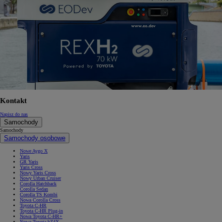
Kontakt
Napisz do nas
Samochody
Samochody
Samochody osobowe
Nowe Aygo X
Yaris
GR Yaris
Yaris Cross
Nowy Yaris Cross
Nowy Urban Cruiser
Corolla Hatchback
Corolla Sedan
Corolla TS Kombi
Nowa Corolla Cross
Toyota C-HR
Toyota C-HR Plug-in
Nowa Toyota C-HR+
Nowa Toyota bZ4X