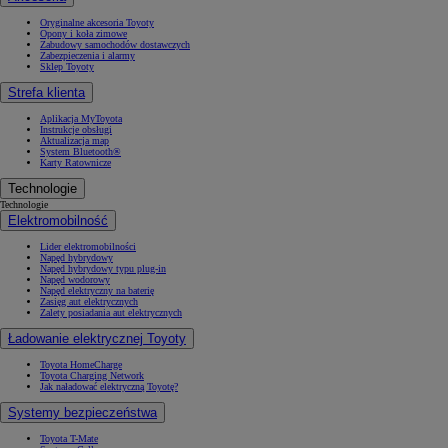
Oryginalne akcesoria Toyoty
Opony i koła zimowe
Zabudowy samochodów dostawczych
Zabezpieczenia i alarmy
Sklep Toyoty
Strefa klienta
Aplikacja MyToyota
Instrukcje obsługi
Aktualizacja map
System Bluetooth®
Karty Ratownicze
Technologie
Technologie
Elektromobilność
Lider elektromobilności
Napęd hybrydowy
Napęd hybrydowy typu plug-in
Napęd wodorowy
Napęd elektryczny na baterię
Zasięg aut elektrycznych
Zalety posiadania aut elektrycznych
Ładowanie elektrycznej Toyoty
Toyota HomeCharge
Toyota Charging Network
Jak naładować elektryczną Toyotę?
Systemy bezpieczeństwa
Toyota T-Mate