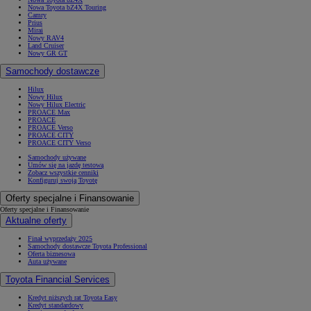
Nowa Toyota bZ4X Touring
Camry
Prius
Mirai
Nowy RAV4
Land Cruiser
Nowy GR GT
Samochody dostawcze
Hilux
Nowy Hilux
Nowy Hilux Electric
PROACE Max
PROACE
PROACE Verso
PROACE CITY
PROACE CITY Verso
Samochody używane
Umów się na jazdę testową
Zobacz wszystkie cenniki
Konfiguruj swoją Toyotę
Oferty specjalne i Finansowanie
Oferty specjalne i Finansowanie
Aktualne oferty
Finał wyprzedaży 2025
Samochody dostawcze Toyota Professional
Oferta biznesowa
Auta używane
Toyota Financial Services
Kredyt niższych rat Toyota Easy
Kredyt standardowy