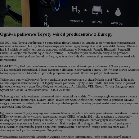
Ogniwa paliwowe Toyoty wśród producentów z Europy
Od 2021 roku Toyota współpracuje z portugalską firmą CaetanoBus, angażując się w produkcję napędzanych
wodorem autobusów H2.City Gold zapewniających bezemisyjny transport miejski oraz dalekobieżny. Obecnie
już 115 takich pojazdów jest częścią transportu publicznego w Niemczech, Francji, Hiszpanii, Portugalii
i Danii, a kolejne zamówienia są w trakcie realizacji. Dwanaście z tych autobusów służyło do przewozu
sportowców i gości podczas Igrzysk w Paryżu, w tym dwa były dostosowane do przewozu osób na wózkach
inwalidzkich.
Model H2.City Gold jest autobusem niskopodłogowym z modułami ogniw paliwowych Toyoty o mocy
70 kW produkcji europejskiej. Pojazd dysponuje silnikiem elektrycznym o mocy 180 kW oraz litowo-tytanową
baterią o pojemności 44 kWh, co pozwala przejechać mu ponad 500 km na jednym tankowaniu.
Technologia ogniw paliwowych Toyoty znalazła także zastosowanie w ciężarówkach marki VDL, które mają
na celu wsparcie dekarbonizacji flot logistycznych partnerów Toyoty w sieci TME. Ten sam model ciężarówki
jest obecnie testowany przez Coca-Colę we współpracy z Air Liquide, VDL Groep i Toyotą. Zasięg pojazdu
wynosi do 450 km, a czas tankowania – około 20 minut.
Technologia zasilania wodorem ma również duży potencjał na wodzie. Toyota rozpoczęła współpracę z dwoma
firmami z rynku jachtowego. EODev, której Toyota jest współwłaścicielem, wprowadziła generator REXH2
mogący pracować w wilgotnych warunkach na pokładzie jachtu. Podobny projekt został zrealizowany wspólnie
z norweską firmą Corvus.
Ogniwa paliwowe Toyoty znajdują zastosowanie także w innych dziedzinach poza sektorem mobilności. Firma
EODev wykorzystuje je w swoich generatorach prądu GEH2. W maju 2021 roku urządzenia te dostarczyły
zieloną energię do spektakularnej iluminacji wieży Eiffla. Ich kolejnym innowacyjnym zastosowaniem
w energetyce są przenośne kartridże z wodorem. Każdy pojemnik o długości 40 cm może być podłączony
do niewielkich generatorów prądu z ogniwami paliwowymi, a zawartość jednego kartridża może zasilić
domową kuchenkę mikrofalową przez 3-4 godziny.
Wprowadzenie wodorowych kartridżów wymaga niewielkiej infrastruktury, która może dostarczyć energię