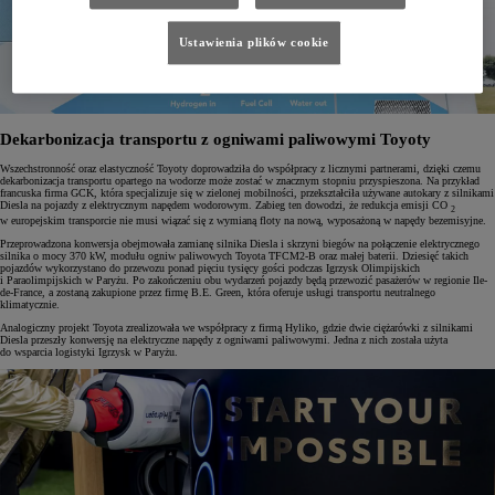
Ustawienia plików cookie
Dekarbonizacja transportu z ogniwami paliwowymi Toyoty
Wszechstronność oraz elastyczność Toyoty doprowadziła do współpracy z licznymi partnerami, dzięki czemu
dekarbonizacja transportu opartego na wodorze może zostać w znacznym stopniu przyspieszona. Na przykład
francuska firma GCK, która specjalizuje się w zielonej mobilności, przekształciła używane autokary z silnikami
Diesla na pojazdy z elektrycznym napędem wodorowym. Zabieg ten dowodzi, że redukcja emisji CO
2
w europejskim transporcie nie musi wiązać się z wymianą floty na nową, wyposażoną w napędy bezemisyjne.
Przeprowadzona konwersja obejmowała zamianę silnika Diesla i skrzyni biegów na połączenie elektrycznego
silnika o mocy 370 kW, modułu ogniw paliwowych Toyota TFCM2-B oraz małej baterii. Dziesięć takich
pojazdów wykorzystano do przewozu ponad pięciu tysięcy gości podczas Igrzysk Olimpijskich
i Paraolimpijskich w Paryżu. Po zakończeniu obu wydarzeń pojazdy będą przewozić pasażerów w regionie Ile-
de-France, a zostaną zakupione przez firmę B.E. Green, która oferuje usługi transportu neutralnego
klimatycznie.
Analogiczny projekt Toyota zrealizowała we współpracy z firmą Hyliko, gdzie dwie ciężarówki z silnikami
Diesla przeszły konwersję na elektryczne napędy z ogniwami paliwowymi. Jedna z nich została użyta
do wsparcia logistyki Igrzysk w Paryżu.