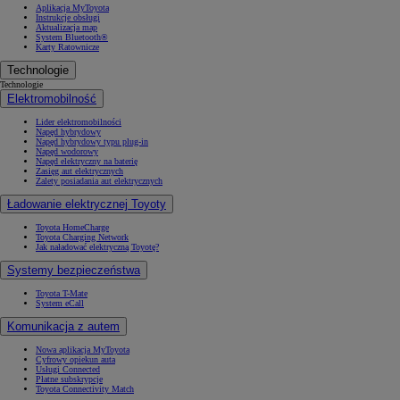
Aplikacja MyToyota
Instrukcje obsługi
Aktualizacja map
System Bluetooth®
Karty Ratownicze
Technologie
Technologie
Elektromobilność
Lider elektromobilności
Napęd hybrydowy
Napęd hybrydowy typu plug-in
Napęd wodorowy
Napęd elektryczny na baterię
Zasięg aut elektrycznych
Zalety posiadania aut elektrycznych
Ładowanie elektrycznej Toyoty
Toyota HomeCharge
Toyota Charging Network
Jak naładować elektryczną Toyotę?
Systemy bezpieczeństwa
Toyota T-Mate
System eCall
Komunikacja z autem
Nowa aplikacja MyToyota
Cyfrowy opiekun auta
Usługi Connected
Płatne subskrypcje
Toyota Connectivity Match