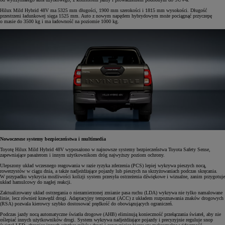
Hilux Mild Hybrid 48V ma 5325 mm długości, 1900 mm szerokości i 1815 mm wysokości. Długość
przestrzeni ładunkowej sięga 1525 mm. Auto z nowym napędem hybrydowym może pociągnąć przyczepę
o masie do 3500 kg i ma ładowność na poziomie 1000 kg.
Nowoczesne systemy bezpieczeństwa i multimedia
Toyotę Hilux Mild Hybrid 48V wyposażono w najnowsze systemy bezpieczeństwa Toyota Safety Sense,
zapewniające pasażerom i innym użytkownikom dróg najwyższy poziom ochrony.
Ulepszony układ wczesnego reagowania w razie ryzyka zderzenia (PCS) lepiej wykrywa pieszych nocą,
rowerzystów w ciągu dnia, a także nadjeżdżające pojazdy lub pieszych na skrzyżowaniach podczas skręcania.
W przypadku wykrycia możliwości kolizji system przesyła ostrzeżenia dźwiękowe i wizualne, zanim przygotuje
układ hamulcowy do nagłej reakcji.
Zaktualizowany układ ostrzegania o niezamierzonej zmianie pasa ruchu (LDA) wykrywa nie tylko namalowane
linie, lecz również krawędź drogi. Adaptacyjny tempomat (ACC) z układem rozpoznawania znaków drogowych
(RSA) pozwala kierowcy szybko dostosować prędkość do obowiązujących ograniczeń.
Podczas jazdy nocą automatyczne światła drogowe (AHB) eliminują konieczność przełączania świateł, aby nie
oślepiać innych użytkowników drogi. System wykrywa nadjeżdżające pojazdy i precyzyjnie reguluje snop