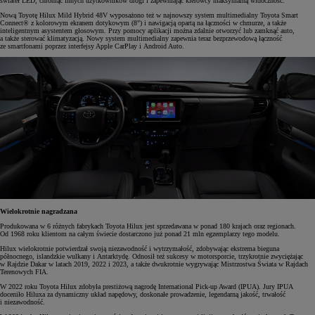
świateł LED, chroniąc innych użytkowników drogi i zapewniając kierowcy maksymalną widoczność.
Nową Toyotę Hilux Mild Hybrid 48V wyposażono też w najnowszy system multimedialny Toyota Smart
Connect® z kolorowym ekranem dotykowym (8") i nawigacją opartą na łączności w chmurze, a także
inteligentnym asystentem głosowym. Przy pomocy aplikacji można zdalnie otworzyć lub zamknąć auto,
a także sterować klimatyzacją. Nowy system multimedialny zapewnia teraz bezprzewodową łączność
ze smartfonami poprzez interfejsy Apple CarPlay i Android Auto.
Wielokrotnie nagradzana
Produkowana w 6 różnych fabrykach Toyota Hilux jest sprzedawana w ponad 180 krajach oraz regionach.
Od 1968 roku klientom na całym świecie dostarczono już ponad 21 mln egzemplarzy tego modelu.
Hilux wielokrotnie potwierdzał swoją niezawodność i wytrzymałość, zdobywając ekstrema bieguna
północnego, islandzkie wulkany i Antarktydę. Odnosił też sukcesy w motorsporcie, trzykrotnie zwyciężając
w Rajdzie Dakar w latach 2019, 2022 i 2023, a także dwukrotnie wygrywając Mistrzostwa Świata w Rajdach
Terenowych FIA.
W 2022 roku Toyota Hilux zdobyła prestiżową nagrodę International Pick-up Award (IPUA). Jury IPUA
doceniło Hiluxa za dynamiczny układ napędowy, doskonałe prowadzenie, legendarną jakość, trwałość
i niezawodność.