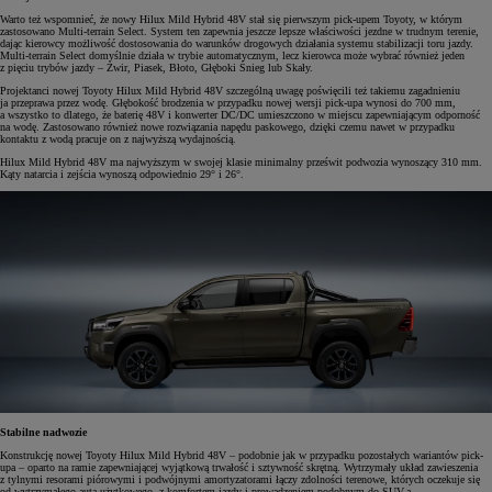
Warto też wspomnieć, że nowy Hilux Mild Hybrid 48V stał się pierwszym pick-upem Toyoty, w którym
zastosowano Multi-terrain Select. System ten zapewnia jeszcze lepsze właściwości jezdne w trudnym terenie,
dając kierowcy możliwość dostosowania do warunków drogowych działania systemu stabilizacji toru jazdy.
Multi-terrain Select domyślnie działa w trybie automatycznym, lecz kierowca może wybrać również jeden
z pięciu trybów jazdy – Żwir, Piasek, Błoto, Głęboki Śnieg lub Skały.
Projektanci nowej Toyoty Hilux Mild Hybrid 48V szczególną uwagę poświęcili też takiemu zagadnieniu
ja przeprawa przez wodę. Głębokość brodzenia w przypadku nowej wersji pick-upa wynosi do 700 mm,
a wszystko to dlatego, że baterię 48V i konwerter DC/DC umieszczono w miejscu zapewniającym odporność
na wodę. Zastosowano również nowe rozwiązania napędu paskowego, dzięki czemu nawet w przypadku
kontaktu z wodą pracuje on z najwyższą wydajnością.
Hilux Mild Hybrid 48V ma najwyższym w swojej klasie minimalny prześwit podwozia wynoszący 310 mm.
Kąty natarcia i zejścia wynoszą odpowiednio 29° i 26°.
Stabilne nadwozie
Konstrukcję nowej Toyoty Hilux Mild Hybrid 48V – podobnie jak w przypadku pozostałych wariantów pick-
upa – oparto na ramie zapewniającej wyjątkową trwałość i sztywność skrętną. Wytrzymały układ zawieszenia
z tylnymi resorami piórowymi i podwójnymi amortyzatorami łączy zdolności terenowe, których oczekuje się
od wytrzymałego auta użytkowego, z komfortem jazdy i prowadzeniem podobnym do SUV-a.