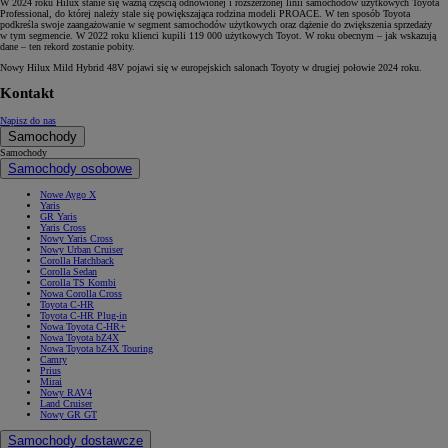
W 2024 roku Hilux stanie się ważną częścią odnowionej i rozszerzonej linii samochodów użytkowych Toyota
Professional, do której należy stale się powiększająca rodzina modeli PROACE. W ten sposób Toyota
podkreśla swoje zaangażowanie w segment samochodów użytkowych oraz dążenie do zwiększenia sprzedaży
w tym segmencie. W 2022 roku klienci kupili 119 000 użytkowych Toyot. W roku obecnym – jak wskazują
dane – ten rekord zostanie pobity.
Nowy Hilux Mild Hybrid 48V pojawi się w europejskich salonach Toyoty w drugiej połowie 2024 roku.
Kontakt
Napisz do nas
Samochody
Samochody
Samochody osobowe
Nowe Aygo X
Yaris
GR Yaris
Yaris Cross
Nowy Yaris Cross
Nowy Urban Cruiser
Corolla Hatchback
Corolla Sedan
Corolla TS Kombi
Nowa Corolla Cross
Toyota C-HR
Toyota C-HR Plug-in
Nowa Toyota C-HR+
Nowa Toyota bZ4X
Nowa Toyota bZ4X Touring
Camry
Prius
Mirai
Nowy RAV4
Land Cruiser
Nowy GR GT
Samochody dostawcze