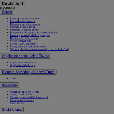
Dla właścicieli
Dla właścicieli
Serwis
Promocje i sezonowe usługi
Pozostałe oferty serwisu
Rezerwacja wizyty w serwisie
Gwarancja Toyota Relax
Pozostałe Gwarancje Toyoty
Ubezpieczenia i naprawy blacharsko-lakiernicze
Innowacyjne usługi dla Twojej wygody
Bezpłatne Akcje Serwisowe
Serwis Dobrych Cen
Serwis w ASO się opłaca
Dostęp do informacji serwisowych
Wykaz wydanych zaświadczeń o odbytym szkoleniu (pdf)
Oryginalne części i oleje Toyota
Oryginalne części Toyoty
Oryginalne oleje Toyoty
Program Sprzedaży Hurtowej Trade
Trade
Akcesoria
Oryginalne akcesoria Toyoty
Opony i koła zimowe
Zabudowy samochodów dostawczych
Zabezpieczenia i alarmy
Sklep Toyoty
Strefa klienta