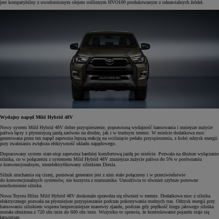
jest kompatybilny z uwodornionym olejem roślinnym HVO100 produkowanym z odnawialnych źródeł.
Wydajny napęd Mild Hybrid 48V
Nowy system Mild Hybrid 48V dobre przyspieszenie, poprawioną
wydajność hamowania i mniejsze zużycie
paliwa łączy z płynniejszą jazdą zarówno na drodze, jak i w trudnym terenie. W mieście dodatkowa moc
generowana przez ten napęd zapewnia lepszą reakcję na wciśnięcie pedału przyspieszenia, z kolei odzysk energii
przy zwalnianiu zwiększa efektywność układu napędowego.
Dopracowany system start-stop zapewnia bardziej komfortową jazdę po mieście. Pozwala na dłuższe wyłączanie
silnika, co w połączeniu z systemem Mild Hybrid 48V zmniejsza zużycie paliwa do 5% w porównaniu
z konwencjonalnym, niezelektryfikowany silnikiem Diesla.
Silnik uruchamia się ciszej, ponieważ generator jest z nim stale połączony i w przeciwieństwie
do konwencjonalnych systemów, nie korzysta z rozrusznika. Umożliwia to również szybsze ponowne
uruchomienie silnika.
Nowa Toyota Hilux Mild Hybrid 48V doskonale sprawdza się również w terenie. Dodatkowa moc z silnika
elektrycznego pozwala na płynniejsze przyspieszanie podczas pokonywania trudnych tras. Odzysk energii przy
hamowaniu silnikiem wspiera bezpieczniejsze manewry zjazdu, podczas gdy prędkość biegu jałowego silnika
została obniżona z 720 obr./min do 600 obr./min. Wszystko to sprawia, że kontrolowanie pojazdu staje się
łatwiejsze.