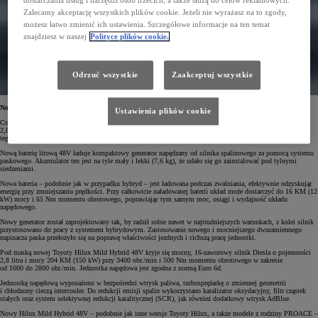
Zalecamy akceptację wszystkich plików cookie. Jeżeli nie wyrażasz na to zgody,
możesz łatwo zmienić ich ustawienia. Szczegółowe informacje na ten temat
znajdziesz w naszej
Polityce plików cookie.
Odrzuć wszystkie
Zaakceptuj wszystkie
Nowa technologia 48V
Ustawienia plików cookie
Co wyróżnią nową Toyotę Hilux Mild Hybrid 48V? Uwagę zwraca dynamiczny silnik Diesla o pojemności
2,8-litra, który został wzmocniony przez system Mild Hybrid 48V. Został on zaprojektowany specjalnie dla
tego pick-upa.
Nową baterię litową 48V ładuje kompaktowy generator napędzany od silnika spalinowego za pomocą systemu
paskowego. Akumulator ten jest na tyle mały i lekki (7,6 kg), że udało się go zainstalować pod tylnymi
siedzeniami.
Nowa bateria – podobnie jak w przypadku hybryd – jest ładowana podczas zwalniania, efektywnie odzyskując
energię przy zmniejszaniu prędkości. Przy całkowicie naładowanej baterii układ może dostarczyć do 16 KM (12
kW) mocy i 65 Nm momentu obrotowego, poprawiając tym samym moc, osiągi i wydajność układu
napędowego.
Nowy generator został zaprojektowany tak, by radził sobie nawet w najtrudniejszych warunkach, z kolei silnik
przystosowano do pracy z systemem hybrydowym. Zastosowanie nowego i mocniejszego dwuramiennego
napinacza paska przełożyło się na poprawę właściwości jezdnych i cichszą pracę jednostki.
Pod maską nowej Toyoty Hilux Mild Hybrid 48V kryje się mocny, 16-zaworowy silnik Diesla o pojemności
2,8 litra i mocy 204 KM (150 kW) przy 3400 obr./min i 500 Nm momentu obrotowego w zakresie
od 1600 do 2800 obr./min. Jednostka napędowa jest zgodna z normą Euro 6d.
Jednostkę napędową wyposażono w bezpośredni wtrysk paliwa, turbosprężarkę o zmiennej geometrii
i chłodzony cieczą intercooler. Do redukcji emisji spalin wykorzystano katalizator oksydacyjny, filtr cząstek
stałych oraz system selektywnej redukcji katalitycznej (SCR), jak również dodatkowy wtrysk AdBlue.
Nowy Hilux Mild Hybrid 48V – podobnie jak inne wersje Toyoty Hilux, a także modele z rodziny PROACE –