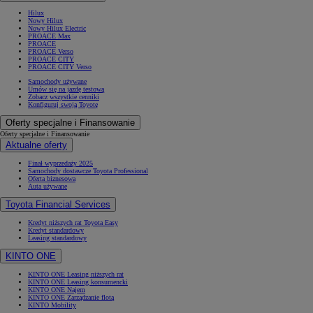
Hilux
Nowy Hilux
Nowy Hilux Electric
PROACE Max
PROACE
PROACE Verso
PROACE CITY
PROACE CITY Verso
Samochody używane
Umów się na jazdę testową
Zobacz wszystkie cenniki
Konfiguruj swoją Toyotę
Oferty specjalne i Finansowanie
Oferty specjalne i Finansowanie
Aktualne oferty
Finał wyprzedaży 2025
Samochody dostawcze Toyota Professional
Oferta biznesowa
Auta używane
Toyota Financial Services
Kredyt niższych rat Toyota Easy
Kredyt standardowy
Leasing standardowy
KINTO ONE
KINTO ONE Leasing niższych rat
KINTO ONE Leasing konsumencki
KINTO ONE Najem
KINTO ONE Zarządzanie flotą
KINTO Mobility