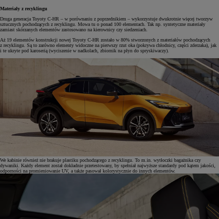
Materiały z recyklingu
Druga generacja Toyoty C-HR – w porównaniu z poprzednikiem – wykorzystuje dwukrotnie więcej tworzyw
sztucznych pochodzących z recyklingu. Mowa tu o ponad 100 elementach. Tak np. syntetyczne materiały
zamiast skórzanych elementów zastosowano na kierownicy czy siedzeniach.
Aż 19 elementów konstrukcji nowej Toyoty C-HR zostało w 80% stworzonych z materiałów pochodzących
z recyklingu. Są to zarówno elementy widoczne na pierwszy rzut oka (pokrywa chłodnicy, części zderzaka), jak
i te ukryte pod karoserią (wyciszenie w nadkolach, zbiornik na płyn do spryskiwaczy).
We kabinie również nie brakuje plastiku pochodzącego z recyklingu. To m.in. wytłoczki bagażnika czy
dywaniki. Każdy element został dokładnie przetestowany, by spełniał najwyższe standardy pod kątem jakości,
odporności na promieniowanie UV, a także pasował kolorystycznie do innych elementów.