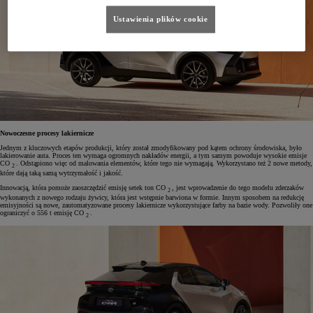
Ustawienia plików cookie
Nowoczesne procesy lakiernicze
Jednym z kluczowych etapów produkcji, który został zmodyfikowany pod kątem ochrony środowiska, było
lakierowanie auta. Proces ten wymaga ogromnych nakładów energii, a tym samym powoduje wysokie emisje
CO
. Odstąpiono więc od malowania elementów, które tego nie wymagają. Wykorzystano też 2 nowe metody,
2
które dają taką samą wytrzymałość i jakość.
Innowacją, która pomoże zaoszczędzić emisję setek ton CO
, jest wprowadzenie do tego modelu zderzaków
2
wykonanych z nowego rodzaju żywicy, która jest wstępnie barwiona w formie. Innym sposobem na redukcję
emisyjności są nowe, zautomatyzowane procesy lakiernicze wykorzystujące farby na bazie wody. Pozwoliły one
ograniczyć o 556 t emisję CO
.
2