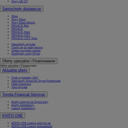
Nowy GR GT
Samochody dostawcze
Hilux
Nowy Hilux
Nowy Hilux Electric
PROACE Max
PROACE
PROACE Verso
PROACE CITY
PROACE CITY Verso
Samochody używane
Umów się na jazdę testową
Zobacz wszystkie cenniki
Konfiguruj swoją Toyotę
Oferty specjalne i Finansowanie
Oferty specjalne i Finansowanie
Aktualne oferty
Finał wyprzedaży 2025
Samochody dostawcze Toyota Professional
Oferta biznesowa
Auta używane
Toyota Financial Services
Kredyt niższych rat Toyota Easy
Kredyt standardowy
Leasing standardowy
KINTO ONE
KINTO ONE Leasing niższych rat
KINTO ONE Leasing konsumencki