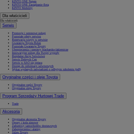
KINTO ONE Najem
KINTO ONE Zarządzanie flotą
KINTO Mobility
Dla właścicieli
Dla właścicieli
Serwis
Promocje i sezonowe usługi
Pozostałe oferty serwisu
Rezerwacja wizyty w serwisie
Gwarancja Toyota Relax
Pozostałe Gwarancje Toyoty
Ubezpieczenia i naprawy blacharsko-lakiernicze
Innowacyjne usługi dla Twojej wygody
Bezpłatne Akcje Serwisowe
Serwis Dobrych Cen
Serwis w ASO się opłaca
Dostęp do informacji serwisowych
Wykaz wydanych zaświadczeń o odbytym szkoleniu (pdf)
Oryginalne części i oleje Toyota
Oryginalne części Toyoty
Oryginalne oleje Toyoty
Program Sprzedaży Hurtowej Trade
Trade
Akcesoria
Oryginalne akcesoria Toyoty
Opony i koła zimowe
Zabudowy samochodów dostawczych
Zabezpieczenia i alarmy
Sklep Toyoty