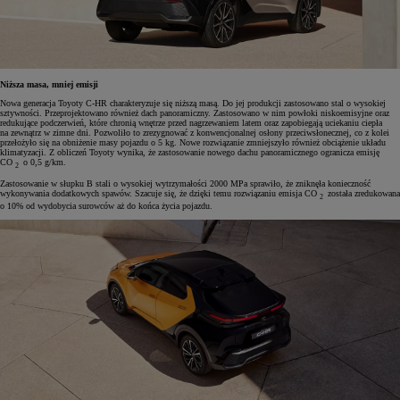
Niższa masa, mniej emisji
Nowa generacja Toyoty C-HR charakteryzuje się niższą masą. Do jej produkcji zastosowano stal o wysokiej
sztywności. Przeprojektowano również dach panoramiczny. Zastosowano w nim powłoki niskoemisyjne oraz
redukujące podczerwień, które chronią wnętrze przed nagrzewaniem latem oraz zapobiegają uciekaniu ciepła
na zewnątrz w zimne dni. Pozwoliło to zrezygnować z konwencjonalnej osłony przeciwsłonecznej, co z kolei
przełożyło się na obniżenie masy pojazdu o 5 kg. Nowe rozwiązanie zmniejszyło również obciążenie układu
klimatyzacji. Z obliczeń Toyoty wynika, że zastosowanie nowego dachu panoramicznego ogranicza emisję
CO
o 0,5 g/km.
2
Zastosowanie w słupku B stali o wysokiej wytrzymałości 2000 MPa sprawiło, że zniknęła konieczność
wykonywania dodatkowych spawów. Szacuje się, że dzięki temu rozwiązaniu emisja CO
została zredukowana
2
o 10% od wydobycia surowców aż do końca życia pojazdu.