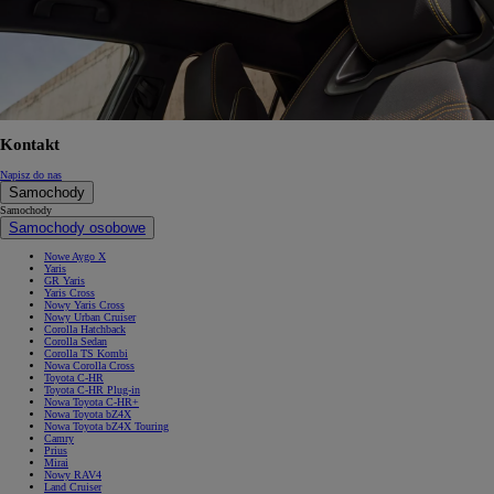
Kontakt
Napisz do nas
Samochody
Samochody
Samochody osobowe
Nowe Aygo X
Yaris
GR Yaris
Yaris Cross
Nowy Yaris Cross
Nowy Urban Cruiser
Corolla Hatchback
Corolla Sedan
Corolla TS Kombi
Nowa Corolla Cross
Toyota C-HR
Toyota C-HR Plug-in
Nowa Toyota C-HR+
Nowa Toyota bZ4X
Nowa Toyota bZ4X Touring
Camry
Prius
Mirai
Nowy RAV4
Land Cruiser