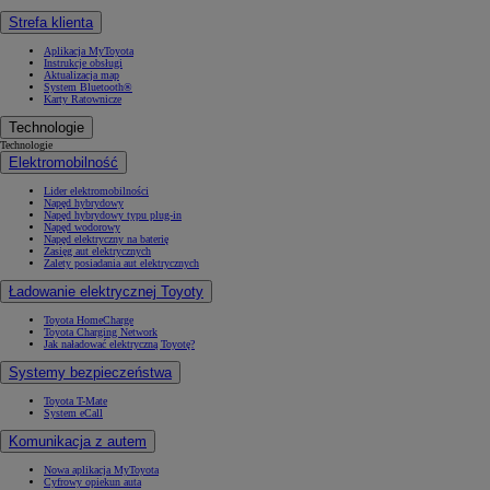
Strefa klienta
Aplikacja MyToyota
Instrukcje obsługi
Aktualizacja map
System Bluetooth®
Karty Ratownicze
Technologie
Technologie
Elektromobilność
Lider elektromobilności
Napęd hybrydowy
Napęd hybrydowy typu plug-in
Napęd wodorowy
Napęd elektryczny na baterię
Zasięg aut elektrycznych
Zalety posiadania aut elektrycznych
Ładowanie elektrycznej Toyoty
Toyota HomeCharge
Toyota Charging Network
Jak naładować elektryczną Toyotę?
Systemy bezpieczeństwa
Toyota T-Mate
System eCall
Komunikacja z autem
Nowa aplikacja MyToyota
Cyfrowy opiekun auta