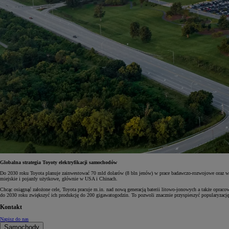
Globalna strategia Toyoty elektryfikacji samochodów
Do 2030 roku Toyota planuje zainwestować 70 mld dolarów (8 bln jenów) w prace badawczo-rozwojowe oraz w
miejskie i pojazdy użytkowe, głównie w USA i Chinach.
Chcąc osiągnąć założone cele, Toyota pracuje m.in. nad nową generacją baterii litowo-jonowych a także oprac
do 2030 roku zwiększyć ich produkcję do 200 gigawatogodzin. To pozwoli znacznie przyspieszyć popularyzac
Kontakt
Napisz do nas
Samochody