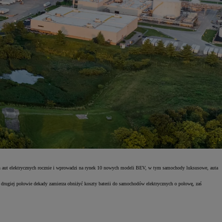
n aut elektrycznych rocznie i wprowadzi na rynek 10 nowych modeli BEV, w tym samochody luksusowe, auta
w drugiej połowie dekady zamierza obniżyć koszty baterii do samochodów elektrycznych o połowę, zaś