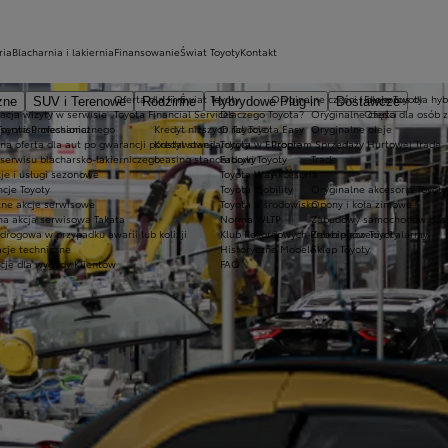
ria
Blacharnia i lakiernia
Finansowanie
Świat Toyoty
Kontakt
Oferta dla firm
Świat Toyoty
Oryginalne części i oleje Toyoty
Ekobonus dla hyb
zne
SUV i Terenowe
Rodzinne
Hybrydowe Plug-in
Dostawcze
acja wizyty w serwisie
Toyota Financial Services
Dlaczego Toyota?
Oryginalne części
Oferta dla osób 
oyota Professional
 serwisu mechanicznego
Kredyt niższych rat Toyota Easy
O Toyocie
Oryginalne oleje
lna oferta dla aut po gwarancji podstawowej
Kredyt standardowy
Toyota w Europie
Program Sprzedaży Hurtowej Trade
serwisu blacharsko-lakierniczego
Leasing standardowy
Fabryki Toyoty
Trade
je i usługi sezonowe
Toyota Way
Akcesoria
cje Toyoty
Toyota Mobility
Oryginalne akcesoria Toyoty
tne akcje serwisowe
Toyota a środowisko
Opony i koła zimowe
na akcja serwisowa Takata
Norma WLTP
Zabudowy samochodów dos
drogowa w przypadku awarii lub kolizji
Klub Rekordowych Przebiegów Toyoty
Zabezpieczenia i alarmy
acje techniczne
Historyczne Modele
Sklep Toyoty
cje dla wygody Klientów
FAQ