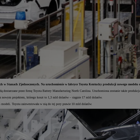
nych w Stanach Zjednoczonych. Na uruchomienie w fabryce Toyota Kentucky produkcji nowego modelu ele
ą dostarczane przez firmę Toyota Battery Manufacturing North Carolina. Uruchomiona zostanie także produkcj
z nowym projektem, którego koszt to 1,3 mld dolarów – sięgnie 17 mld dolarów.
 modeli. Toyota zainwestowała w nią do tej pory prawie 10 mld dolarów.