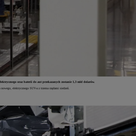
ktrycznego oraz baterii do aut przekazanych zostanie 1,3 mld dolarów.
a nowego, elektrycznego SUV-a z trzema rzędami siedzeń.