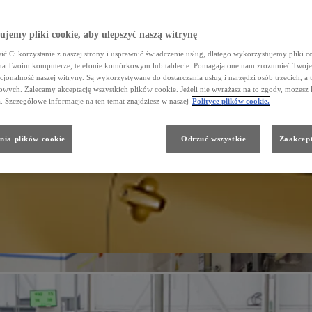
jemy pliki cookie, aby ulepszyć naszą witrynę
ć Ci korzystanie z naszej strony i usprawnić świadczenie usług, dlatego wykorzystujemy pliki co
na Twoim komputerze, telefonie komórkowym lub tablecie. Pomagają one nam zrozumieć Twoje 
cjonalność naszej witryny. Są wykorzystywane do dostarczania usług i narzędzi osób trzecich, a 
wych. Zalecamy akceptację wszystkich plików cookie. Jeżeli nie wyrażasz na to zgody, możesz 
a. Szczegółowe informacje na ten temat znajdziesz w naszej
Polityce plików cookie.
nia plików cookie
Odrzuć wszystkie
Zaakcept