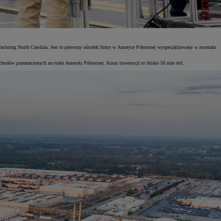
ufacturing North Carolina. Jest to pierwszy ośrodek firmy w Ameryce Północnej wyspecjalizowany w montażu
chodów przeznaczonych na rynki Ameryki Północnej. Koszt inwestycji to blisko 50 mln dol.