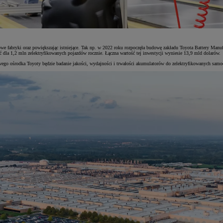
owe fabryki oraz powiększając istniejące. Tak np. w 2022 roku rozpoczęła budowę zakładu Toyota Battery Man
 dla 1,2 mln zelektryfikowanych pojazdów rocznie. Łączna wartość tej inwestycji wyniesie 13,9 mld dolarów.
ego ośrodka Toyoty będzie badanie jakości, wydajności i trwałości akumulatorów do zelektryfikowanych samo