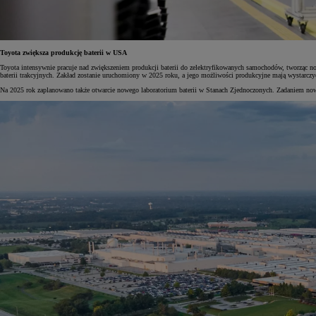
Toyota zwiększa produkcję baterii w USA
Toyota intensywnie pracuje nad zwiększeniem produkcji baterii do zelektryfikowanych samochodów, tworząc n
baterii trakcyjnych. Zakład zostanie uruchomiony w 2025 roku, a jego możliwości produkcyjne mają wystarczyć
Na 2025 rok zaplanowano także otwarcie nowego laboratorium baterii w Stanach Zjednoczonych. Zadaniem now