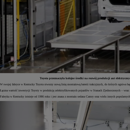
Toyota przeznaczyła kolejne środki na rozwój produkcji aut elektrycz
W swojej fabryce w Kentucky Toyota stworzy nową linię montażową baterii trakcyjnych, do których ogniwa będ
Od
81 900 zł
Łączna wartość inwestycji Toyoty w produkcję zelektryfikowanych pojazdów w Stanach Zjednoczonych – wraz 
Fabryka w Kentucky istnieje od 1986 roku i jest znana z montażu sedana Camry oraz wielu innych popularnych
Yaris Cross
HYBRID