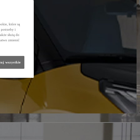
okie, które są
potrzeby i
także służą do
łatwo zmienić
uj wszystkie