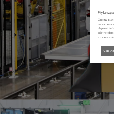
Wykorzystu
Chcemy ułatwi
umieszczane 
ulepszać funk
celów reklamo
ich ustawieni
Ustawie