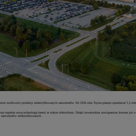
zrost możliwości produkcji zelektryfikowanych samochodów. Do 2026 roku Toyota planuje sprzedawać 1,5 ml
owuje zupełnie nową technologię baterii ze stałym elektrolitem. Dzięki nowatorskim rozwiązaniom koncern już 
ję samochodów zelektryfikowanych.