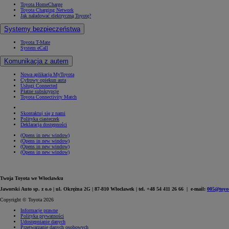
Toyota HomeCharge
Toyota Charging Network
Jak naładować elektryczną Toyotę?
Systemy bezpieczeństwa
Toyota T-Mate
System eCall
Komunikacja z autem
Nowa aplikacja MyToyota
Cyfrowy opiekun auta
Usługi Connected
Płatne subskrypcje
Toyota Connectivity Match
Skontaktuj się z nami
Polityka ciasteczek
Deklaracja dostępności
(Opens in new window)
(Opens in new window)
(Opens in new window)
(Opens in new window)
Twoja Toyota we Włocławku
Jaworski Auto sp. z o.o | ul. Okrężna 2G | 87-810 Włocławek | tel. +48 54 411 26 66 | e-mail:
005@toyot
Copyright © Toyota 2026
Informacje prawne
Polityka prywatności
Udostępnianie danych
Przetwarzanie danych osobowych