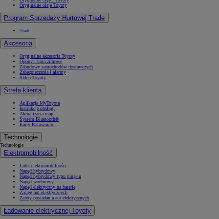
Oryginalne oleje Toyoty
Program Sprzedaży Hurtowej Trade
Trade
Akcesoria
Oryginalne akcesoria Toyoty
Opony i koła zimowe
Zabudowy samochodów dostawczych
Zabezpieczenia i alarmy
Sklep Toyoty
Strefa klienta
Aplikacja MyToyota
Instrukcje obsługi
Aktualizacja map
System Bluetooth®
Karty Ratownicze
Technologie
Technologie
Elektromobilność
Lider elektromobilności
Napęd hybrydowy
Napęd hybrydowy typu plug-in
Napęd wodorowy
Napęd elektryczny na baterię
Zasięg aut elektrycznych
Zalety posiadania aut elektrycznych
Ładowanie elektrycznej Toyoty