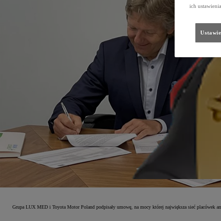
ich ustawieni
Ustawie
Grupa LUX MED i Toyota Motor Poland podpisały umowę, na mocy której największa sieć placówek amb