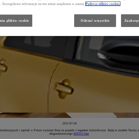
a. Szczegółowe informacje na ten temat znajdziesz w naszej
Polityce plików cookie.
nia plików cookie
Odrzuć wszystkie
Zaakcept
2021-07-20
ulatoryjnych i szpitali w Polsce wymieni flotę na pojazdy z napędem hybrydowym. Będą to modele Toyoty 
długoterminowego
KINTO One
.