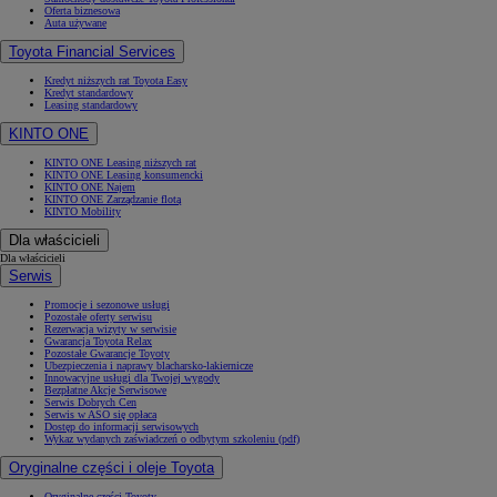
Oferta biznesowa
Auta używane
Toyota Financial Services
Kredyt niższych rat Toyota Easy
Kredyt standardowy
Leasing standardowy
KINTO ONE
KINTO ONE Leasing niższych rat
KINTO ONE Leasing konsumencki
KINTO ONE Najem
KINTO ONE Zarządzanie flotą
KINTO Mobility
Dla właścicieli
Dla właścicieli
Serwis
Promocje i sezonowe usługi
Pozostałe oferty serwisu
Rezerwacja wizyty w serwisie
Gwarancja Toyota Relax
Pozostałe Gwarancje Toyoty
Ubezpieczenia i naprawy blacharsko-lakiernicze
Innowacyjne usługi dla Twojej wygody
Bezpłatne Akcje Serwisowe
Serwis Dobrych Cen
Serwis w ASO się opłaca
Dostęp do informacji serwisowych
Wykaz wydanych zaświadczeń o odbytym szkoleniu (pdf)
Oryginalne części i oleje Toyota
Oryginalne części Toyoty