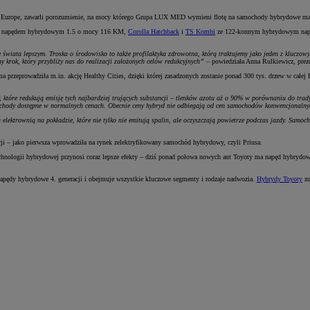
l Europe, zawarli porozumienie, na mocy którego Grupa LUX MED wymieni flotę na samochody hybrydowe ma
 napędem hybrydowym 1.5 o mocy 116 KM,
Corolla Hatchback
i
TS Kombi
ze 122-konnym hybrydowym napę
iata lepszym. Troska o środowisko to także profilaktyka zdrowotna, którą traktujemy jako jeden z kluczowy
 krok, który przybliży nas do realizacji założonych celów redukcyjnych”
– powiedziała Anna Rulkiewicz, pr
 przeprowadziła m.in. akcję Healthy Cities, dzięki której zasadzonych zostanie ponad 300 tys. drzew w całej 
óre redukują emisję tych najbardziej trujących substancji – tlenków azotu aż o 90% w porównaniu do tradyc
samochody dostępne w normalnych cenach. Obecnie ceny hybryd nie odbiegają od cen samochodów konwencjonaln
lektrownią na pokładzie, które nie tylko nie emitują spalin, ale oczyszczają powietrze podczas jazdy. Samoch
cji – jako pierwsza wprowadziła na rynek zelektryfikowany samochód hybrydowy, czyli Priusa.
hnologii hybrydowej przynosi coraz lepsze efekty – dziś ponad połowa nowych aut Toyoty ma napęd hybrydowy.
pędy hybrydowe 4. generacji i obejmuje wszystkie kluczowe segmenty i rodzaje nadwozia.
Hybrydy Toyoty
zu