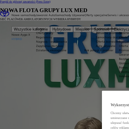
Przejdź do głównej zawartości
(Press Enter)
NOWA FLOTA GRUPY LUX MED
Nowe samochody
Jaworski Auto
Samochody Używane
Oferty specjalne
Serwis i akceso
SIEĆ PLACÓWEK AMBULATORYJNYCH WYBIERA HYBRYDY
O nas
Sprawdź aktualne oferty
Serwis
Wszystkie kategorie
Hybrydowe
Miejskie
Sportowe
Elektryc
Oferty pracy
Aktualne promocje
Rezerw
Nowe Aygo X
Regulaminy
Samochody dostawcze T
Oferta
HYBRID
Nagrody i wyróżnienia
Oferta biznesowa
Specja
Zapytania ofertowe
Auta używane
Oferta 
Działania ekologiczne
Rok potęgi 8 premier
Promoc
Gwaran
Bezpła
Global
Pomoc 
Inform
Innowa
Wykorzystu
Chcemy ułatwi
umieszczane 
ulepszać funk
celów reklamo