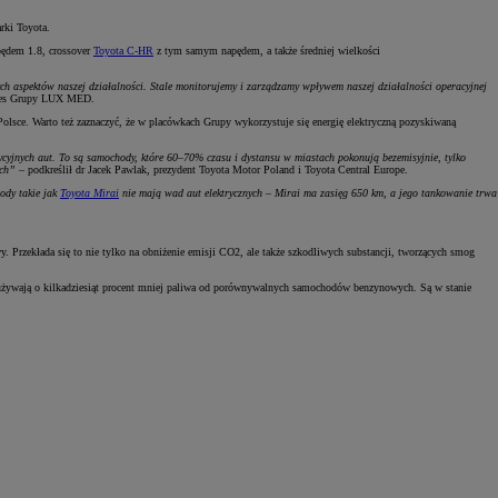
rki Toyota.
dem 1.8, crossover
Toyota C-HR
z tym samym napędem, a także średniej wielkości
ch aspektów naszej działalności. Stale monitorujemy i zarządzamy wpływem naszej działalności operacyjnej
ezes Grupy LUX MED.
Polsce. Warto też zaznaczyć, że w placówkach Grupy wykorzystuje się energię elektryczną pozyskiwaną
yjnych aut. To są samochody, które 60–70% czasu i dystansu w miastach pokonują bezemisyjnie, tylko
ych”
– podkreślił dr Jacek Pawlak, prezydent Toyota Motor Poland i Toyota Central Europe.
ody takie jak
Toyota Mirai
nie mają wad aut elektrycznych – Mirai ma zasięg 650 km, a jego tankowanie trwa
 Przekłada się to nie tylko na obniżenie emisji CO2, ale także szkodliwych substancji, tworzących smog
żywają o kilkadziesiąt procent mniej paliwa od porównywalnych samochodów benzynowych. Są w stanie