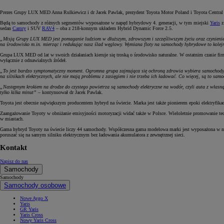
Prezes Grupy LUX MED Anna Rulkiewicz i dr Jacek Pawlak, prezydent Toyota Motor Poland i Toyota Centra
Będą to samochody z różnych segmentów wyposażone w napęd hybrydowy 4. generacji, w tym miejski
Yaris
z
sedan
Camry
i SUV
RAV4
– oba z 218-konnym układem Hybrid Dynamic Force 2.5.
„Misją Grupy LUX MED jest pomaganie ludziom w dłuższym, zdrowszym i szczęśliwszym życiu oraz czynienie św
na środowisko m.in. mierząc i redukując nasz ślad węglowy. Wymiana floty na samochody hybrydowe to kolejny
Grupa LUX MED od lat w swoich działaniach kieruje się troską o środowisko naturalne. W ostatnim czasie firma
wyłącznie z odnawialnych źródeł.
„To jest bardzo symptomatyczny moment. Ogromna grupa zajmująca się ochroną zdrowia wybiera samochody, kt
na silnikach elektrycznych, ale nie mają problemu z zasięgiem i nie trzeba ich ładować. Co więcej, są to 
„Następnym krokiem na drodze do czystego powietrza są samochody elektryczne na wodór, czyli auta z własną e
tylko kilka minut”
– kontynuował dr Jacek Pawlak.
Toyota jest obecnie największym producentem hybryd na świecie. Marka jest także pionierem epoki elektryfika
Zaangażowanie Toyoty w obniżanie emisyjności motoryzacji widać także w Polsce. Wieloletnie promowanie tec
w miastach.
Gama hybryd Toyoty na świecie liczy 44 samochody. Współczesna gama modelowa marki jest wyposażona w na
poruszać się na samym silniku elektrycznym bez ładowania akumulatora z zewnętrznej sieci.
Kontakt
Napisz do nas
Samochody
Samochody
Samochody osobowe
Nowe Aygo X
Yaris
GR Yaris
Yaris Cross
Nowy Yaris Cross