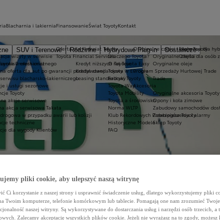
ria
Blacharnia i lakiernia
Finansowanie
Świat Toyoty
Kontakt
Oferta dla firm
Świat Toyoty
Oryginalne części i oleje Toyoty
Ekobonus dla hyb
zne
SUV i Terenowe
Rodzinne
Hybrydowe Plug-in
Dostawcze
acja wizyty w serwisie
Toyota Financial Services
Dlaczego Toyota?
Oryginalne części
Oferta dla osób 
oyota Professional
 serwisu mechanicznego
Kredyt niższych rat Toyota Easy
O Toyocie
Oryginalne oleje
lna oferta dla aut po gwarancji podstawowej
Kredyt standardowy
Toyota w Europie
Program Sprzedaży Hurtowej Trade
serwisu blacharsko-lakierniczego
Leasing standardowy
Fabryki Toyoty
Trade
je i usługi sezonowe
Toyota Way
Akcesoria
cje Toyoty
Toyota Mobility
Oryginalne akcesoria Toyoty
tne akcje serwisowe
Toyota a środowisko
Opony i koła zimowe
na akcja serwisowa Takata
Norma WLTP
Zabudowy samochodów dos
drogowa w przypadku awarii lub kolizji
Klub Rekordowych Przebiegów Toyoty
Zabezpieczenia i alarmy
acje techniczne
Historyczne Modele
Sklep Toyoty
cje dla wygody Klientów
FAQ
jemy pliki cookie, aby ulepszyć naszą witrynę
ć Ci korzystanie z naszej strony i usprawnić świadczenie usług, dlatego wykorzystujemy pliki co
na Twoim komputerze, telefonie komórkowym lub tablecie. Pomagają one nam zrozumieć Twoje 
cjonalność naszej witryny. Są wykorzystywane do dostarczania usług i narzędzi osób trzecich, a 
wych. Zalecamy akceptację wszystkich plików cookie. Jeżeli nie wyrażasz na to zgody, możesz 