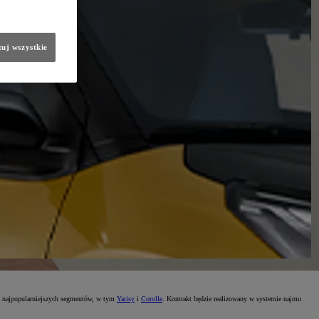
uj wszystkie
z najpopularniejszych segmentów, w tym
Yarisy
i
Corolle
. Kontrakt będzie realizowany w systemie najmu