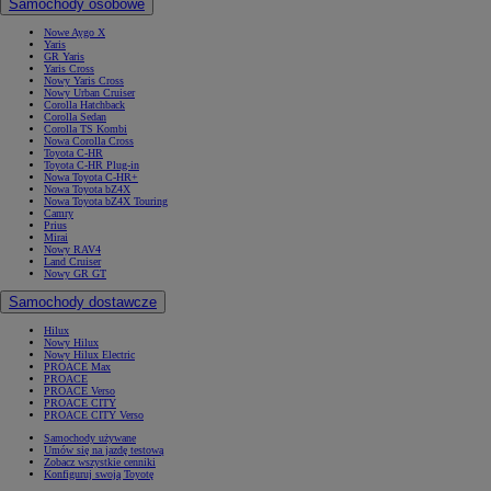
Samochody osobowe
Nowe Aygo X
Yaris
GR Yaris
Yaris Cross
Nowy Yaris Cross
Nowy Urban Cruiser
Corolla Hatchback
Corolla Sedan
Corolla TS Kombi
Nowa Corolla Cross
Toyota C-HR
Toyota C-HR Plug-in
Nowa Toyota C-HR+
Nowa Toyota bZ4X
Nowa Toyota bZ4X Touring
Camry
Prius
Mirai
Nowy RAV4
Land Cruiser
Nowy GR GT
Samochody dostawcze
Hilux
Nowy Hilux
Nowy Hilux Electric
PROACE Max
PROACE
PROACE Verso
PROACE CITY
PROACE CITY Verso
Samochody używane
Umów się na jazdę testową
Zobacz wszystkie cenniki
Konfiguruj swoją Toyotę