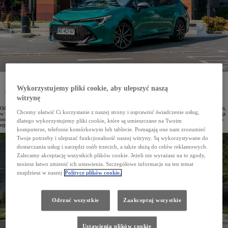
W 2024 roku w Polsce zarejestrowano 111 165 egz. osobowych i dostawczych aut Toyoty. Japońska
marka dominuje na polskim rynku już piąty rok. Od czterech lat najpopularniejszym modelem
Wykorzystujemy pliki cookie, aby ulepszyć naszą
w Polsce jest Corolla. W Top10 najczęściej rejestrowanych samochodów osobowych w naszym kraju
znalazło się aż 5 Toyot.
witrynę
Od 5 lat Toyota jest najchętniej wybieraną marką motoryzacyjną na polskim rynku. Ubiegły rok był kolejnym,
Chcemy ułatwić Ci korzystanie z naszej strony i usprawnić świadczenie usług,
w którym japoński koncern pobił własne rekordy. W ciągu 12 miesięcy 2024 roku zarejestrowano 111 165 egz.
osobowych i dostawczych Toyot, co jest najlepszym wynikiem, odkąd marka ta jest obecna w Polsce. Liczba
dlatego wykorzystujemy pliki cookie, które są umieszczane na Twoim
rejestracji rok do roku wzrosła o 13%, a udział w rynku wyniósł 18,2%.
komputerze, telefonie komórkowym lub tablecie. Pomagają one nam zrozumieć
Twoje potrzeby i ulepszać funkcjonalność naszej witryny. Są wykorzystywane do
dostarczania usług i narzędzi osób trzecich, a także służą do celów reklamowych.
Zalecamy akceptację wszystkich plików cookie. Jeżeli nie wyrażasz na to zgody,
możesz łatwo zmienić ich ustawienia. Szczegółowe informacje na ten temat
znajdziesz w naszej
Polityce plików cookie.
Odrzuć wszystkie
Zaakceptuj wszystkie
Ustawienia plików cookie