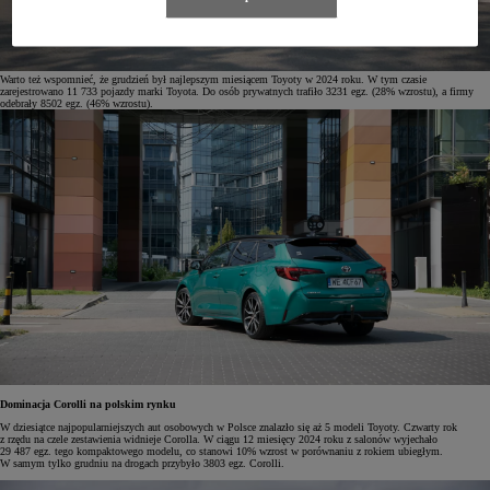
Warto też wspomnieć, że grudzień był najlepszym miesiącem Toyoty w 2024 roku. W tym czasie
zarejestrowano 11 733 pojazdy marki Toyota. Do osób prywatnych trafiło 3231 egz. (28% wzrostu), a firmy
odebrały 8502 egz. (46% wzrostu).
Dominacja Corolli na polskim rynku
W dziesiątce najpopularniejszych aut osobowych w Polsce znalazło się aż 5 modeli Toyoty. Czwarty rok
z rzędu na czele zestawienia widnieje Corolla. W ciągu 12 miesięcy 2024 roku z salonów wyjechało
29 487 egz. tego kompaktowego modelu, co stanowi 10% wzrost w porównaniu z rokiem ubiegłym.
W samym tylko grudniu na drogach przybyło 3803 egz. Corolli.