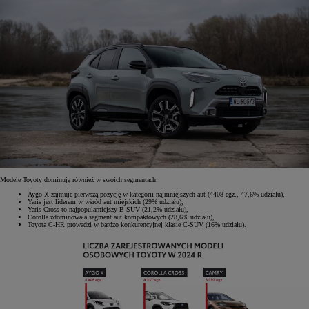
Modele Toyoty dominują również w swoich segmentach:
Aygo X zajmuje pierwszą pozycję w kategorii najmniejszych aut (4408 egz., 47,6% udziału),
Yaris jest liderem w wśród aut miejskich (29% udziału),
Yaris Cross to najpopularniejszy B-SUV (21,2% udziału),
Corolla zdominowała segment aut kompaktowych (28,6% udziału),
Toyota C-HR prowadzi w bardzo konkurencyjnej klasie C-SUV (16% udziału).