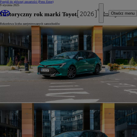
Przejdź do głównej zawartości
(Press Enter)
9 stycznia 2025
Historyczny rok marki Toyota na polskim rynku
Otwórz menu
Rekordowa liczba zarejestrowanych samochodów