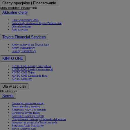
Oferty specjalne i Finansowanie
Oferty specjalne i Finansowanie
Aktualne oferty
Finał wyprzedaży 2025
Samochody dostawcze Toyota Professional
Oferta biznesowa
Auta używane
Toyota Financial Services
Kredyt niższych rat Toyota Easy
Kredyt standardowy
Leasing standardowy
KINTO ONE
KINTO ONE Leasing niższych rat
KINTO ONE Leasing konsumencki
KINTO ONE Najem
KINTO ONE Zarządzanie flotą
KINTO Mobility
Dla właścicieli
Dla właścicieli
Serwis
Promocje i sezonowe usługi
Pozostałe oferty serwisu
Rezerwacja wizyty w serwisie
Gwarancja Toyota Relax
Pozostałe Gwarancje Toyoty
Ubezpieczenia i naprawy blacharsko-lakiernicze
Innowacyjne usługi dla Twojej wygody
Bezpłatne Akcje Serwisowe
Serwis Dobrych Cen