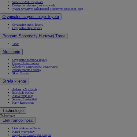
Serwis w ASO się opłaca
Dostęp do informacji serwisowych
Wykaz wydanych zaświadczeń o odbytym szkoleniu (pdf)
Oryginalne części i oleje Toyota
Oryginalne części Toyoty
Oryginalne oleje Toyoty
Program Sprzedaży Hurtowej Trade
Trade
Akcesoria
Oryginalne akcesoria Toyoty
Opony i koła zimowe
Zabudowy samochodów dostawczych
Zabezpieczenia i alarmy
Sklep Toyoty
Strefa klienta
Aplikacja MyToyota
Instrukcje obsługi
Aktualizacja map
System Bluetooth®
Karty Ratownicze
Technologie
Technologie
Elektromobilność
Lider elektromobilności
Napęd hybrydowy
Napęd hybrydowy typu plug-in