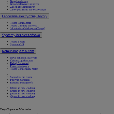
Napęd wodorowy
Napęd elektryczny na baterię
Zasięg aut elektrycznych
Zalety posiadania aut elektrycznych
Ładowanie elektrycznej Toyoty
Toyota HomeCharge
Toyota Charging Network
Jak naładować elektryczną Toyotę?
Systemy bezpieczeństwa
Toyota T-Mate
System eCall
Komunikacja z autem
Nowa aplikacja MyToyota
Cyfrowy opiekun auta
Usługi Connected
Płatne subskrypcje
Toyota Connectivity Match
Skontaktuj się z nami
Polityka ciasteczek
Deklaracja dostępności
(Opens in new window)
(Opens in new window)
(Opens in new window)
(Opens in new window)
Twoja Toyota we Włocławku