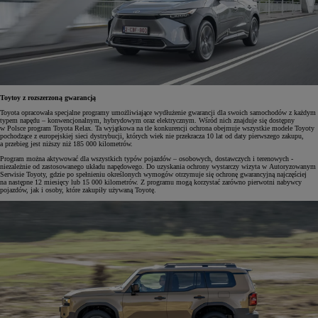
Toytoy z rozszerzoną gwarancją
Toyota opracowała specjalne programy umożliwiające wydłużenie gwarancji dla swoich samochodów z każdym
typem napędu – konwencjonalnym, hybrydowym oraz elektrycznym. Wśród nich znajduje się dostępny
w Polsce program Toyota Relax. Ta wyjątkowa na tle konkurencji ochrona obejmuje wszystkie modele Toyoty
pochodzące z europejskiej sieci dystrybucji, których wiek nie przekracza 10 lat od daty pierwszego zakupu,
a przebieg jest niższy niż 185 000 kilometrów.
Program można aktywować dla wszystkich typów pojazdów – osobowych, dostawczych i terenowych -
niezależnie od zastosowanego układu napędowego. Do uzyskania ochrony wystarczy wizyta w Autoryzowanym
Serwisie Toyoty, gdzie po spełnieniu określonych wymogów otrzymuje się ochronę gwarancyjną najczęściej
na następne 12 miesięcy lub 15 000 kilometrów. Z programu mogą korzystać zarówno pierwotni nabywcy
pojazdów, jak i osoby, które zakupiły używaną Toyotę.