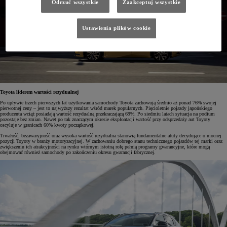
Odrzuć wszystkie
Zaakceptuj wszystkie
Ustawienia plików cookie
Toyota liderem wartości rezydualnej
Po upływie trzech pierwszych lat użytkowania samochody Toyota zachowują średnio aż ponad 76% swojej
pierwotnej ceny – jest to najwyższy rezultat wśród marek popularnych. Pięcioletnie pojazdy japońskiego
producenta wciąż posiadają wartość rezydualną przekraczającą 69%. Po siedmiu latach sytuacja na podium
pozostaje bez zmian. Nawet po tak znaczącym okresie eksploatacji wartość przy odsprzedaży aut Toyoty
oscyluje w granicach 60% kwoty początkowej.
Trwałość, bezawaryjność oraz wysoka wartość rezydualna stanowią fundamentalne atuty decydujące o mocnej
pozycji Toyoty w branży motoryzacyjnej. W zachowaniu dobrego stanu technicznego pojazdów tej marki oraz
zwiększeniu ich atrakcyjności na rynku wtórnym istotną rolę pełnią programy gwarancyjne, które mogą
obejmować również samochody po zakończeniu okresu gwarancji fabrycznej.