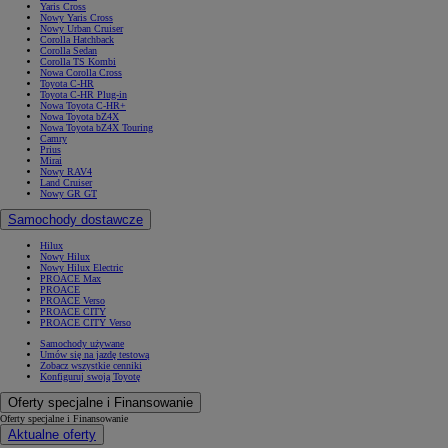
Yaris Cross
Nowy Yaris Cross
Nowy Urban Cruiser
Corolla Hatchback
Corolla Sedan
Corolla TS Kombi
Nowa Corolla Cross
Toyota C-HR
Toyota C-HR Plug-in
Nowa Toyota C-HR+
Nowa Toyota bZ4X
Nowa Toyota bZ4X Touring
Camry
Prius
Mirai
Nowy RAV4
Land Cruiser
Nowy GR GT
Samochody dostawcze
Hilux
Nowy Hilux
Nowy Hilux Electric
PROACE Max
PROACE
PROACE Verso
PROACE CITY
PROACE CITY Verso
Samochody używane
Umów się na jazdę testową
Zobacz wszystkie cenniki
Konfiguruj swoją Toyotę
Oferty specjalne i Finansowanie
Oferty specjalne i Finansowanie
Aktualne oferty