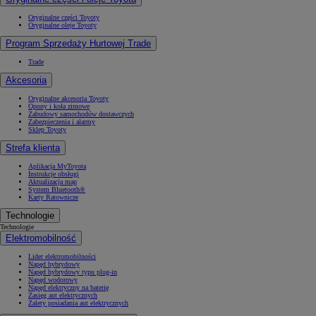
Oryginalne części Toyoty
Oryginalne oleje Toyoty
Program Sprzedaży Hurtowej Trade
Trade
Akcesoria
Oryginalne akcesoria Toyoty
Opony i koła zimowe
Zabudowy samochodów dostawczych
Zabezpieczenia i alarmy
Sklep Toyoty
Strefa klienta
Aplikacja MyToyota
Instrukcje obsługi
Aktualizacja map
System Bluetooth®
Karty Ratownicze
Technologie
Technologie
Elektromobilność
Lider elektromobilności
Napęd hybrydowy
Napęd hybrydowy typu plug-in
Napęd wodorowy
Napęd elektryczny na baterię
Zasięg aut elektrycznych
Zalety posiadania aut elektrycznych