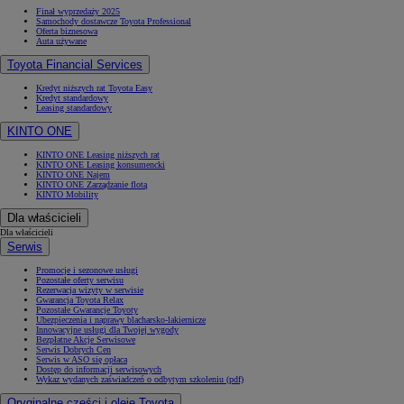
Finał wyprzedaży 2025
Samochody dostawcze Toyota Professional
Oferta biznesowa
Auta używane
Toyota Financial Services
Kredyt niższych rat Toyota Easy
Kredyt standardowy
Leasing standardowy
KINTO ONE
KINTO ONE Leasing niższych rat
KINTO ONE Leasing konsumencki
KINTO ONE Najem
KINTO ONE Zarządzanie flotą
KINTO Mobility
Dla właścicieli
Dla właścicieli
Serwis
Promocje i sezonowe usługi
Pozostałe oferty serwisu
Rezerwacja wizyty w serwisie
Gwarancja Toyota Relax
Pozostałe Gwarancje Toyoty
Ubezpieczenia i naprawy blacharsko-lakiernicze
Innowacyjne usługi dla Twojej wygody
Bezpłatne Akcje Serwisowe
Serwis Dobrych Cen
Serwis w ASO się opłaca
Dostęp do informacji serwisowych
Wykaz wydanych zaświadczeń o odbytym szkoleniu (pdf)
Oryginalne części i oleje Toyota