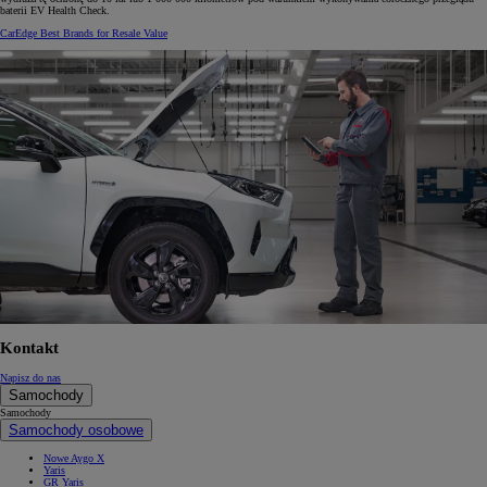
baterii EV Health Check.
CarEdge Best Brands for Resale Value
Kontakt
Napisz do nas
Samochody
Samochody
Samochody osobowe
Nowe Aygo X
Yaris
GR Yaris