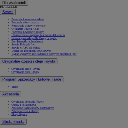
Dla właścicieli
Dla właścicieli
Serwis
Promocje i sezonowe usługi
Pozostałe oferty serwisu
Rezerwacja wizyty w serwisie
Gwarancja Toyota Relax
Pozostałe Gwarancje Toyoty
Ubezpieczenia i naprawy blacharsko-lakiernicze
Innowacyjne usługi dla Twojej wygody
Bezpłatne Akcje Serwisowe
Serwis Dobrych Cen
Serwis w ASO się opłaca
Dostęp do informacji serwisowych
Wykaz wydanych zaświadczeń o odbytym szkoleniu (pdf)
Oryginalne części i oleje Toyota
Oryginalne części Toyoty
Oryginalne oleje Toyoty
Program Sprzedaży Hurtowej Trade
Trade
Akcesoria
Oryginalne akcesoria Toyoty
Opony i koła zimowe
Zabudowy samochodów dostawczych
Zabezpieczenia i alarmy
Sklep Toyoty
Strefa klienta