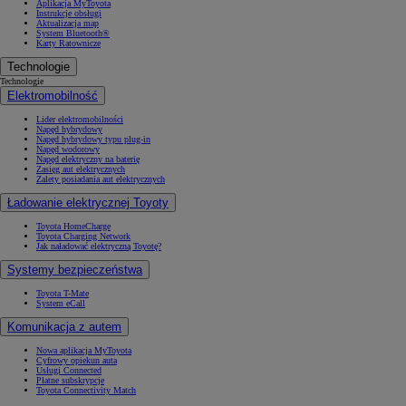
Aplikacja MyToyota
Instrukcje obsługi
Aktualizacja map
System Bluetooth®
Karty Ratownicze
Technologie
Technologie
Elektromobilność
Lider elektromobilności
Napęd hybrydowy
Napęd hybrydowy typu plug-in
Napęd wodorowy
Napęd elektryczny na baterię
Zasięg aut elektrycznych
Zalety posiadania aut elektrycznych
Ładowanie elektrycznej Toyoty
Toyota HomeCharge
Toyota Charging Network
Jak naładować elektryczną Toyotę?
Systemy bezpieczeństwa
Toyota T-Mate
System eCall
Komunikacja z autem
Nowa aplikacja MyToyota
Cyfrowy opiekun auta
Usługi Connected
Płatne subskrypcje
Toyota Connectivity Match