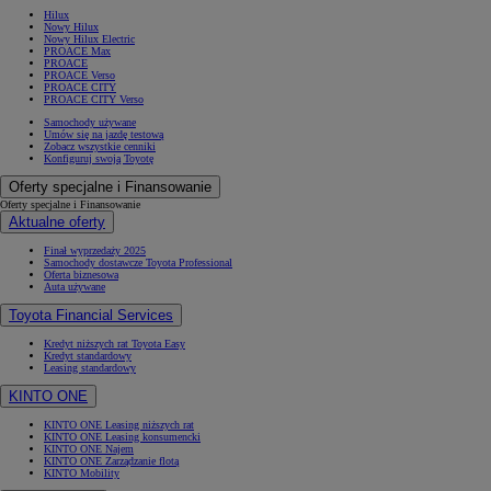
Hilux
Nowy Hilux
Nowy Hilux Electric
PROACE Max
PROACE
PROACE Verso
PROACE CITY
PROACE CITY Verso
Samochody używane
Umów się na jazdę testową
Zobacz wszystkie cenniki
Konfiguruj swoją Toyotę
Oferty specjalne i Finansowanie
Oferty specjalne i Finansowanie
Aktualne oferty
Finał wyprzedaży 2025
Samochody dostawcze Toyota Professional
Oferta biznesowa
Auta używane
Toyota Financial Services
Kredyt niższych rat Toyota Easy
Kredyt standardowy
Leasing standardowy
KINTO ONE
KINTO ONE Leasing niższych rat
KINTO ONE Leasing konsumencki
KINTO ONE Najem
KINTO ONE Zarządzanie flotą
KINTO Mobility