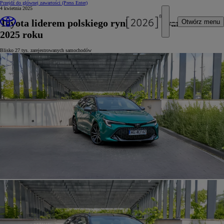
Przejdź do głównej zawartości
(Press Enter)
4 kwietnia 2025
Toyota liderem polskiego rynku po I kwartale
Otwórz menu
2025 roku
Blisko 27 tys. zarejestrowanych samochodów