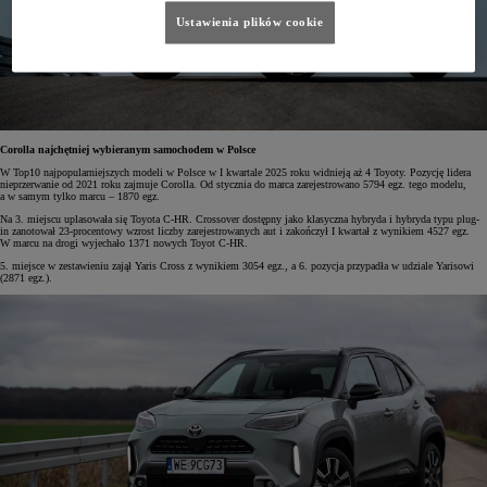
Ustawienia plików cookie
Corolla najchętniej wybieranym samochodem w Polsce
W Top10 najpopularniejszych modeli w Polsce w I kwartale 2025 roku widnieją aż 4 Toyoty. Pozycję lidera
nieprzerwanie od 2021 roku zajmuje Corolla. Od stycznia do marca zarejestrowano 5794 egz. tego modelu,
a w samym tylko marcu – 1870 egz.
Na 3. miejscu uplasowała się Toyota C-HR. Crossover dostępny jako klasyczna hybryda i hybryda typu plug-
in zanotował 23-procentowy wzrost liczby zarejestrowanych aut i zakończył I kwartał z wynikiem 4527 egz.
W marcu na drogi wyjechało 1371 nowych Toyot C-HR.
5. miejsce w zestawieniu zajął Yaris Cross z wynikiem 3054 egz., a 6. pozycja przypadła w udziale Yarisowi
(2871 egz.).