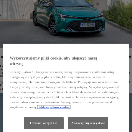
W I kwartale 2025 roku w Polsce zarejestrowano 26 817 osobowych i dostawczych Toyot. Japońska
marka jest liderem zarówno wśród klientów indywidualnych, jak i firm. Aż 5 modeli Toyoty prowadzi
Wykorzystujemy pliki cookie, aby ulepszyć naszą
w swoich segmentach, a Corolla jest najchętniej wybieranym samochodem na polskim rynku.
witrynę
I kwartał 2025 roku Toyota zakończyła na pozycji lidera polskiego rynku motoryzacyjnego. Od stycznia
do marca w naszym kraju zarejestrowano 26 817 samochodów osobowych i dostawczych tej marki. Udział
Chcemy ułatwić Ci korzystanie z naszej strony i usprawnić świadczenie usług,
Toyoty w rynku wyniósł 16,9%, co jest wynikiem blisko dwukrotnie lepszym niż marki, która zajęła pozycję
numer dwa.
dlatego wykorzystujemy pliki cookie, które są umieszczane na Twoim
Tylko w marcu z salonów Toyoty w Polsce wyjechało 8436 pojazdów. Marka była numerem 1 zarówno wśród
komputerze, telefonie komórkowym lub tablecie. Pomagają one nam zrozumieć
klientów indywidualnych, jak i firm. Osoby prywatne zarejestrowały w tym czasie 2513 Toyot,
Twoje potrzeby i ulepszać funkcjonalność naszej witryny. Są wykorzystywane do
a przedsiębiorstwa – 5923.
dostarczania usług i narzędzi osób trzecich, a także służą do celów reklamowych.
Zalecamy akceptację wszystkich plików cookie. Jeżeli nie wyrażasz na to zgody,
możesz łatwo zmienić ich ustawienia. Szczegółowe informacje na ten temat
znajdziesz w naszej
Polityce plików cookie.
Odrzuć wszystkie
Zaakceptuj wszystkie