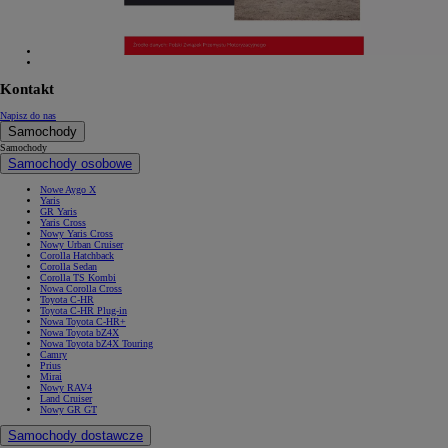
Kontakt
Napisz do nas
Samochody
Samochody
Samochody osobowe
Nowe Aygo X
Yaris
GR Yaris
Yaris Cross
Nowy Yaris Cross
Nowy Urban Cruiser
Corolla Hatchback
Corolla Sedan
Corolla TS Kombi
Nowa Corolla Cross
Toyota C-HR
Toyota C-HR Plug-in
Nowa Toyota C-HR+
Nowa Toyota bZ4X
Nowa Toyota bZ4X Touring
Camry
Prius
Mirai
Nowy RAV4
Land Cruiser
Nowy GR GT
Samochody dostawcze