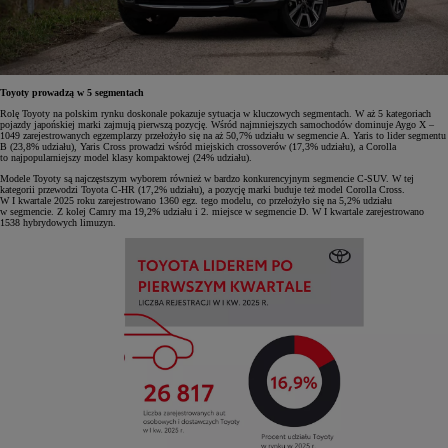
Toyoty prowadzą w 5 segmentach
Rolę Toyoty na polskim rynku doskonale pokazuje sytuacja w kluczowych segmentach. W aż 5 kategoriach
pojazdy japońskiej marki zajmują pierwszą pozycję. Wśród najmniejszych samochodów dominuje Aygo X –
1049 zarejestrowanych egzemplarzy przełożyło się na aż 50,7% udziału w segmencie A. Yaris to lider segmentu
B (23,8% udziału), Yaris Cross prowadzi wśród miejskich crossoverów (17,3% udziału), a Corolla
to najpopularniejszy model klasy kompaktowej (24% udziału).
Modele Toyoty są najczęstszym wyborem również w bardzo konkurencyjnym segmencie C-SUV. W tej
kategorii przewodzi Toyota C-HR (17,2% udziału), a pozycję marki buduje też model Corolla Cross.
W I kwartale 2025 roku zarejestrowano 1360 egz. tego modelu, co przełożyło się na 5,2% udziału
w segmencie. Z kolej Camry ma 19,2% udziału i 2. miejsce w segmencie D. W I kwartale zarejestrowano
1538 hybrydowych limuzyn.