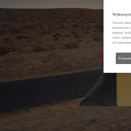
Wykorzystu
Chcemy ułatwi
umieszczane 
ulepszać funk
celów reklamo
ich ustawieni
Ustawie