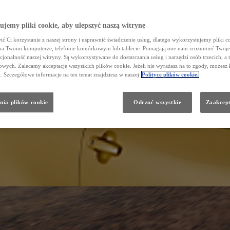
jemy pliki cookie, aby ulepszyć naszą witrynę
ć Ci korzystanie z naszej strony i usprawnić świadczenie usług, dlatego wykorzystujemy pliki co
na Twoim komputerze, telefonie komórkowym lub tablecie. Pomagają one nam zrozumieć Twoje 
cjonalność naszej witryny. Są wykorzystywane do dostarczania usług i narzędzi osób trzecich, a 
wych. Zalecamy akceptację wszystkich plików cookie. Jeżeli nie wyrażasz na to zgody, możesz 
a. Szczegółowe informacje na ten temat znajdziesz w naszej
Polityce plików cookie.
nia plików cookie
Odrzuć wszystkie
Zaakcept