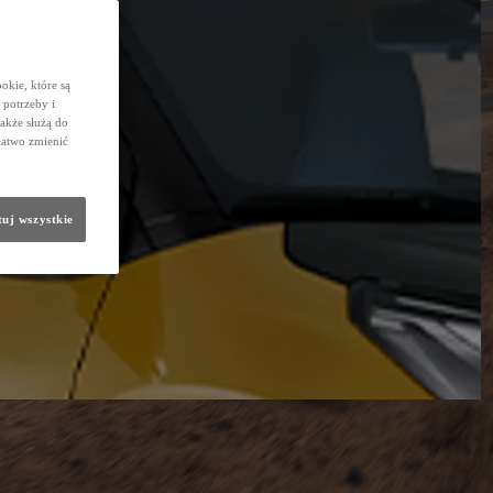
okie, które są
potrzeby i
także służą do
łatwo zmienić
uj wszystkie