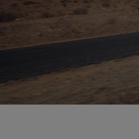
Od
81 900 zł
Yaris Cross
HYBRID