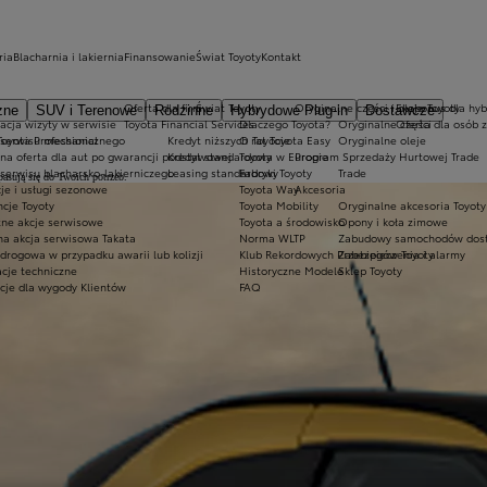
ria
Blacharnia i lakiernia
Finansowanie
Świat Toyoty
Kontakt
Oferta dla firm
Świat Toyoty
Oryginalne części i oleje Toyoty
Ekobonus dla hyb
zne
SUV i Terenowe
Rodzinne
Hybrydowe Plug-in
Dostawcze
acja wizyty w serwisie
Toyota Financial Services
Dlaczego Toyota?
Oryginalne części
Oferta dla osób 
oyota Professional
 serwisu mechanicznego
Kredyt niższych rat Toyota Easy
O Toyocie
Oryginalne oleje
lna oferta dla aut po gwarancji podstawowej
Kredyt standardowy
Toyota w Europie
Program Sprzedaży Hurtowej Trade
serwisu blacharsko-lakierniczego
Leasing standardowy
Fabryki Toyoty
Trade
pasują się do Twoich potrzeb.
je i usługi sezonowe
Toyota Way
Akcesoria
cje Toyoty
Toyota Mobility
Oryginalne akcesoria Toyoty
tne akcje serwisowe
Toyota a środowisko
Opony i koła zimowe
na akcja serwisowa Takata
Norma WLTP
Zabudowy samochodów dos
drogowa w przypadku awarii lub kolizji
Klub Rekordowych Przebiegów Toyoty
Zabezpieczenia i alarmy
acje techniczne
Historyczne Modele
Sklep Toyoty
cje dla wygody Klientów
FAQ