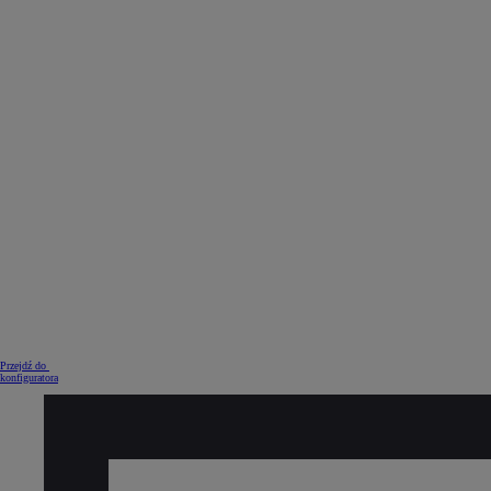
Od
105 300 zł
Corolla Hatchback
HYBRID
Przejdź do
konfiguratora