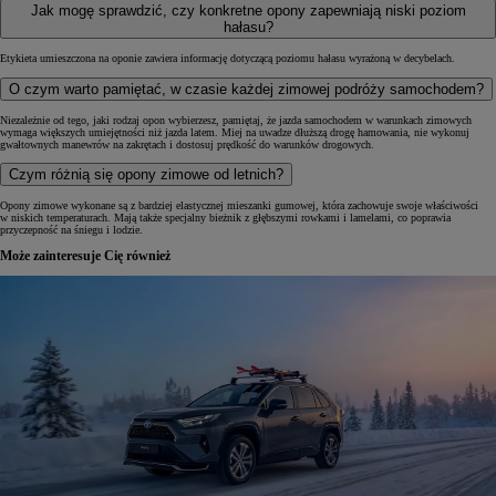
Jak mogę sprawdzić, czy konkretne opony zapewniają niski poziom
hałasu?
Etykieta umieszczona na oponie zawiera informację dotyczącą poziomu hałasu wyrażoną w decybelach.
O czym warto pamiętać, w czasie każdej zimowej podróży samochodem?
Niezależnie od tego, jaki rodzaj opon wybierzesz, pamiętaj, że jazda samochodem w warunkach zimowych
wymaga większych umiejętności niż jazda latem. Miej na uwadze dłuższą drogę hamowania, nie wykonuj
gwałtownych manewrów na zakrętach i dostosuj prędkość do warunków drogowych.
Czym różnią się opony zimowe od letnich?
Opony zimowe wykonane są z bardziej elastycznej mieszanki gumowej, która zachowuje swoje właściwości
w niskich temperaturach. Mają także specjalny bieżnik z głębszymi rowkami i lamelami, co poprawia
przyczepność na śniegu i lodzie.
Może zainteresuje Cię również