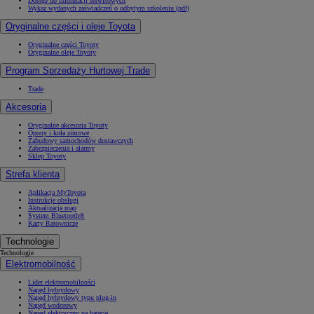
Dostęp do informacji serwisowych
Wykaz wydanych zaświadczeń o odbytym szkoleniu (pdf)
Oryginalne części i oleje Toyota
Oryginalne części Toyoty
Oryginalne oleje Toyoty
Program Sprzedaży Hurtowej Trade
Trade
Akcesoria
Oryginalne akcesoria Toyoty
Opony i koła zimowe
Zabudowy samochodów dostawczych
Zabezpieczenia i alarmy
Sklep Toyoty
Strefa klienta
Aplikacja MyToyota
Instrukcje obsługi
Aktualizacja map
System Bluetooth®
Karty Ratownicze
Technologie
Technologie
Elektromobilność
Lider elektromobilności
Napęd hybrydowy
Napęd hybrydowy typu plug-in
Napęd wodorowy
Napęd elektryczny na baterię