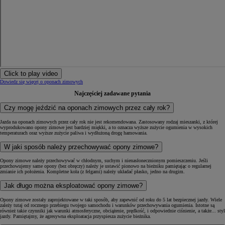
Click to play video
Dowiedz się więcej o oponach zimowych
Najczęściej zadawane pytania
Czy mogę jeździć na oponach zimowych przez cały rok?
Jazda na oponach zimowych przez cały rok nie jest rekomendowana. Zastosowany rodzaj mieszanki, z której
wyprodukowano opony zimowe jest bardziej miękki, a to oznacza wyższe zużycie ogumienia w wysokich
temperaturach oraz wyższe zużycie paliwa i wydłużoną drogę hamowania.
W jaki sposób należy przechowywać opony zimowe?
Opony zimowe należy przechowywać w chłodnym, suchym i nienasłonecznionym pomieszczeniu. Jeśli
przechowujemy same opony (bez obręczy) należy je ustawić pionowo na bieżniku pamiętając o regularnej
zmianie ich położenia. Kompletne koła (z felgami) należy układać płasko, jedno na drugim.
Jak długo można eksploatować opony zimowe?
Opony zimowe zostały zaprojektowane w taki sposób, aby zapewnić od roku do 5 lat bezpiecznej jazdy. Wiele
zależy tutaj od rocznego przebiegu twojego samochodu i warunków przechowywania ogumienia. Istotne są
również takie czynniki jak warunki atmosferyczne, obciążenie, prędkość, i odpowiednie ciśnienie, a także... styl
jazdy. Pamiętajmy, że agresywna eksploatacja przyspiesza zużycie bieżnika.