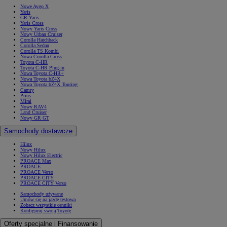
Nowe Aygo X
Yaris
GR Yaris
Yaris Cross
Nowy Yaris Cross
Nowy Urban Cruiser
Corolla Hatchback
Corolla Sedan
Corolla TS Kombi
Nowa Corolla Cross
Toyota C-HR
Toyota C-HR Plug-in
Nowa Toyota C-HR+
Nowa Toyota bZ4X
Nowa Toyota bZ4X Touring
Camry
Prius
Mirai
Nowy RAV4
Land Cruiser
Nowy GR GT
Samochody dostawcze
Hilux
Nowy Hilux
Nowy Hilux Electric
PROACE Max
PROACE
PROACE Verso
PROACE CITY
PROACE CITY Verso
Samochody używane
Umów się na jazdę testową
Zobacz wszystkie cenniki
Konfiguruj swoją Toyotę
Oferty specjalne i Finansowanie