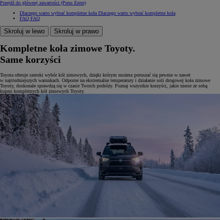
Przejdź do głównej zawartości
(Press Enter)
Dlaczego warto wybrać kompletne koła
Dlaczego warto wybrać kompletne koła
FAQ
FAQ
Skroluj w lewo
Skroluj w prawo
Kompletne koła zimowe Toyoty.
Same korzyści
Toyota oferuje szeroki wybór kół zimowych, dzięki którym możesz poruszać się pewnie w nawet
w najtrudniejszych warunkach. Odporne na ekstremalne temperatury i działanie soli drogowej koła zimowe
Toyoty, doskonale sprawdzą się w czasie Twoich podróży. Poznaj wszystkie korzyści, jakie niesie ze sobą
kupno kompletnych kół zimowych Toyoty.