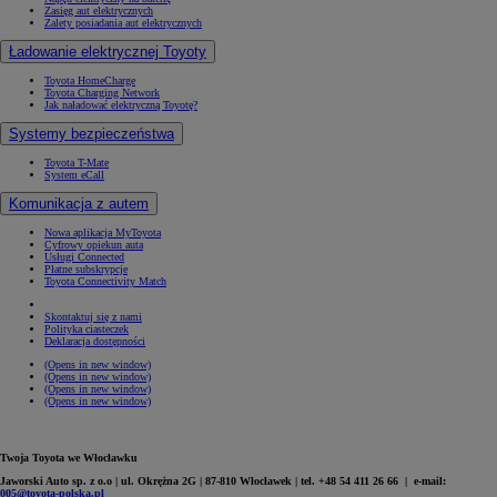
Zasięg aut elektrycznych
Zalety posiadania aut elektrycznych
Ładowanie elektrycznej Toyoty
Toyota HomeCharge
Toyota Charging Network
Jak naładować elektryczną Toyotę?
Systemy bezpieczeństwa
Toyota T-Mate
System eCall
Komunikacja z autem
Nowa aplikacja MyToyota
Cyfrowy opiekun auta
Usługi Connected
Płatne subskrypcje
Toyota Connectivity Match
Skontaktuj się z nami
Polityka ciasteczek
Deklaracja dostępności
(Opens in new window)
(Opens in new window)
(Opens in new window)
(Opens in new window)
Twoja Toyota we Włocławku
Jaworski Auto sp. z o.o | ul. Okrężna 2G | 87-810 Włocławek | tel. +48 54 411 26 66 | e-mail:
005@toyota-polska.pl