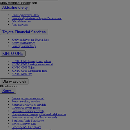
Oferty specjalne i Finansowanie
Aktualne oferty
Finał wyprzedaży 2025
Samochody dostawcze Toyota Professional
Oferta biznesowa
Auta używane
Toyota Financial Services
Kredyt niższych rat Toyota Easy
Kredyt standardowy
Leasing standardowy
KINTO ONE
KINTO ONE Leasing niższych rat
KINTO ONE Leasing konsumencki
KINTO ONE Najem
KINTO ONE Zarządzanie flotą
KINTO Mobility
Dla właścicieli
Dla właścicieli
Serwis
Promocje i sezonowe usługi
Pozostałe oferty serwisu
Rezerwacja wizyty w serwisie
Gwarancja Toyota Relax
Pozostałe Gwarancje Toyoty
Ubezpieczenia i naprawy blacharsko-lakiernicze
Innowacyjne usługi dla Twojej wygody
Bezpłatne Akcje Serwisowe
Serwis Dobrych Cen
Serwis w ASO się opłaca