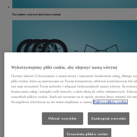
Oszczędność czasu oraz niższy koszt wymiany
Wykorzystujemy pliki cookie, aby ulepszyć naszą witrynę
Chcemy ułatwić Ci korzystanie z naszej strony i usprawnić świadczenie usług, dlatego 
pliki cookie, które są umieszczane na Twoim komputerze, telefonie komórkowym lub ta
Komplet kół zimowych z felgami i czujnikami ciśnienia = wartość dodana podczas odsprzedaży auta
one nam zrozumieć Twoje potrzeby i ulepszać funkcjonalność naszej witryny. Są wykor
dostarczania usług i narzędzi osób trzecich, a także służą do celów reklamowych. Zalec
wszystkich plików cookie. Jeżeli nie wyrażasz na to zgody, możesz łatwo zmienić ich ust
Szczegółowe informacje na ten temat znajdziesz w naszej
Polityce plików cookie.
Odrzuć wszystkie
Zaakceptuj wszystkie
Ustawienia plików cookie