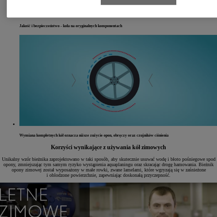
Jakość i bezpieczeństwo - koła na oryginalnych komponentach
Wymiana kompletnych kół oznacza niższe zużycie opon, obręczy oraz czujników ciśnienia
Korzyści wynikające z używania kół zimowych
Unikalny wzór bieżnika zaprojektowano w taki sposób, aby skutecznie usuwać wodę i błoto pośniegowe spod
opony, zmniejszając tym samym ryzyko wystąpienia aquaplaningu oraz skracając drogę hamowania. Bieżnik
opony zimowej został wyposażony w małe rowki, zwane lamelami, które wgryzają się w zaśnieżone
i oblodzone powierzchnie, zapewniając doskonałą przyczepność.