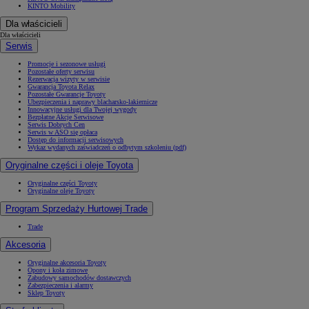
KINTO Mobility
Dla właścicieli
Dla właścicieli
Serwis
Promocje i sezonowe usługi
Pozostałe oferty serwisu
Rezerwacja wizyty w serwisie
Gwarancja Toyota Relax
Pozostałe Gwarancje Toyoty
Ubezpieczenia i naprawy blacharsko-lakiernicze
Innowacyjne usługi dla Twojej wygody
Bezpłatne Akcje Serwisowe
Serwis Dobrych Cen
Serwis w ASO się opłaca
Dostęp do informacji serwisowych
Wykaz wydanych zaświadczeń o odbytym szkoleniu (pdf)
Oryginalne części i oleje Toyota
Oryginalne części Toyoty
Oryginalne oleje Toyoty
Program Sprzedaży Hurtowej Trade
Trade
Akcesoria
Oryginalne akcesoria Toyoty
Opony i koła zimowe
Zabudowy samochodów dostawczych
Zabezpieczenia i alarmy
Sklep Toyoty