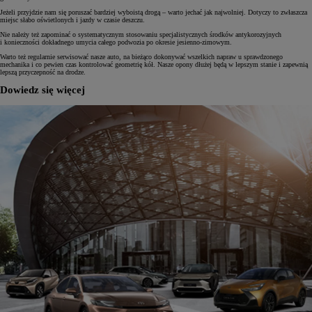
Jeżeli przyjdzie nam się poruszać bardziej wyboistą drogą – warto jechać jak najwolniej. Dotyczy to zwłaszcza
miejsc słabo oświetlonych i jazdy w czasie deszczu.
Nie należy też zapominać o systematycznym stosowaniu specjalistycznych środków antykorozyjnych
i konieczności dokładnego umycia całego podwozia po okresie jesienno-zimowym.
Warto też regularnie serwisować nasze auto, na bieżąco dokonywać wszelkich napraw u sprawdzonego
mechanika i co pewien czas kontrolować geometrię kół. Nasze opony dłużej będą w lepszym stanie i zapewnią
lepszą przyczepność na drodze.
Dowiedz się więcej