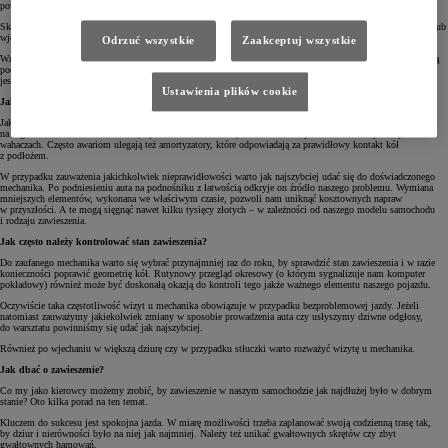
poważniejszej awarii.
Skrajnym przypadkiem jest nagłe mechaniczne uszkodzenie zawieszenia na skutek najechania na przeszkodę lub
wjechania w dziurę.
Odrzuć wszystkie
Zaakceptuj wszystkie
Wrogiem naszego zawieszenia jest też korozja. Sprzyjają temu zwłaszcza zanieczyszczenia, które się gromadzą
pod podwoziem samochodu. Również środki chemiczne, stosowane na drogach publicznych w okresie
jesienno-zimowym, nie pozostają bez wpływu na zawieszenie.
Ustawienia plików cookie
Jakie części zawieszenia psują się jako pierwsze?
Jako pierwsze psują się najczęściej gumowe i ruchome części zawieszenia, które są najbardziej narażone
na drgania. Mowa tu o sworzniach, łącznikach stabilizatora, końcówkach drążków kierowniczych czy
wahaczach. Często awariom ulegają też amortyzatory, które odpowiadają za prawidłowy kontakt kół
z podłożem.
W przypadku zauważenia jakichkolwiek nieprawidłowości warto jak najszybciej udać się do doświadczonego
mechanika. Po podniesieniu auta na podnośniku z łatwością odkryje on źródło naszego problemu. Wymiana
mniejszych elementów, wykonana we właściwym czasie, pozwoli nam uniknąć kosztownych napraw
w przyszłości. A te mogą sięgnąć nawet kilku tysięcy złotych – w zależności od naszego modelu samochodu
i rodzaju zawieszenia.
Jak często należy kontrolować stan zawieszenia?
Do zaufanego mechanika warto się wybrać przynajmniej raz do roku, by sprawdzić stan zawieszenia i w razie
konieczności poprawić geometrię kół. Rutynowy przegląd okresowy (o którym sygnalizuje nam komputer
pokładowy) również może być doskonałą okazją do kontroli tego jakże ważnego elementu naszego pojazdu.
Oczywiście taka częstotliwość wizyt u mechanika obowiązuje w przypadku bezproblemowej jazdy. Jeżeli
natomiast zauważymy jakiekolwiek zmiany w sposobie prowadzenia auta czy usłyszymy dziwne odgłosy,
do warsztatu powinniśmy się udać jak najszybciej.
Również po wjechaniu w większą dziurę czy w przypadku stłuczki warto rozważyć wizytę u mechanika.
Jak dbać o zawieszenie?
Co my jako kierowcy możemy zrobić, by zawieszenie w naszym samochodzie jak najdłużej było w dobrym
stanie? Oto kilka porad na ten temat.
Kluczem do sukcesu jest spokojna jazda. W miarę możliwości trzeba zaplanować swoją codzienną trasę tak,
by dziur i nierówności było na niej jak najmniej. Należy też unikać gwałtownych skrętów czy zbyt
gwałtownych hamowań.