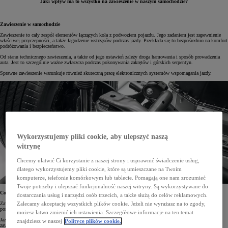
Jaki wpływ ma to wszystko na zawieszenie w naszym samochodzie?
Zawieszenie w samochodzie
Zawieszenie to cały zespół elementów łączących koła z podwoziem pojazdu. Jego zadaniem jest zapewnienie
właściwej przyczepności, a także łagodzenie wstrząsów podczas jazdy. Przekłada się to bezpośrednio na komfort
podróżowania i bezpieczeństwo.
Od stanu technicznego zawieszenia, a także od jego ustawień zależy droga hamowania i sposób prowadzenia
auta. Jest to szczególnie ważne zwłaszcza podczas pokonywania zakrętów i górskich serpentyn.
Sprawne zawieszenie warunkuje również skuteczną pracę elektronicznych systemów wspomagania jazdy.
Wykorzystujemy pliki cookie, aby ulepszyć naszą
witrynę
Chcemy ułatwić Ci korzystanie z naszej strony i usprawnić świadczenie usług,
dlatego wykorzystujemy pliki cookie, które są umieszczane na Twoim
komputerze, telefonie komórkowym lub tablecie. Pomagają one nam zrozumieć
Twoje potrzeby i ulepszać funkcjonalność naszej witryny. Są wykorzystywane do
Co powoduje zużycie zawieszenia?
dostarczania usług i narzędzi osób trzecich, a także służą do celów reklamowych.
Zawieszenie – jak każdy element w naszym aucie – ulega zużyciu. Im gorszy jest stan dróg, po których się
Zalecamy akceptację wszystkich plików cookie. Jeżeli nie wyrażasz na to zgody,
poruszamy, tym szybciej proces ten postępuje.
możesz łatwo zmienić ich ustawienia. Szczegółowe informacje na ten temat
Jazda po ulicach pełnych dziur i nierówności powoduje drgania, które wpływają na poszczególne elementy
znajdziesz w naszej
Polityce plików cookie.
zawieszenia. Najpierw pojawiają się między nimi niewielkie luzy, które z czasem mogą się stać przyczyną