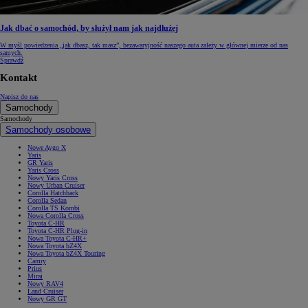
Jak dbać o samochód, by służył nam jak najdłużej
W myśl powiedzenia „jak dbasz, tak masz”, bezawaryjność naszego auta zależy w głównej mierze od nas
samych.
Sprawdź
Kontakt
Napisz do nas
Samochody
Samochody
Samochody osobowe
Nowe Aygo X
Yaris
GR Yaris
Yaris Cross
Nowy Yaris Cross
Nowy Urban Cruiser
Corolla Hatchback
Corolla Sedan
Corolla TS Kombi
Nowa Corolla Cross
Toyota C-HR
Toyota C-HR Plug-in
Nowa Toyota C-HR+
Nowa Toyota bZ4X
Nowa Toyota bZ4X Touring
Camry
Prius
Mirai
Nowy RAV4
Land Cruiser
Nowy GR GT