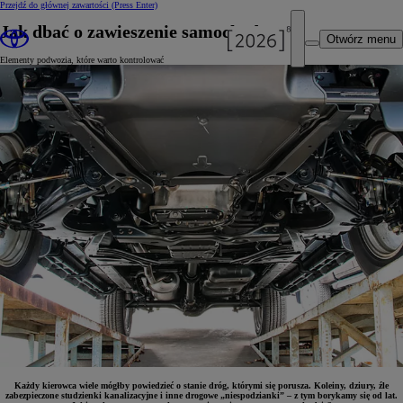
Przejdź do głównej zawartości
(Press Enter)
Jak dbać o zawieszenie samochodu?
Otwórz menu
Elementy podwozia, które warto kontrolować
Każdy kierowca wiele mógłby powiedzieć o stanie dróg, którymi się porusza. Koleiny, dziury, źle
zabezpieczone studzienki kanalizacyjne i inne drogowe „niespodzianki” – z tym borykamy się od lat.