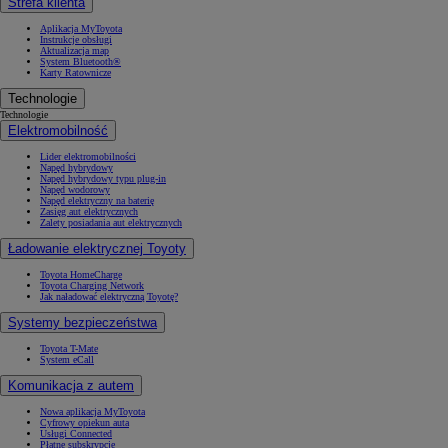
Strefa klienta
Aplikacja MyToyota
Instrukcje obsługi
Aktualizacja map
System Bluetooth®
Karty Ratownicze
Technologie
Technologie
Elektromobilność
Lider elektromobilności
Napęd hybrydowy
Napęd hybrydowy typu plug-in
Napęd wodorowy
Napęd elektryczny na baterię
Zasięg aut elektrycznych
Zalety posiadania aut elektrycznych
Ładowanie elektrycznej Toyoty
Toyota HomeCharge
Toyota Charging Network
Jak naładować elektryczną Toyotę?
Systemy bezpieczeństwa
Toyota T-Mate
System eCall
Komunikacja z autem
Nowa aplikacja MyToyota
Cyfrowy opiekun auta
Usługi Connected
Płatne subskrypcje