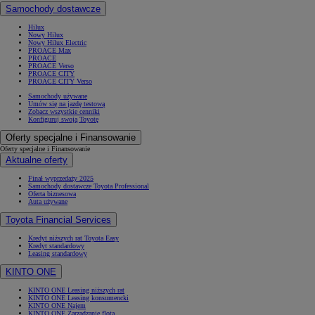
Samochody dostawcze
Hilux
Nowy Hilux
Nowy Hilux Electric
PROACE Max
PROACE
PROACE Verso
PROACE CITY
PROACE CITY Verso
Samochody używane
Umów się na jazdę testową
Zobacz wszystkie cenniki
Konfiguruj swoją Toyotę
Oferty specjalne i Finansowanie
Oferty specjalne i Finansowanie
Aktualne oferty
Finał wyprzedaży 2025
Samochody dostawcze Toyota Professional
Oferta biznesowa
Auta używane
Toyota Financial Services
Kredyt niższych rat Toyota Easy
Kredyt standardowy
Leasing standardowy
KINTO ONE
KINTO ONE Leasing niższych rat
KINTO ONE Leasing konsumencki
KINTO ONE Najem
KINTO ONE Zarządzanie flotą