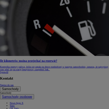
Ile kilometrów można przejechać na rezerwie?
Kontrolka rezerwy paliwa, która się zapala na desce rozdzielczej w naszym samochodzie, oznacza, że najwyższy
czas udać się na stację benzynową i uzupełnić bak.
Sprawdź
Kontakt
Napisz do nas
Samochody
Samochody
Samochody osobowe
Nowe Aygo X
Yaris
GR Yaris