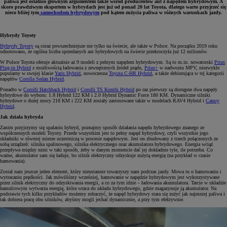
paliwa jest ostatnio głównym argumentem także wśród producentów aut z napędem hybrydowym. A
skoro prawdziwym ekspertem w hybrydach jest już od ponad 20 lat Toyota, dlatego warto przyjrzeć się
nieco bliżej tym
samochodom hybrydowym
pod kątem zużycia paliwa w różnych warunkach jazdy.
Hybrydy Toyoty
Hybrydy Toyoty
są coraz powszechniejsze nie tylko na świecie, ale także w Polsce. Na początku 2019 roku
odnotowano, że ogólna liczba sprzedanych aut hybrydowych na świecie przekroczyła już 12 milionów.
W Polsce Toyota oferuje aktualnie aż 9 modeli z pełnym napędem hybrydowym. Są to m.in. nowatorski
Prius
Plug-in Hybrid
z możliwością ładowania z zewnętrznych źródeł prądu,
Prius+
w nadwoziu MPV, niezwykle
popularny w swojej klasie
Yaris Hybrid
, nowoczesna
Toyota C-HR Hybrid
, a także debiutująca w tej kategorii
napędów
Corolla Sedan Hybrid
.
Ponadto w
Corolli Hatchback Hybrid
i
Corolli TS Kombi Hybrid
po raz pierwszy są dostępne dwa napędy
hybrydowe do wyboru: 1.8 Hybrid 122 KM i 2.0 Hybrid Dynamic Force 180 KM. Dynamiczne silniki
hybrydowe o dużej mocy 218 KM i 222 KM zostały zastosowane także w modelach RAV4 Hybrid i
Camry
Hybrid
.
Jak działa hybryda
Zanim przyjrzymy się spalaniu hybryd, poznajmy sposób działania napędu hybrydowego znanego ze
współczesnych modeli Toyoty. Przede wszystkim jest to pełny napęd hybrydowy, czyli wszystkie jego
składniki w równiej mierze uczestniczą w procesie napędowym. Jest on zbudowany z trzech połączonych ze
sobą urządzeń: silnika spalinowego, silnika elektrycznego oraz akumulatora hybrydowego. Energia wciąż
przepływa między nimi w taki sposób, żeby w danym momencie dać jej dokładnie tyle, ile potrzeba. Co
ważne, akumulator sam się ładuje, bo silnik elektryczny odzyskuje zużytą energię (na przykład w czasie
hamowania).
Został nam jeszcze jeden element, który nieustannie towarzyszy nam podczas jazdy. Mowa tu o hamowaniu i
wytracaniu prędkości. Jak mówiliśmy wcześniej, hamowanie w napędzie hybrydowym jest wykorzystywane
przez silnik elektryczny do odzyskiwania energii, a co za tym idzie – ładowania akumulatora. Tarcie w układzie
hamulcowym wytwarza energię, która wraca do układu hybrydowego, gdzie magazynuje ją akumulator. Na
podstawie tych kilku przykładów możemy zobaczyć, że napęd hybrydowy stara się zużyć jak najmniej paliwa i
tak dobiera pracę obu silników, abyśmy mogli jechać dynamicznie, a przy tym efektywnie.