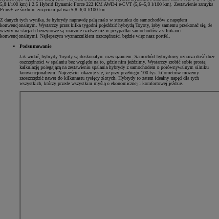
5,8 l/100 km) i 2.5 Hybrid Dynamic Force 222 KM AWD-i e-CVT (5,6–5,9 l/100 km). Zestawienie zamyka
Prius+ ze średnim zużyciem paliwa 5,8–6,0 l/100 km.
Z danych tych wynika, że hybrydy naprawdę palą mało w stosunku do samochodów z napędem
konwencjonalnym. Wystarczy przez kilka tygodni pojeździć hybrydą Toyoty, żeby samemu przekonać się, że
wizyty na stacjach benzynowe są znacznie rzadsze niż w przypadku samochodów z silnikami
konwencjonalnymi. Najlepszym wyznacznikiem oszczędności będzie więc nasz portfel.
Podsumowanie
Jak widać, hybrydy Toyoty są doskonałym rozwiązaniem. Samochód hybrydowy oznacza dość duże
oszczędności w spalaniu bez względu na to, gdzie nim jeździmy. Wystarczy zrobić sobie prostą
kalkulację polegającą na zestawieniu spalania hybrydy z samochodem o porównywalnym silniku
konwencjonalnym. Najczęściej okazuje się, że przy przebiegu 100 tys. kilometrów możemy
zaoszczędzić nawet do kilkunastu tysięcy złotych. Hybrydy to zatem idealny napęd dla tych
wszystkich, którzy przede wszystkim myślą o ekonomicznej i komfortowej jeździe.