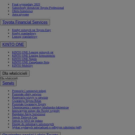
Finał wyprzedaży 2025
Samochody dostawcze Toyota Professional
Oferta biznesowa
Auta używane
Toyota Financial Services
Kredyt niższych rat Toyota Easy
Kredyt standardowy
Leasing standardowy
KINTO ONE
KINTO ONE Leasing niższych rat
KINTO ONE Leasing konsumencki
KINTO ONE Najem
KINTO ONE Zarządzanie flotą
KINTO Mobility
Dla właścicieli
Dla właścicieli
Serwis
Promocje i sezonowe usługi
Pozostałe oferty serwisu
Rezerwacja wizyty w serwisie
Gwarancja Toyota Relax
Pozostałe Gwarancje Toyoty
Ubezpieczenia i naprawy blacharsko-lakiernicze
Innowacyjne usługi dla Twojej wygody
Bezpłatne Akcje Serwisowe
Serwis Dobrych Cen
Serwis w ASO się opłaca
Dostęp do informacji serwisowych
Wykaz wydanych zaświadczeń o odbytym szkoleniu (pdf)