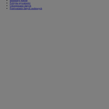
Informacje prawne
Polityka prywatności
Udostępnianie danych
Przetwarzanie danych osobowych