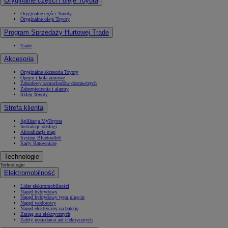
Oryginalne części i oleje Toyota
Oryginalne części Toyoty
Oryginalne oleje Toyoty
Program Sprzedaży Hurtowej Trade
Trade
Akcesoria
Oryginalne akcesoria Toyoty
Opony i koła zimowe
Zabudowy samochodów dostawczych
Zabezpieczenia i alarmy
Sklep Toyoty
Strefa klienta
Aplikacja MyToyota
Instrukcje obsługi
Aktualizacja map
System Bluetooth®
Karty Ratownicze
Technologie
Technologie
Elektromobilność
Lider elektromobilności
Napęd hybrydowy
Napęd hybrydowy typu plug-in
Napęd wodorowy
Napęd elektryczny na baterię
Zasięg aut elektrycznych
Zalety posiadania aut elektrycznych