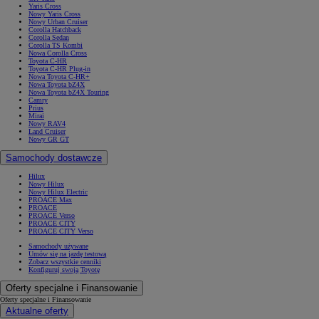
Yaris Cross
Nowy Yaris Cross
Nowy Urban Cruiser
Corolla Hatchback
Corolla Sedan
Corolla TS Kombi
Nowa Corolla Cross
Toyota C-HR
Toyota C-HR Plug-in
Nowa Toyota C-HR+
Nowa Toyota bZ4X
Nowa Toyota bZ4X Touring
Camry
Prius
Mirai
Nowy RAV4
Land Cruiser
Nowy GR GT
Samochody dostawcze
Hilux
Nowy Hilux
Nowy Hilux Electric
PROACE Max
PROACE
PROACE Verso
PROACE CITY
PROACE CITY Verso
Samochody używane
Umów się na jazdę testową
Zobacz wszystkie cenniki
Konfiguruj swoją Toyotę
Oferty specjalne i Finansowanie
Oferty specjalne i Finansowanie
Aktualne oferty