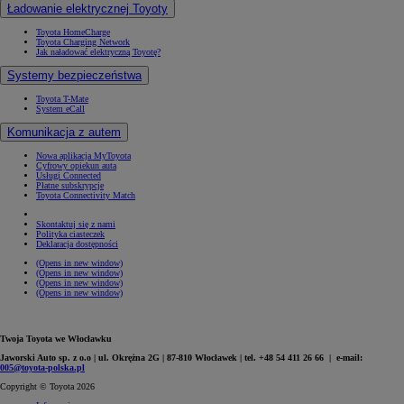
Ładowanie elektrycznej Toyoty
Toyota HomeCharge
Toyota Charging Network
Jak naładować elektryczną Toyotę?
Systemy bezpieczeństwa
Toyota T-Mate
System eCall
Komunikacja z autem
Nowa aplikacja MyToyota
Cyfrowy opiekun auta
Usługi Connected
Płatne subskrypcje
Toyota Connectivity Match
Skontaktuj się z nami
Polityka ciasteczek
Deklaracja dostępności
(Opens in new window)
(Opens in new window)
(Opens in new window)
(Opens in new window)
Twoja Toyota we Włocławku
Jaworski Auto sp. z o.o | ul. Okrężna 2G | 87-810 Włocławek | tel. +48 54 411 26 66 | e-mail:
005@toyota-polska.pl
Copyright © Toyota 2026