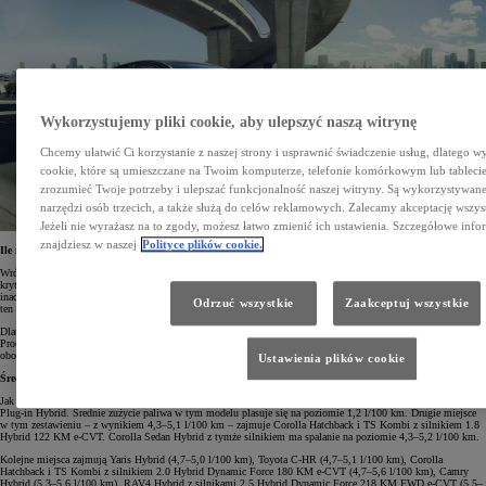
Wykorzystujemy pliki cookie, aby ulepszyć naszą witrynę
Chcemy ułatwić Ci korzystanie z naszej strony i usprawnić świadczenie usług, dlatego w
cookie, które są umieszczane na Twoim komputerze, telefonie komórkowym lub tableci
zrozumieć Twoje potrzeby i ulepszać funkcjonalność naszej witryny. Są wykorzystywane 
narzędzi osób trzecich, a także służą do celów reklamowych. Zalecamy akceptację wszys
Jeżeli nie wyrażasz na to zgody, możesz łatwo zmienić ich ustawienia. Szczegółowe info
znajdziesz w naszej
Polityce plików cookie.
Ile naprawdę pali hybryda
Wróćmy do spalania. Dotychczas producent podawał wartość uzyskaną w warunkach idealnych. Wielu
krytyków uważało, że to nierealne uzyskać takie spalanie podczas codziennej jazdy. Każdy kierowca jeździ
inaczej. Dodatkowo dochodzą warunki drogowe, natężenie ruchu i inne czynniki, które mogą mieć wpływ na
Odrzuć wszystkie
Zaakceptuj wszystkie
ten czynnik.
Dlatego też ostatnio opracowano nową metodą badawczą – WLTP (Worldwide Harmonised Light Vehicles Test
Procedure). Dostarcza ona bardziej realistycznych danych na temat emisji spalin i zużycia paliwa niż
obowiązująca dotychczas metoda NEDC.
Ustawienia plików cookie
Średnie spalanie hybryd Toyoty
Jak wynika z najnowszych badań WLTP, najniższym spalaniem wśród hybryd Toyoty charakteryzuje się Prius
Plug-in Hybrid. Średnie zużycie paliwa w tym modelu plasuje się na poziomie 1,2 l/100 km. Drugie miejsce
w tym zestawieniu – z wynikiem 4,3–5,1 l/100 km – zajmuje Corolla Hatchback i TS Kombi z silnikiem 1.8
Hybrid 122 KM e-CVT. Corolla Sedan Hybrid z tymże silnikiem ma spalanie na poziomie 4,3–5,2 l/100 km.
Kolejne miejsca zajmują Yaris Hybrid (4,7–5,0 l/100 km), Toyota C-HR (4,7–5,1 l/100 km), Corolla
Hatchback i TS Kombi z silnikiem 2.0 Hybrid Dynamic Force 180 KM e-CVT (4,7–5,6 l/100 km), Camry
Hybrid (5,3–5,6 l/100 km), RAV4 Hybrid z silnikami 2.5 Hybrid Dynamic Force 218 KM FWD e-CVT (5,5–