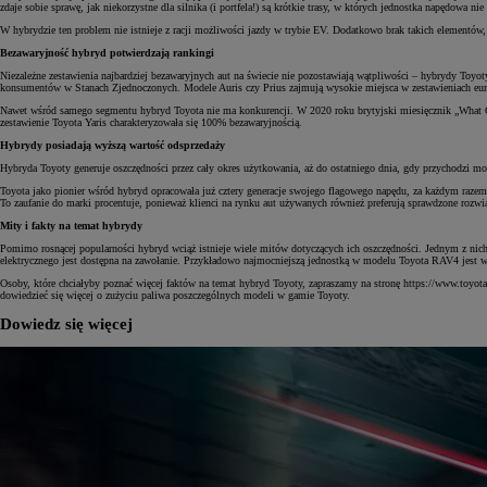
zdaje sobie sprawę, jak niekorzystne dla silnika (i portfela!) są krótkie trasy, w których jednostka napędowa ni
W hybrydzie ten problem nie istnieje z racji możliwości jazdy w trybie EV. Dodatkowo brak takich elementów, j
Bezawaryjność hybryd potwierdzają rankingi
Niezależne zestawienia najbardziej bezawaryjnych aut na świecie nie pozostawiają wątpliwości – hybrydy Toyo
konsumentów w Stanach Zjednoczonych. Modele Auris czy Prius zajmują wysokie miejsca w zestawieniach euro
Nawet wśród samego segmentu hybryd Toyota nie ma konkurencji. W 2020 roku brytyjski miesięcznik „What Car
zestawienie Toyota Yaris charakteryzowała się 100% bezawaryjnością.
Hybrydy posiadają wyższą wartość odsprzedaży
Hybryda Toyoty generuje oszczędności przez cały okres użytkowania, aż do ostatniego dnia, gdy przychodzi m
Toyota jako pionier wśród hybryd opracowała już cztery generacje swojego flagowego napędu, za każdym razem u
To zaufanie do marki procentuje, ponieważ klienci na rynku aut używanych również preferują sprawdzone rozw
Mity i fakty na temat hybrydy
Pomimo rosnącej popularności hybryd wciąż istnieje wiele mitów dotyczących ich oszczędności. Jednym z nich 
elektrycznego jest dostępna na zawołanie. Przykładowo najmocniejszą jednostką w modelu Toyota RAV4 jest we
Osoby, które chciałyby poznać więcej faktów na temat hybryd Toyoty, zapraszamy na stronę https://www.toyot
dowiedzieć się więcej o zużyciu paliwa poszczególnych modeli w gamie Toyoty.
Dowiedz się więcej