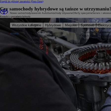
Przejdź do głównej zawartości
(Press Enter)
Czy samochody hybrydowe są tańsze w utrzymaniu
Nowe samochody
Jaworski Auto
Samochody Używane
Oferty specjalne
Serwis i akceso
Korzyści z posiadania hybrydy
O nas
Sprawdź aktualne oferty
Serwis
Wszystkie kategorie
Hybrydowe
Miejskie
Sportowe
Elektryc
Oferty pracy
Aktualne promocje
Rezerw
Nowe Aygo X
Regulaminy
Samochody dostawcze T
Oferta
HYBRID
Nagrody i wyróżnienia
Oferta biznesowa
Specja
Zapytania ofertowe
Auta używane
Oferta 
Działania ekologiczne
Rok potęgi 8 premier
Promoc
Gwaran
Bezpła
Global
Pomoc 
Inform
Innowa