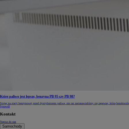
Od
105 300 zł
Corolla Hatchback
HYBRID
Które paliwo jest lepsze, benzyna PB 95 czy PB 98?
Stojąc na stacji benzynowej przed dystrybutorem paliwa, nie raz zastanawialiśmy się zapewne, którą bezołow
Sprawdź
Kontakt
Napisz do nas
Samochody