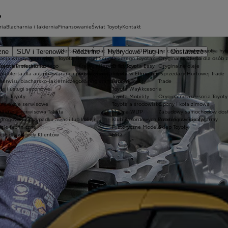
?
ria
Blacharnia i lakiernia
Finansowanie
Świat Toyoty
Kontakt
Oferta dla firm
Świat Toyoty
Oryginalne części i oleje Toyoty
Ekobonus dla hyb
zne
SUV i Terenowe
Rodzinne
Hybrydowe Plug-in
Dostawcze
acja wizyty w serwisie
Toyota Financial Services
Dlaczego Toyota?
Oryginalne części
Oferta dla osób 
oyota Professional
 serwisu mechanicznego
Kredyt niższych rat Toyota Easy
O Toyocie
Oryginalne oleje
lna oferta dla aut po gwarancji podstawowej
Kredyt standardowy
Toyota w Europie
Program Sprzedaży Hurtowej Trade
serwisu blacharsko-lakierniczego
Leasing standardowy
Fabryki Toyoty
Trade
je i usługi sezonowe
Toyota Way
Akcesoria
cje Toyoty
Toyota Mobility
Oryginalne akcesoria Toyoty
tne akcje serwisowe
Toyota a środowisko
Opony i koła zimowe
na akcja serwisowa Takata
Norma WLTP
Zabudowy samochodów dos
drogowa w przypadku awarii lub kolizji
Klub Rekordowych Przebiegów Toyoty
Zabezpieczenia i alarmy
acje techniczne
Historyczne Modele
Sklep Toyoty
cje dla wygody Klientów
FAQ