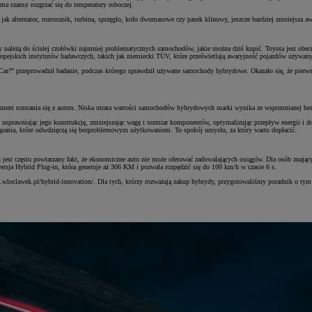
e ma szansy rozgrzać się do temperatury roboczej.
ak alternator, rozrusznik, turbina, sprzęgło, koło dwumasowe czy pasek klinowy, jeszcze bardziej zmniejsza awa
ty należą do ścisłej czołówki najmniej problematycznych samochodów, jakie można dziś kupić. Toyota jest obec
pejskich instytutów badawczych, takich jak niemiecki TÜV, które prześwietlają awaryjność pojazdów używan
?” przeprowadził badanie, podczas którego sprawdził używane samochody hybrydowe. Okazało się, że pierwsze 
oment rozstania się z autem. Niska utrata wartości samochodów hybrydowych marki wynika ze wspomnianej bezaw
sprawniając jego konstrukcję, zmniejszając wagę i rozmiar komponentów, optymalizując przepływ energii i dost
iązania, które odwdzięczą się bezproblemowym użytkowaniem. To spokój umysłu, za który warto dopłacić.
jest często powtarzany fakt, że ekonomiczne auto nie może oferować zadowalających osiągów. Dla osób znający
rsja Hybrid Plug-in, która generuje aż 306 KM i pozwala rozpędzić się do 100 km/h w czasie 6 s.
a.wloclawek.pl/hybrid-innovation/. Dla tych, którzy rozważają zakup hybrydy, przygotowaliśmy poradnik o ty