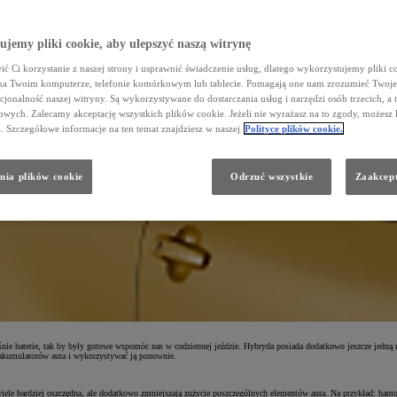
jemy pliki cookie, aby ulepszyć naszą witrynę
ć Ci korzystanie z naszej strony i usprawnić świadczenie usług, dlatego wykorzystujemy pliki co
na Twoim komputerze, telefonie komórkowym lub tablecie. Pomagają one nam zrozumieć Twoje 
cjonalność naszej witryny. Są wykorzystywane do dostarczania usług i narzędzi osób trzecich, a 
wych. Zalecamy akceptację wszystkich plików cookie. Jeżeli nie wyrażasz na to zgody, możesz 
a. Szczegółowe informacje na ten temat znajdziesz w naszej
Polityce plików cookie.
nia plików cookie
Odrzuć wszystkie
Zaakcept
z napędem hybrydowym poruszać się oszczędniej. Ale korzyści z posiadania hybrydy to nie tylko mniej
swoich użytkowników nie tylko podczas wizyt na stacji paliw, ale przez cały okres użytkowania.
i Toyoty Prius było zapewnienie wszystkim kierowcom czystej, ekonomicznej i komfortowej jazdy. Ćwierć wiek
iższego spalania i mniejszej misji CO2.
rwsze, wykorzystanie dwóch źródeł napędu sprawia, że silnik benzynowy nie musi pracować przez cały czas. W pr
ergię zmagazynowaną w akumulatorach i pokonać ten dystans, nie zużywając ani jednej kropli paliwa. Statys
cześnie baterie, tak by były gotowe wspomóc nas w codziennej jeździe. Hybryda posiada dodatkowo jeszcze jedn
o akumulatorów auta i wykorzystywać ją ponownie.
 wiele bardziej oszczędna, ale dodatkowo zmniejszają zużycie poszczególnych elementów auta. Na przykład: ham