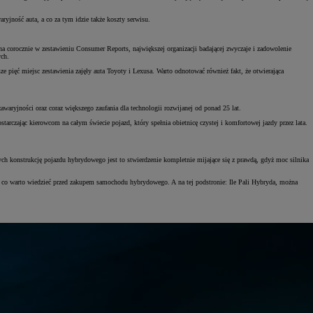
ryjność auta, a co za tym idzie także koszty serwisu.
na corocznie w zestawieniu Consumer Reports, największej organizacji badającej zwyczaje i zadowolenie
ych.
pięć miejsc zestawienia zajęły auta Toyoty i Lexusa. Warto odnotować również fakt, że otwierająca
aryjności oraz coraz większego zaufania dla technologii rozwijanej od ponad 25 lat.
arczając kierowcom na całym świecie pojazd, który spełnia obietnicę czystej i komfortowej jazdy przez lata.
ch konstrukcję pojazdu hybrydowego jest to stwierdzenie kompletnie mijające się z prawdą, gdyż moc silnika
m co warto wiedzieć przed zakupem samochodu hybrydowego. A na tej podstronie: Ile Pali Hybryda, można