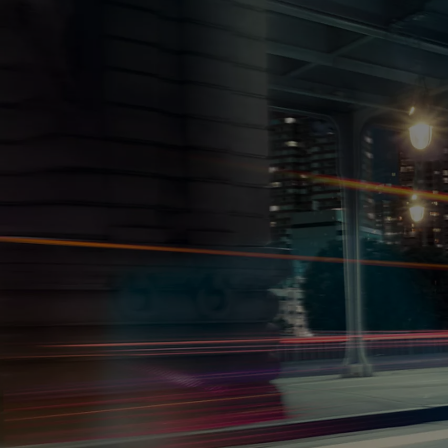
Od
81 900 zł
Yaris Cross
HYBRID