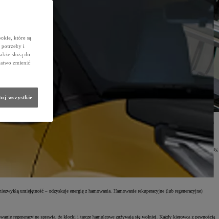
okie, które są
potrzeby i
także służą do
łatwo zmienić
uj wszystkie
sze rachunki przy dystrybutorze. Przyjrzyjmy się, w jaki sposób hybrydy generują oszczędności dla
u później z nowinki technologicznej hybrydy stały się najchętniej wybieranym źródłem napędu w gamie Toyoty,
aktyce oznacza to, że za każdym razem, gdy poruszamy się z niewielką prędkością, stajemy na światłach,
tyki pokazują, że nawet do 77% miejskich tras może zostać pokonanych w trybie elektrycznym.
ą niezwykłą umiejętność – odzyskuje energię z hamowania. Hamowanie rekuperacyjne (lub regeneracyjne)
owanie regeneracyjne sprawia, że klocki i tarcze hamulcowe zużywają się wolniej. Każdy kierowca z pewnością