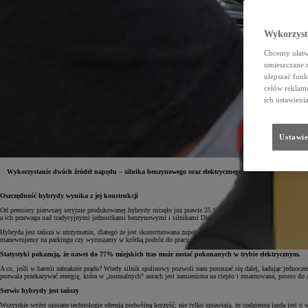
Wykorzystu
Chcemy ułatwi
umieszczane 
ulepszać funk
celów reklamo
ich ustawieni
Ustawie
Wykorzystanie dwóch źródeł napędu – silnika benzynowego oraz elektrycznego – pozwala samochodom 
Oszczędność hybrydy wynika z jej konstrukcji
Od premiery pierwszej seryjnie produkowanej hybrydy minęło już prawie 25 lat. Obietnicą pierwszej generacj
a ich przewaga nad tradycyjnymi jednostkami benzynowymi i silnikami Diesla nie ogranicza się wyłącznie do n
Hybryda jest tańsza w utrzymaniu, dlatego że jest skonstruowana zupełnie inaczej niż tradycyjne auto. Po pie
manewrujemy na parkingu czy wyruszamy w krótką podróż do pracy czy na zakupy, hybryda może wykorzystać en
Statystyki pokazują, że nawet do 77% miejskich tras może zostać pokonanych w trybie elektrycznym.
A co, jeśli w baterii zabraknie prądu? Wtedy silnik spalinowy pozwoli nam poruszać się dalej, ładując jedno
pozwala przekazywać energię, która w „normalnych” autach jest zamieniona na ciepło i zmarnowana, prosto d
Serwis hybrydy jest tańszy
Wszystkie wyżej opisane technologie oferują podwójną korzyść: nie tylko sprawiają, że codzienna jazda jest o