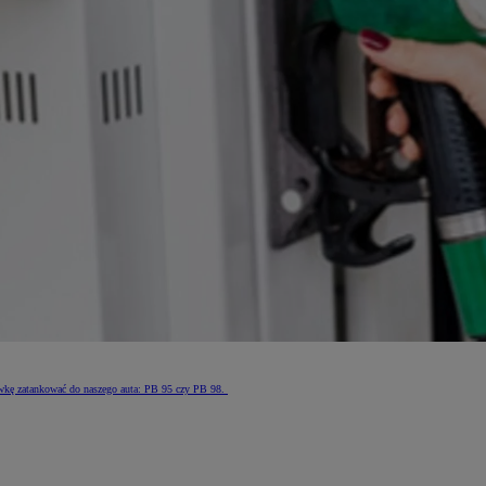
iówkę zatankować do naszego auta: PB 95 czy PB 98.